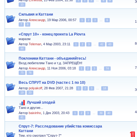
Автор
Enriketta
,
15 Фев 2004, 12:38
1
2
3
...
8
9
3
10
Сильвия и Каттани
Автор
Александр
,
19 Мар 2006, 00:57
1
2
3
...
6
1
7
8
«Спрут 10» - конец проекта La Piovra
маразм
8
Автор
Teleman
,
4 Мар 2003, 23:11
1
2
3
...
42
43
44
Поклоники Каттани - объединяйтесь!
Вход любителям Тано и т.д. ЗАПРЕЩЁН!
7
Автор
Александр
,
11 Ноя 2006, 03:18
1
2
3
...
74
75
76
Весь СПРУТ на DVD (части с 1 по 10)
Автор
polyakoff
,
28 Фев 2007, 21:28
1
2
3
...
18
3
19
20
Лучший злодей
Тано и другие...
4
Автор
baixinho
,
1 Дек 2003, 20:43
1
2
3
...
39
40
41
Спрут-7: Расследование убийства комиссара
Каттани
Тем, кто смотрел "Спрут-7"