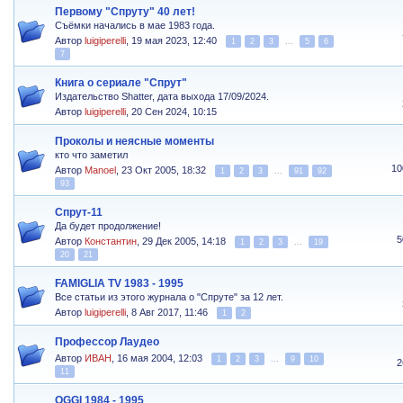
Первому "Спруту" 40 лет!
Съёмки начались в мае 1983 года.
Автор
luigiperelli
,
19 мая 2023, 12:40
1
2
3
...
5
6
7
Книга о сериале "Спрут"
Издательство Shatter, дата выхода 17/09/2024.
Автор
luigiperelli
,
20 Сен 2024, 10:15
Проколы и неясные моменты
кто что заметил
10
Автор
Manoel
,
23 Окт 2005, 18:32
1
2
3
...
91
92
93
Спрут-11
Да будет продолжение!
5
Автор
Константин
,
29 Дек 2005, 14:18
1
2
3
...
19
20
21
FAMIGLIA TV 1983 - 1995
Все статьи из этого журнала о "Спруте" за 12 лет.
Автор
luigiperelli
,
8 Авг 2017, 11:46
1
2
Профессор Лаудео
Автор
ИВАН
,
16 мая 2004, 12:03
1
2
3
...
9
10
2
11
OGGI 1984 - 1995