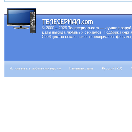
© 2000 – 2026
Телесериал.com — лучшие заруб
Даты выхода любимых сериалов.
Подборки сериа
Сообщество поклонников телесериалов: форумы, 
Использовать мобильную версию
Изменить стиль
Русский (RU)