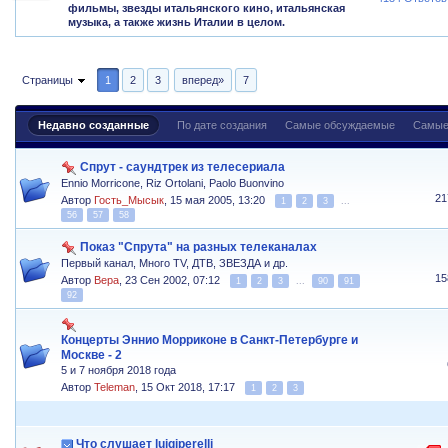
фильмы, звезды итальянского кино, итальянская
музыка, а также жизнь Италии в целом.
Страницы
1
2
3
вперед»
7
Недавно созданные
По дате создания
Самые обсуждаемые
Самые
Спрут - саундтрек из телесериала
Ennio Morricone, Riz Ortolani, Paolo Buonvino
21
Автор
Гость_Мысык
,
15 мая 2005, 13:20
1
2
3
...
56
57
58
Показ "Спрута" на разных телеканалах
Первый канал, Много TV, ДТВ, ЗВЕЗДА и др.
15
Автор
Вера
,
23 Сен 2002, 07:12
1
2
3
...
90
91
92
Концерты Эннио Морриконе в Санкт-Петербурге и
Москве - 2
5 и 7 ноября 2018 года
Автор
Teleman
,
15 Окт 2018, 17:17
1
2
3
Что слушает luigiperelli