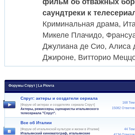
фильм об отважных бор
саундтреки к телесериа
Криминальная драма, Итал
Микеле Плачидо, Франсуа
Джулиана де Сио, Алиса 
Джироне, Витторио Мецц
Форумы Спрут | La Piovra
Спрут: актеры и создатели сериала
168 Тем
[Форум об актерах и создателях сериала Спрут]
15082 Ответов
Актеры, режиссеры, сценаристы итальянского
телесериала "Спрут".
Все об Италии
[Форум об итальянской культуре и жизни в Италии]
44 Тем
Итальянский кинематограф, итальянские
4134 Ответов