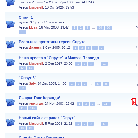
Показ в Италии 14-29 октября 1990, на RAIUNO.
Автор
luigiperelli
,
10 Окт 2025, 19:53
Спрут 1
лучше "Спрута-1" ничего нет!
5
Автор
Elvira
,
16 Мар 2003, 13:47
1
2
3
...
29
30
31
Реальные прототипы героев Спрута
1
Автор
Джанни
,
1 Сен 2005, 10:12
1
2
3
4
5
Наша пресса о "Спруте" и Микеле Плачидо
Автор
luigiperelli
,
2 Сен 2017, 23:00
1
2
3
...
11
1
12
13
"Спрут 5"
Автор
Sally
,
14 Дек 2005, 14:50
1
2
3
...
87
88
10
89
Я - враг Тано Каридди!
Автор
Армандо
,
24 Ноя 2003, 22:02
1
2
3
...
114
14
115
116
Новый сайт о сериале "Спрут"
Автор
luigiperelli
,
5 Янв 2008, 21:15
1
2
3
...
47
4
48
49