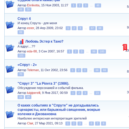
Судьба Ольги Камастры
Автор
Enriketta
,
15 Ноя 2003, 11:27
1
2
3
...
48
5
49
50
Спрут 4
И конец Спрута - для меня
9
Автор
ester
,
28 Апр 2009, 23:02
1
2
3
...
67
68
69
Любовь Эстер к Тано?
А вдруг....??
13
Автор
eda-88
,
3 Сен 2007, 16:57
1
2
3
...
99
100
101
«Спрут - 2»
Автор
Teleman
,
11 Окт 2002, 23:56
1
2
3
...
68
69
8
70
"Спрут 3" "La Piovra 3" (1986).
Обсуждение персонажей и событий фильма.
3
Автор
luigiperelli
,
9 Янв 2017, 00:59
1
2
3
...
23
24
25
О каких событиях в "Спруте" не догадывались
сценаристы, или барыжный священник, мокрые
коленки и Джовановна
Наиболее интересная интерпретация зрителей
Автор
Clair
,
27 Мар 2021, 09:13
1
2
3
...
6
7
8