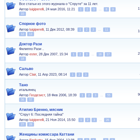
Все статьи из этого журнала о "Спруте" за 11 лет.
1
Автор
luigiperelli
,
24 мая 2016, 11:21
1
2
3
...
8
9
10
Спорное фото
Автор
luigiperelli
,
11 Дек 2012, 08:39
1
2
3
...
11
1
12
13
Доктор Рази
Филиппо Рази ..
2
Автор
ester
,
28 Дек 2007, 15:34
1
2
3
...
16
17
18
Сальво
Автор
Clair
,
11 Апр 2023, 08:14
1
2
3
Тано
итальянец
9
Автор
Геодезист
,
18 Фев 2006, 18:39
1
2
3
...
55
56
57
Атилио Бренно, мясник
"Спрут 6: Последняя тайна"
2
Автор
luigiperelli
,
21 Ноя 2014, 15:50
1
2
3
...
26
27
28
Женщины комиссара Каттани