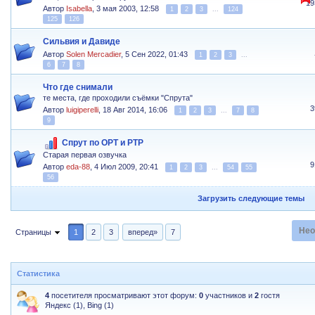
19
Автор
Isabella
,
3 мая 2003, 12:58
1
2
3
...
124
125
126
Сильвия и Давиде
Автор
Solen Mercadier
,
5 Сен 2022, 01:43
1
2
3
...
6
7
8
Что где снимали
те места, где проходили съёмки "Спрута"
3
Автор
luigiperelli
,
18 Авг 2014, 16:06
1
2
3
...
7
8
9
Спрут по ОРТ и РТР
Старая первая озвучка
9
Автор
eda-88
,
4 Июл 2009, 20:41
1
2
3
...
54
55
56
Загрузить следующие темы
Нео
Страницы
1
2
3
вперед»
7
Статистика
4
посетителя просматривают этот форум:
0
участников и
2
гостя
Яндекс (1), Bing (1)