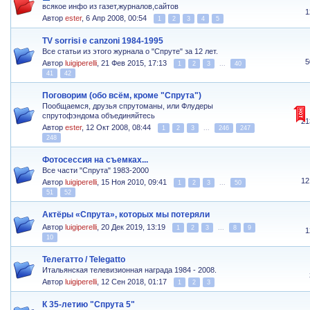
всякoe инфo из газет,журналов,сайтов
1
Автор
ester
,
6 Апр 2008, 00:54
1
2
3
4
5
TV sorrisi e canzoni 1984-1995
Все статьи из этого журнала о "Спруте" за 12 лет.
5
Автор
luigiperelli
,
21 Фев 2015, 17:13
1
2
3
...
40
41
42
Поговорим (обо всём, кроме "Спрута")
Пообщаeмся, друзья спрутоманы, или Флудеры
спрутофэндома объединяйтесь
21
Автор
ester
,
12 Окт 2008, 08:44
1
2
3
...
246
247
248
Фотосессия на съемках...
Все части "Спрута" 1983-2000
12
Автор
luigiperelli
,
15 Ноя 2010, 09:41
1
2
3
...
50
51
52
Актёры «Спрута», которых мы потеряли
Автор
luigiperelli
,
20 Дек 2019, 13:19
1
2
3
...
8
9
1
10
Телегатто / Telegatto
Итальянская телевизионная награда 1984 - 2008.
Автор
luigiperelli
,
12 Сен 2018, 01:17
1
2
3
К 35-летию "Спрута 5"