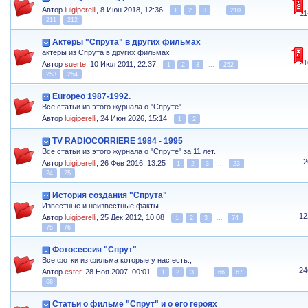
Автор
luigiperelli
,
8 Июн 2018, 12:36
1
2
3
...
210
1
211
212
Актеры "Спрута" в других фильмах
актеры из Спрута в других фильмах
21
Автор
suerte
,
10 Июл 2011, 22:37
1
2
3
...
252
253
254
Europeo 1987-1992.
Все статьи из этого журнала о "Спруте".
Автор
luigiperelli
,
24 Июн 2026, 15:14
1
2
TV RADIOCORRIERE 1984 - 1995
Все статьи из этого журнала о "Спруте" за 11 лет.
2
Автор
luigiperelli
,
26 Фев 2016, 13:25
1
2
3
...
23
24
25
История создания "Спрута"
Известные и неизвестные факты
12
Автор
luigiperelli
,
25 Дек 2012, 10:08
1
2
3
...
74
75
76
Фотосессия "Спрут"
Все фотки из фильма которые у нас есть.,
24
Автор
ester
,
28 Ноя 2007, 00:01
1
2
3
...
66
67
68
Статьи о фильме "Спрут" и о его героях