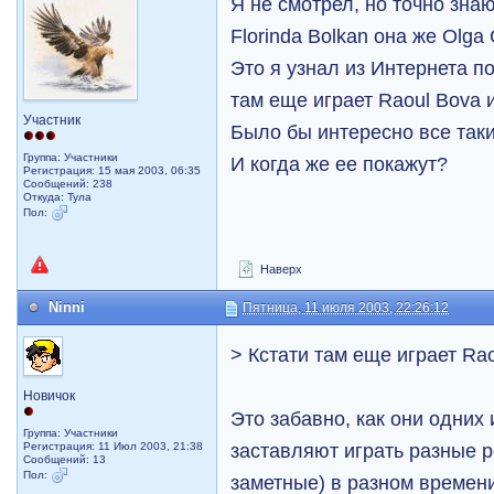
Я не смотрел, но точно знаю
Florinda Bolkan она же Olga
Это я узнал из Интернета п
там еще играет Raoul Bova 
Участник
Было бы интересно все таки
Группа: Участники
И когда же ее покажут?
Регистрация: 15 мая 2003, 06:35
Сообщений: 238
Откуда: Тула
Пол:
Наверх
Ninni
Пятница, 11 июля 2003, 22:26:12
> Кстати там еще играет Ra
Новичок
Это забавно, как они одних 
Группа: Участники
заставляют играть разные 
Регистрация: 11 Июл 2003, 21:38
Сообщений: 13
Пол:
заметные) в разном времен