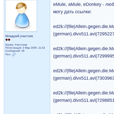
eMule, aMule, eDonkey - лю
могу дать ссылки:
ed2k://|file|Allein.gegen.die.M
(german).divx511.avi|729
Младший участник
Группа: Участники
ed2k://|file|Allein.gegen.die.M
Регистрация: 3 Мар 2005, 11:42
Сообщений: 29
Пол:
(german).divx511.avi|7299
ed2k://|file|Allein.gegen.die.M
(german).divx511.avi|7303
ed2k://|file|Allein.gegen.die.M
(german).divx511.avi|7298