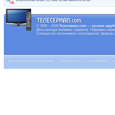
0
посетителей читают эту тему:
0
участников и
0
гостей
© 2000 – 2026
Телесериал.com — лучшие заруб
Даты выхода любимых сериалов.
Подборки сериа
Сообщество поклонников телесериалов: форумы, 
Использовать мобильную версию
Изменить стиль
Русский (RU)