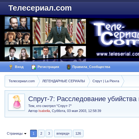
Телесериал.com
Вход
Регистрация
Правила_Сообщества
Телесериал.com
ЛЕГЕНДАРНЫЕ СЕРИАЛЫ
Спрут | La Piovra
Спрут-7: Расследование убийства
Тем, кто смотрел "Спрут-7"
Автор
Isabella
,
Суббота, 03 мая 2003, 12:58:39
Страницы
1
2
3
вперед»
126