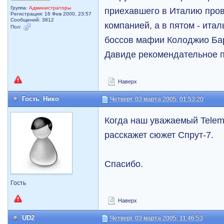
Группа:
Администраторы
приехавшего в Италию пров
Регистрация: 16 Фев 2000, 23:57
Сообщений: 3812
компанией, а в пятом - итал
Пол:
боссов мафии Колоджио Бар
Давиде рекомендательное п
Наверх
Гость_Нико
Четверг, 03 марта 2005, 01:53:20
Когда наш уважаемый Telem
расскажет сюжет Спрут-7.
Спасибо.
Гость
Наверх
UD2
Четверг, 03 марта 2005, 11:46:53