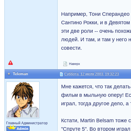
Например, Тони Сперандео
Сантино Рокки, и в Девятом
эти две роли -- очень похожи
людей. И там, и там у него
совести.
Наверх
Teleman
Суббота, 12 июля 2003, 19:32:23
Мне кажется, что так делат
фильм в мыльную оперу! Ес
играл, тогда другое дело, а т
Кстати, Martin Belsam тоже 
Главный Администратор
"Спруте 5". Во втором игра