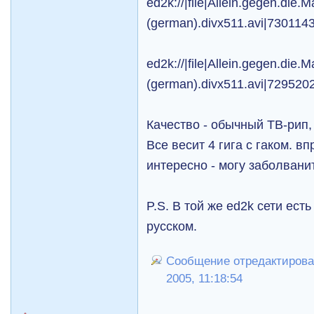
ed2k://|file|Allein.gegen.die.M
(german).divx511.avi|730
ed2k://|file|Allein.gegen.die.M
(german).divx511.avi|7295
Качество - обычный ТВ-рип,
Все весит 4 гига с гаком. в
интересно - могу заболвани
P.S. В той же ed2k сети ест
русском.
Сообщение отредактирова
2005, 11:18:54