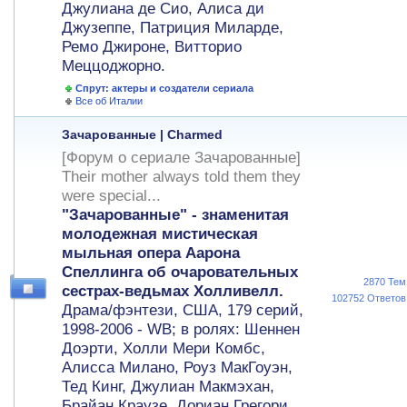
Джулиана де Сио, Алиса ди
Джузеппе, Патриция Миларде,
Ремо Джироне, Витторио
Меццоджорно.
Спрут: актеры и создатели сериала
Все об Италии
Зачарованные | Charmed
[Форум о сериале Зачарованные]
Their mother always told them they
were special...
"Зачарованные" - знаменитая
молодежная мистическая
мыльная опера Аарона
Спеллинга об очаровательных
2870 Тем
сестрах-ведьмах Холливелл.
102752 Ответов
Драма/фэнтези, США, 179 серий,
1998-2006 - WB; в ролях: Шеннен
Доэрти, Холли Мери Комбс,
Алисса Милано, Роуз МакГоуэн,
Тед Кинг, Джулиан Макмэхан,
Брайан Краузе, Дориан Грегори,