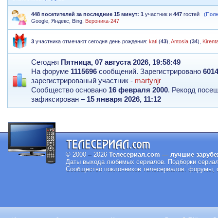
448 посетителей за последние 15 минут:
1
участник и
447
гостей
(Пол
Google
,
Яндекс
,
Bing
,
Вероника-247
3
участника отмечают сегодня день рождения:
kati
(
43
),
Antosia
(
34
),
Kirenta
Сегодня
Пятница, 07 августа 2026, 19:58:49
На форуме
1115696
сообщений. Зарегистрировано
601
зарегистрированый участник -
martynjr
Сообщество основано
16 февраля 2000
. Рекорд посе
зафиксирован –
15 января 2026, 11:12
© 2000 – 2026
Телесериал.com — лучшие зарубе
Даты выхода любимых сериалов.
Подборки сериал
Сообщество поклонников телесериалов: форумы, ф