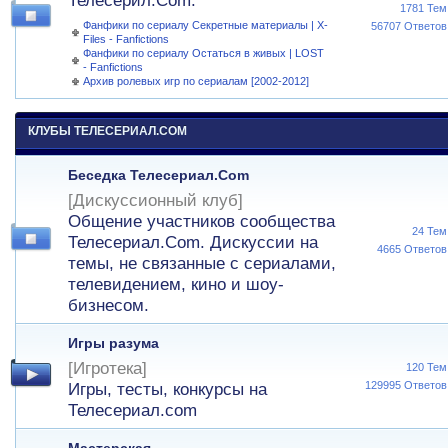
Телесерил.Com.
1781 Тем
Фанфики по сериалу Секретные материалы | X-
56707 Ответов
Files - Fanfictions
Фанфики по сериалу Остаться в живых | LOST
- Fanfictions
Архив ролевых игр по сериалам [2002-2012]
КЛУБЫ ТЕЛЕСЕРИАЛ.COM
Беседка Телесериал.Com
[Дискуссионный клуб]
Общение участников сообщества
24 Тем
Телесериал.Com. Дискуссии на
4665 Ответов
темы, не связанные с сериалами,
телевидением, кино и шоу-
бизнесом.
Игры разума
[Игротека]
120 Тем
129995 Ответов
Игры, тесты, конкурсы на
Телесериал.com