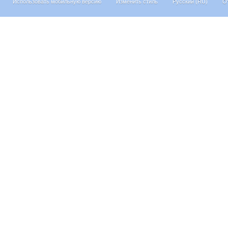
Использовать мобильную версию
Изменить стиль
Русский (RU)
О