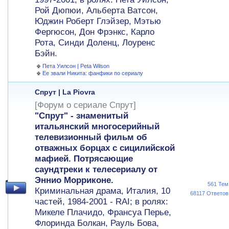
Рой Дюпюи, Альберта Ватсон,
Юджин Роберт Глэйзер, Мэтью
Фергюсон, Дон Фрэнкс, Карло
Рота, Синди Доленц, Лоуренс
Бэйн.
Пета Уилсон | Peta Wilson
Ее звали Никита: фанфики по сериалу
Спрут | La Piovra
[Форум о сериале Спрут]
"Спрут" - знаменитый
итальянский многосерийный
телевизионный фильм об
отважных борцах с сицилийской
мафией. Потрясающие
саундтреки к телесериалу от
Эннио Морриконе.
561 Тем
Криминальная драма, Италия, 10
68117 Ответов
частей, 1984-2001 - RAI; в ролях:
Микеле Плачидо, Франсуа Перье,
Флоринда Болкан, Рауль Бова,