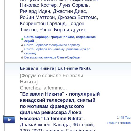
Николас Костер, Луиз Сорель,
Ричард Иден, Джастин Диас,
Робин Мэттсон, Джозеф Боттомс,
Керрингтон Гарланд, Гордон
Томсон, Роско Борн и другие.
Санта-Барбара: график показа, содержание
серий
Санта-Барбара: фанфики по сериалу
Санта-Барбара по-нашему: ролевая игра по
сериалу
Беседка поклонников Санта-Барбары
Ее звали Никита | La Femme Nikita
[Форум о сериале Ее звали
Никита]
Cherchez la femme...
"Ее звали Никита" - популярный
канадский телесериал, снятый
по мотивам французского
фильма режиссера Люка
Бессона "La femme Nikita".
1448 Тем
170825 Ответов
Драма/экшен, Канада, 96 серий,
1997-2001; в ролях: Пета Уилсон,