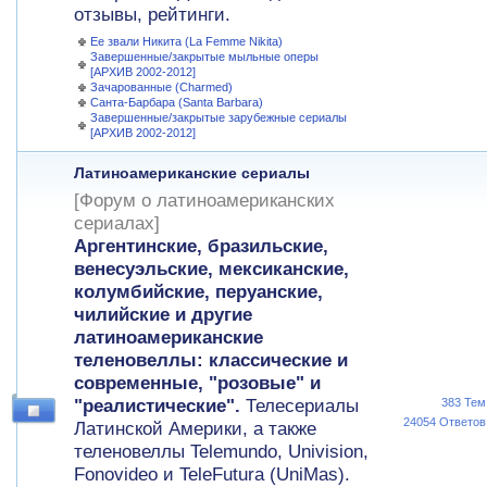
отзывы, рейтинги.
Ее звали Никита (La Femme Nikita)
Завершенные/закрытые мыльные оперы
[АРХИВ 2002-2012]
Зачарованные (Charmed)
Санта-Барбара (Santa Barbara)
Завершенные/закрытые зарубежные сериалы
[АРХИВ 2002-2012]
Латиноамериканские сериалы
[Форум о латиноамериканских
сериалах]
Аргентинские, бразильские,
венесуэльские, мексиканские,
колумбийские, перуанские,
чилийские и другие
латиноамериканские
теленовеллы: классические и
современные, "розовые" и
"реалистические".
Телесериалы
383 Тем
24054 Ответов
Латинской Америки, а также
теленовеллы Telemundo, Univision,
Fonovideo и TeleFutura (UniMas).