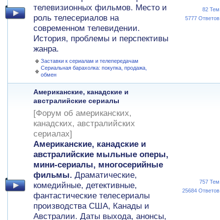
телевизионных фильмов. Место и
82 Тем
роль телесериалов на
5777 Ответов
современном телевидении.
История, проблемы и перспективы
жанра.
Заставки к сериалам и телепередачам
Сериальная барахолка: покупка, продажа,
обмен
Американские, канадские и
австралийские сериалы
[Форум об американских,
канадских, австралийских
сериалах]
Американские, канадские и
австралийские мыльные оперы,
мини-сериалы, многосерийные
фильмы.
Драматические,
757 Тем
комедийные, детективные,
25684 Ответов
фантастические телесериалы
производства США, Канады и
Австралии. Даты выхода, анонсы,