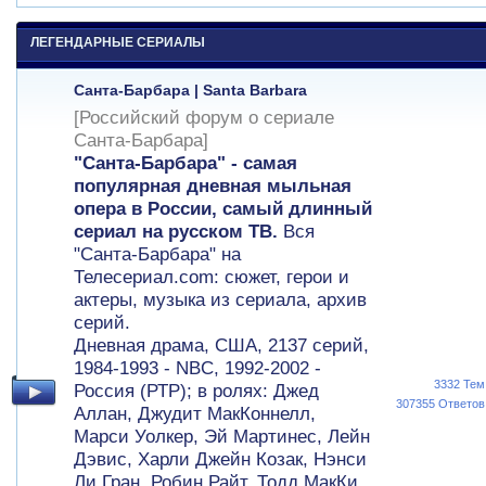
ЛЕГЕНДАРНЫЕ СЕРИАЛЫ
Санта-Барбара | Santa Barbara
[Российский форум о сериале
Санта-Барбара]
"Санта-Барбара" - самая
популярная дневная мыльная
опера в России, самый длинный
сериал на русском ТВ.
Вся
"Санта-Барбара" на
Телесериал.com: сюжет, герои и
актеры, музыка из сериала, архив
серий.
Дневная драма, США, 2137 серий,
1984-1993 - NBC, 1992-2002 -
3332 Тем
Россия (РТР); в ролях: Джед
307355 Ответов
Аллан, Джудит МакКоннелл,
Марси Уолкер, Эй Мартинес, Лейн
Дэвис, Харли Джейн Козак, Нэнси
Ли Гран, Робин Райт, Тодд МакКи,