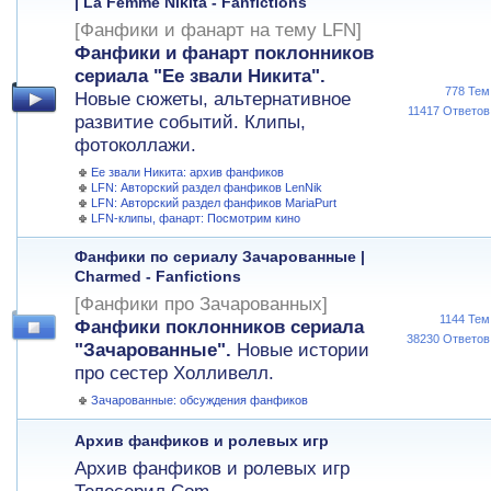
| La Femme Nikita - Fanfictions
[Фанфики и фанарт на тему LFN]
Фанфики и фанарт поклонников
сериала "Ее звали Никита".
778 Тем
Новые сюжеты, альтернативное
11417 Ответов
развитие событий. Клипы,
фотоколлажи.
Ее звали Никита: архив фанфиков
LFN: Авторский раздел фанфиков LenNik
LFN: Авторский раздел фанфиков MariaPurt
LFN-клипы, фанарт: Посмотрим кино
Фанфики по сериалу Зачарованные |
Charmed - Fanfictions
[Фанфики про Зачарованных]
1144 Тем
Фанфики поклонников сериала
38230 Ответов
"Зачарованные".
Новые истории
про сестер Холливелл.
Зачарованные: обсуждения фанфиков
Архив фанфиков и ролевых игр
Архив фанфиков и ролевых игр