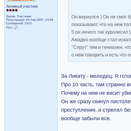
Активный участник
Он вернулся ) Он не смог б
Группа: Участники
Регистрация: 29 Апр 2007, 23:39
Сообщений: 1615
показывают, что на нем тол
Пол:
5 он ничего так куролесил 
Амадео вообще стал искат
"Спрут" тем и гениален, чт
о нем говорить и есть что о
За Ликату - молодец. Я гот
Про 10 часть, там странно 
Почему на нем не висит уб
Он же сразу скинул пистоле
преступления, и стрелял без
вообще забыли все.