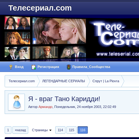
Телесериал.com
Вход
Регистрация
Правила_Сообщества
Телесериал.com
ЛЕГЕНДАРНЫЕ СЕРИАЛЫ
Спрут | La Piovra
Я - враг Тано Каридди!
Автор
Армандо
,
Понедельник, 24 ноября 2003, 22:02:49
1
«назад
Страницы
114
115
116