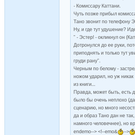
- Комиссару Каттани.
Чуть позже прибыл комисса
Тано звонит по телефону Э
Ну, и где тут удушение? И
" - Эстер! - окликнул он (Ка
Дотронулся до ее руки, по
приподнять и только тут у
груди рану".
Черным по белому - застре
ножом ударил, но уж никак 
из книги...
Правда, может быть, есть 
было бы очень неплохо (да
сценарию, но много несосты
да и образ Тано дан не так
намного человечнее), но вр
endemo--> <!--emo&
-->