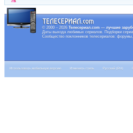
© 2000 – 2026
Телесериал.com — лучшие заруб
Даты выхода любимых сериалов.
Подборки сериа
Сообщество поклонников телесериалов: форумы, 
Использовать мобильную версию
Изменить стиль
Русский (RU)