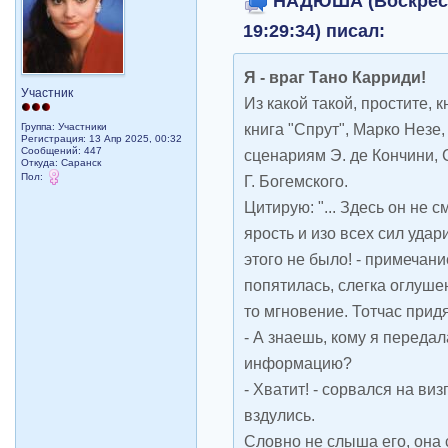
НАДЮША (Воскресен
19:29:34) писал:
Я - враг Тано Карриди!
Участник
Из какой такой, простите, 
книга "Спрут", Марко Незе,
Группа: Участники
Регистрация: 13 Апр 2025, 00:32
Сообщений: 447
сценариям Э. де Кончини, С
Откуда: Саранск
Пол:
Г. Богемского.
Цитирую: "... Здесь он не 
ярость и изо всех сил удар
этого не было! - примечани
попятилась, слегка оглуше
то мгновение. Тотчас прид
- А знаешь, кому я переда
информацию?
- Хватит! - сорвался на виз
вздулись.
Словно не слыша его, она 