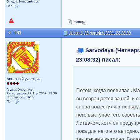
Откуда: Новосибирск
Пол:
Наверх
TN1
Четверг, 30 декабря 2021, 23:23:00
Sarvodaya (Четверг,
23:08:32) писал:
Активный участник
Потом, когда появилась Ма
Группа: Участники
Регистрация: 29 Апр 2007, 23:39
Сообщений: 1615
он возращается за ней, и е
Пол:
снова поместили в тюрьму.
него выступает его совест
Литваком, хотя он предупр
пока для него это выгодно.
так, как ему выгодно. Боле