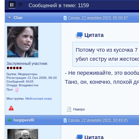
Сообщений в теме: 1159
Clair
Среда, 22 декабря 2021, 05:50:47
Цитата
Потому что из кусочка 7
убил сестру или жесток
Заслуженный участник
- Не переживайте, это вооб
Группа: Модераторы
Регистрация: 21 Сен 2006, 06:20
Тано, он, конечно, плохой д
Сообщений: 9145
Откуда: Владивосток
Пол:
Мои группы:
Мейсонская ложа
Наверх
luigiperelli
Среда, 22 декабря 2021, 10:49:45
Цитата