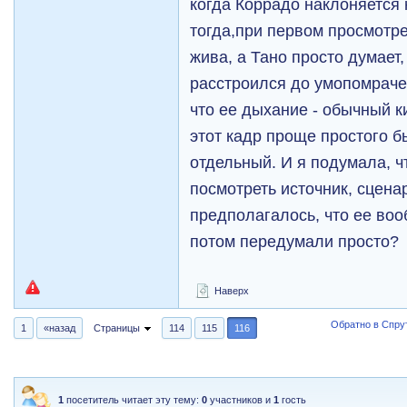
когда Коррадо наклоняется 
тогда,при первом просмотре
жива, а Тано просто думает, 
расстроился до умопомрачен
что ее дыхание - обычный к
этот кадр проще простого б
отдельный. И я подумала, ч
посмотреть источник, сценар
предполагалось, что ее воо
потом передумали просто?
Наверх
Обратно в Спрут
1
«назад
Страницы
114
115
116
1
посетитель читает эту тему:
0
участников и
1
гость