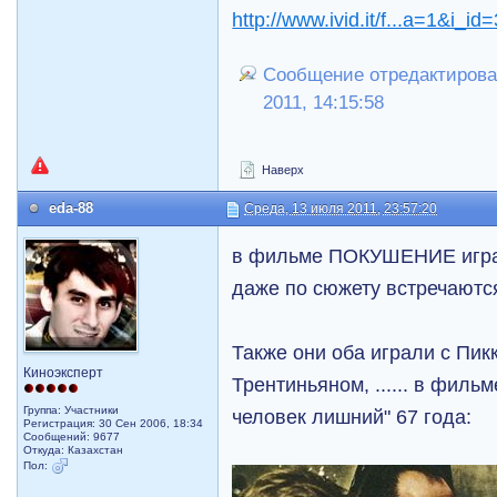
http://www.ivid.it/f...a=1&i_i
Сообщение отредактировал
2011, 14:15:58
Наверх
eda-88
Среда, 13 июля 2011, 23:57:20
в фильме ПОКУШЕНИЕ играе
даже по сюжету встречаются.
Также они оба играли с Пик
Киноэксперт
Трентиньяном, ...... в филь
Группа: Участники
человек лишний" 67 года:
Регистрация: 30 Сен 2006, 18:34
Сообщений: 9677
Откуда: Казахстан
Пол: