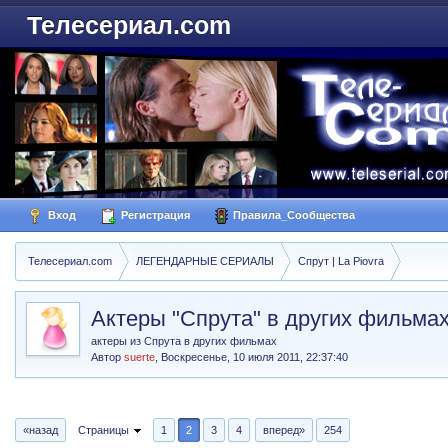
Телесериал.com
Вход
Регистрация
Правила_Сообщества
Телесериал.com
ЛЕГЕНДАРНЫЕ СЕРИАЛЫ
Спрут | La Piovra
Актеры "Спрута" в других фильма
актеры из Спрута в других фильмах
Автор
suerte
,
Воскресенье, 10 июля 2011, 22:37:40
«назад
Страницы
1
2
3
4
вперед»
254