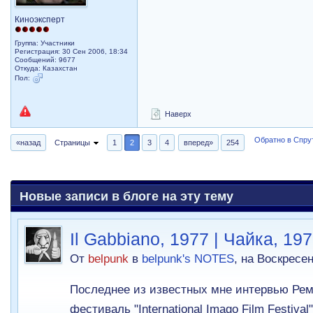
Киноэксперт
Группа: Участники
Регистрация: 30 Сен 2006, 18:34
Сообщений: 9677
Откуда: Казахстан
Пол:
Наверх
Обратно в Спрут
«назад
Страницы
1
2
3
4
вперед»
254
Новые записи в блоге на эту тему
Il Gabbiano, 1977 | Чайка, 19
От
belpunk
в
belpunk's NOTES
, на Воскресен
Последнее из известных мне интервью Ремо
фестиваль "International Imago Film Festival