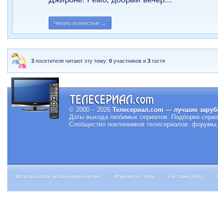
Читать полностью →
3
посетителя читают эту тему:
0
участников и
3
гостя
© 2000 – 2026
Телесериал.com — лучшие заруб
Даты выхода любимых сериалов.
Подборки сериа
Сообщество поклонников телесериалов: форумы, 
Использовать мобильную версию
Изменить стиль
Русский (RU)