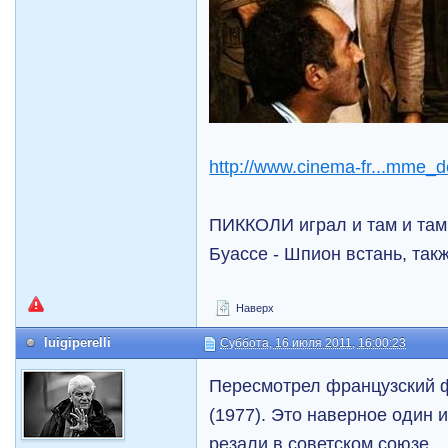
http://www.cinema-fr...mme_d
ПИККОЛИ играл и там и там.
Буассе - Шпион встань, также
Наверх
luigiperelli
Суббота, 16 июля 2011, 16:00:23
Пересмотрел французский 
(1977). Это наверное один 
резали в советском союзе.