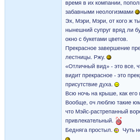
время в их компании, попо
забавными неологизмами
Эх, Mэри, Mэри, от кого ж т
нынешний супруг вряд ли бу
окно с букетами цветов.
Прекрасное завершение пре
лестницы. Ржу.
«Отличный вид» - это все, ч
видит прекрасное - это пре
присутствие духа.
Всю ночь на крыше, как его
Вообще, оч люблю такие юм
что Mэйс-растрепанный воро
привлекательный.
Бедняга простыл.
Чуть н