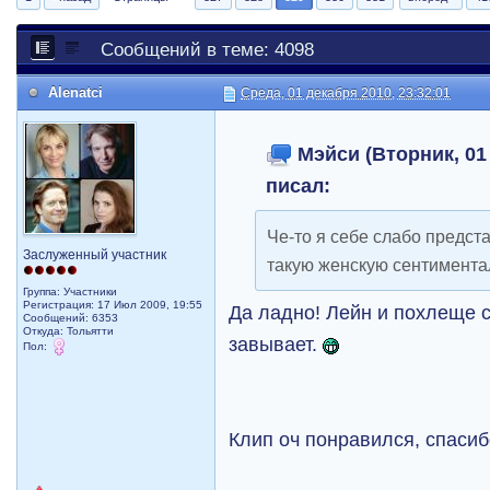
Сообщений в теме: 4098
Alenatci
Среда, 01 декабря 2010, 23:32:01
Мэйси (Вторник, 01 
писал:
Че-то я себе слабо предс
Заслуженный участник
такую женскую сентимент
Группа: Участники
Регистрация: 17 Июл 2009, 19:55
Да ладно! Лейн и похлеще
Сообщений: 6353
Откуда: Тольятти
завывает.
Пол:
Клип оч понравился, спаси