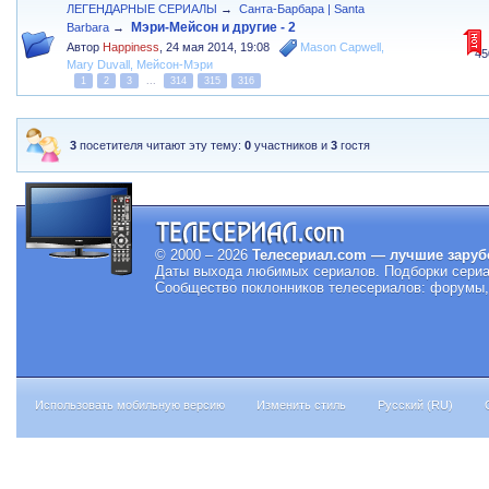
ЛЕГЕНДАРНЫЕ СЕРИАЛЫ
→
Санта-Барбара | Santa
Мэри-Мейсон и другие - 2
Barbara
→
Автор
Happiness
,
24 мая 2014, 19:08
Mason Capwell
,
45
Mary Duvall
,
Мейсон-Мэри
1
2
3
...
314
315
316
3
посетителя читают эту тему:
0
участников и
3
гостя
© 2000 – 2026
Телесериал.com — лучшие заруб
Даты выхода любимых сериалов.
Подборки сериа
Сообщество поклонников телесериалов: форумы, 
Использовать мобильную версию
Изменить стиль
Русский (RU)