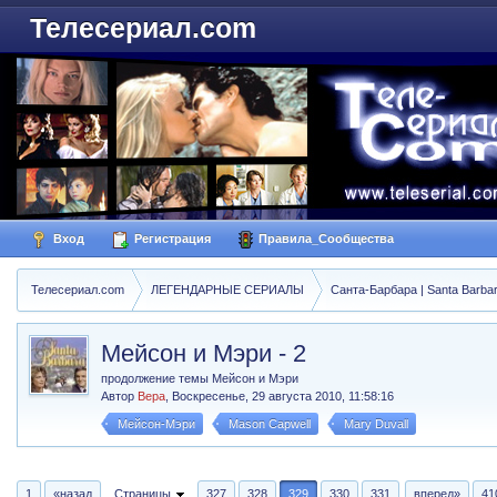
Телесериал.com
Вход
Регистрация
Правила_Сообщества
Телесериал.com
ЛЕГЕНДАРНЫЕ СЕРИАЛЫ
Санта-Барбара | Santa Barba
Мейсон и Мэри - 2
продолжение темы Мейсон и Мэри
Автор
Вера
,
Воскресенье, 29 августа 2010, 11:58:16
Мейсон-Мэри
Mason Capwell
Mary Duvall
1
«назад
Страницы
327
328
329
330
331
вперед»
41