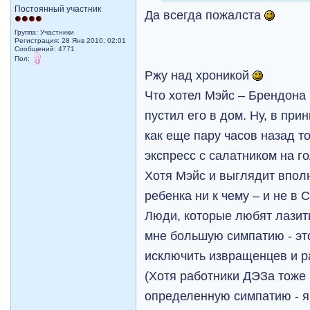
Постоянный участник
Да всегда пожалста
Группа: Участники
Регистрация: 28 Янв 2010, 02:01
Сообщений: 4771
Пол:
Ржу над хроникой
Что хотел Mэйс – Брендона
пустил его в дом. Ну, в при
как еще пару часов назад т
экспресс с салатником на г
Хотя Mэйс и выглядит вполн
ребенка ни к чему – и не в С
Люди, которые любят лазит
мне большую симпатию - это
исключить извращенцев и р
(Хотя работники ДЭЗа тоже
определенную симпатию - я