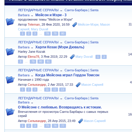
ЛЕГЕНДАРНЫЕ СЕРИАЛЫ
→
Санта-Барбара | Santa
Мейсон и Мэри - 3
Barbara
→
продолжение темы "Мейсон и Мэри"
1
Автор
Teleman
,
28 Фев 2020, 16:59
Мейсон-Мэри
,
Mason
Capwell
,
Mary Duvall
1
2
3
...
78
79
80
ЛЕГЕНДАРНЫЕ СЕРИАЛЫ
→
Санта-Барбара | Santa
Харли Козак (Мэри Дюваль)
Barbara
→
Harley Jane Kozak
14
Автор
Elena78
,
3 Янв 2019, 22:29
Mary Duvall
1
2
3
...
79
80
81
ЛЕГЕНДАРНЫЕ СЕРИАЛЫ
→
Санта-Барбара | Santa
Когда Мейсона играл Гордон Томсон
Barbara
→
Начиная с 1990 года
4
Автор
Сильвандир
,
2 Авг 2015, 17:33
Mason Capwell
1
2
3
...
11
12
13
ЛЕГЕНДАРНЫЕ СЕРИАЛЫ
→
Санта-Барбара | Santa
Barbara
→
О Мейсоне с любовью. Возвращаясь к истокам.
Впечатления от просмотра Санта Барбары с самых первых
16
серий
Автор
Сильвандир
,
28 Апр 2015, 23:49
Mason Capwell
1
2
3
...
75
76
77