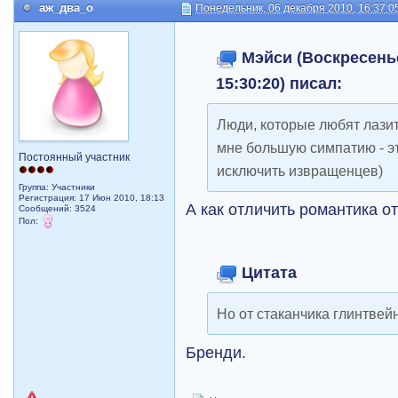
аж_два_о
Понедельник, 06 декабря 2010, 16:37:0
Мэйси (Воскресенье
15:30:20) писал:
Люди, которые любят лази
мне большую симпатию - эт
Постоянный участник
исключить извращенцев)
Группа: Участники
Регистрация: 17 Июн 2010, 18:13
А как отличить романтика 
Сообщений: 3524
Пол:
Цитата
Но от стаканчика глинтвей
Бренди.