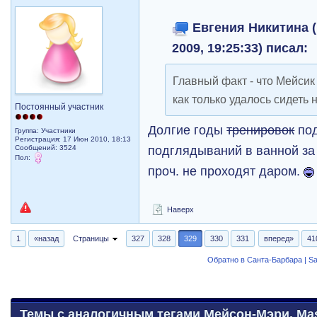
Евгения Никитина (
2009, 19:25:33) писал:
Главный факт - что Мейсик 
как только удалось сидеть
Постоянный участник
Долгие годы
тренировок
под
Группа: Участники
Регистрация: 17 Июн 2010, 18:13
подглядываний в ванной за
Сообщений: 3524
Пол:
проч. не проходят даром.
Наверх
1
«назад
Страницы
327
328
329
330
331
вперед»
41
Обратно в Санта-Барбара | Sa
Темы с аналогичным тегами Мейсон-Мэри, Maso