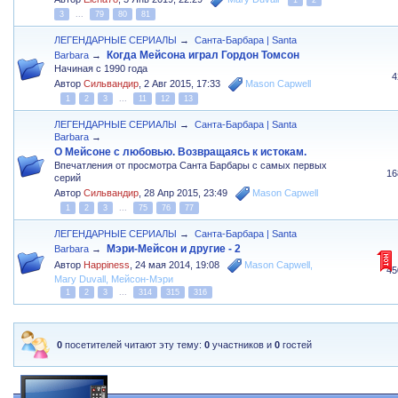
3
...
79
80
81
ЛЕГЕНДАРНЫЕ СЕРИАЛЫ
→
Санта-Барбара | Santa
Когда Мейсона играл Гордон Томсон
Barbara
→
Начиная с 1990 года
4
Автор
Сильвандир
,
2 Авг 2015, 17:33
Mason Capwell
1
2
3
...
11
12
13
ЛЕГЕНДАРНЫЕ СЕРИАЛЫ
→
Санта-Барбара | Santa
Barbara
→
О Мейсоне с любовью. Возвращаясь к истокам.
Впечатления от просмотра Санта Барбары с самых первых
16
серий
Автор
Сильвандир
,
28 Апр 2015, 23:49
Mason Capwell
1
2
3
...
75
76
77
ЛЕГЕНДАРНЫЕ СЕРИАЛЫ
→
Санта-Барбара | Santa
Мэри-Мейсон и другие - 2
Barbara
→
Автор
Happiness
,
24 мая 2014, 19:08
Mason Capwell
,
45
Mary Duvall
,
Мейсон-Мэри
1
2
3
...
314
315
316
0
посетителей читают эту тему:
0
участников и
0
гостей