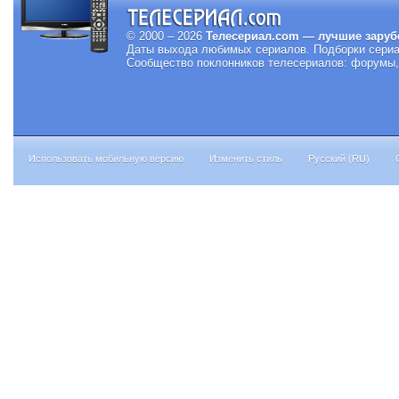
© 2000 – 2026
Телесериал.com — лучшие заруб
Даты выхода любимых сериалов.
Подборки сериа
Сообщество поклонников телесериалов: форумы, 
Использовать мобильную версию
Изменить стиль
Русский (RU)