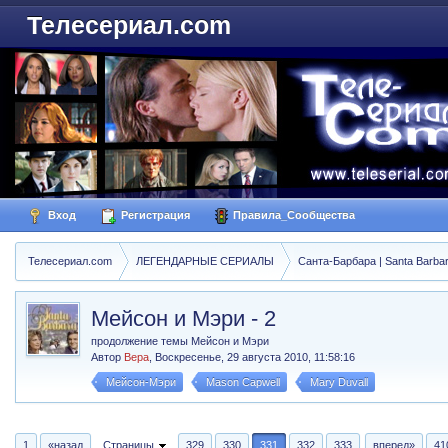
Телесериал.com
Вход
Регистрация
Правила_Сообщества
Телесериал.com
ЛЕГЕНДАРНЫЕ СЕРИАЛЫ
Санта-Барбара | Santa Barba
Мейсон и Мэри - 2
продолжение темы Мейсон и Мэри
Автор
Вера
,
Воскресенье, 29 августа 2010, 11:58:16
Мейсон-Мэри
Mason Capwell
Mary Duvall
1
«назад
Страницы
329
330
331
332
333
вперед»
41