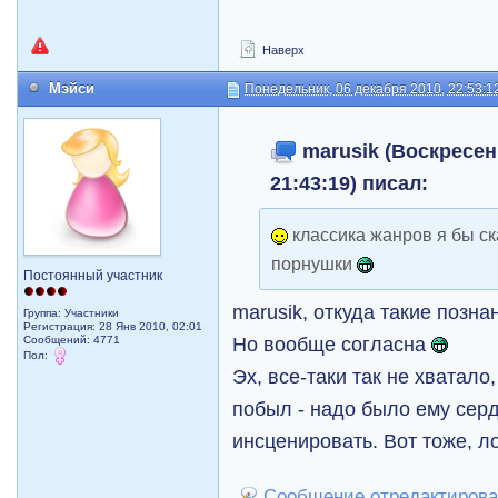
Наверх
Мэйси
Понедельник, 06 декабря 2010, 22:53:1
marusik (Воскресень
21:43:19) писал:
классика жанров я бы ск
порнушки
Постоянный участник
marusik, откуда такие позн
Группа: Участники
Регистрация: 28 Янв 2010, 02:01
Но вообще согласна
Сообщений: 4771
Пол:
Эх, все-таки так не хватало
побыл - надо было ему сер
инсценировать. Вот тоже, л
Сообщение отредактирова