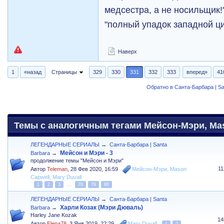
медсестра, а не носильщик!
"полный упадок западной ц
Наверх
1
«назад
Страницы
329
330
331
332
333
вперед»
41
Обратно в Санта-Барбара | Sa
Темы с аналогичным тегами Мейсон-Мэри, Maso
ЛЕГЕНДАРНЫЕ СЕРИАЛЫ
→
Санта-Барбара | Santa
Мейсон и Мэри - 3
Barbara
→
продолжение темы "Мейсон и Мэри"
1
Автор
Teleman
,
28 Фев 2020, 16:59
Мейсон-Мэри
,
Mason
Capwell
,
Mary Duvall
1
2
3
...
78
79
80
ЛЕГЕНДАРНЫЕ СЕРИАЛЫ
→
Санта-Барбара | Santa
Харли Козак (Мэри Дюваль)
Barbara
→
Harley Jane Kozak
14
Автор
Elena78
,
3 Янв 2019, 22:29
Mary Duvall
1
2