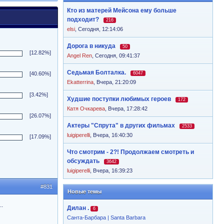
Кто из матерей Мейсона ему больше
подходит?
216
elsi
,
Сегодня, 12:14:06
Дорога в никуда
50
[12.82%]
Angel Ren
,
Сегодня, 09:41:37
Седьмая Болталка.
[40.60%]
6047
Ekatterrina
,
Вчера, 21:20:09
[3.42%]
Худшие поступки любимых героев
172
Катя Очкарева
,
Вчера, 17:28:42
[26.07%]
Актеры "Спрута" в других фильмах
2533
luigiperelli
,
Вчера, 16:40:30
[17.09%]
Что смотрим - 2?! Продолжаем смотреть и
обсуждать
3642
luigiperelli
,
Вчера, 16:39:23
#831
Новые темы
.
Дилан .
6
Санта-Барбара | Santa Barbara