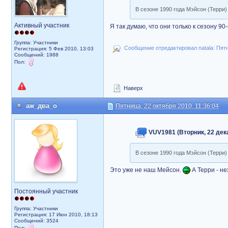
В сезоне 1990 года Мэйсон (Терри
Активный участник
Я так думаю, что они только к сезону 90
Группа: Участники
Сообщение отредактировал natala: Пятни
Регистрация: 5 Фев 2010, 13:03
Сообщений: 1988
Пол:
Наверх
аж_два_о
Пятница, 22 октября 2010, 11:36:04
VUV1981 (Вторник, 22 дека
В сезоне 1990 года Мэйсон (Терри
Это уже не наш Мейсон.
А Терри - не
Постоянный участник
Группа: Участники
Регистрация: 17 Июн 2010, 18:13
Сообщений: 3524
Пол: