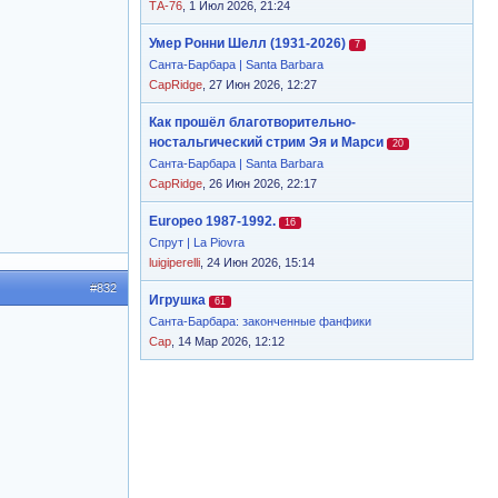
ТА-76
, 1 Июл 2026, 21:24
Умер Ронни Шелл (1931-2026)
7
Санта-Барбара | Santa Barbara
CapRidge
, 27 Июн 2026, 12:27
Как прошёл благотворительно-
ностальгический стрим Эя и Марси
20
Санта-Барбара | Santa Barbara
CapRidge
, 26 Июн 2026, 22:17
Europeo 1987-1992.
16
Спрут | La Piovra
luigiperelli
, 24 Июн 2026, 15:14
#832
Игрушка
61
Санта-Барбара: законченные фанфики
Cap
, 14 Мар 2026, 12:12