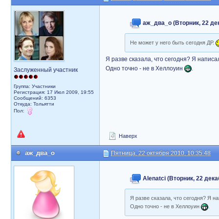
аж_два_о (Вторник, 22 дек
Не может у него быть сегодня ДР.
Я разве сказала, что сегодня? Я написа
Одно точно - не в Хеллоуин
.
Заслуженный участник
Группа: Участники
Регистрация: 17 Июл 2009, 19:55
Сообщений: 6353
Откуда: Тольятти
Пол:
Наверх
аж_два_о
Пятница, 22 октября 2010, 10:35:48
Alenatci (Вторник, 22 дека
Я разве сказала, что сегодня? Я н
Одно точно - не в Хеллоуин
.