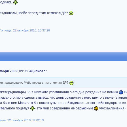
зодиака.
праздновали, Мейс перед этим отмечал ДР?
тница, 22 октября 2010, 10:37:26
абря 2009, 09:35:48) писал:
оуин праздновали, Мейс перед этим отмечал ДР?
 октябрь(ноябрь) 86 я никакого упоминания о его дне рождения не помню
П
азаного, могу сделать вывод, что день рождения у него где-то в июле (вторая
л бы о нем Мэри что бы намекнуть на необходимость каког-либо подарка с ее
ительного поцелуя
(это мои совершенно не серьезные
умозаключения)
ца, 22 октября 2010, 11:02:39