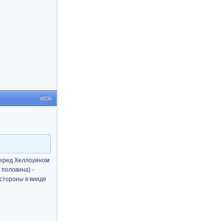
#836
еред Хеллоуином
 половина) -
 стороны в вииде