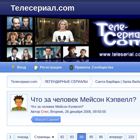
Телесериал.com
Вход
Регистрация
Правила_Сообщества
Телесериал.com
ЛЕГЕНДАРНЫЕ СЕРИАЛЫ
Санта-Барбара | Santa Barb
Что за человек Мейсон Кэпвелл?
Что за человек Мейсон Кэпвелл?
Автор
Олег
,
Вторник, 26 декабря 2006, 09:50:55
Mason Capwell
1
«назад
Страницы
82
83
84
85
86
вперед»
210