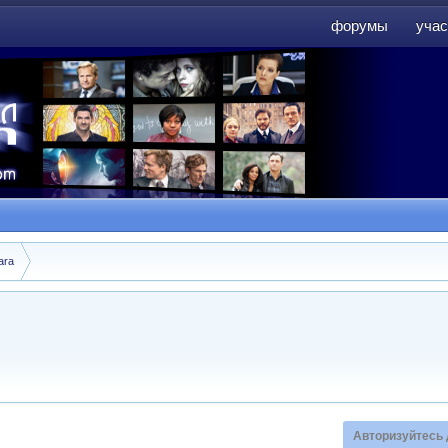
форумы
учас
форумы
учас
ara
Авторизуйтесь 