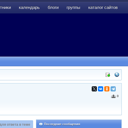
тники
календарь
блоги
группы
каталог сайтов
тники
календарь
блоги
группы
каталог сайтов
0
Последние сообщения
для ответа в теме