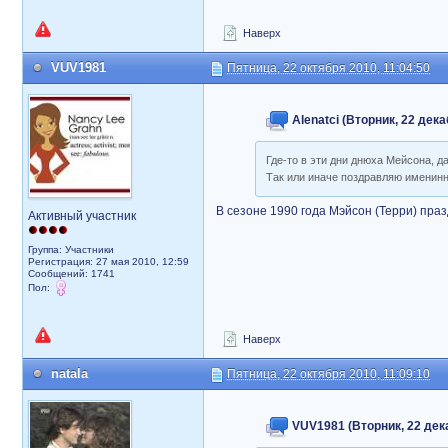
Наверх
VUV1981
Пятница, 22 октября 2010, 11:04:50
Alenatci (Вторник, 22 дека
Где-то в эти дни днюха Мейсона, д
Так или иначе поздравляю именинни
В сезоне 1990 года Мэйсон (Терри) пра
Активный участник
Группа: Участники
Регистрация: 27 мая 2010, 12:59
Сообщений: 1741
Пол:
Наверх
natala
Пятница, 22 октября 2010, 11:09:10
VUV1981 (Вторник, 22 дека