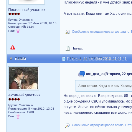
Плюс-минус неделя - и уже другой знак 
Постоянный участник
А вот кстати. Когда они там Хэллоуин 
Группа: Участники
Регистрация: 17 Июн 2010, 18:13
Сообщений: 3524
Пол:
Сообщение отредактировал аж_два_о: Пя
Наверх
natala
Пятница, 22 октября 2010, 11:01:41
аж_два_о (Вторник, 22 дек
А вот кстати. Когда они там Хэлл
Активный участник
Не перед, не после. В период июнь 85 -
о дне рождения СиСи упоминалось. Ис ск
Группа: Участники
августе. Иначе, он обязательно упомину
Регистрация: 5 Фев 2010, 13:03
Сообщений: 1988
незапланироного свидания или дополн
Пол:
Сообщение отредактировал natala: Пятни