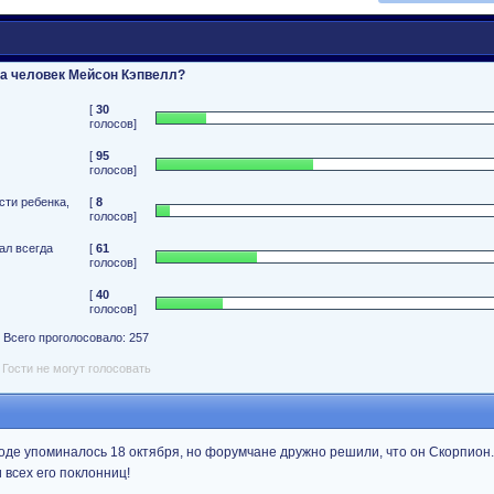
за человек Мейсон Кэпвелл?
[
30
голосов]
[
95
голосов]
сти ребенка,
[
8
голосов]
ал всегда
[
61
голосов]
[
40
голосов]
Всего проголосовало: 257
Гости не могут голосовать
роде упоминалось 18 октября, но форумчане дружно решили, что он Скорпион..
 всех его поклонниц!