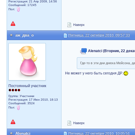
Регистрация: 21 Апр 2009, 14:56
Сообщений: 17245
Пол:
Наверх
аж_два_о
Пятница, 22 октября 2010, 09:57:33
Alenatci (Вторник, 22 дека
Где-то в эти дни днюха Мейсона, д
Не может у него быть сегодня ДР.
Постоянный участник
Группа: Участники
Регистрация: 17 Июн 2010, 18:13
Сообщений: 3524
Пол:
Наверх
Alenatci
Пятница, 22 октября 2010, 10:05:51