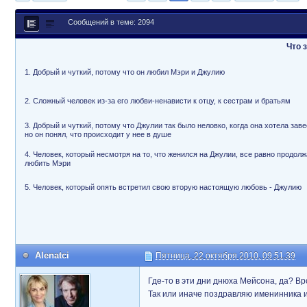
Сообщений в теме: 2094
Что 
1. Добрый и чуткий, потому что он любил Мэри и Джулию
2. Сложный человек из-за его любви-ненависти к отцу, к сестрам и братьям
3. Добрый и чуткий, потому что Джулии так было неловко, когда она хотела заве
но он понял, что происходит у нее в душе
4. Человек, который несмотря на то, что женился на Джулии, все равно продолж
любить Мэри
5. Человек, который опять встретил свою вторую настоящую любовь - Джулию
Alenatci
Пятница, 22 октября 2010, 09:51:39
Где-то в эти дни днюха Мейсона, да? В
Так или иначе поздравляю именинника и