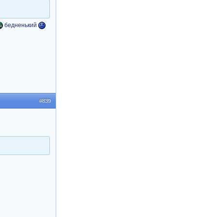
бедненький
#839