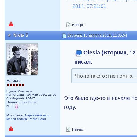
2014, 07:21:01
Наверх
Nikita S
Вторник, 12 августа 2014, 11:35:54
Olesia (Вторник, 12
писал:
Что-то такого я не помню..
Магистр
Группа: Участники
Регистрация: 24 Мар 2010, 21:29
Это было где-то в начале п
Сообщений: 25447
Откуда: Берег Волги
году.
Пол:
Мои группы:
Сиреневый мир
,
Марси Уолкер
,
Роско Борн
Наверх