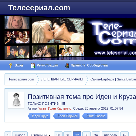
Телесериал.com
Вход
Регистрация
Правила_Сообщества
Телесериал.com
ЛЕГЕНДАРНЫЕ СЕРИАЛЫ
Санта-Барбара | Santa Barba
Позитивная тема про Иден и Круз
ТОЛЬКО ПОЗИТИВ!!!!!!!
Автор
Гость_Иден Kacтилио
,
Среда, 25 апреля 2012, 01:07:54
Иден-Круз
Eden Capwell
Cruz Castillo
1
«назад
Страницы
30
31
32
33
34
вперед»
42