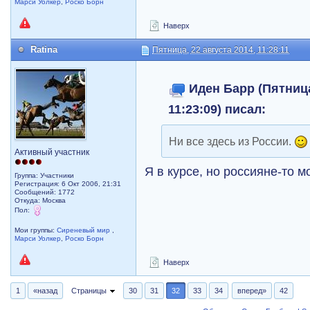
Марси Уолкер
,
Роско Борн
Наверх
Ratina
Пятница, 22 августа 2014, 11:28:11
Иден Барр (Пятница
11:23:09) писал:
Ни все здесь из России.
Активный участник
Я в курсе, но россияне-то м
Группа: Участники
Регистрация: 6 Окт 2006, 21:31
Сообщений: 1772
Откуда: Москва
Пол:
Мои группы:
Сиреневый мир
,
Марси Уолкер
,
Роско Борн
Наверх
1
«назад
Страницы
30
31
32
33
34
вперед»
42