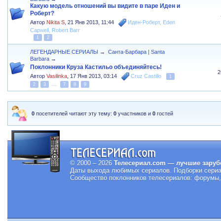
Какую модель отношений вы видите в паре Иден и
Роберт?
Автор
Nikita S
,
21 Янв 2013, 11:44
Иден-Роберт
,
Eden
Capwell
,
Robert Barr
1
2
ЛЕГЕНДАРНЫЕ СЕРИАЛЫ
→
Санта-Барбара | Santa
Barbara
→
Поклонники Круза Кастильо объединяйтесь!
2
Автор
Vasilinka
,
17 Янв 2013, 03:14
Cruz Castillo
1
2
3
...
7
8
9
0
посетителей читают эту тему:
0
участников и
0
гостей
© 2000 – 2026
Телесериал.com — лучшие заруб
Даты выхода любимых сериалов.
Подборки сериа
Сообщество поклонников телесериалов: форумы, 