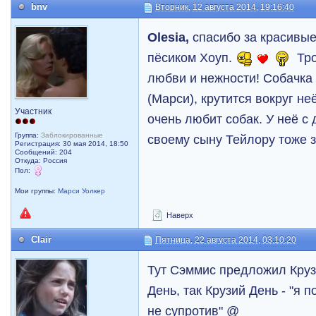
bnv
Вторник, 12 августа 2014, 19:16:40
Olesia,
спасибо за красивые
пёсиком Хоуп.
Тро
любви и нежности! Собачка
(Марси), крутится вокруг не
Участник
очень любит собак. У неё с 
Группа:
Заблокированные
своему сыну Тейлору тоже з
Регистрация: 30 мая 2014, 18:50
Сообщений: 204
Откуда: Россия
Пол:
Мои группы:
Марси Уолкер
Наверх
Clair
Пятница, 22 августа 2014, 03:10:20
Тут Сэммис предложил Крузи
День, так Крузий День - "я 
не супротив" @