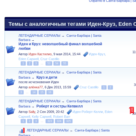
Обратно в Санта-Барбара | Sa
Темы с аналогичным тегами Иден-Круз, Eden Ca
ЛЕГЕНДАРНЫЕ СЕРИАЛЫ
→
Санта-Барбара | Santa
Barbara
→
Иден и Круз: неволшебный финал волшебной
любви
1
Автор
Иден Кастилио
,
9 мая 2014, 15:44
Иден-Круз
,
Eden Capwell
,
Cruz Castillo
1
2
3
...
53
54
55
ЛЕГЕНДАРНЫЕ СЕРИАЛЫ
→
Санта-Барбара | Santa
Круз и дети
Barbara
→
после исчезновения Иден
3
Автор
алёнка77
,
6 Дек 2013, 15:59
Cruz Castillo
1
2
3
...
14
15
16
ЛЕГЕНДАРНЫЕ СЕРИАЛЫ
→
Санта-Барбара | Santa
Роберт и сестры Кепвелл
Barbara
→
Автор
Sally
,
2 Сен 2009, 20:42
Иден-Роберт-Келли
,
Eden
30
Capwell
,
Kelly Capwell
,
Robert Barr
1
2
3
...
323
324
325
ЛЕГЕНДАРНЫЕ СЕРИАЛЫ
→
Санта-Барбара | Santa
Barbara
→