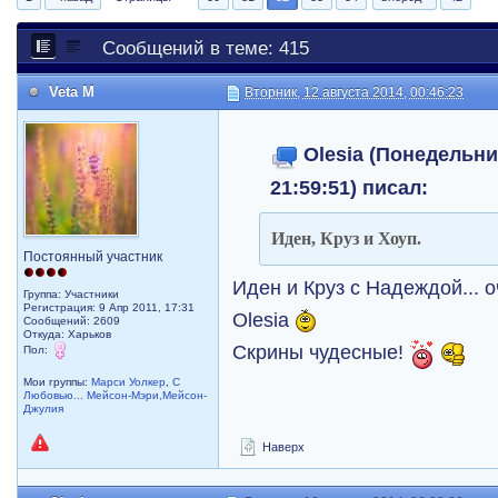
Сообщений в теме: 415
Veta M
Вторник, 12 августа 2014, 00:46:23
Olesia (Понедельник
21:59:51) писал:
Иден, Круз и Хоуп.
Постоянный участник
Иден и Круз с Надеждой... 
Группа: Участники
Регистрация: 9 Апр 2011, 17:31
Olesia
Сообщений: 2609
Откуда: Харьков
Скрины чудесные!
Пол:
Мои группы:
Марси Уолкер
,
С
Любовью... Мейсон-Мэри,Мейсон-
Джулия
Наверх