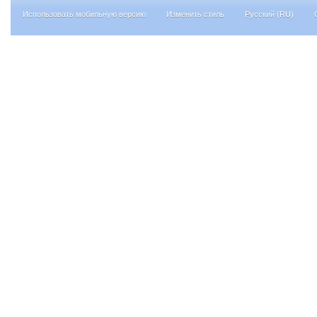
Использовать мобильную версию
Изменить стиль
Русский (RU)