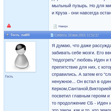
мыльный пузырь. Но для м
и Круза - они навсегда оста
Наверх
Гость_nat84
Суббота, 10 мая 2014, 17:52:17
Я думаю, что даже рассужда
забивать себе мозги. Его вв
"подогреть" любовь Иден и 
препятствие для них, с кот
справились. А затем его "сл
Гость
ненужное... Он встал в один
Керком,Сантаной,Викторией,
посветил главным героям и 
то продолжение СБ - Иден и
это закон, как и то, что земл