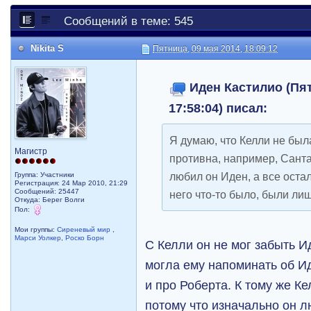
Сообщений в теме: 545
Nikita S
Пятница, 09 мая 2014, 18:09:12
Иден Кастилио (Пят
17:58:04) писал:
Я думаю, что Келли не была
Магистр
противна, например, Санта
любил он Иден, а все ост
Группа: Участники
Регистрация: 24 Мар 2010, 21:29
Сообщений: 25447
него что-то было, были ли
Откуда: Берег Волги
Пол:
Мои группы:
Сиреневый мир
,
Марси Уолкер
,
Роско Борн
С Келли он не мог забыть И
могла ему напоминать об Ид
и про Роберта. К тому же К
потому что изначально он л