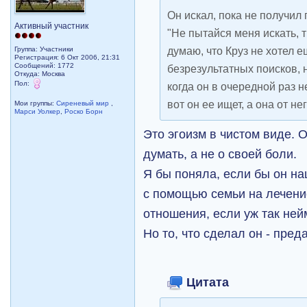
Он искал, пока не получил 
Активный участник
"Не пытайся меня искать, 
думаю, что Круз не хотел 
Группа: Участники
Регистрация: 6 Окт 2006, 21:31
Сообщений: 1772
безрезультатных поисков, 
Откуда: Москва
Пол:
когда он в очередной раз н
вот он ее ищет, а она от не
Мои группы:
Сиреневый мир
,
Марси Уолкер
,
Роско Борн
Это эгоизм в чистом виде. 
думать, а не о своей боли.
Я бы поняла, если бы он на
с помощью семьи на лечени
отношения, если уж так ней
Но то, что сделал он - пред
Цитата