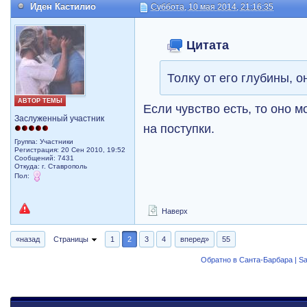
Иден Кастилио
Суббота, 10 мая 2014, 21:16:35
Цитата
Толку от его глубины, о
АВТОР ТЕМЫ
Если чувство есть, то оно 
Заслуженный участник
на поступки.
Группа: Участники
Регистрация: 20 Сен 2010, 19:52
Сообщений: 7431
Откуда: г. Ставрополь
Пол:
Наверх
«назад
Страницы
1
2
3
4
вперед»
55
Обратно в Санта-Барбара | Sa