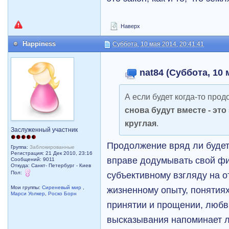
Наверх
Happiness
Суббота, 10 мая 2014, 20:41:41
nat84 (Суббота, 10 
А если будет когда-то про
снова
будут вместе - это 
круглая
.
Заслуженный участник
Продолжение вряд ли будет
Группа:
Заблокированные
Регистрация: 21 Дек 2010, 23:16
вправе додумывать свой фи
Сообщений: 9011
Откуда: Санкт- Петербург - Киев
Пол:
субъективному взгляду на о
жизненному опыту, понятиях
Мои группы:
Сиреневый мир
,
Марси Уолкер
,
Роско Борн
принятии и прощении, любви
высказывания напоминает л