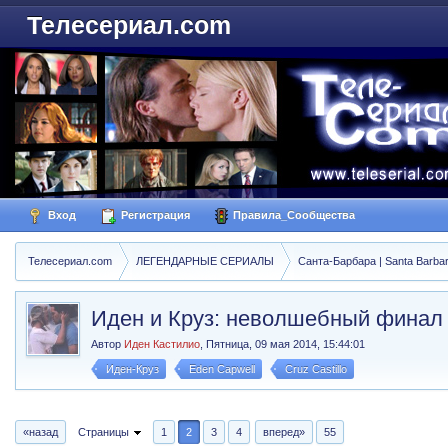
Телесериал.com
Вход
Регистрация
Правила_Сообщества
Телесериал.com
ЛЕГЕНДАРНЫЕ СЕРИАЛЫ
Санта-Барбара | Santa Barba
Иден и Круз: неволшебный фина
Автор
Иден Кастилио
,
Пятница, 09 мая 2014, 15:44:01
Иден-Круз
Eden Capwell
Cruz Castillo
«назад
Страницы
1
2
3
4
вперед»
55