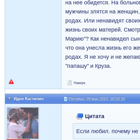
на нее обидется. На больног
мужчины злятся на женщин,
родах. Или ненавидят своих
жизнь своих матерей. Смотр
Марию"? Как ненавидел сын
что она унесла жизнь его же
родах. Я не хочу и не жела
"папашу" и Круза.
Наверх
Иден Кастилио
Пятница, 09 мая 2014, 18:50:34
Цитата
Если любил. почему не