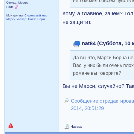
него может совсем чувств 
Откуда: Москва
Пол:
Кому, а главное, зачем? Тол
Мои группы:
Сиреневый мир
,
Марси Уолкер
,
Роско Борн
не защитит.
nat84 (Суббота, 10 
Да вы что, Марси Борна н
Вас, у них были очень пло
романе вы говорите?
Вы не Марси, случайно? Так
Сообщение отредактировал
2014, 20:51:29
Наверх