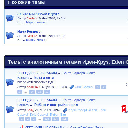
Похожие темы
За что мы любим Иден?
Автор
Nikita S
, 5 Янв 2014, 12:15
В:
→
Марси Уолкер
Иден Кепвелл
Автор
Nikita S
, 5 Янв 2014, 12:12
В:
→
Марси Уолкер
Темы с аналогичным тегами Иден-Круз, Eden Ca
ЛЕГЕНДАРНЫЕ СЕРИАЛЫ
→
Санта-Барбара | Santa
Круз и дети
Barbara
→
после исчезновения Иден
3
Автор
алёнка77
,
6 Дек 2013, 15:59
Cruz Castillo
1
2
3
...
14
15
16
ЛЕГЕНДАРНЫЕ СЕРИАЛЫ
→
Санта-Барбара | Santa
Роберт и сестры Кепвелл
Barbara
→
Автор
Sally
,
2 Сен 2009, 20:42
Иден-Роберт-Келли
,
Eden
30
Capwell
,
Kelly Capwell
,
Robert Barr
1
2
3
...
323
324
325
ЛЕГЕНДАРНЫЕ СЕРИАЛЫ
→
Санта-Барбара | Santa