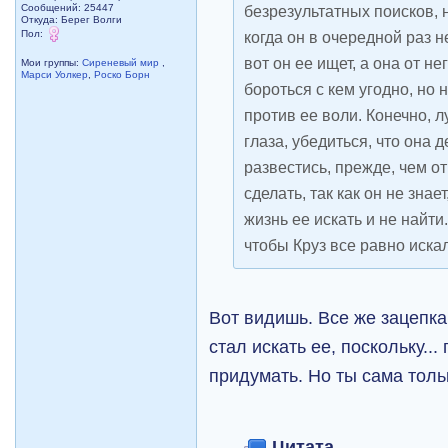
Сообщений: 25447
безрезультатных поисков, 
Откуда: Берег Волги
Пол:
когда он в очередной раз н
вот он ее ищет, а она от н
Мои группы:
Сиреневый мир
,
Марси Уолкер
,
Роско Борн
бороться с кем угодно, но 
против ее воли. Конечно, 
глаза, убедиться, что она 
развестись, прежде, чем от
сделать, так как он не знае
жизнь ее искать и не найти
чтобы Круз все равно иска
Вот видишь. Все же зацепка
стал искать ее, поскольку..
придумать. Но ты сама толь
Цитата