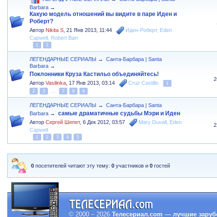
Barbara
→
Какую модель отношений вы видите в паре Иден и
Роберт?
Автор
Nikita S
,
21 Янв 2013, 11:44
Иден-Роберт
,
Eden
Capwell
,
Robert Barr
1
2
ЛЕГЕНДАРНЫЕ СЕРИАЛЫ
→
Санта-Барбара | Santa
Barbara
→
Поклонники Круза Кастильо объединяйтесь!
2
Автор
Vasilinka
,
17 Янв 2013, 03:14
Cruz Castillo
1
2
3
...
7
8
9
ЛЕГЕНДАРНЫЕ СЕРИАЛЫ
→
Санта-Барбара | Santa
самые драматичные судьбы Мэри и Иден
Barbara
→
Автор
Сергей Шепет
,
6 Дек 2012, 03:57
Mary Duvall
,
Eden
2
Capwell
1
2
3
4
5
0
посетителей читают эту тему:
0
участников и
0
гостей
© 2000 – 2026
Телесериал.com — лучшие заруб