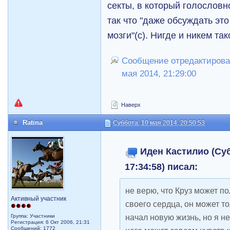
секты, в который голословн
так что "даже обсуждать это
мозги"(с).
Нигде и никем так
Сообщение отредактировал
мая 2014, 21:29:00
Наверх
Ratina
Суббота, 10 мая 2014, 20:50:53
Иден Кастилио (Суб
17:34:58) писал:
не верю, что Круз может п
Активный участник
своего сердца, он может т
начал новую жизнь, но я не
Группа: Участники
Регистрация: 6 Окт 2006, 21:31
Сообщений: 1772