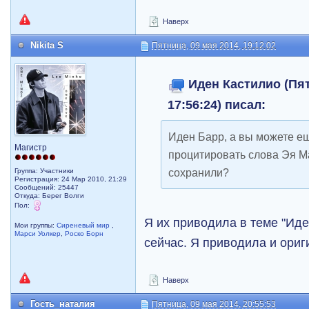
Наверх
Nikita S
Пятница, 09 мая 2014, 19:12:02
Иден Кастилио (Пят
17:56:24) писал:
Иден Барр, а вы можете е
Магистр
процитировать слова Эя Ма
сохранили?
Группа: Участники
Регистрация: 24 Мар 2010, 21:29
Сообщений: 25447
Откуда: Берег Волги
Пол:
Я их приводила в теме "Иден
Мои группы:
Сиреневый мир
,
Марси Уолкер
,
Роско Борн
сейчас. Я приводила и ориг
Наверх
Гость_наталия
Пятница, 09 мая 2014, 20:55:53