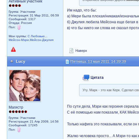
Активный участник
Им надо, что бы:
Группа: Участники
Регистрация: 31 Мар 2011, 06:59
а) Мери была плохая/никакая/изначальн
Сообщений: 1317
б) Джулия любила Мейсона еще бегая в б
Откуда: Россия
Пол:
в) что бы никто ни слова не сказал проти
Мои группы:
С Любовью...
Мейсон-Мэри,Мейсон-Джулия
Наверх
Lucy
Пятница, 13 мая 2011, 14:39:39
Цитата
Угу. Марк - это как Керк. Сделал с
По сути дела, Мэри как героиня сериал
Магистр
С её помощью нам показали, КАК Мей
Группа: Участники
Регистрация: 21 Апр 2009, 14:56
Только нафига это показывали, если он
Сообщений: 17245
Пол:
Жалко человека просто... А Мэри-то как ж