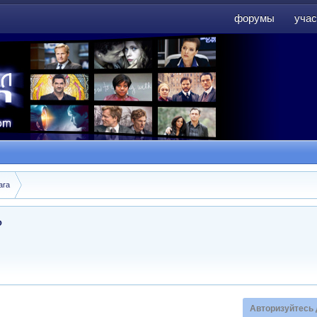
форумы
учас
форумы
учас
ara
?
Авторизуйтесь 