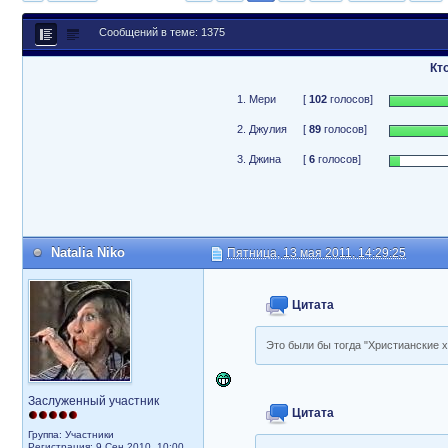
Сообщений в теме: 1375
Кт
1. Мери
[
102
голосов]
2. Джулия
[
89
голосов]
3. Джина
[
6
голосов]
Natalia Niko
Пятница, 13 мая 2011, 14:29:25
Цитата
Это были бы тогда "Христианские х
Заслуженный участник
Цитата
Группа: Участники
Регистрация: 9 Сен 2010, 10:00