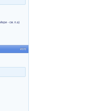
ери - см. п.а)
#978