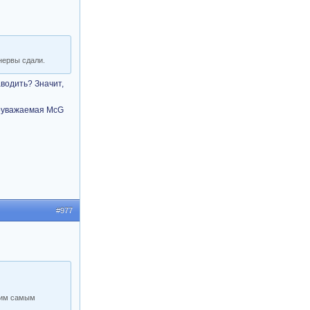
нервы сдали.
аводить? Значит,
гоуважаемая McG
#977
этим самым