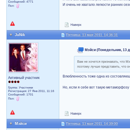
Сообщений: 4771
И очень не хватало легкости ранних сез
Пол:
Наверх
JuNik
Пятница, 13 мая 2011, 14:36:31
Мэйси (Понедельник, 13 де
Вам не хочется признавать, что М
поэтому лучше представить, что он 
Влюбленность тоже одна из состовляю
Активный участник
Но, если я себе вот такую метаморфозу
Группа: Участники
Регистрация: 27 Янв 2011, 11:16
Сообщений: 1701
Пол:
Наверх
Мэйси
Пятница, 13 мая 2011, 14:39:00