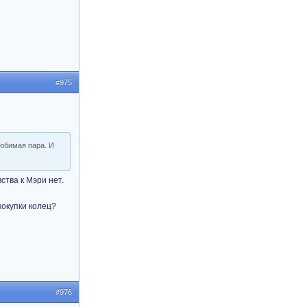
#975
любимая пара. И
ства к Мэри нет.
покупки колец?
#976