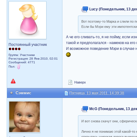
Lucy (Понедельник, 13 дек
Вот поэтому-то Марка и слили по 
Если бы Мэри ему эти импотентски
А че его сливать-то, я не пойму, если и
такой и предполагался - намеков на его
Постоянный участник
И возможное поведение Мэри в случае н
Группа: Участники
Регистрация: 28 Янв 2010, 02:01
Сообщений: 4771
Пол:
Наверх
Сэммис
Пятница, 13 мая 2011, 14:39:38
McG (Понедельник, 13 дека
И вот снова скачут они, сферически
Лично я не понимаю этой какой-то
открылась широкая дорога
вымоще