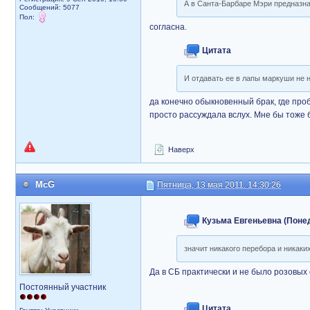
А в Санта-Барбаре Мэри предназна
Сообщений: 5077
Пол:
согласна.
Цитата
И отдавать ее в лапы маркуши не н
да конечно обыкновенный брак, где про
просто рассуждала вслух. Мне бы тоже 
Наверх
McG
Пятница, 13 мая 2011, 14:30:26
Кузьма Евгеньевна (Понеде
значит никакого перебора и никак
Да в СБ практически и не было розовых с
Постоянный участник
Цитата