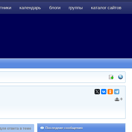
тники
календарь
блоги
группы
каталог сайтов
тники
календарь
блоги
группы
каталог сайтов
0
Последние сообщения
для ответа в теме