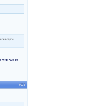
ьшой вопрос,
 и этим самым
#973