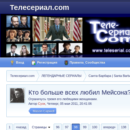
Телесериал.com
Вход
Регистрация
Правила_Сообщества
Телесериал.com
ЛЕГЕНДАРНЫЕ СЕРИАЛЫ
Санта-Барбара | Santa Barb
Кто больше всех любил Мейсона
Ограничусь тремя его любящими женщинами.
Автор
Суок
,
Четверг, 05 мая 2011, 20:41:06
Mason Capwell
1
«назад
Страницы
96
97
98
99
100
вперед»
138