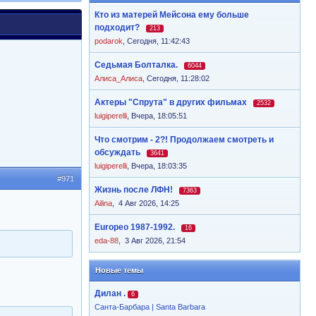
Кто из матерей Мейсона ему больше
подходит?
213
podarok
,
Сегодня, 11:42:43
Седьмая Болталка.
6044
Алиса_Алиса
,
Сегодня, 11:28:02
Актеры "Спрута" в других фильмах
2532
luigiperelli
,
Вчера, 18:05:51
Что смотрим - 2?! Продолжаем смотреть и
обсуждать
3641
luigiperelli
,
Вчера, 18:03:35
#971
Жизнь после ЛФН!
7363
Ailina
,
4 Авг 2026, 14:25
Europeo 1987-1992.
16
eda-88
,
3 Авг 2026, 21:54
Новые темы
Дилан .
6
Санта-Барбара | Santa Barbara