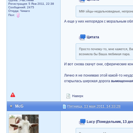
Группа: Участники
Регистрация: 5 Янв 2011, 22:38
Сообщений: 2475
Откуда: Чикаго
ММ-эйцы-недальновидные, непроница
Пол:
А еще у них непорядок с моральным обл
Цитата
Просто почему-то, мне кажется, Ва
возникла бы Ваша любимая пара.
И вот снова скачут они, сферические кони
Лично я не понимаю этой какой-то неуд
открылась широкая дорога
вымощенная
Наверх
McG
Пятница, 13 мая 2011, 14:33:28
Lucy (Понедельник, 13 дек