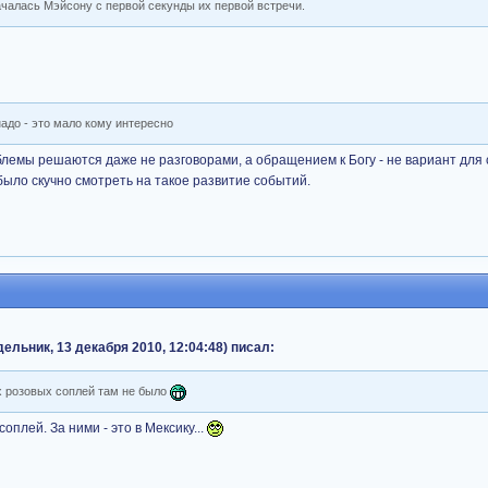
чалась Мэйсону с первой секунды их первой встречи.
адо - это мало кому интересно
блемы решаются даже не разговорами, а обращением к Богу - не вариант для 
было скучно смотреть на такое развитие событий.
льник, 13 декабря 2010, 12:04:48) писал:
их розовых соплей там не было
оплей. За ними - это в Мексику...