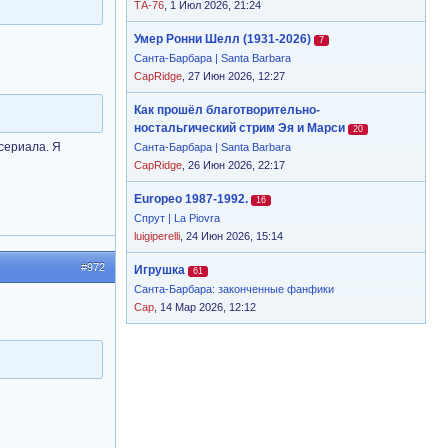
ТА-76
, 1 Июл 2026, 21:24
Умер Ронни Шелл (1931-2026)
7
Санта-Барбара | Santa Barbara
CapRidge
, 27 Июн 2026, 12:27
Как прошёл благотворительно-
ностальгический стрим Эя и Марси
20
сериала. Я
Санта-Барбара | Santa Barbara
CapRidge
, 26 Июн 2026, 22:17
Europeo 1987-1992.
16
Спрут | La Piovra
luigiperelli
, 24 Июн 2026, 15:14
#972
Игрушка
61
Санта-Барбара: законченные фанфики
Cap
, 14 Мар 2026, 12:12