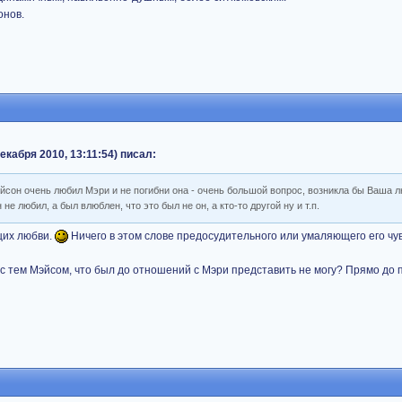
онов.
кабря 2010, 13:11:54) писал:
эйсон очень любил Мэри и не погибни она - очень большой вопрос, возникла бы Ваша 
не любил, а был влюблен, что это был не он, а кто-то другой ну и т.п.
щих любви.
Ничего в этом слове предосудительного или умаляющего его чув
 с тем Мэйсом, что был до отношений с Мэри представить не могу? Прямо до 