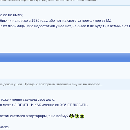
о ее не было;
икини на пляже в 1985 году, ибо нет на свете уз нерушимее уз МД;
в их любимицы, ибо недостатков у нее нет, не было и не будет ( в отличие от М
вое дело и ушел. Правда, с повторным явлением ему не так повезло...
а тоже именно сделала своё дело.
сон может ЛЮБИТЬ. И КАК именно он ХОЧЕТ ЛЮБИТЬ.
 потом скатился в тартарары, я не пойму?
алко...