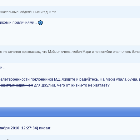
тельные, обделённые и т.д. и т.п....
иком и приличиями...
м не хочется признавать, что Мэйсон очень любил Мэри и не погибни она - очень бол
...
овлетворенности поклонников МД. Живите и радуйтесь. На Мэри упала буква,
 желтым кирпичом
для Джулии. Чего от жизни-то не хватает?
абря 2010, 12:27:34) писал: