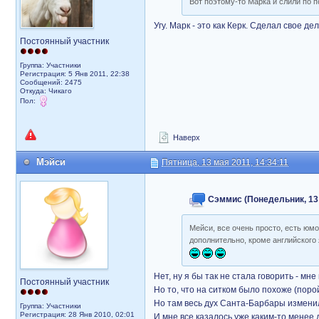
Вот поэтому-то Марка и слили по 
Угу. Марк - это как Керк. Сделал свое д
Постоянный участник
Группа: Участники
Регистрация: 5 Янв 2011, 22:38
Сообщений: 2475
Откуда: Чикаго
Пол:
Наверх
Мэйси
Пятница, 13 мая 2011, 14:34:11
Сэммис (Понедельник, 13 
Мейси, все очень просто, есть юмо
дополнительно, кроме английского 
Нет, ну я бы так не стала говорить - м
Постоянный участник
Но то, что на ситком было похоже (порой)
Но там весь дух Санта-Барбары изменил
Группа: Участники
Регистрация: 28 Янв 2010, 02:01
И мне все казалось уже каким-то менее