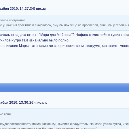
абря 2010, 14:27:34) писал:
полной программе.
е унижения простила и смирилась, ему бы похлеще чё прописали, лишь бы у героини 
значально задача стоит - "Мэри для Мейсона"? Нафига самих себя в тупик-то з
 гнилое нутро там изначально было полно.
есливания Марка - это такие же сферические кони в вакууме, как скажет мно
бря 2010, 13:30:26) писал:
е кони...
 неудовлетворенности поклонников МД. Живите и радуйтесь. На Мэри упала буква, и 
нная желтым кирпичом
для Джулии. Чего от жизни-то не хватает?