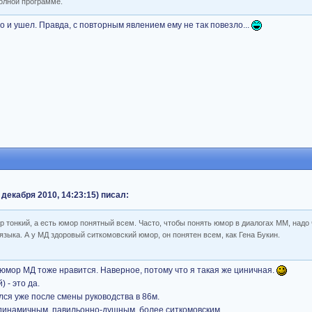
полной программе.
ело и ушел. Правда, с повторным явлением ему не так повезло...
декабря 2010, 14:23:15) писал:
р тонкий, а есть юмор понятный всем. Часто, чтобы понять юмор в диалогах ММ, надо 
языка. А у МД здоровый ситкомовский юмор, он понятен всем, как Гена Букин.
не юмор МД тоже нравится. Наверное, потому что я такая же циничная.
 - это да.
ся уже после смены руководства в 86м.
 динамичным, павильонно-душным, более ситкомовским.