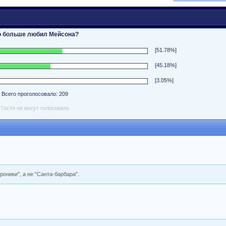
о больше любил Мейсона?
[51.78%]
[45.18%]
[3.05%]
Всего проголосовало: 209
Гости не могут голосовать
роники", а не "Санта-барбара".