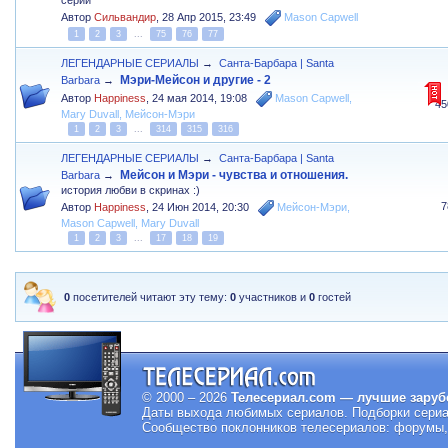
серий
Автор
Сильвандир
,
28 Апр 2015, 23:49
Mason Capwell
1
2
3
...
75
76
77
ЛЕГЕНДАРНЫЕ СЕРИАЛЫ
→
Санта-Барбара | Santa
Мэри-Мейсон и другие - 2
Barbara
→
Автор
Happiness
,
24 мая 2014, 19:08
Mason Capwell
,
45
Mary Duvall
,
Мейсон-Мэри
1
2
3
...
314
315
316
ЛЕГЕНДАРНЫЕ СЕРИАЛЫ
→
Санта-Барбара | Santa
Мейсон и Мэри - чувства и отношения.
Barbara
→
история любви в скринах :)
7
Автор
Happiness
,
24 Июн 2014, 20:30
Мейсон-Мэри
,
Mason Capwell
,
Mary Duvall
1
2
3
...
17
18
19
0
посетителей читают эту тему:
0
участников и
0
гостей
© 2000 – 2026
Телесериал.com — лучшие заруб
Даты выхода любимых сериалов.
Подборки сериа
Сообщество поклонников телесериалов: форумы, 