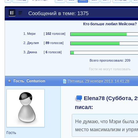
Сообщений в теме: 1375
Кто больше любил Мейсона?
1. Мери
[
102
голосов]
2. Джулия
[
89
голосов]
3. Джина
[
6
голосов]
Всего проголосовало: 209
Гости не могут голосовать
Гость_Centurion
Пятница, 29 ноября 2013, 14:41:28
Elena78 (Суббота, 2
писал:
Не думаю, что Мэри была э
место максимализм и упря
Гость