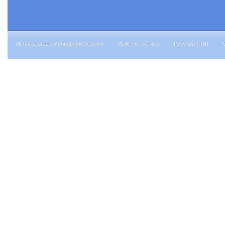
Использовать мобильную версию
Изменить стиль
Русский (RU)