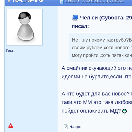
Гость_Centurion
Пятница, 29 ноября 2013, 21:45:21
Чел си (Суббота, 29
писал:
Не ...ну почему так грубо
своим рублем,хотя нового 
Гость
могу пройти ,хоть пятак ки
А смайлик скучающий это н
идеями не бурлите,если что
А что будет для вас новое?
таки,что ММ это така любов
пойдет оплакивать МД?
Наверх