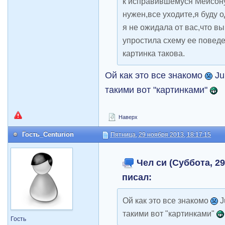
к исправившемуся Мейсону 
нужен,все уходите,я буду 
я не ожидала от вас,что вы
упростила схему ее повед
картинка такова.
Ой как это все знакомо
Ju
такими вот "картинками"
Наверх
Гость_Centurion
Пятница, 29 ноября 2013, 18:17:15
Чел си (Суббота, 29
писал:
Ой как это все знакомо
J
такими вот "картинками"
Гость