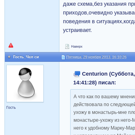
даже схема,без указания пр
приходов,очевидно указывае
поведения в ситуациях,когда
устраивает.
Наверх
Гость_Чел си
Пятница, 29 ноября 2013, 16:10:26
Centurion (Суббота,
14:41:28) писал:
А что как по вашему мнени
действовала по следующей 
Гость
ухожу в монастырь-мне пл
монастыре-ухожу из него-
него к удобному Марку-Мар