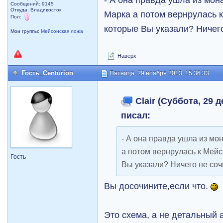
Сообщений: 9145
Откуда: Владивосток
Марка а потом вернрулась к
Пол:
которые Вы указали? Ничег
Мои группы:
Мейсонская ложа
Наверх
Гость_Centurion
Пятница, 29 ноября 2013, 15:36:33
Clair (Суббота, 29 д
писал:
- А она правда ушла из мо
а потом вернрулась к Мейс
Гость
Вы указали? Ничего не со
Вы досочините,если что.
Это схема, а не детальный 