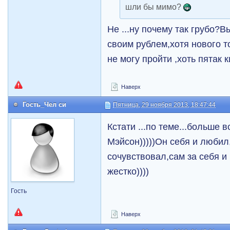
шли бы мимо?
Не ...ну почему так грубо?
своим рублем,хотя нового т
не могу пройти ,хоть пятак 
Наверх
Гость_Чел си
Пятница, 29 ноября 2013, 18:47:44
Кстати ...по теме...больше 
Мэйсон)))))Он себя и любил
сочувствовал,сам за себя и
жестко))))
Гость
Наверх