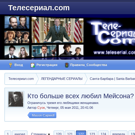
Телесериал.com
Вход
Регистрация
Правила_Сообщества
Телесериал.com
ЛЕГЕНДАРНЫЕ СЕРИАЛЫ
Санта-Барбара | Santa Barba
Кто больше всех любил Мейсона?
Ограничусь тремя его любящими женщинами.
Автор
Суок
,
Четверг, 05 мая 2011, 20:41:06
Mason Capwell
1
«назад
Страницы
120
121
122
123
124
вперед»
13