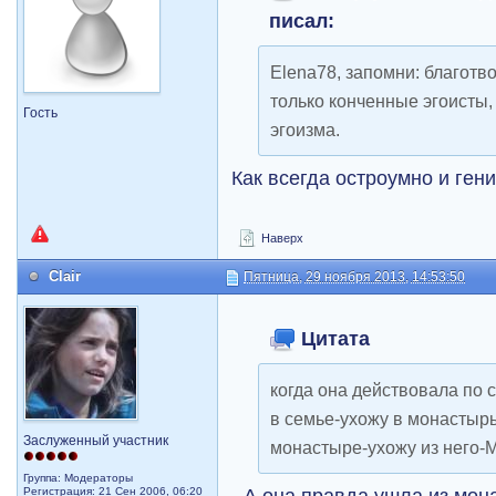
писал:
Elena78, запомни: благот
только конченные эгоисты, 
Гость
эгоизма.
Как всегда остроумно и ген
Наверх
Clair
Пятница, 29 ноября 2013, 14:53:50
Цитата
когда она действовала по 
в семье-ухожу в монастыр
Заслуженный участник
монастыре-ухожу из него-
Группа: Модераторы
- А она правда ушла из мон
Регистрация: 21 Сен 2006, 06:20