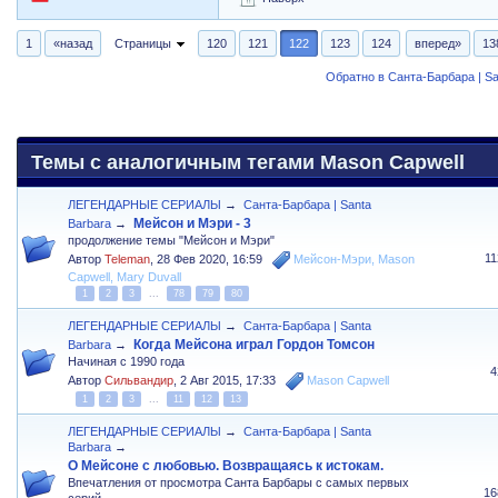
1
«назад
Страницы
120
121
122
123
124
вперед»
13
Обратно в Санта-Барбара | Sa
Темы с аналогичным тегами Mason Capwell
ЛЕГЕНДАРНЫЕ СЕРИАЛЫ
→
Санта-Барбара | Santa
Мейсон и Мэри - 3
Barbara
→
продолжение темы "Мейсон и Мэри"
1
Автор
Teleman
,
28 Фев 2020, 16:59
Мейсон-Мэри
,
Mason
Capwell
,
Mary Duvall
1
2
3
...
78
79
80
ЛЕГЕНДАРНЫЕ СЕРИАЛЫ
→
Санта-Барбара | Santa
Когда Мейсона играл Гордон Томсон
Barbara
→
Начиная с 1990 года
4
Автор
Сильвандир
,
2 Авг 2015, 17:33
Mason Capwell
1
2
3
...
11
12
13
ЛЕГЕНДАРНЫЕ СЕРИАЛЫ
→
Санта-Барбара | Santa
Barbara
→
О Мейсоне с любовью. Возвращаясь к истокам.
Впечатления от просмотра Санта Барбары с самых первых
16