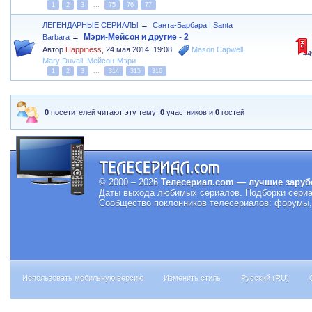
1
2
3
...
75
76
77
ЛЕГЕНДАРНЫЕ СЕРИАЛЫ
→
Санта-Барбара | Santa
Мэри-Мейсон и другие - 2
Barbara
→
Автор
Happiness
,
24 мая 2014, 19:08
Mason Capwell
,
44
Mary Duvall
,
Мейсон-Мэри
1
2
3
...
314
315
316
0
посетителей читают эту тему:
0
участников и
0
гостей
© 2000 – 2026
Телесериал.com — лучшие заруб
Даты выхода любимых сериалов.
Подборки сериа
Сообщество поклонников телесериалов: форумы, 
Использовать мобильную версию
Изменить стиль
Русский (RU)