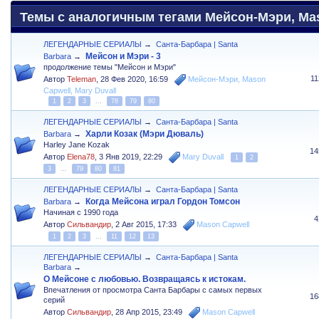
Темы с аналогичным тегами Мейсон-Мэри, Maso
ЛЕГЕНДАРНЫЕ СЕРИАЛЫ
→
Санта-Барбара | Santa
Мейсон и Мэри - 3
Barbara
→
продолжение темы "Мейсон и Мэри"
1
Автор
Teleman
,
28 Фев 2020, 16:59
Мейсон-Мэри
,
Mason
Capwell
,
Mary Duvall
1
2
3
...
78
79
80
ЛЕГЕНДАРНЫЕ СЕРИАЛЫ
→
Санта-Барбара | Santa
Харли Козак (Мэри Дюваль)
Barbara
→
Harley Jane Kozak
14
Автор
Elena78
,
3 Янв 2019, 22:29
Mary Duvall
1
2
3
...
79
80
81
ЛЕГЕНДАРНЫЕ СЕРИАЛЫ
→
Санта-Барбара | Santa
Когда Мейсона играл Гордон Томсон
Barbara
→
Начиная с 1990 года
4
Автор
Сильвандир
,
2 Авг 2015, 17:33
Mason Capwell
1
2
3
...
11
12
13
ЛЕГЕНДАРНЫЕ СЕРИАЛЫ
→
Санта-Барбара | Santa
Barbara
→
О Мейсоне с любовью. Возвращаясь к истокам.
Впечатления от просмотра Санта Барбары с самых первых
16
серий
Автор
Сильвандир
,
28 Апр 2015, 23:49
Mason Capwell