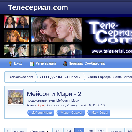
Телесериал.com
Вход
Регистрация
Правила_Сообщества
Телесериал.com
ЛЕГЕНДАРНЫЕ СЕРИАЛЫ
Санта-Барбара | Santa Barba
Мейсон и Мэри - 2
продолжение темы Мейсон и Мэри
Автор
Вера
,
Воскресенье, 29 августа 2010, 11:58:16
Мейсон-Мэри
Mason Capwell
Mary Duvall
1
«назад
Страницы
333
334
335
336
337
вперед»
41