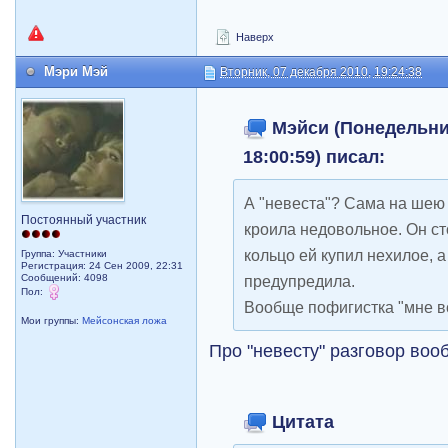
Наверх
Мэри Мэй
Вторник, 07 декабря 2010, 19:24:38
Мэйси (Понедельник
18:00:59) писал:
А "невеста"? Сама на шею 
Постоянный участник
кроила недовольное. Он ст
кольцо ей купил нехилое, а
Группа: Участники
Регистрация: 24 Сен 2009, 22:31
Сообщений: 4098
предупредила.
Пол:
Вообще пофигистка "мне в
Мои группы:
Мейсонская ложа
Про "невесту" разговор во
Цитата