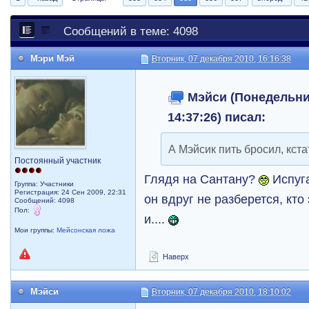
Сообщений в теме: 4098
Мэри Мэй
Вторник, 07 декабря 2010, 16:16:38
Мэйси (Понедельник
14:37:26) писал:
А Mэйсик пить бросил, кст
Постоянный участник
Глядя на Сантану?
Испуга
Группа: Участники
Регистрация: 24 Сен 2009, 22:31
он вдруг не разберется, кто 
Сообщений: 4098
Пол:
и....
Мои группы:
Мейсонская ложа
Наверх
Мэйси
Вторник, 07 декабря 2010, 18:10:02