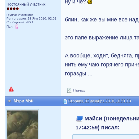
ну и чё?
Постоянный участник
Группа: Участники
блин, как же вы мне все на
Регистрация: 28 Янв 2010, 02:01
Сообщений: 4771
Пол:
это папе выражение лица т
А вообще, ходит, бедняга, п
нить ему чаю горячего прине
горазды ...
Наверх
Мэри Мэй
Вторник, 07 декабря 2010, 18:51:13
Мэйси (Понедельник
17:42:59) писал: