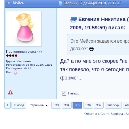
Мэйси
Вторник, 07 декабря 2010, 21:12:43
Евгения Никитина (
2009, 19:59:59) писал:
Это Мейсон задается вопрос
делаю?"
Постоянный участник
Да? а по мне это скорее "не
Группа: Участники
Регистрация: 28 Янв 2010, 02:01
так повезло, что я сегодня 
Сообщений: 4771
Пол:
форме"...
Наверх
1
«назад
Страницы
333
334
335
336
337
вперед»
41
Обратно в Санта-Барбара | Sa