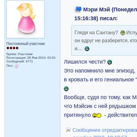
Мэри Мэй (Понедель
15:16:38) писал:
Глядя на Сантану?
Испу
он вдруг не разберется, кто
Постоянный участник
и....
Группа: Участники
Регистрация: 28 Янв 2010, 02:01
Лишился чести?
Сообщений: 4771
Пол:
Это напомнило мне эпизод, 
в кровать и его гениальное "
Вообще, судя по тому, как M
что Mэйсик с ней рядышком 
притянуло
- действител
Сообщение отредактирова