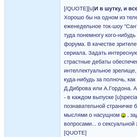
[/QUOTE][u]
И в шутку, и вс
Хорошо бы на одном из тел
еженедельное ток-шоу "Сан
туда понемногу кого-нибудь 
форума. В качестве зрител
сериала. Задать интересную
страстные дебаты обеспече
интеллектуальное зрелище, 
куда-нибудь за полночь, ка
Д.Диброва или А.Гордона. А
- в каждом выпуске [u]special
познавательной страничке 
мыслями о насущном
, з
вопросами... о сексуальной 
[QUOTE]