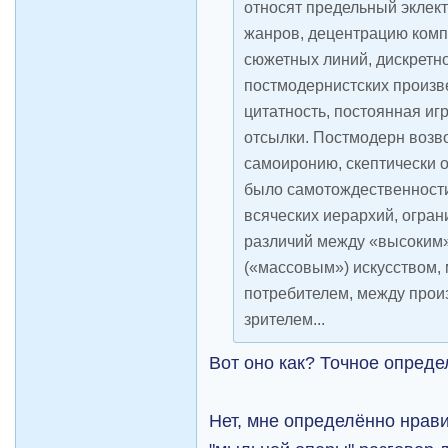
относят предельный эклек
жанров, децентрацию комп
сюжетных линий, дискретн
постмодернистских произв
цитатность, постоянная и
отсылки. Постмодерн возв
самоиронию, скептически о
было самотождественности
всяческих иерархий, огран
различий между «высоким»
(«массовым») искусством,
потребителем, между прои
зрителем...
Вот оно как? Точное опред
Нет, мне определённо нрави