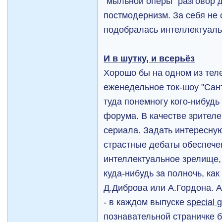
"мыльной оперы" разговор д
постмодернизм. За себя не 
подобралась интеллектуал
И в шутку, и всерьёз
Хорошо бы на одном из тел
еженедельное ток-шоу "Сан
туда понемногу кого-нибудь 
форума. В качестве зрител
сериала. Задать интересную
страстные дебаты обеспече
интеллектуальное зрелище, 
куда-нибудь за полночь, ка
Д.Диброва или А.Гордона. А
- в каждом выпуске
special 
познавательной страничке 