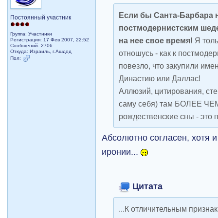
Если бы Санта-Барбара 
Постоянный участник
постмодернистским шеде
Группа: Участники
на нее свое время!
Я толь
Регистрация: 17 Фев 2007, 22:52
Сообщений: 2706
Откуда: Израиль, г.Ашдод
отношусь - как к постмоде
Пол:
повезло, что закупили имен
Династию или Даллас!
Аллюзий, цитирования, сте
саму себя) там БОЛЕЕ Ч
рождественские сны - это 
Абсолютно согласен, хотя и
иронии...
Цитата
...К отличительным призна