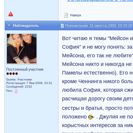
Наверх
Наблюдатель
Понедельник, 11 августа 2008, 18:28:28
Вот читаю я темы "Мейсон и
София" и не могу понять: за
Мейсона, его так не любите
Мейсона никто и никогда не
Постоянный участник
Памелы естественно). Его н
Группа: Участники
кроме Ченнинга никого бол
Регистрация: 7 Янв 2008, 23:31
Сообщений: 2232
любила София, которая сжив
Пол:
расчищая дорогу своим де
сестры и братья, просто по
положено
. Джулия не по
корыстных интересов за ним