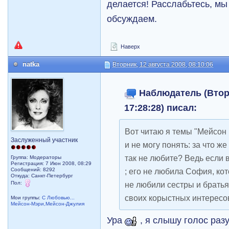
делается! Расслабьтесь, мы
обсуждаем.
Наверх
natka
Вторник, 12 августа 2008, 08:10:06
Наблюдатель (Вторн
17:28:28) писал:
Вот читаю я темы "Мейсон
Заслуженный участник
и не могу понять: за что ж
так не любите? Ведь если в
Группа: Модераторы
Регистрация: 7 Июн 2008, 08:29
Сообщений: 8292
; его не любила София, кот
Откуда: Санкт-Петербург
Пол:
не любили сестры и братья
своих корыстных интересов
Мои группы:
С Любовью...
Мейсон-Мэри,Мейсон-Джулия
Ура
, я слышу голос разу