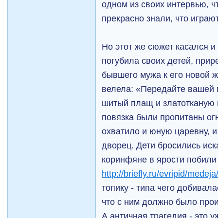
одном из своих интервью, чт
прекрасно знали, что играю
Но этот же сюжет касался 
погубила своих детей, прир
бывшего мужа к его новой же
велела: «Передайте вашей 
шитый плащ и златотканую 
повязка были пропитаны ог
охватило и юную царевну, и
дворец. Дети бросились иск
коринфяне в ярости побили
http://briefly.ru/evripid/medeja
топику - типа чего добива
что с ним должно было прои
А античная трагедия - это у