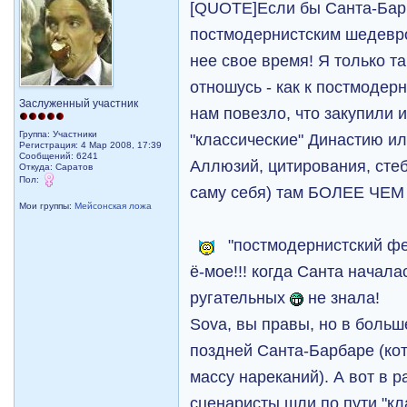
[QUOTE]Если бы Санта-Бар
постмодернистским шедевром
нее свое время! Я только та
отношусь - как к постмодер
Заслуженный участник
нам повезло, что закупили и
Группа: Участники
"классические" Династию и
Регистрация: 4 Мар 2008, 17:39
Сообщений: 6241
Аллюзий, цитирования, стеб
Откуда: Саратов
Пол:
саму себя) там БОЛЕЕ Ч
Мои группы:
Мейсонская ложа
"постмодернистский фен
ё-мое!!! когда Санта начала
ругательных
не знала!
Sova, вы правы, но в больш
поздней Санта-Барбаре (кот
массу нареканий). А вот в р
сценаристы шли по пути "кл