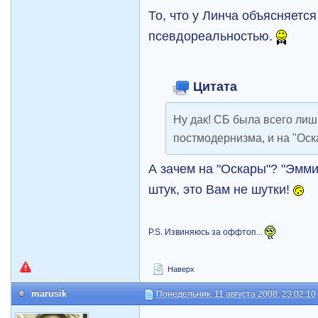
То, что у Линча объясняется
псевдореальностью.
Цитата
Ну дак! СБ была всего ли
постмодернизма, и на "Оск
А зачем на "Оскары"? "Эмми
штук, это Вам не шутки!
P.S. Извиняюсь за оффтоп...
Наверх
marusik
Понедельник, 11 августа 2008, 23:02:10