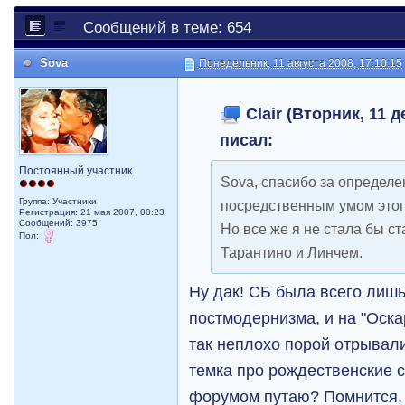
Сообщений в теме: 654
Sova
Понедельник, 11 августа 2008, 17:10:15
Clair (Вторник, 11 д
писал:
Постоянный участник
Sova, спасибо за определе
Группа: Участники
посредственным умом этог
Регистрация: 21 мая 2007, 00:23
Сообщений: 3975
Но все же я не стала бы ст
Пол:
Тарантино и Линчем.
Ну дак! СБ была всего лиш
постмодернизма, и на "Оска
так неплохо порой отрывали
темка про рождественские с
форумом путаю? Помнится, 