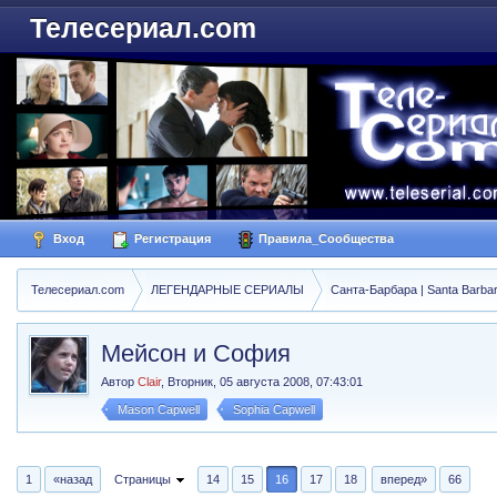
Телесериал.com
Вход
Регистрация
Правила_Сообщества
Телесериал.com
ЛЕГЕНДАРНЫЕ СЕРИАЛЫ
Санта-Барбара | Santa Barba
Мейсон и София
Автор
Clair
,
Вторник, 05 августа 2008, 07:43:01
Mason Capwell
Sophia Capwell
1
«назад
Страницы
14
15
16
17
18
вперед»
66