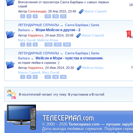
Впечатления от просмотра Санта Барбары с самых первых
16
серий
Автор
Сильвандир
,
28 Апр 2015, 23:49
Mason Capwell
1
2
3
...
75
76
77
ЛЕГЕНДАРНЫЕ СЕРИАЛЫ
→
Санта-Барбара | Santa
Мэри-Мейсон и другие - 2
Barbara
→
Автор
Happiness
,
24 мая 2014, 19:08
Mason Capwell
,
45
Mary Duvall
,
Мейсон-Мэри
1
2
3
...
314
315
316
ЛЕГЕНДАРНЫЕ СЕРИАЛЫ
→
Санта-Барбара | Santa
Мейсон и Мэри - чувства и отношения.
Barbara
→
история любви в скринах :)
7
Автор
Happiness
,
24 Июн 2014, 20:30
Мейсон-Мэри
,
Mason Capwell
,
Mary Duvall
1
2
3
...
17
18
19
0
посетителей читают эту тему:
0
участников и
0
гостей
© 2000 – 2026
Телесериал.com — лучшие заруб
Даты выхода любимых сериалов.
Подборки сериа