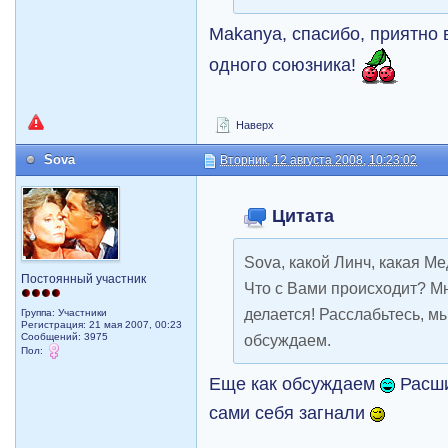
Makanya, спасибо, приятно
одного союзника!
Наверх
Sova
Вторник, 12 августа 2008, 10:23:02
Цитата
Sova, какой Линч, какая М
Постоянный участник
Что с Вами происходит? М
делается! Расслабьтесь, м
Группа: Участники
Регистрация: 21 мая 2007, 00:23
Сообщений: 3975
обсуждаем.
Пол:
Еще как обсуждаем
Расши
сами себя загнали