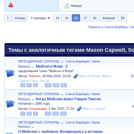
Наверх
1
«назад
Страницы
14
15
16
17
18
вперед»
66
Обратно в Санта-Барбара | Sa
Темы с аналогичным тегами Mason Capwell, So
ЛЕГЕНДАРНЫЕ СЕРИАЛЫ
→
Санта-Барбара | Santa
Мейсон и Мэри - 3
Barbara
→
продолжение темы "Мейсон и Мэри"
1
Автор
Teleman
,
28 Фев 2020, 16:59
Мейсон-Мэри
,
Mason
Capwell
,
Mary Duvall
1
2
3
...
78
79
80
ЛЕГЕНДАРНЫЕ СЕРИАЛЫ
→
Санта-Барбара | Santa
Когда Мейсона играл Гордон Томсон
Barbara
→
Начиная с 1990 года
4
Автор
Сильвандир
,
2 Авг 2015, 17:33
Mason Capwell
1
2
3
...
11
12
13
ЛЕГЕНДАРНЫЕ СЕРИАЛЫ
→
Санта-Барбара | Santa
Barbara
→
О Мейсоне с любовью. Возвращаясь к истокам.