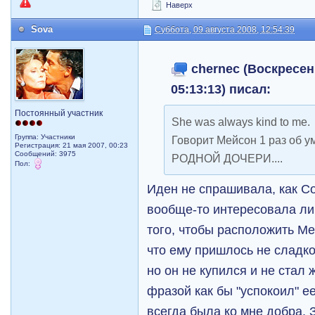
Наверх
Sova
Суббота, 09 августа 2008, 12:54:39
chernec (Воскресень
05:13:13) писал:
Постоянный участник
She was always kind to me.
Группа: Участники
Говорит Мейсон 1 раз об 
Регистрация: 21 мая 2007, 00:23
Сообщений: 3975
РОДНОЙ ДОЧЕРИ....
Пол:
Иден не спрашивала, как Со
вообще-то интересовала ли
того, чтобы расположить Ме
что ему пришлось не сладко
но он не купился и не стал
фразой как бы "успокоил" е
всегда была ко мне добра. З