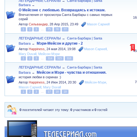
ЛЕГЕНДАРНЫЕ СЕРИАЛЫ
→
Санта-Барбара | Santa
Barbara
→
О Мейсоне с любовью. Возвращаясь к истокам.
Впечатления от просмотра Санта Барбары с самых первых
16
серий
Автор
Сильвандир
,
28 Апр 2015, 23:49
Mason Capwell
1
2
3
...
75
76
77
ЛЕГЕНДАРНЫЕ СЕРИАЛЫ
→
Санта-Барбара | Santa
Мэри-Мейсон и другие - 2
Barbara
→
Автор
Happiness
,
24 мая 2014, 19:08
Mason Capwell
,
45
Mary Duvall
,
Мейсон-Мэри
1
2
3
...
314
315
316
ЛЕГЕНДАРНЫЕ СЕРИАЛЫ
→
Санта-Барбара | Santa
Мейсон и Мэри - чувства и отношения.
Barbara
→
история любви в скринах :)
7
Автор
Happiness
,
24 Июн 2014, 20:30
Мейсон-Мэри
,
Mason Capwell
,
Mary Duvall
1
2
3
...
17
18
19
0
посетителей читают эту тему:
0
участников и
0
гостей