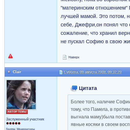
"материнским отношением" 
лучшей мамой. Это потом, 
себе, Джефри,он понял что 
сожаление, что хранил вер
не пускал Софию в свою ж
Наверх
Clair
Суббота, 09 августа 2008, 09:32:29
Цитата
Более того, наличие Софии
тому, что Памела, в проти
АВТОР ТЕМЫ
выгнала маму)была поставл
Заслуженный участник
явные косяки в своем вос
Группа: Модераторы