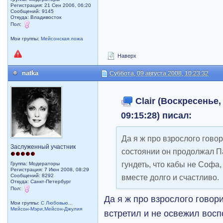
Регистрация: 21 Сен 2006, 06:20
Сообщений: 9145
Откуда: Владивосток
Пол:
Мои группы:
Мейсонская ложа
Наверх
natka
Суббота, 09 августа 2008, 10:23:32
Clair (Воскресенье,
09:15:28) писал:
Да я ж про взрослого гово
Заслуженный участник
состоянии он продолжал П
гундеть, что кабы не Софа,
Группа: Модераторы
Регистрация: 7 Июн 2008, 08:29
Сообщений: 8292
вместе долго и счастливо.
Откуда: Санкт-Петербург
Пол:
Да я ж про взрослого гово
Мои группы:
С Любовью...
Мейсон-Мэри,Мейсон-Джулия
встретил и не освежил вос