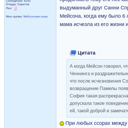
Сообщений: 6241
Откуда: Саратов
выдуманный друг Санни Спр
Пол:
Мейсона, когда ему было 6 л
Мои группы:
Мейсонская ложа
мама исчезла из его жизни 
Цитата
А когда Мейсон говорил, ч
Ченнинга и раздражительно
что после исчезновения С
возвращение Памелы появил
София такая распрекрасна
допускала такое поведени
ей, такой доброй и замеча
При любых ссорах между 