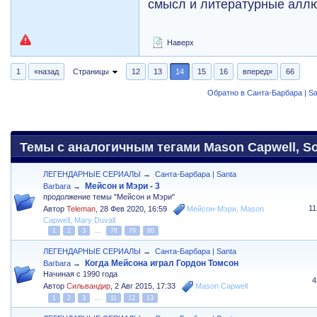
смысл и литературные алл
Наверх
1
«назад
Страницы
12
13
14
15
16
вперед»
66
Обратно в Санта-Барбара | Sa
Темы с аналогичным тегами Mason Capwell, So
ЛЕГЕНДАРНЫЕ СЕРИАЛЫ
→
Санта-Барбара | Santa
Мейсон и Мэри - 3
Barbara
→
продолжение темы "Мейсон и Мэри"
1
Автор
Teleman
,
28 Фев 2020, 16:59
Мейсон-Мэри
,
Mason
Capwell
,
Mary Duvall
1
2
3
...
78
79
80
ЛЕГЕНДАРНЫЕ СЕРИАЛЫ
→
Санта-Барбара | Santa
Когда Мейсона играл Гордон Томсон
Barbara
→
Начиная с 1990 года
4
Автор
Сильвандир
,
2 Авг 2015, 17:33
Mason Capwell
1
2
3
...
11
12
13