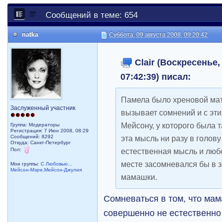
Сообщений в теме: 654
natka
Суббота, 09 августа 2008, 09:20:42
Clair (Воскресенье,
07:42:39) писал:
Памела было хреновой мате
Заслуженный участник
вызывает сомнений и с эти
Мейсону, у которого была 
Группа: Модераторы
Регистрация: 7 Июн 2008, 08:29
Сообщений: 8292
эта мысль ни разу в голов
Откуда: Санкт-Петербург
Пол:
естественная мысль и любо
месте засомневался бы в 
Мои группы:
С Любовью...
Мейсон-Мэри,Мейсон-Джулия
мамашки.
Сомневаться в том, что мам
совершенно не естественно