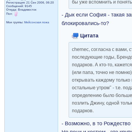
бы уже вспомнить и понять
Регистрация: 21 Сен 2006, 06:20
Сообщений: 9145
Откуда: Владивосток
- Дык если София - такая з
Пол:
блокировались-то?
Мои группы:
Мейсонская ложа
Цитата
chernec, согласна с вами, 
последующие годы, Брендо
подарков. А кто-то, кажетс
(или папа, точно не помню
открывать каждому только п
остальные утром" - т.е. по
определению было больше 
позлить Джину, одной толь
подарков.
- Возможно, в то Рождество
Но пони и костюм - это кру