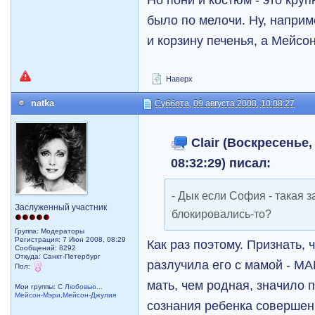
было по мелочи. Ну, наприм
и корзину печенья, а Мейсон
Наверх
natka
Суббота, 09 августа 2008, 10:08:27
Clair (Воскресенье,
08:32:29) писал:
- Дык если София - такая 
Заслуженный участник
блокировались-то?
Группа: Модераторы
Регистрация: 7 Июн 2008, 08:29
Как раз поэтому. Признать,
Сообщений: 8292
Откуда: Санкт-Петербург
разлучила его с мамой - 
Пол:
мать, чем родная, значило 
Мои группы:
С Любовью...
Мейсон-Мэри,Мейсон-Джулия
сознания ребенка соверше