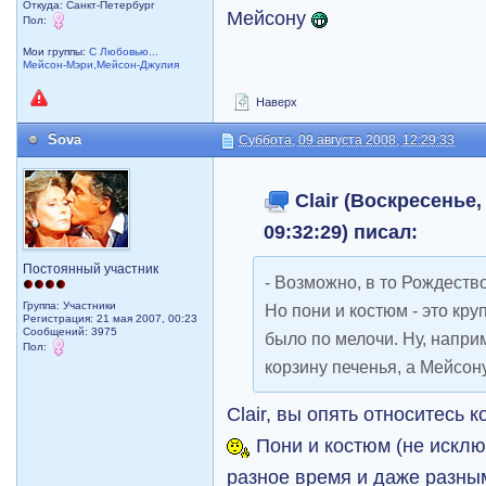
Откуда: Санкт-Петербург
Мейсону
Пол:
Мои группы:
С Любовью...
Мейсон-Мэри,Мейсон-Джулия
Наверх
Sova
Суббота, 09 августа 2008, 12:29:33
Clair (Воскресенье,
09:32:29) писал:
Постоянный участник
- Возможно, в то Рождеств
Группа: Участники
Но пони и костюм - это кру
Регистрация: 21 мая 2007, 00:23
Сообщений: 3975
было по мелочи. Ну, напри
Пол:
корзину печенья, а Мейсону
Clair, вы опять относитесь 
Пони и костюм (не исклю
разное время и даже разным