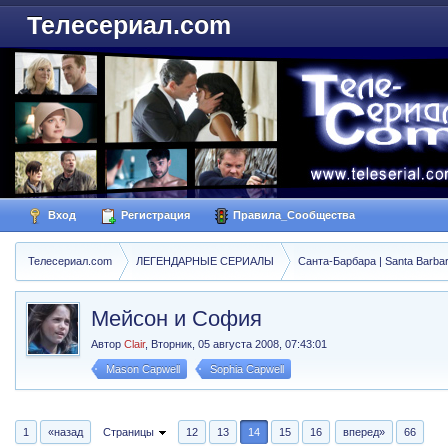
Телесериал.com
Вход
Регистрация
Правила_Сообщества
Телесериал.com
ЛЕГЕНДАРНЫЕ СЕРИАЛЫ
Санта-Барбара | Santa Barba
Мейсон и София
Автор
Clair
,
Вторник, 05 августа 2008, 07:43:01
Mason Capwell
Sophia Capwell
1
«назад
Страницы
12
13
14
15
16
вперед»
66