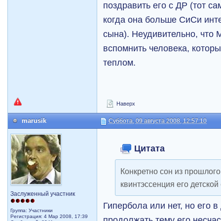
поздравить его с ДР (тот с
когда она больше СиСи инт
сына). Неудивительно, что
вспомнить человека, которы
теплом.
Наверх
marusik
Суббота, 09 августа 2008, 12:57:10
Цитата
Конкретно сон из прошлого 
квинтэссенция его детской
Заслуженный участник
Гипербола или нет, но его в
Группа: Участники
Регистрация: 4 Мар 2008, 17:39
продолжать тему его несчас