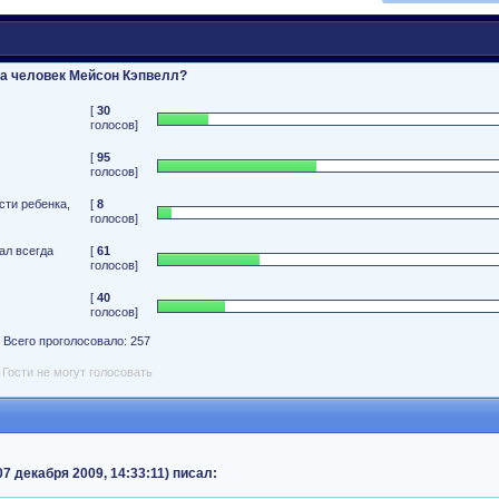
за человек Мейсон Кэпвелл?
[
30
голосов]
[
95
голосов]
сти ребенка,
[
8
голосов]
ал всегда
[
61
голосов]
[
40
голосов]
Всего проголосовало: 257
Гости не могут голосовать
 декабря 2009, 14:33:11) писал: