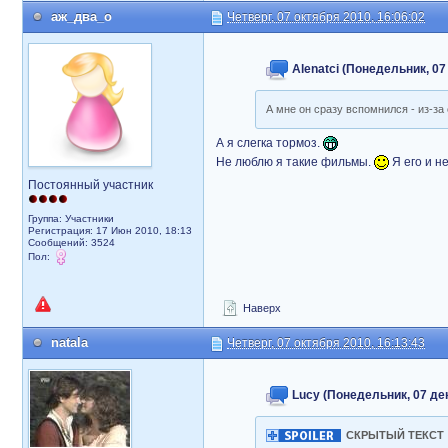
аж_два_о
Четверг, 07 октября 2010, 16:06:02
Alenatci (Понедельник, 07
А мне он сразу вспомнился - из-за 
А я слегка тормоз.
Не люблю я такие фильмы.
Я его и н
Постоянный участник
Группа: Участники
Регистрация: 17 Июн 2010, 18:13
Сообщений: 3524
Пол:
Наверх
natala
Четверг, 07 октября 2010, 16:13:43
Lucy (Понедельник, 07 дек
СКРЫТЫЙ ТЕКСТ