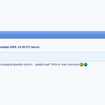
екабря 2009, 14:36:57) писал:
и в каждом фанфе просят - давай ещё! Тебя ж тоже просили