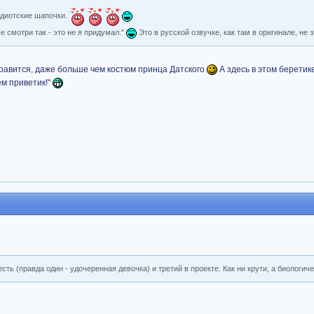
идиотские шапочки.
е смотри так - это не я придумал."
Это в русской озвучке, как там в оригинале, не 
равится, даже больше чем костюм принца Датского
А здесь в этом беретике
ем приветик!"
сть (правда один - удочеренная девочка) и третий в проекте. Как ни крути, а биологиче