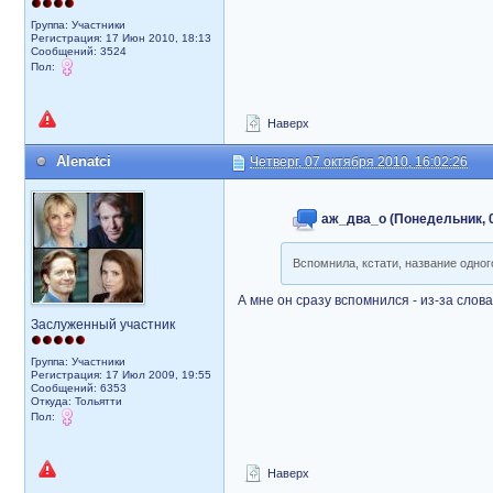
Группа: Участники
Регистрация: 17 Июн 2010, 18:13
Сообщений: 3524
Пол:
Наверх
Alenatci
Четверг, 07 октября 2010, 16:02:26
аж_два_о (Понедельник, 07
Вспомнила, кстати, название одного
А мне он сразу вспомнился - из-за слова 
Заслуженный участник
Группа: Участники
Регистрация: 17 Июл 2009, 19:55
Сообщений: 6353
Откуда: Тольятти
Пол:
Наверх