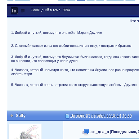
Сообщений в теме: 2094
Что 
1. Добрый и чуткий, потому что он любил Мэри и Джулию
2. Сложный человек из-за его любви-ненависти к отцу, к сестрам и братьям
3. Добрый и чуткий, потому что Джулии так было неловко, когда она хотела заве
но он понял, что происходит у нее в душе
4. Человек, который несмотря на то, что женился на Джулии, все равно продолж
любить Мэри
5. Человек, который опять встретил свою вторую настоящую любовь - Джулию
Sally
Четверг, 07 октября 2010, 14:40:30
аж_два_о (Понедельник, 07