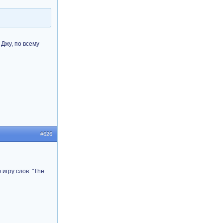
 Джу, по всему
#626
игру слов: "The