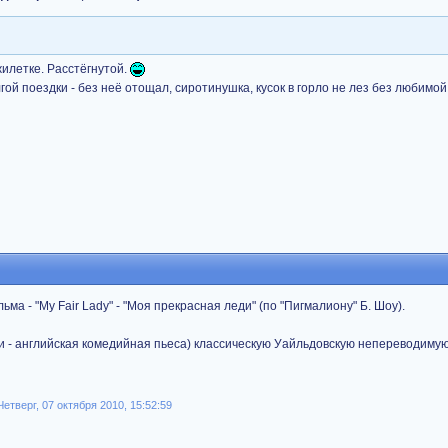
 жилетке. Расстёгнутой.
гой поездки - без неё отощал, сиротинушка, кусок в горло не лез без любимой
ма - "My Fair Lady" - "Моя прекрасная леди" (по "Пигмалиону" Б. Шоу).
ции - английская комедийная пьеса) классическую Уайльдовскую непереводимую 
тверг, 07 октября 2010, 15:52:59