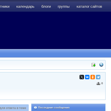
тники
календарь
блоги
группы
каталог сайтов
тники
календарь
блоги
группы
каталог сайтов
0
Последние сообщения
для ответа в теме