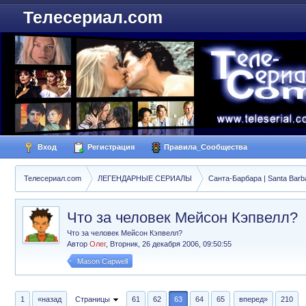
Телесериал.com
Вход
Регистрация
Правила_Сообщества
Телесериал.com
ЛЕГЕНДАРНЫЕ СЕРИАЛЫ
Санта-Барбара | Santa Barb
Что за человек Мейсон Кэпвелл?
Что за человек Мейсон Кэпвелл?
Автор
Олег
,
Вторник, 26 декабря 2006, 09:50:55
Mason Capwell
1
«назад
Страницы
61
62
63
64
65
вперед»
210