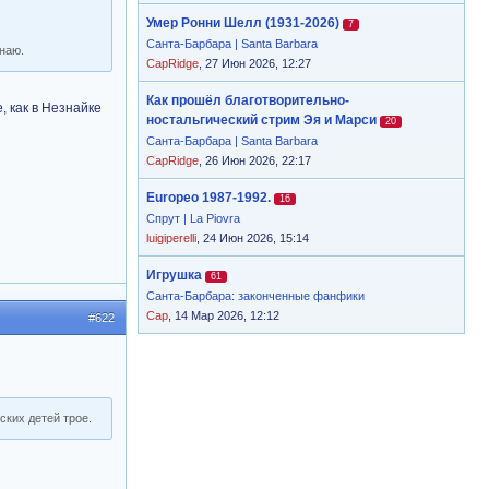
Умер Ронни Шелл (1931-2026)
7
Санта-Барбара | Santa Barbara
знаю.
CapRidge
, 27 Июн 2026, 12:27
Как прошёл благотворительно-
, как в Незнайке
ностальгический стрим Эя и Марси
20
Санта-Барбара | Santa Barbara
CapRidge
, 26 Июн 2026, 22:17
Europeo 1987-1992.
16
Спрут | La Piovra
luigiperelli
, 24 Июн 2026, 15:14
Игрушка
61
Санта-Барбара: законченные фанфики
Cap
, 14 Мар 2026, 12:12
#622
ских детей трое.