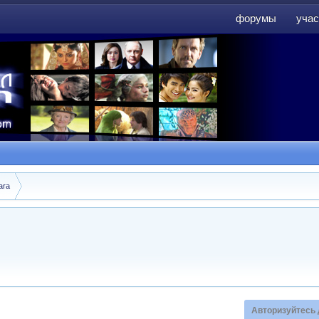
форумы
учас
форумы
учас
ara
Авторизуйтесь 