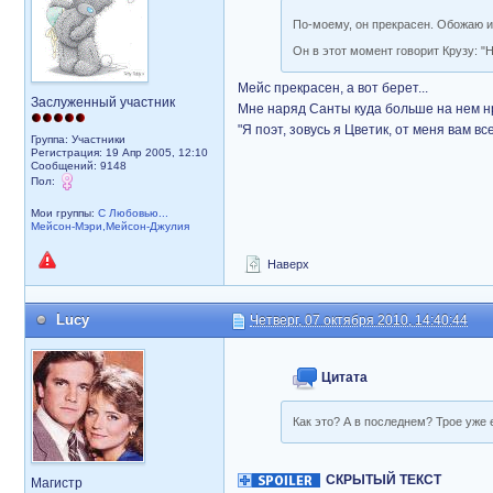
По-моему, он прекрасен. Обожаю 
Он в этот момент говорит Крузу: "Н
Мейс прекрасен, а вот берет...
Заслуженный участник
Мне наряд Санты куда больше на нем н
"Я поэт, зовусь я Цветик, от меня вам вс
Группа: Участники
Регистрация: 19 Апр 2005, 12:10
Сообщений: 9148
Пол:
Мои группы:
С Любовью...
Мейсон-Мэри,Мейсон-Джулия
Наверх
Lucy
Четверг, 07 октября 2010, 14:40:44
Цитата
Как это? А в последнем? Трое уже е
СКРЫТЫЙ ТЕКСТ
Магистр