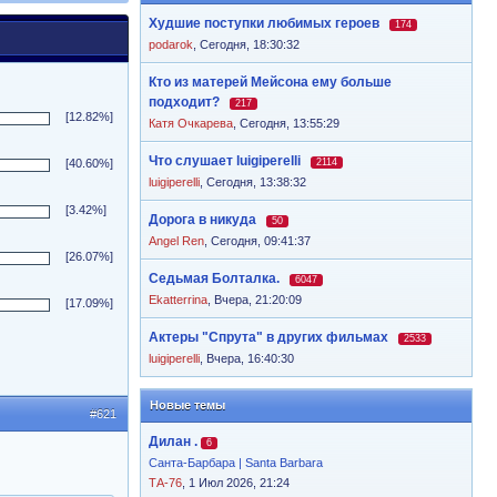
Худшие поступки любимых героев
174
podarok
,
Сегодня, 18:30:32
Кто из матерей Мейсона ему больше
подходит?
217
[12.82%]
Катя Очкарева
,
Сегодня, 13:55:29
Что слушает luigiperelli
[40.60%]
2114
luigiperelli
,
Сегодня, 13:38:32
[3.42%]
Дорога в никуда
50
Angel Ren
,
Сегодня, 09:41:37
[26.07%]
Седьмая Болталка.
6047
Ekatterrina
,
Вчера, 21:20:09
[17.09%]
Актеры "Спрута" в других фильмах
2533
luigiperelli
,
Вчера, 16:40:30
Новые темы
#621
Дилан .
6
Санта-Барбара | Santa Barbara
ТА-76
, 1 Июл 2026, 21:24