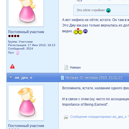
Это обтяг стройнит.
А вот нифига не обтяг, кстати. Он там в
Это Джу как раз только вернулась из дол
видно.
Постоянный участник
Группа: Участники
Регистрация: 17 Июн 2010, 18:13
Сообщений: 3524
Пол:
Наверх
аж_два_о
Четверг, 07 октября 2010, 15:52:27
Вспомнила, кстати, название одного филь
И в связи с этим (ну, чисто по ассоциа
Importance of Being Earnest".
Сообщение отредактировал аж_два_о: Че
Постоянный участник