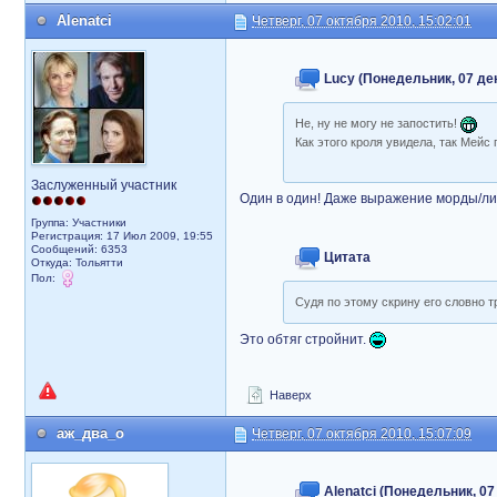
Alenatci
Четверг, 07 октября 2010, 15:02:01
Lucy (Понедельник, 07 дек
Не, ну не могу не запостить!
Как этого кроля увидела, так Мейс
Заслуженный участник
Один в один! Даже выражение морды/л
Группа: Участники
Регистрация: 17 Июл 2009, 19:55
Сообщений: 6353
Цитата
Откуда: Тольятти
Пол:
Судя по этому скрину его словно т
Это обтяг стройнит.
Наверх
аж_два_о
Четверг, 07 октября 2010, 15:07:09
Alenatci (Понедельник, 07