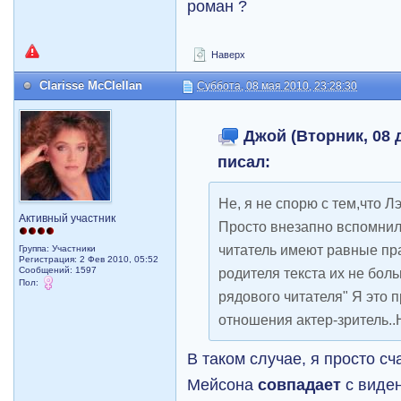
роман ?
Наверх
Clarisse McClellan
Суббота, 08 мая 2010, 23:28:30
Джой (Вторник, 08 д
писал:
Не, я не спорю с тем,что 
Активный участник
Просто внезапно вспомнил
читатель имеют равные пр
Группа: Участники
Регистрация: 2 Фев 2010, 05:52
Сообщений: 1597
родителя текста их не бол
Пол:
рядового читателя" Я это 
отношения актер-зритель..Ну
В таком случае, я просто с
Мейсона
совпадает
с виден