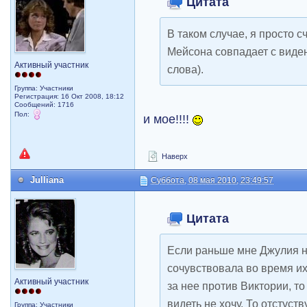
Цитата
В таком случае, я просто с
Мейсона совпадает с виде
Активный участник
слова).
Группа: Участники
Регистрация: 16 Окт 2008, 18:12
Сообщений: 1716
Пол:
и мое!!!!
Наверх
Julliana
Суббота, 08 мая 2010, 23:49:57
Цитата
Если раньше мне Джулия н
сочувствовала во время их
Активный участник
за нее против Виктории, т
видеть не хочу. То отстуст
Группа: Участники