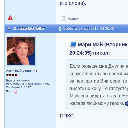
его слова).
Наверх
Clarisse McClellan
Суббота, 08 мая 2010, 23:30:48
Мэри Мэй (Вторник,
20:24:35) писал:
Если раньше мне Джулия н
Активный участник
сочувствовала во время их
за нее против Виктории, т
Группа: Участники
Регистрация: 2 Фев 2010, 05:52
Сообщений: 1597
видеть не хочу. То отстуст
Пол:
Мэйсона видеть тяжело. Не
желала любимому герою.
ППКС