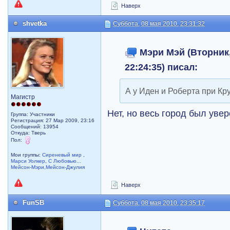
Наверх
shvetka
Суббота, 08 мая 2010, 23:31:32
Мэри Мэй (Вторник,
22:24:35) писал:
А у Иден и Роберта при Кр
Магистр
Нет, но весь город был уве
Группа: Участники
Регистрация: 27 Мар 2009, 23:16
Сообщений: 13954
Откуда: Тверь
Пол:
Мои группы:
Сиреневый мир
,
Марси Уолкер
,
С Любовью...
Мейсон-Мэри,Мейсон-Джулия
Наверх
FunSB
Суббота, 08 мая 2010, 23:35:17