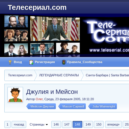
Телесериал.com
Вход
Регистрация
Правила_Сообщества
Телесериал.com
ЛЕГЕНДАРНЫЕ СЕРИАЛЫ
Санта-Барбара | Santa Barba
Джулия и Мейсон
Автор
Олег
,
Среда, 23 февраля 2005, 18:11:20
Мейсон-Джулия
Mason Capwell
Julia Wainwright
1
«назад
Страницы
146
147
148
149
150
вперед»
25