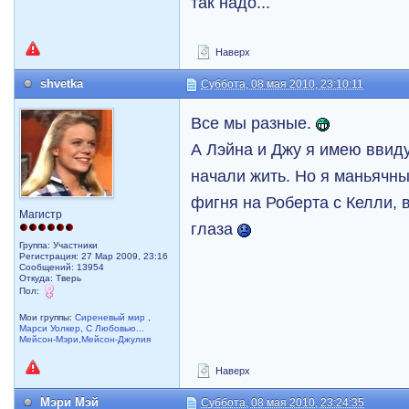
так надо...
Наверх
shvetka
Суббота, 08 мая 2010, 23:10:11
Все мы разные.
А Лэйна и Джу я имею ввиду
начали жить. Но я маньячны
фигня на Роберта с Келли, 
Магистр
глаза
Группа: Участники
Регистрация: 27 Мар 2009, 23:16
Сообщений: 13954
Откуда: Тверь
Пол:
Мои группы:
Сиреневый мир
,
Марси Уолкер
,
С Любовью...
Мейсон-Мэри,Мейсон-Джулия
Наверх
Мэри Мэй
Суббота, 08 мая 2010, 23:24:35