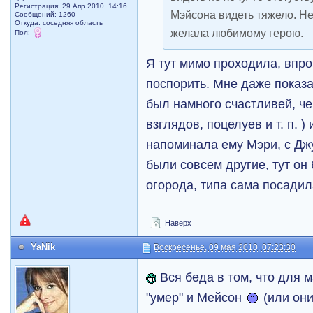
Регистрация: 29 Апр 2010, 14:16
Мэйсона видеть тяжело. Не
Сообщений: 1260
Откуда: соседняя область
желала любимому герою.
Пол:
Я тут мимо проходила, впр
поспорить. Мне даже показа
был намного счастливей, че
взглядов, поцелуев и т. п. )
напоминала ему Мэри, с Дж
были совсем другие, тут он
огорода, типа сама посади
Наверх
YaNik
Воскресенье, 09 мая 2010, 07:23:30
Вся беда в том, что для 
"умер" и Мейсон
(или они