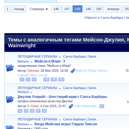
1
«назад
Страницы
146
147
148
149
150
вперед»
25
Обратно в Санта-Барбара | Sa
Темы с аналогичным тегами Мейсон-Джулия, Ma
Wainwright
ЛЕГЕНДАРНЫЕ СЕРИАЛЫ
→
Санта-Барбара | Santa
Мейсон и Мэри - 3
Barbara
→
продолжение темы "Мейсон и Мэри"
1
Автор
Teleman
,
28 Фев 2020, 16:59
Мейсон-Мэри
,
Mason
Capwell
,
Mary Duvall
1
2
3
...
78
79
80
ЛЕГЕНДАРНЫЕ СЕРИАЛЫ
→
Санта-Барбара | Santa
Barbara
→
Джулия Уэнрайт - блестящий юрист Санта-Барбары
профессиональные качества Джулии
1
Автор
O Clone
,
4 Сен 2015, 21:47
Julia Wainwright
1
2
3
4
5
6
ЛЕГЕНДАРНЫЕ СЕРИАЛЫ
→
Санта-Барбара | Santa
Когда Мейсона играл Гордон Томсон
Barbara
→
Начиная с 1990 года