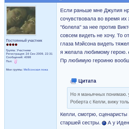
Если раньше мне Джулия нр
сочувствовала во время их
"болела" за нее против Викт
совсем видеть не хочу. То 
Постоянный участник
глаза Мэйсона видеть тяжел
Группа: Участники
я желала любимому герою.
Регистрация: 24 Сен 2009, 22:31
Сообщений: 4098
Пр любимую героиню вообщ
Пол:
Мои группы:
Мейсонская ложа
Цитата
Но я маньячных понимаю. 
Роберта с Келли, вижу толь
Келли, смотрю, сценаристы
старшей сестры.
А у Иден