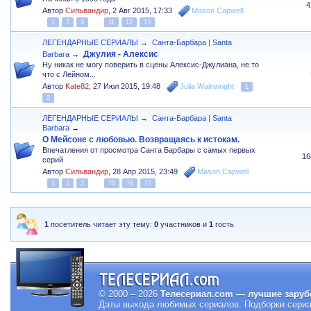
4
Автор
Сильвандир
,
2 Авг 2015, 17:33
Mason Capwell
1
2
3
...
11
12
13
ЛЕГЕНДАРНЫЕ СЕРИАЛЫ
→
Санта-Барбара | Santa
Джулия - Алексис
Barbara
→
Ну никак не могу поверить в сцены Алексис-Джулиана, не то
что с Лейном...
Автор
Kate82
,
27 Июл 2015, 19:48
Julia Wainwright
1
2
ЛЕГЕНДАРНЫЕ СЕРИАЛЫ
→
Санта-Барбара | Santa
Barbara
→
О Мейсоне с любовью. Возвращаясь к истокам.
Впечатления от просмотра Санта Барбары с самых первых
16
серий
Автор
Сильвандир
,
28 Апр 2015, 23:49
Mason Capwell
1
2
3
...
75
76
77
1
посетитель читает эту тему:
0
участников и
1
гость
© 2000 – 2026
Телесериал.com — лучшие заруб
Даты выхода любимых сериалов.
Подборки сериа