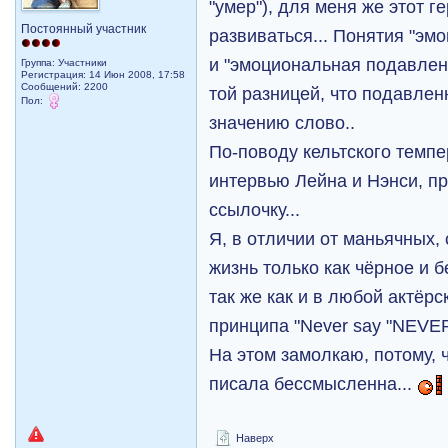
"умер"), для меня же этот 
Постоянный участник
развиваться... Понятия "эм
и "эмоциональная подавленн
Группа: Участники
Регистрация: 14 Июн 2008, 17:58
Сообщений: 2200
той разницей, что подавлен
Пол:
значению слово..
По-поводу кельтского темпер
интервью Лейна и Нэнси, пр
ссылочку...
Я, в отличии от маньячных,
жизнь только как чёрное и б
так же как и в любой актёр
принципа "Never say "NEVE
На этом замолкаю, потому, ч
писала бессмысленна...
Наверх