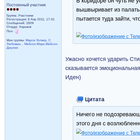
В коридоре он чуть не у
Постоянный участник
вышвыривает из палаты 
Группа: Участники
пытается туда зайти, ч
Регистрация: 9 Апр 2011, 17:31
Сообщений: 2609
Откуда: Харьков
Пол:
Мои группы:
Марси Уолкер
,
С
Любовью... Мейсон-Мэри,Мейсон-
Джулия
Ужасно хочется ударить Сти
сказывается эмоциональная 
Иден)
Цитата
Ничего не подозревающ
этого дня с возлюбленн