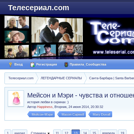
Телесериал.com
Вход
Регистрация
Правила_Сообщества
Телесериал.com
ЛЕГЕНДАРНЫЕ СЕРИАЛЫ
Санта-Барбара | Santa Barba
Мейсон и Мэри - чувства и отноше
история любви в скринах :)
Автор
Happiness
,
Вторник, 24 июня 2014, 20:30:32
Мейсон-Мэри
Mason Capwell
Mary Duvall
1
«назад
Страницы
11
12
13
14
15
вперед»
19