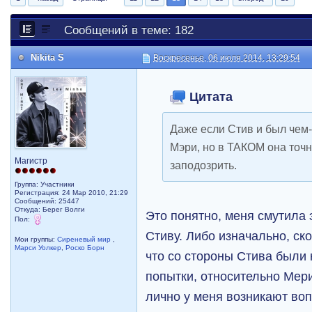
Сообщений в теме: 182
Nikita S
Воскресенье, 06 июля 2014, 13:29:54
Цитата
Даже если Стив и был чем
Мэри, но в ТАКОМ она точн
Магистр
заподозрить.
Группа: Участники
Регистрация: 24 Мар 2010, 21:29
Сообщений: 25447
Откуда: Берег Волги
Это понятно, меня смутила
Пол:
Стиву. Либо изначально, ск
Мои группы:
Сиреневый мир
,
Марси Уолкер
,
Роско Борн
что со стороны Стива были 
попытки, относительно Мер
лично у меня возникают во