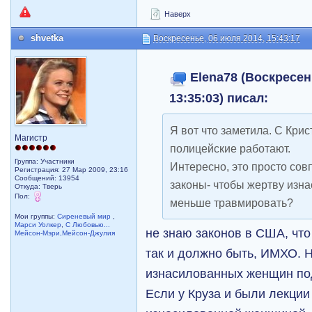
Наверх
shvetka
Воскресенье, 06 июля 2014, 15:43:17
Elena78 (Воскресен
13:35:03) писал:
Я вот что заметила. С Кри
Магистр
полицейские работают.
Группа: Участники
Интересно, это просто со
Регистрация: 27 Мар 2009, 23:16
Сообщений: 13954
законы- чтобы жертву изн
Откуда: Тверь
Пол:
меньше травмировать?
Мои группы:
Сиреневый мир
,
Марси Уолкер
,
С Любовью...
не знаю законов в США, что 
Мейсон-Мэри,Мейсон-Джулия
так и должно быть, ИМХО. Н
изнасилованных женщин под
Если у Круза и были лекции 