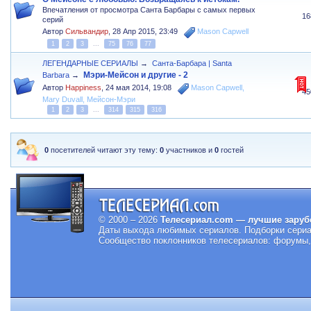
Впечатления от просмотра Санта Барбары с самых первых
16
серий
Автор
Сильвандир
,
28 Апр 2015, 23:49
Mason Capwell
1
2
3
...
75
76
77
ЛЕГЕНДАРНЫЕ СЕРИАЛЫ
→
Санта-Барбара | Santa
Мэри-Мейсон и другие - 2
Barbara
→
Автор
Happiness
,
24 мая 2014, 19:08
Mason Capwell
,
45
Mary Duvall
,
Мейсон-Мэри
1
2
3
...
314
315
316
0
посетителей читают эту тему:
0
участников и
0
гостей
© 2000 – 2026
Телесериал.com — лучшие заруб
Даты выхода любимых сериалов.
Подборки сериа
Сообщество поклонников телесериалов: форумы, 