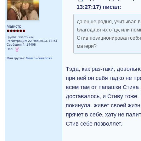
13:27:17) писал:
да он не родня, учитывая в
Магистр
благодаря их отцу, или по
Стив позиционировал себя,
Группа: Участники
Регистрация: 22 Ноя 2013, 18:54
Сообщений: 14408
матери?
Пол:
Мои группы:
Мейсонская ложа
Тэда, как раз-таки, доволь
при ней он себя гадко не пр
всем там от папашки Стива
доставалось, и Стиву тоже.
покинула- живет своей жиз
прячет в себе, хату не пали
Стив себе позволяет.