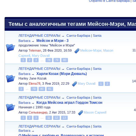
Обратно в Санта-Барбара | Sa
Темы с аналогичным тегами Мейсон-Мэри, Maso
ЛЕГЕНДАРНЫЕ СЕРИАЛЫ
→
Санта-Барбара | Santa
Мейсон и Мэри - 3
Barbara
→
продолжение темы "Мейсон и Мэри"
1
Автор
Teleman
,
28 Фев 2020, 16:59
Мейсон-Мэри
,
Mason
Capwell
,
Mary Duvall
1
2
3
...
78
79
80
ЛЕГЕНДАРНЫЕ СЕРИАЛЫ
→
Санта-Барбара | Santa
Харли Козак (Мэри Дюваль)
Barbara
→
Harley Jane Kozak
14
Автор
Elena78
,
3 Янв 2019, 22:29
Mary Duvall
1
2
3
...
79
80
81
ЛЕГЕНДАРНЫЕ СЕРИАЛЫ
→
Санта-Барбара | Santa
Когда Мейсона играл Гордон Томсон
Barbara
→
Начиная с 1990 года
4
Автор
Сильвандир
,
2 Авг 2015, 17:33
Mason Capwell
1
2
3
...
11
12
13
ЛЕГЕНДАРНЫЕ СЕРИАЛЫ
→
Санта-Барбара | Santa
Barbara
→
О Мейсоне с любовью. Возвращаясь к истокам.