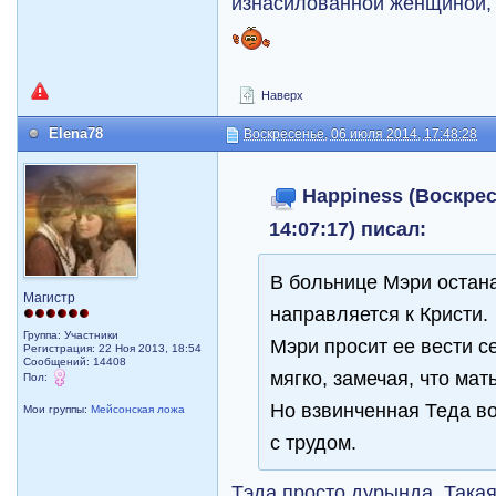
изнасилованной женщиной, 
Наверх
Elena78
Воскресенье, 06 июля 2014, 17:48:28
Happiness (Воскрес
14:07:17) писал:
В больнице Мэри остана
Магистр
направляется к Кристи.
Группа: Участники
Мэри просит ее вести с
Регистрация: 22 Ноя 2013, 18:54
Сообщений: 14408
мягко, замечая, что мат
Пол:
Но взвинченная Теда в
Мои группы:
Мейсонская ложа
с трудом.
Тэда просто дурында. Такая