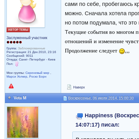
сами по себе, пробегаюсь к
можно. Сначала хотела проп
но потом подумала, что это
Т
АВТОР ТЕМЫ
екущие события во многом п
Заслуженный участник
отношений и изменение чувс
Группа:
Заблокированные
Продолжение следует
,,,
Регистрация: 21 Дек 2010, 23:16
Сообщений: 9011
Откуда: Санкт- Петербург - Киев
Пол:
Мои группы:
Сиреневый мир
,
Марси Уолкер
,
Роско Борн
Наверх
Veta M
Воскресенье, 06 июля 2014, 15:00:30
Happiness (Воскрес
14:07:17) писал: