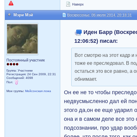
Наверх
Мэри Мэй
Воскресенье, 06 июля 2014, 20:18:31
Иден Барр (Воскрес
12:06:52) писал:
Вот смотрю на этот кадр и 
Постоянный участник
тоже ее преследовал. В п
остаться это все равно, а 
Группа: Участники
Регистрация: 24 Сен 2009, 22:31
Сообщений: 4098
обнимает.
Пол:
Он ее не то чтобы преследо
Мои группы:
Мейсонская ложа
недвусмысленно дал ей понят
этого да,он ее еще ударил о
она и в самом деле все это
подсознании, про удар воо
более, что после того, как о