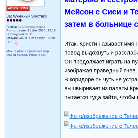
АВТОР ТЕМЫ
Мейсон с Сиси и Те
Заслуженный участник
затем в больнице 
Группа:
Заблокированные
Регистрация: 21 Дек 2010, 23:16
Сообщений: 9011
Откуда: Санкт- Петербург - Киев
Пол:
Итак, Кристи называет имя 
Мои группы:
Сиреневый мир
,
повод выдохнуть и расслаб
Марси Уолкер
,
Роско Борн
Он продолжает играть на пуб
изображая праведный гнев.
В коридоре он чуть не устра
вышвыривает из палаты Кри
пытается туда зайти, чтобы