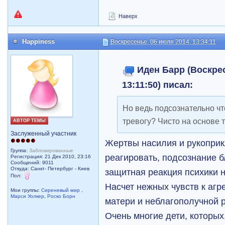
Наверх
Happiness
Воскресенье, 06 июля 2014, 13:34:11
Иден Барр (Воскрес
13:11:50) писал:
Но ведь подсознательно чт
тревогу? Чисто на основе
АВТОР ТЕМЫ
Заслуженный участник
Жертвы насилия и рукоприк
Группа:
Заблокированные
реагировать, подсознание б
Регистрация: 21 Дек 2010, 23:16
Сообщений: 9011
Откуда: Санкт- Петербург - Киев
защитная реакция психики н
Пол:
Насчет нежных чувств к агр
Мои группы:
Сиреневый мир
,
Марси Уолкер
,
Роско Борн
матери и неблагополучной 
Очень многие дети, которых