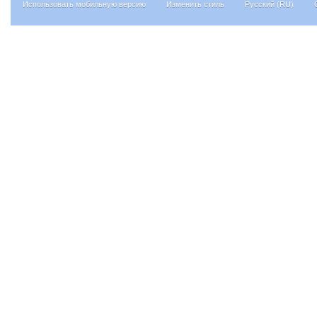
Использовать мобильную версию
Изменить стиль
Русский (RU)