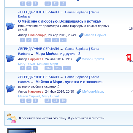
1
2
3
...
11
12
13
ЛЕГЕНДАРНЫЕ СЕРИАЛЫ
→
Санта-Барбара | Santa
Barbara
→
О Мейсоне с любовью. Возвращаясь к истокам.
Впечатления от просмотра Санта Барбары с самых первых
16
серий
Автор
Сильвандир
,
28 Апр 2015, 23:49
Mason Capwell
1
2
3
...
75
76
77
ЛЕГЕНДАРНЫЕ СЕРИАЛЫ
→
Санта-Барбара | Santa
Мэри-Мейсон и другие - 2
Barbara
→
Автор
Happiness
,
24 мая 2014, 19:08
Mason Capwell
,
45
Mary Duvall
,
Мейсон-Мэри
1
2
3
...
314
315
316
ЛЕГЕНДАРНЫЕ СЕРИАЛЫ
→
Санта-Барбара | Santa
Мейсон и Мэри - чувства и отношения.
Barbara
→
история любви в скринах :)
7
Автор
Happiness
,
24 Июн 2014, 20:30
Мейсон-Мэри
,
Mason Capwell
,
Mary Duvall
1
2
3
...
17
18
19
0
посетителей читают эту тему:
0
участников и
0
гостей