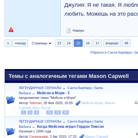
Джулия: Я не такая. Я любл
любить. Можешь на это рас
Наверх
1
«назад
Страницы
13
14
15
16
17
вперед»
48
Обратно в Санта-Барбара | Sa
Темы с аналогичным тегами Mason Capwell
ЛЕГЕНДАРНЫЕ СЕРИАЛЫ
→
Санта-Барбара | Santa
Мейсон и Мэри - 3
Barbara
→
продолжение темы "Мейсон и Мэри"
1
Автор
Teleman
,
28 Фев 2020, 16:59
Мейсон-Мэри
,
Mason
Capwell
,
Mary Duvall
1
2
3
...
78
79
80
ЛЕГЕНДАРНЫЕ СЕРИАЛЫ
→
Санта-Барбара | Santa
Когда Мейсона играл Гордон Томсон
Barbara
→
Начиная с 1990 года
4
Автор
Сильвандир
,
2 Авг 2015, 17:33
Mason Capwell