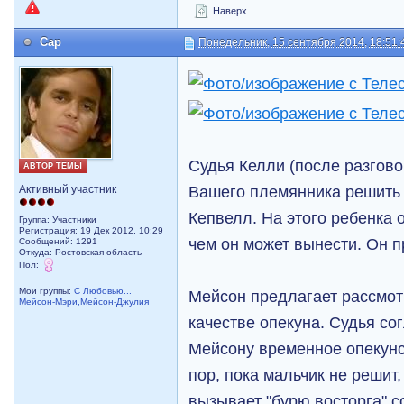
Наверх
Cap
Понедельник, 15 сентября 2014, 18:51:
Судья Келли (после разгово
АВТОР ТЕМЫ
Вашего племянника решить б
Активный участник
Кепвелл. На этого ребенка 
Группа: Участники
Регистрация: 19 Дек 2012, 10:29
чем он может вынести. Он п
Сообщений: 1291
Откуда: Ростовская область
Пол:
Мои группы:
С Любовью...
Мейсон предлагает рассмот
Мейсон-Мэри,Мейсон-Джулия
качестве опекуна. Судья со
Мейсону временное опекунс
пор, пока мальчик не решит,
вызывает "бурю восторга" 