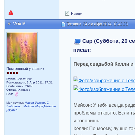
Наверх
Veta M
Пятница, 24 октября 2014, 10:40:03
Cap (Суббота, 20 се
писал:
Перед свадьбой Келли и
Постоянный участник
Группа: Участники
Регистрация: 9 Апр 2011, 17:31
Сообщений: 2609
Откуда: Харьков
Пол:
Мои группы:
Марси Уолкер
,
С
Мейсон: У тебя всегда ред
Любовью... Мейсон-Мэри,Мейсон-
Джулия
проблемы открыто. Если ты
и говоришь.
Келли: По-моему, лучше так