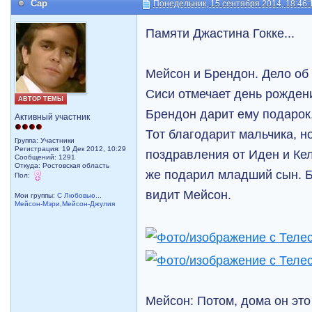
Cap
Понедельник, 15 сентября 2014, 18:46:
Памяти Джастина Гокке...
Мейсон и Брендон. Дело об 
Сиси отмечает день рождени
АВТОР ТЕМЫ
Брендон дарит ему подарок
Активный участник
Тот благодарит мальчика, н
Группа: Участники
Регистрация: 19 Дек 2012, 10:29
поздравления от Иден и Кел
Сообщений: 1291
Откуда: Ростовская область
же подарил младший сын. Б
Пол:
видит Мейсон.
Мои группы:
С Любовью...
Мейсон-Мэри,Мейсон-Джулия
Мейсон: Потом, дома он это 