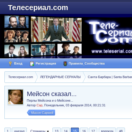
Телесериал.com
Вход
Регистрация
Правила_Сообщества
Телесериал.com
ЛЕГЕНДАРНЫЕ СЕРИАЛЫ
Санта-Барбара | Santa Barba
Мейсон сказал...
Перлы Мейсона и о Мейсоне...
Автор
Cap
,
Понедельник, 03 февраля 2014, 00:21:31
Mason Capwell
1
«назад
Страницы
13
14
15
16
17
вперед»
48