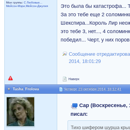
Мои группы:
С Любовью...
Это была бы катастрофа... 
Мейсон-Мэри,Мейсон-Джулия
За это тебе еще 2 соломинк
Шекспира...Король Лир неож
это тебе 3, нет..., 4 соломин
победил... Черт, у них поров
Сообщение отредактировал
2014, 18:01:29
Наверх
Tasha_Frolova
Четверг, 23 октября 2014, 18:12:41
Cap (Воскресенье, 1
писал:
Тихо шифером шурша крыша