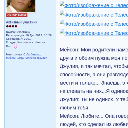
АВТОР ТЕМЫ
Активный участник
Группа: Участники
Регистрация: 19 Дек 2012, 10:29
Сообщений: 1291
Откуда: Ростовская область
Пол:
Мейсон: Мои родители наме
Мои группы:
С Любовью...
друга и обоим нужна моя п
Мейсон-Мэри,Мейсон-Джулия
Джулия, я так мечтал, чтоб
способности, а они разгляд
мести и только... Знаешь, э
наплевать на них...Я одинок,
Джулия: Ты не одинок. У те
любим тебя.
Мейсон: Любите... Она гово
людей, кто сделал из любв