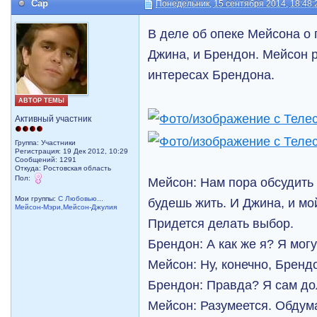
Cap
Понедельник, 15 сентября 2014, 18:48:
В деле об опеке Мейсона о
Джина, и Брендон. Мейсон 
интересах Брендона.
АВТОР ТЕМЫ
Активный участник
Группа: Участники
Регистрация: 19 Дек 2012, 10:29
Сообщений: 1291
Откуда: Ростовская область
Пол:
Мейсон: Нам пора обсудить 
Мои группы:
С Любовью...
будешь жить. И Джина, и мо
Мейсон-Мэри,Мейсон-Джулия
Придется делать выбор.
Брендон: А как же я? Я мог
Мейсон: Ну, конечно, Брендо
Брендон: Правда? Я сам д
Мейсон: Разумеется. Обдума