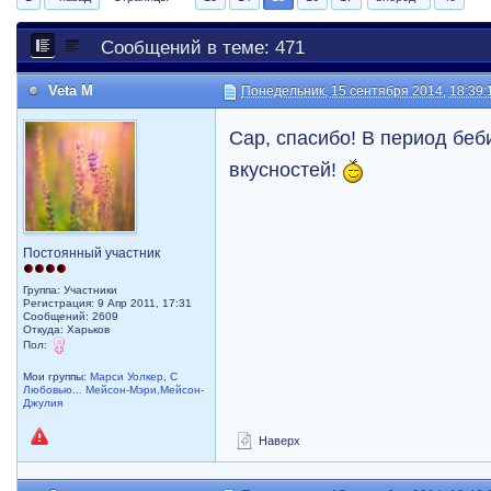
Сообщений в теме: 471
Veta M
Понедельник, 15 сентября 2014, 18:39:
Cap, спасибо! В период беб
вкусностей!
Постоянный участник
Группа: Участники
Регистрация: 9 Апр 2011, 17:31
Сообщений: 2609
Откуда: Харьков
Пол:
Мои группы:
Марси Уолкер
,
С
Любовью... Мейсон-Мэри,Мейсон-
Джулия
Наверх