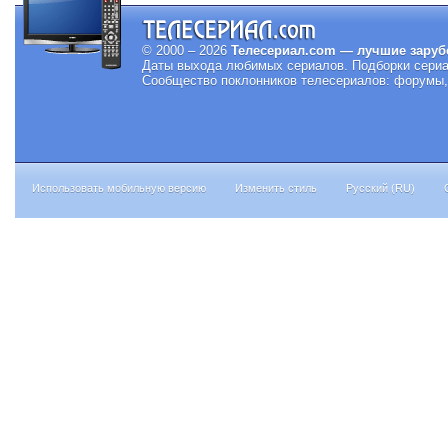
© 2000 – 2026
Телесериал.com — лучшие заруб
Даты выхода любимых сериалов.
Подборки сериа
Сообщество поклонников телесериалов: форумы, 
Использовать мобильную версию
Изменить стиль
Русский (RU)