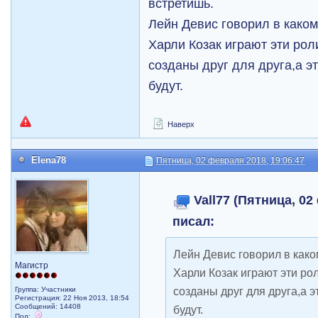
встретишь.
Лейн Девис говорил в каком
Харли Козак играют эти рол
созданы друг для друга,а эт
будут.
Наверх
Elena78
Пятница, 02 февраля 2018, 19:06:47
Vall77 (Пятница, 02
писал:
Лейн Девис говорил в каком
Магистр
Харли Козак играют эти ро
созданы друг для друга,а э
Группа: Участники
Регистрация: 22 Ноя 2013, 18:54
Сообщений: 14408
будут.
Пол: