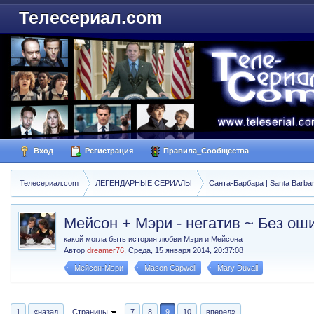
Телесериал.com
Вход
Регистрация
Правила_Сообщества
Телесериал.com
ЛЕГЕНДАРНЫЕ СЕРИАЛЫ
Санта-Барбара | Santa Barba
Мейсон + Мэри - негатив ~ Без оши
какой могла быть история любви Мэри и Мейсона
Автор
dreamer76
,
Среда, 15 января 2014, 20:37:08
Мейсон-Мэри
Mason Capwell
Mary Duvall
1
«назад
Страницы
7
8
9
10
вперед»