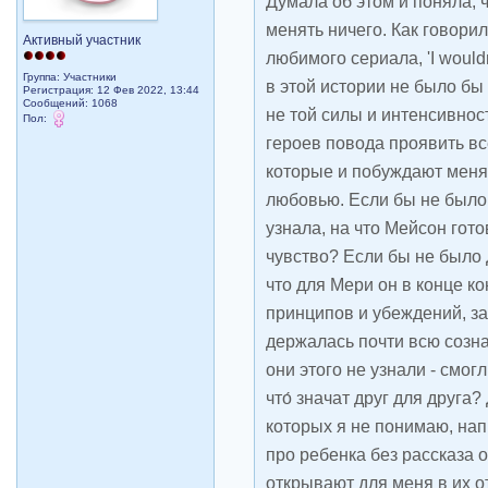
Думала об этом и поняла, 
менять ничего. Как говори
Активный участник
любимого сериала, 'I wouldn
Группа: Участники
в этой истории не было бы
Регистрация: 12 Фев 2022, 13:44
Сообщений: 1068
не той силы и интенсивност
Пол:
героев повода проявить вс
которые и побуждают меня
любовью. Если бы не было
узнала, на что Мейсон готов
чувство? Если бы не было
что для Мери он в конце к
принципов и убеждений, за
держалась почти всю созн
они этого не узнали - смог
что́ значат друг для друга?
которых я не понимаю, на
про ребенка без рассказа 
открывают для меня в их о