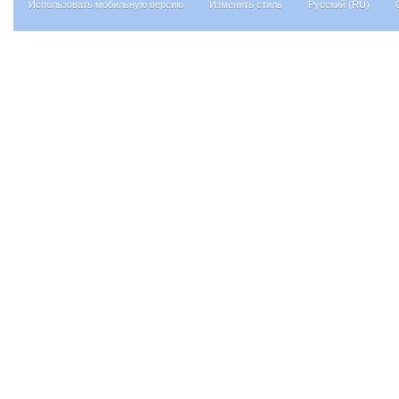
Использовать мобильную версию
Изменить стиль
Русский (RU)