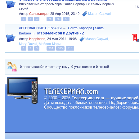
Впечатления от просмотра Санта Барбары с самых первых
16
серий
Автор
Сильвандир
,
28 Апр 2015, 23:49
Mason Capwell
1
2
3
...
75
76
77
ЛЕГЕНДАРНЫЕ СЕРИАЛЫ
→
Санта-Барбара | Santa
Мэри-Мейсон и другие - 2
Barbara
→
Автор
Happiness
,
24 мая 2014, 19:08
Mason Capwell
,
4
Mary Duvall
,
Мейсон-Мэри
1
2
3
...
314
315
316
0
посетителей читают эту тему:
0
участников и
0
гостей
© 2000 – 2026
Телесериал.com — лучшие заруб
Даты выхода любимых сериалов.
Подборки сериа
Сообщество поклонников телесериалов: форумы, 