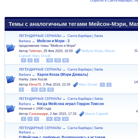
Обратно в Санта-Барбара | Sa
Темы с аналогичным тегами Мейсон-Мэри, Maso
ЛЕГЕНДАРНЫЕ СЕРИАЛЫ
→
Санта-Барбара | Santa
Мейсон и Мэри - 3
Barbara
→
продолжение темы "Мейсон и Мэри"
1
Автор
Teleman
,
28 Фев 2020, 16:59
Мейсон-Мэри
,
Mason
Capwell
,
Mary Duvall
1
2
3
...
78
79
80
ЛЕГЕНДАРНЫЕ СЕРИАЛЫ
→
Санта-Барбара | Santa
Харли Козак (Мэри Дюваль)
Barbara
→
Harley Jane Kozak
14
Автор
Elena78
,
3 Янв 2019, 22:29
Mary Duvall
1
2
3
...
79
80
81
ЛЕГЕНДАРНЫЕ СЕРИАЛЫ
→
Санта-Барбара | Santa
Когда Мейсона играл Гордон Томсон
Barbara
→
Начиная с 1990 года
4
Автор
Сильвандир
,
2 Авг 2015, 17:33
Mason Capwell
1
2
3
...
11
12
13
ЛЕГЕНДАРНЫЕ СЕРИАЛЫ
→
Санта-Барбара | Santa
Barbara
→
О Мейсоне с любовью. Возвращаясь к истокам.