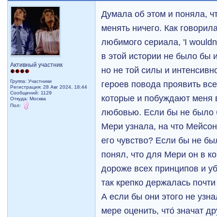
Думала об этом и поняла, ч
менять ничего. Как говорил
любимого сериала, 'I wouldn'
в этой истории не было бы 
Активный участник
но не той силы и интенсивно
Группа: Участники
героев повода проявить все
Регистрация: 28 Авг 2024, 18:44
Сообщений: 1129
которые и побуждают меня 
Откуда: Москва
Пол:
любовью. Если бы не было 
Мери узнала, на что Мейсон 
его чувство? Если бы не б
понял, что для Мери он в к
дороже всех принципов и у
так крепко держалась почт
А если бы они этого не узна
мере оценить, что́ значат д