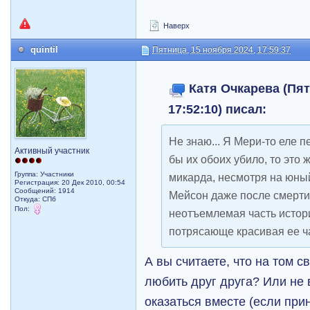
Наверх
quintil
Пятница, 15 ноября 2024, 17:59:37
Катя Очкарева (Пят
17:52:10) писал:
Не знаю... Я Мери-то еле п
Активный участник
бы их обоих убило, то это
Группа: Участники
микарда, несмотря на юный 
Регистрация: 20 Дек 2010, 00:54
Сообщений: 1914
Мейсон даже после смерти
Откуда: СПб
Пол:
неотъемлемая часть истор
потрясающе красивая ее ч
А вы считаете, что на том с
любить друг друга? Или не 
оказаться вместе (если прин