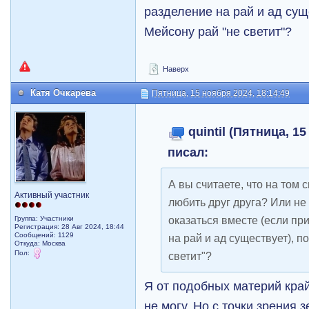
разделение на рай и ад сущ
Мейсону рай "не светит"?
Наверх
Катя Очкарева
Пятница, 15 ноября 2024, 18:14:49
quintil (Пятница, 15
писал:
А вы считаете, что на том 
Активный участник
любить друг друга? Или не 
оказаться вместе (если при
Группа: Участники
Регистрация: 28 Авг 2024, 18:44
Сообщений: 1129
на рай и ад существует), п
Откуда: Москва
Пол:
светит"?
Я от подобных материй край
не могу. Но с точки зрения