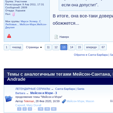
Группа: Участники
если она допустит".
Регистрация: 9 Апр 2011, 17:31
Сообщений: 2609
Откуда: Харьков
Пол:
В итоге, она все-таки дове
Мои группы:
Марси Уолкер
,
С
обожжется...
Любовью... Мейсон-Мэри,Мейсон-
Джулия
Наверх
1
«назад
Страницы
11
12
13
14
15
вперед»
67
Обратно в Санта-Барбара | Sa
Темы с аналогичным тегами Мейсон-Сантана, 
Andrade
ЛЕГЕНДАРНЫЕ СЕРИАЛЫ
→
Санта-Барбара | Santa
Мейсон и Мэри - 3
Barbara
→
продолжение темы "Мейсон и Мэри"
1
Автор
Teleman
,
28 Фев 2020, 16:59
Мейсон-Мэри
,
Mason
Capwell
,
Mary Duvall
1
2
3
...
78
79
80