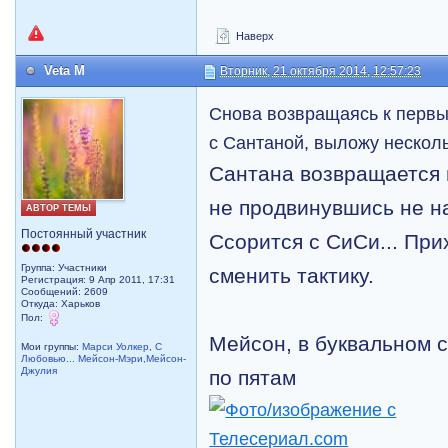
Наверх
Veta M
Вторник, 21 октября 2014, 12:57:23
Снова возвращаясь к перв
с Сантаной, выложу несколь
Сантана возвращается и
не продвинувшись не на
АВТОР ТЕМЫ
Постоянный участник
Ссорится с СиСи... Пр
Группа: Участники
сменить тактику.
Регистрация: 9 Апр 2011, 17:31
Сообщений: 2609
Откуда: Харьков
Пол:
Мейсон, в буквальном с
Мои группы:
Марси Уолкер
,
С
Любовью... Мейсон-Мэри,Мейсон-
Джулия
по пятам