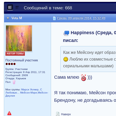
Сообщений в теме: 668
Veta M
Среда, 09 апреля 2014, 15:32:49
Happiness (Среда, 0
писал:
Как же Мейсону идет образ 
АВТОР ТЕМЫ
Люблю их совместные с
Постоянный участник
сериальными малышами)
Группа: Участники
Регистрация: 9 Апр 2011, 17:31
Сообщений: 2609
Сама млею
)))
Откуда: Харьков
Пол:
Мои группы:
Марси Уолкер
,
С
Я так понимаю, Мейсон про
Любовью... Мейсон-Мэри,Мейсон-
Джулия
Брендону, не догадываясь о
Наверх