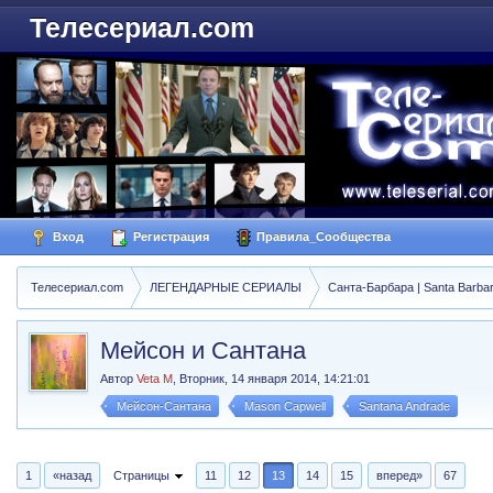
Телесериал.com
Вход
Регистрация
Правила_Сообщества
Телесериал.com
ЛЕГЕНДАРНЫЕ СЕРИАЛЫ
Санта-Барбара | Santa Barba
Мейсон и Сантана
Автор
Veta M
,
Вторник, 14 января 2014, 14:21:01
Мейсон-Сантана
Mason Capwell
Santana Andrade
1
«назад
Страницы
11
12
13
14
15
вперед»
67