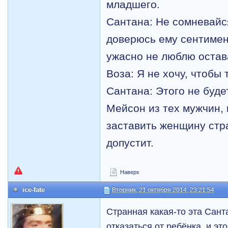
младшего.
Сантана: Не сомневайся
доверюсь ему сентимент
ужасно не люблю остав
Воза: Я не хочу, чтобы 
Сантана: Этого не будет
Мейсон из тех мужчин, 
заставить женщину стр
допустит.
Наверх
ice-fate
Вторник, 21 октября 2014, 23:21:54
Странная какая-то эта Сант
отказаться от ребёнка, и это