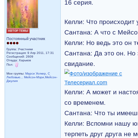
16 серия.
Келли: Что происходит 
Сантана: А что с Мейс
АВТОР ТЕМЫ
Постоянный участник
Келли: Но ведь это он 
Группа: Участники
Сантана: Да это он. Но
Регистрация: 9 Апр 2011, 17:31
Сообщений: 2609
Откуда: Харьков
свидание.
Пол:
Мои группы:
Марси Уолкер
,
С
Любовью... Мейсон-Мэри,Мейсон-
Джулия
Келли: А может и наст
со временем.
Сантана: Что ты имееш
Келли: Вспомни нашу ю
терпеть друг друга не м