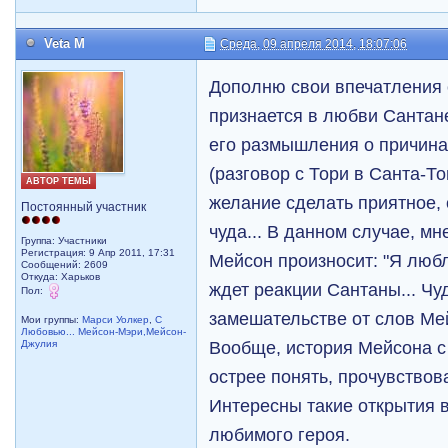
Veta M
Среда, 09 апреля 2014, 18:07:06
Дополню свои впечатления 
признается в любви Сантан
его размышления о причина
(разговор с Тори в Санта-То
АВТОР ТЕМЫ
желание сделать приятное,
Постоянный участник
чуда... В данном случае, м
Группа: Участники
Регистрация: 9 Апр 2011, 17:31
Мейсон произносит: "Я любл
Сообщений: 2609
Откуда: Харьков
ждет реакции Сантаны... Чу
Пол:
замешательстве от слов Мей
Мои группы:
Марси Уолкер
,
С
Любовью... Мейсон-Мэри,Мейсон-
Вообще, история Мейсона с
Джулия
острее понять, прочувствов
Интересны такие открытия 
любимого героя.