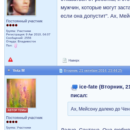
мужчин, которые могут заст
если она допустит". Ах, Мей
Постоянный участник
Группа: Участники
Регистрация: 9 Авг 2010, 04:07
Сообщений: 2556
Откуда: Владивосток
Пол:
Наверх
Veta M
Вторник, 21 октября 2014, 23:44:25
ice-fate (Вторник, 2
писал:
Ах, Мейсону далеко до Ченн
АВТОР ТЕМЫ
Постоянный участник
Группа: Участники
Ладно, Сантана. Она любил