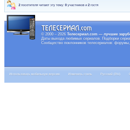
2
посетителя читают эту тему:
0
участников и
2
гостя
© 2000 – 2026
Телесериал.com — лучшие заруб
Даты выхода любимых сериалов.
Подборки сериа
Сообщество поклонников телесериалов: форумы, 
Использовать мобильную версию
Изменить стиль
Русский (RU)