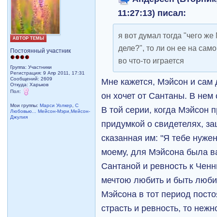
11:27:13) писал:
я вот думал тогда "чего же
АВТОР ТЕМЫ
деле?", то ли он ее на само
Постоянный участник
во что-то играется
Группа: Участники
Регистрация: 9 Апр 2011, 17:31
Сообщений: 2609
Мне кажется, Мэйсон и сам 
Откуда: Харьков
Пол:
он хочет от Сантаны. В нем 
Мои группы:
Марси Уолкер
,
С
В той серии, когда Мэйсон 
Любовью... Мейсон-Мэри,Мейсон-
Джулия
придумкой о свидетелях, з
сказанная им: "Я тебе нужен
моему, для Мэйсона была в
Сантаной и ревность к Ченн
мечтою любить и быть люби
Мэйсона в тот период посто
страсть и ревность, то нежно