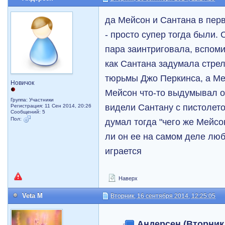
да Мейсон и Сантана в перв
- просто супер тогда были.
пара заинтриговала, вспо
как Сантана задумала стрел
тюрьмы Джо Перкинса, а Ме
Новичок
Мейсон что-то выдумывал о
Группа: Участники
видели Сантану с пистолет
Регистрация: 11 Сен 2014, 20:26
Сообщений: 5
Пол:
думал тогда "чего же Мейсо
ли он ее на самом деле люби
играется
Наверх
Veta M
Вторник, 16 сентября 2014, 12:25:05
Андерсен (Вторник,