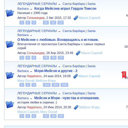
ЛЕГЕНДАРНЫЕ СЕРИАЛЫ
→
Санта-Барбара | Santa
Когда Мейсона играл Гордон Томсон
Barbara
→
Начиная с 1990 года
4
Автор
Сильвандир
,
2 Авг 2015, 17:33
Mason Capwell
1
2
3
...
11
12
13
ЛЕГЕНДАРНЫЕ СЕРИАЛЫ
→
Санта-Барбара | Santa
Barbara
→
О Мейсоне с любовью. Возвращаясь к истокам.
Впечатления от просмотра Санта Барбары с самых первых
16
серий
Автор
Сильвандир
,
28 Апр 2015, 23:49
Mason Capwell
1
2
3
...
75
76
77
ЛЕГЕНДАРНЫЕ СЕРИАЛЫ
→
Санта-Барбара | Santa
Мэри-Мейсон и другие - 2
Barbara
→
Автор
Happiness
,
24 мая 2014, 19:08
Mason Capwell
,
45
Mary Duvall
,
Мейсон-Мэри
1
2
3
...
314
315
316
ЛЕГЕНДАРНЫЕ СЕРИАЛЫ
→
Санта-Барбара | Santa
Мейсон и Мэри - чувства и отношения.
Barbara
→
история любви в скринах :)
7
Автор
Happiness
,
24 Июн 2014, 20:30
Мейсон-Мэри
,
Mason Capwell
,
Mary Duvall
1
2
3
...
17
18
19