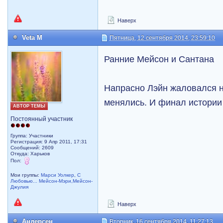
Наверх
Veta M
Пятница, 12 сентября 2014, 23:59:10
Ранние Мейсон и Сантана
Напрасно Лэйн жаловался н
менялись. И финал истории
АВТОР ТЕМЫ
Постоянный участник
Группа: Участники
Регистрация: 9 Апр 2011, 17:31
Сообщений: 2609
Откуда: Харьков
Пол:
Мои группы:
Марси Уолкер
,
С
Любовью... Мейсон-Мэри,Мейсон-
Джулия
Наверх
Андерсен
Вторник, 16 сентября 2014, 11:27:13