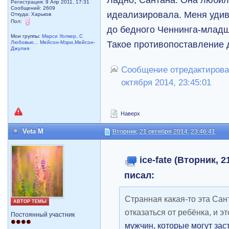
Регистрация: 9 Апр 2011, 17:31
Сообщений: 2609
идеализировала. Меня удив
Откуда: Харьков
Пол:
до бедного Ченнинга-младше
Мои группы:
Марси Уолкер
,
С
Такое противопоставление 
Любовью... Мейсон-Мэри,Мейсон-
Джулия
Сообщение отредактировал
октября 2014, 23:45:01
Наверх
Veta M
Вторник, 21 октября 2014, 23:46:41
ice-fate (Вторник, 2
писал:
Странная какая-то эта Сан
АВТОР ТЕМЫ
отказаться от ребёнка, и это
Постоянный участник
мужчин, которые могут зас