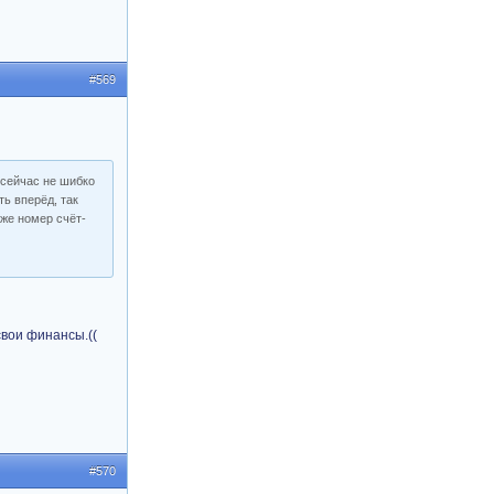
#569
 сейчас не шибко
ь вперёд, так
 же номер счёт-
свои финансы.((
#570