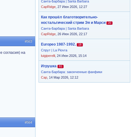
Санта-Барбара | Santa Barbara
CapRidge
, 27 Июн 2026, 12:27
Как прошёл благотворительно-
ностальгический стрим Эя и Марси
20
Санта-Барбара | Santa Barbara
CapRidge
, 26 Июн 2026, 22:17
#563
Europeo 1987-1992.
16
Спрут | La Piovra
ее согласия) на
luigiperelli
, 24 Июн 2026, 15:14
Игрушка
61
Санта-Барбара: законченные фанфики
Cap
, 14 Мар 2026, 12:12
#564