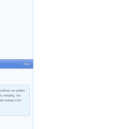
#568
 сейчас не шибко
ь вперёд, так
 же номер счёт-