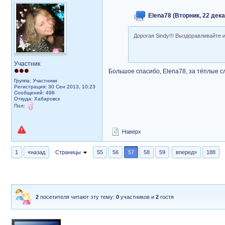
Elena78 (Вторник, 22 дека
Дорогая Sindy!!! Выздоравливайте 
Участник
Большое спасибо, Elena78, за тёплые с
Группа: Участники
Регистрация: 30 Сен 2013, 10:23
Сообщений: 498
Откуда: Хабаровск
Пол:
Наверх
1
«назад
Страницы
55
56
57
58
59
вперед»
188
2
посетителя читают эту тему:
0
участников и
2
гостя