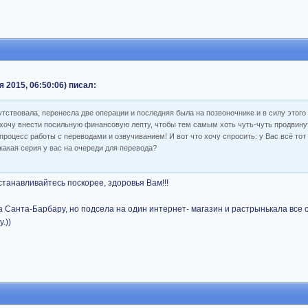
я 2015, 06:50:06) писал:
утствовала, перенесла две операции и последняя была на позвоночнике и в силу этого
 хочу внести посильную финансовую лепту, чтобы тем самым хоть чуть-чуть продвинут
процесс работы с переводами и озвучиванием! И вот что хочу спросить: у Вас всё тот
какая серия у вас на очереди для перевода?
станавливайтесь поскорее, здоровья Вам!!!
 Санта-Барбару, но подсела на один интернет- магазин и растрынькала все 
.))