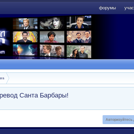
форумы
учас
форумы
учас
ara
еревод Санта Барбары!
Авторизуйтесь 