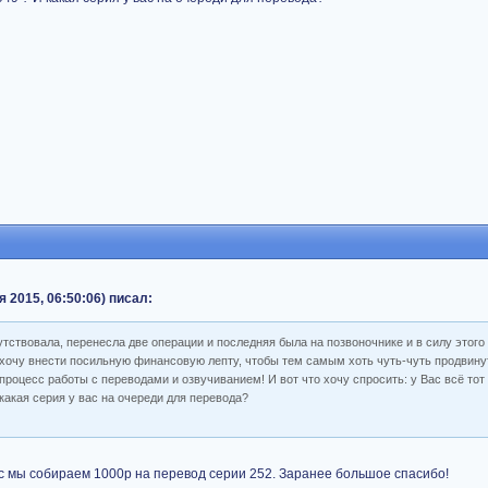
я 2015, 06:50:06) писал:
утствовала, перенесла две операции и последняя была на позвоночнике и в силу этого
 хочу внести посильную финансовую лепту, чтобы тем самым хоть чуть-чуть продвинут
процесс работы с переводами и озвучиванием! И вот что хочу спросить: у Вас всё тот
какая серия у вас на очереди для перевода?
час мы собираем 1000р на перевод серии 252. Заранее большое спасибо!