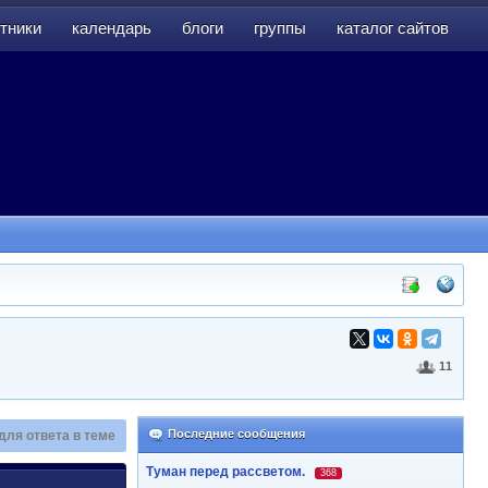
тники
календарь
блоги
группы
каталог сайтов
тники
календарь
блоги
группы
каталог сайтов
11
Последние сообщения
для ответа в теме
Туман перед рассветом.
368