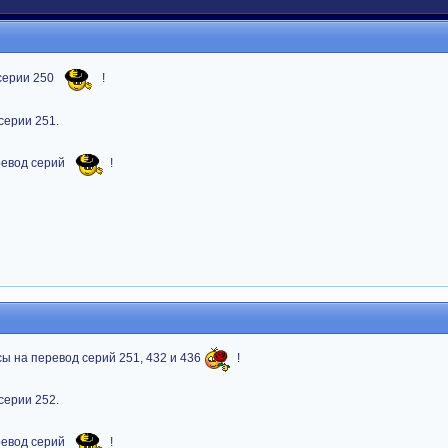
 серии 250
!
серии 251.
ревод серий
!
сы на перевод серий 251, 432 и 436
!
серии 252.
ревод серий
!