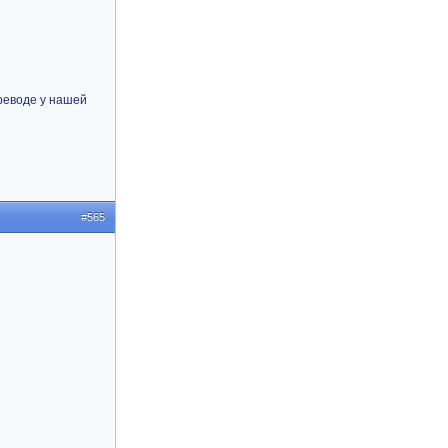
реводе у нашей
#565