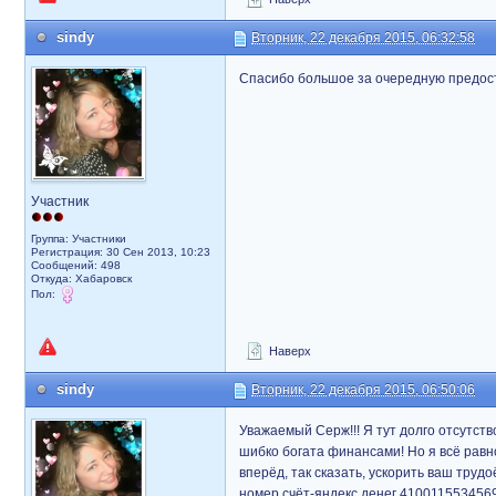
sindy
Вторник, 22 декабря 2015, 06:32:58
Спасибо большое за очередную предоста
Участник
Группа: Участники
Регистрация: 30 Сен 2013, 10:23
Сообщений: 498
Откуда: Хабаровск
Пол:
Наверх
sindy
Вторник, 22 декабря 2015, 06:50:06
Уважаемый Серж!!! Я тут долго отсутств
шибко богата финансами! Но я всё равн
вперёд, так сказать, ускорить ваш труд
номер счёт-яндекс денег 4100115534569