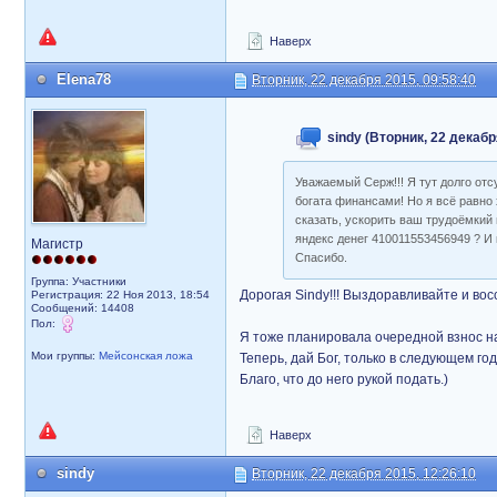
Наверх
Elena78
Вторник, 22 декабря 2015, 09:58:40
sindy (Вторник, 22 декабр
Уважаемый Серж!!! Я тут долго отс
богата финансами! Но я всё равно
сказать, ускорить ваш трудоёмкий 
яндекс денег 410011553456949 ? И 
Магистр
Спасибо.
Группа: Участники
Дорогая Sindy!!! Выздоравливайте и вос
Регистрация: 22 Ноя 2013, 18:54
Сообщений: 14408
Пол:
Я тоже планировала очередной взнос на
Мои группы:
Мейсонская ложа
Теперь, дай Бог, только в следующем году
Благо, что до него рукой подать.)
Наверх
sindy
Вторник, 22 декабря 2015, 12:26:10