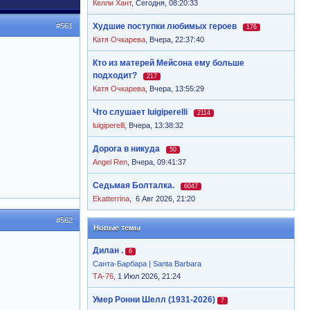
Келли Хант
,
Сегодня, 08:20:33
#561
Худшие поступки любимых героев
176
Катя Очкарева
,
Вчера, 22:37:40
Кто из матерей Мейсона ему больше
подходит?
217
Катя Очкарева
,
Вчера, 13:55:29
Что слушает luigiperelli
2114
luigiperelli
,
Вчера, 13:38:32
Дорога в никуда
50
Angel Ren
,
Вчера, 09:41:37
Седьмая Болталка.
6047
Ekatterrina
,
6 Авг 2026, 21:20
#562
Новые темы
Дилан .
6
Санта-Барбара | Santa Barbara
ТА-76
, 1 Июл 2026, 21:24
Умер Ронни Шелл (1931-2026)
7