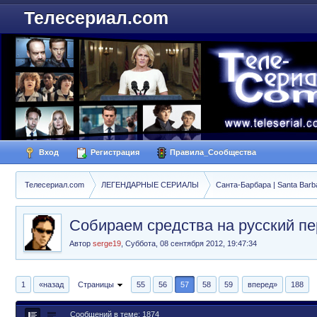
Телесериал.com
Вход
Регистрация
Правила_Сообщества
Телесериал.com
ЛЕГЕНДАРНЫЕ СЕРИАЛЫ
Санта-Барбара | Santa Barb
Собираем средства на русский п
Автор
serge19
,
Суббота, 08 сентября 2012, 19:47:34
1
«назад
Страницы
55
56
57
58
59
вперед»
188
Сообщений в теме: 1874