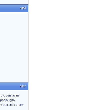
#566
#567
того сейчас не
продвинуть
у Вас всё тот же