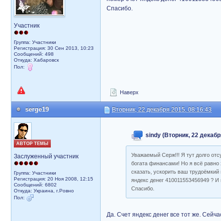
Спасибо.
Участник
Группа: Участники
Регистрация: 30 Сен 2013, 10:23
Сообщений: 498
Откуда: Хабаровск
Пол:
Наверх
serge19
Вторник, 22 декабря 2015, 08:16:43
sindy (Вторник, 22 декабр
АВТОР ТЕМЫ
Уважаемый Серж!!! Я тут долго отс
Заслуженный участник
богата финансами! Но я всё равно
сказать, ускорить ваш трудоёмкий 
Группа: Участники
Регистрация: 20 Ноя 2008, 12:15
яндекс денег 410011553456949 ? И 
Сообщений: 6802
Спасибо.
Откуда: Украина, г.Ровно
Пол:
Да. Счет яндекс денег все тот же. Сей