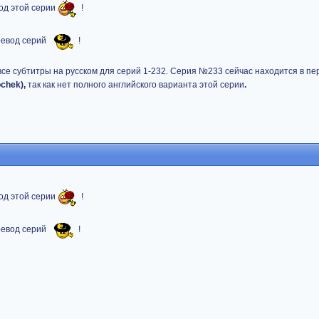
од этой серии
!
ревод серий
!
се субтитры на русском для серий 1-232. Серия №233 сейчас находится в пе
ochek),
так как нет полного английского варианта этой серии
.
од этой серии
!
ревод серий
!