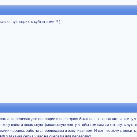
вленную серию с субтитрами!!!! )
овала, перенесла две операции и последняя была на позвоночнике и в силу э
о хочу внести посильную финансовую лепту, чтобы тем самым хоть чуть-чуть 
оёмкий процесс работы с переводами и озвучиванием! И вот что хочу спросить: 
49 ? И какая серия у вас на очереди для перевода?