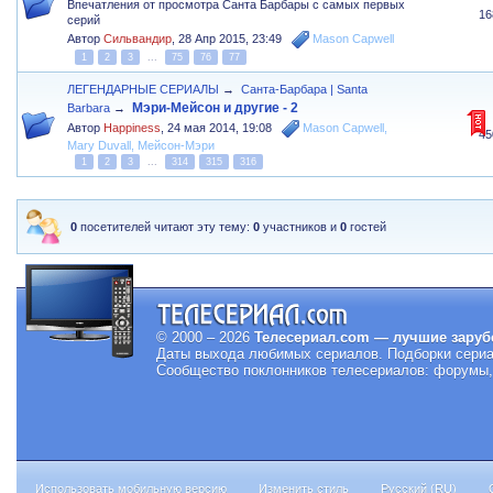
Впечатления от просмотра Санта Барбары с самых первых
16
серий
Автор
Сильвандир
,
28 Апр 2015, 23:49
Mason Capwell
1
2
3
...
75
76
77
ЛЕГЕНДАРНЫЕ СЕРИАЛЫ
→
Санта-Барбара | Santa
Мэри-Мейсон и другие - 2
Barbara
→
Автор
Happiness
,
24 мая 2014, 19:08
Mason Capwell
,
45
Mary Duvall
,
Мейсон-Мэри
1
2
3
...
314
315
316
0
посетителей читают эту тему:
0
участников и
0
гостей
© 2000 – 2026
Телесериал.com — лучшие заруб
Даты выхода любимых сериалов.
Подборки сериа
Сообщество поклонников телесериалов: форумы, 
Использовать мобильную версию
Изменить стиль
Русский (RU)