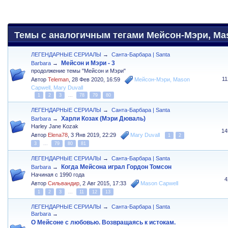
Темы с аналогичным тегами Мейсон-Мэри, Maso
ЛЕГЕНДАРНЫЕ СЕРИАЛЫ
→
Санта-Барбара | Santa
Мейсон и Мэри - 3
Barbara
→
продолжение темы "Мейсон и Мэри"
1
Автор
Teleman
,
28 Фев 2020, 16:59
Мейсон-Мэри
,
Mason
Capwell
,
Mary Duvall
1
2
3
...
78
79
80
ЛЕГЕНДАРНЫЕ СЕРИАЛЫ
→
Санта-Барбара | Santa
Харли Козак (Мэри Дюваль)
Barbara
→
Harley Jane Kozak
14
Автор
Elena78
,
3 Янв 2019, 22:29
Mary Duvall
1
2
3
...
79
80
81
ЛЕГЕНДАРНЫЕ СЕРИАЛЫ
→
Санта-Барбара | Santa
Когда Мейсона играл Гордон Томсон
Barbara
→
Начиная с 1990 года
4
Автор
Сильвандир
,
2 Авг 2015, 17:33
Mason Capwell
1
2
3
...
11
12
13
ЛЕГЕНДАРНЫЕ СЕРИАЛЫ
→
Санта-Барбара | Santa
Barbara
→
О Мейсоне с любовью. Возвращаясь к истокам.