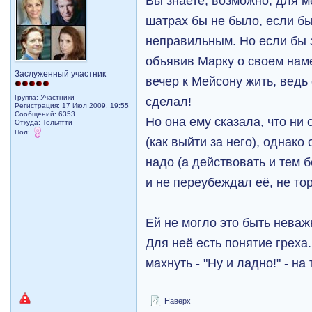
Вы знаете, возможно, для м
шатрах бы не было, если б
неправильным. Но если бы э
объявив Марку о своем нам
Заслуженный участник
вечер к Мейсону жить, вед
Группа: Участники
сделал!
Регистрация: 17 Июл 2009, 19:55
Сообщений: 6353
Но она ему сказала, что ни 
Откуда: Тольятти
Пол:
(как выйти за него), однако
надо (а действовать и тем 
и не переубеждал её, не то
Ей не могло это быть неваж
Для неё есть понятие греха.
махнуть - "Ну и ладно!" - на
Наверх