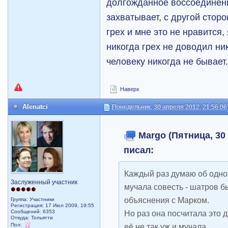
долгожданное воссоединени
захватывает, с другой сторо
грех и мне это не нравится,
никогда грех не доводил ни
человеку никогда не бывает
Наверх
Alenatci
Понедельник, 30 апреля 2012, 21:56:06
Margo (Пятница, 30 
писал:
Каждый раз думаю об одном
Заслуженный участник
мучала совесть - шатров б
объяснения с Марком.
Группа: Участники
Регистрация: 17 Июл 2009, 19:55
Сообщений: 6353
Но раз она посчитала это 
Откуда: Тольятти
Пол:
её не так уж и мучала.