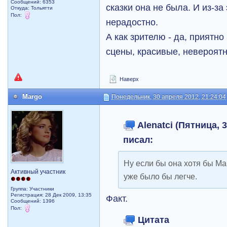
Сообщений: 6353
сказки она не была. И из-за
Откуда: Тольятти
Пол:
нерадостно.
А как зрителю - да, приятн
сцены, красивые, невероятн
Наверх
Margo
Понедельник, 30 апреля 2012, 21:24:04
Alenatci (Пятница, 3
писал:
Ну если бы она хотя бы Ма
Активный участник
уже было бы легче.
Группа: Участники
Регистрация: 28 Дек 2009, 13:35
Факт.
Сообщений: 1396
Пол:
Цитата