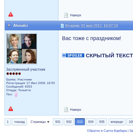
Наверх
Alenatci
Вторник, 01 мая 2012, 16:07:24
Вас тоже с праздником!
СКРЫТЫЙ ТЕКС
Заслуженный участник
Группа: Участники
Регистрация: 17 Июл 2009, 19:55
Сообщений: 6353
Откуда: Тольятти
Пол:
Наверх
1
«назад
Страницы
931
932
933
934
935
вперед»
10
Обратно в Санта-Барбара | Sa