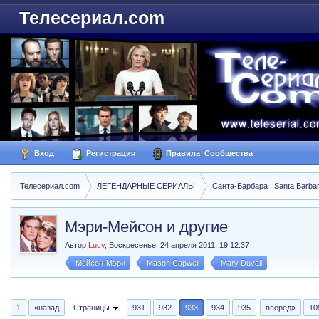
Телесериал.com
Вход
Регистрация
Правила_Сообщества
Телесериал.com
ЛЕГЕНДАРНЫЕ СЕРИАЛЫ
Санта-Барбара | Santa Barba
Мэри-Мейсон и другие
Автор
Lucy
,
Воскресенье, 24 апреля 2011, 19:12:37
Мейсон-Мэри
Mason Capwell
Mary Duvall
1
«назад
Страницы
931
932
933
934
935
вперед»
10