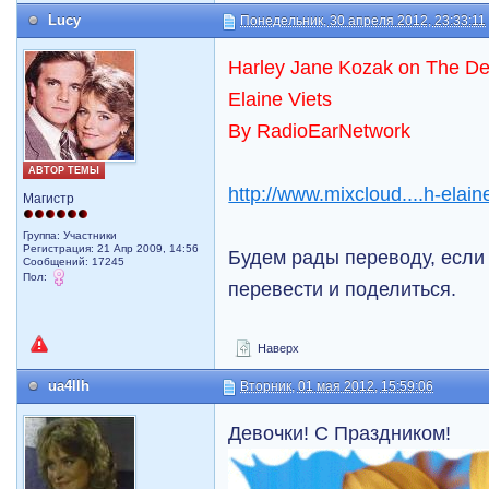
Lucy
Понедельник, 30 апреля 2012, 23:33:11
Harley Jane Kozak on The D
Elaine Viets
By RadioEarNetwork
АВТОР ТЕМЫ
http://www.mixcloud....h-elaine
Магистр
Группа: Участники
Регистрация: 21 Апр 2009, 14:56
Будем рады переводу, если 
Сообщений: 17245
Пол:
перевести и поделиться.
Наверх
ua4llh
Вторник, 01 мая 2012, 15:59:06
Девочки! С Праздником!