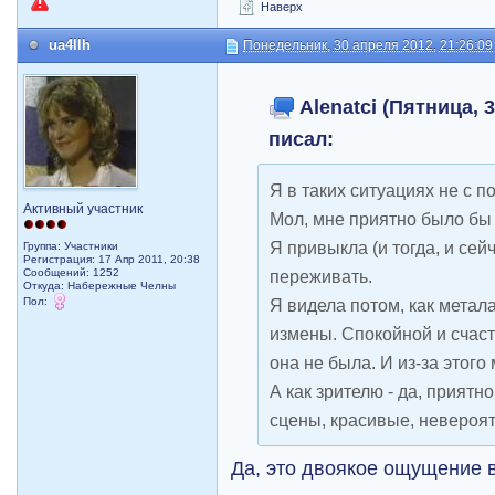
Наверх
ua4llh
Понедельник, 30 апреля 2012, 21:26:09
Alenatci (Пятница, 3
писал:
Я в таких ситуациях не с 
Активный участник
Мол, мне приятно было бы 
Я привыкла (и тогда, и сей
Группа: Участники
Регистрация: 17 Апр 2011, 20:38
Сообщений: 1252
переживать.
Откуда: Набережные Челны
Пол:
Я видела потом, как метал
измены. Спокойной и счас
она не была. И из-за этого
А как зрителю - да, прият
сцены, красивые, невероят
Да, это двоякое ощущение в