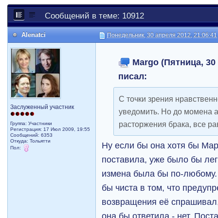
Сообщений в теме: 10912
Alenatci
Понедельник, 30 апреля 2012, 21:06:41
Margo (Пятница, 30 
писал:
С точки зрения нравственн
Заслуженный участник
уведомить. Но до момена 
расторжения брака, все ра
Группа: Участники
Регистрация: 17 Июл 2009, 19:55
Сообщений: 6353
Откуда: Тольятти
Ну если бы она хотя бы Мар
Пол:
поставила, уже было бы легч
измена была бы по-любому.
бы чиста в том, что предуп
возвращения её спрашивал,
она бы ответила - нет. Пост