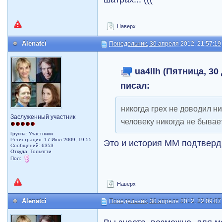
Наверх
Alenatci
Понедельник, 30 апреля 2012, 21:57:19
ua4llh (Пятница, 30 
писал:
никогда грех не доводил ни
Заслуженный участник
человеку никогда не бывае
Группа: Участники
Регистрация: 17 Июл 2009, 19:55
Это и история ММ подтверд
Сообщений: 6353
Откуда: Тольятти
Пол:
Наверх
Alenatci
Понедельник, 30 апреля 2012, 22:09:07