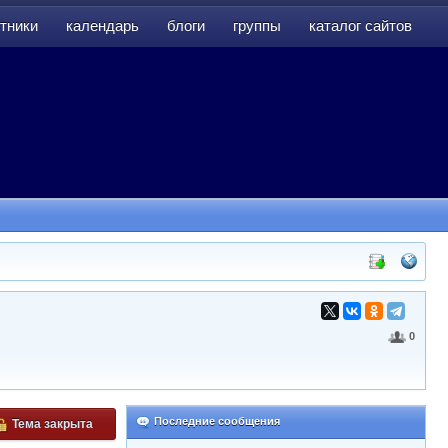
тники
календарь
блоги
группы
каталог сайтов
тники
календарь
блоги
группы
каталог сайтов
0
Последние сообщения
Тема закрыта