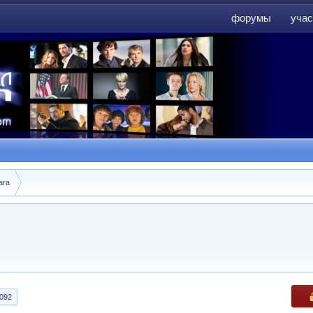
форумы
учас
форумы
учас
ara
092