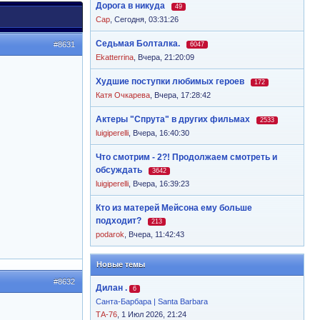
Дорога в никуда
49
Cap
,
Сегодня, 03:31:26
Седьмая Болталка.
#8631
6047
Ekatterrina
,
Вчера, 21:20:09
Худшие поступки любимых героев
172
Катя Очкарева
,
Вчера, 17:28:42
Актеры "Спрута" в других фильмах
2533
luigiperelli
,
Вчера, 16:40:30
Что смотрим - 2?! Продолжаем смотреть и
обсуждать
3642
luigiperelli
,
Вчера, 16:39:23
Кто из матерей Мейсона ему больше
подходит?
213
podarok
,
Вчера, 11:42:43
Новые темы
#8632
Дилан .
6
Санта-Барбара | Santa Barbara
ТА-76
, 1 Июл 2026, 21:24