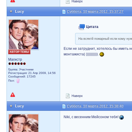
Наверх
Lucy
Суббота, 10 марта 2012, 15:37:27
Цитата
На всяктй пожарный если кому нуж
Если не затруднит, хотелось бы иметь 
АВТОР ТЕМЫ
монтажиста) )))))))))).
Магистр
Группа: Участники
Регистрация: 21 Апр 2009, 14:56
Сообщений: 17245
Пол:
Наверх
Lucy
Суббота, 10 марта 2012, 15:38:40
Niki, с весенним Мейсоном тебя!