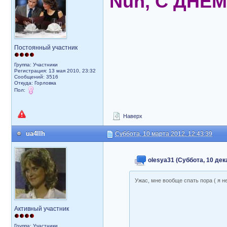
Nun, С ДНЁ
Постоянный участник
Группа: Участники
Регистрация: 13 мая 2010, 23:32
Сообщений: 3516
Откуда: Горловка
Пол:
Наверх
ua4llh
Суббота, 10 марта 2012, 12:43:39
olesya31 (Суббота, 10 дека
Ужас, мне вообще спать пора ( я н
Активный участник
Группа: Участники