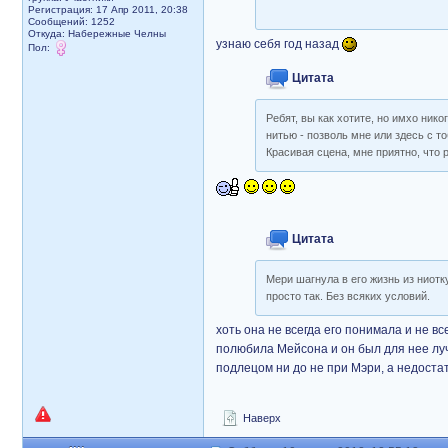
Регистрация: 17 Апр 2011, 20:38
Сообщений: 1252
Откуда: Набережные Челны
узнаю себя год назад
Пол:
Цитата
Ребят, вы как хотите, но имхо нико
нитью - позволь мне или здесь с т
Красивая сцена, мне приятно, что 
Цитата
Мери шагнула в его жизнь из ниотк
просто так. Без всяких условий.
хоть она не всегда его понимала и не вс
полюбила Мейсона и он был для нее лу
подлецом ни до не при Мэри, а недостатки
Наверх