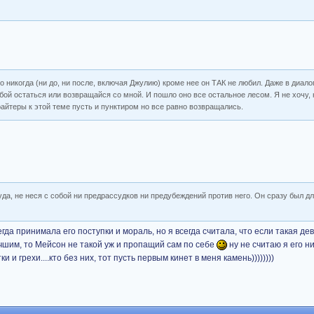
го никогда (ни до, ни после, включая Джулию) кроме нее он ТАК не любил. Даже в диало
обой остаться или возвращайся со мной. И пошло оно все остальное лесом. Я не хочу, 
райтеры к этой теме пусть и пунктиром но все равно возвращались.
уда, не неся с собой ни предрассудков ни предубеждений против него. Он сразу был д
егда принимала его поступки и мораль, но я всегда считала, что если такая дев
чшим, то Мейсон не такой уж и пропащий сам по себе
ну не считаю я его н
 и грехи....кто без них, тот пусть первым кинет в меня камень))))))))