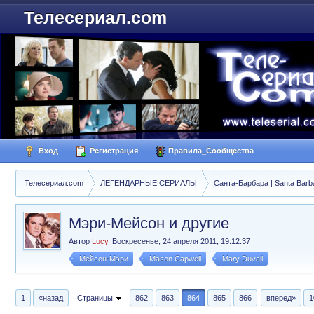
Телесериал.com
Вход
Регистрация
Правила_Сообщества
Телесериал.com
ЛЕГЕНДАРНЫЕ СЕРИАЛЫ
Санта-Барбара | Santa Barb
Мэри-Мейсон и другие
Автор
Lucy
,
Воскресенье, 24 апреля 2011, 19:12:37
Мейсон-Мэри
Mason Capwell
Mary Duvall
1
«назад
Страницы
862
863
864
865
866
вперед»
1