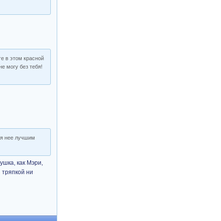
ге в этом красной
не могу без тебя!
ля нее лучшим
ушка, как Мэри,
и тряпкой ни