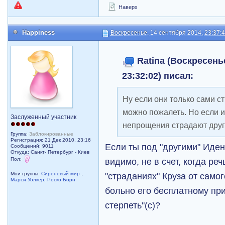
Наверх
Happiness
Воскресенье, 14 сентября 2014, 23:37:
Ratina (Воскресень
23:32:02) писал:
Ну если они только сами ст
можно пожалеть. Но если и
Заслуженный участник
непрощения страдают други
Группа:
Заблокированные
Регистрация: 21 Дек 2010, 23:16
Если ты под "другими" Иден
Сообщений: 9011
Откуда: Санкт- Петербург - Киев
Пол:
видимо, не в счет, когда ре
"страданиях" Круза от само
Мои группы:
Сиреневый мир
,
Марси Уолкер
,
Роско Борн
больно его бесплатному при
стерпеть"(с)?