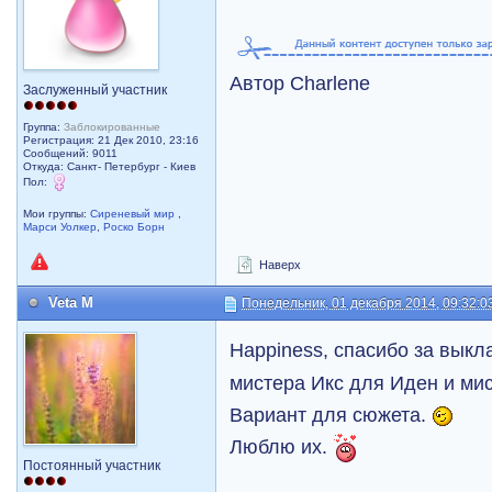
Автор Charlene
Заслуженный участник
Группа:
Заблокированные
Регистрация: 21 Дек 2010, 23:16
Сообщений: 9011
Откуда: Санкт- Петербург - Киев
Пол:
Мои группы:
Сиреневый мир
,
Марси Уолкер
,
Роско Борн
Наверх
Veta M
Понедельник, 01 декабря 2014, 09:32:0
Happiness, спасибо за выкл
мистера Икс для Иден и мис
Вариант для сюжета.
Люблю их.
Постоянный участник