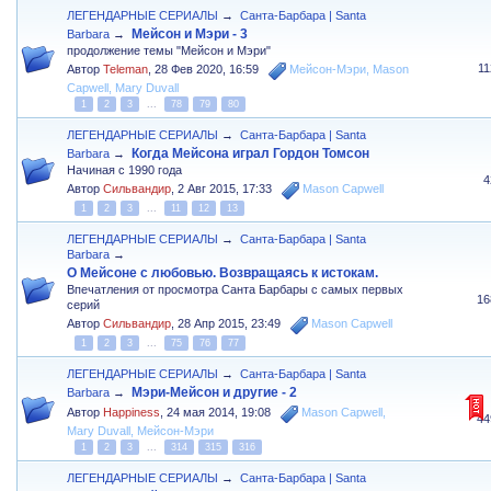
ЛЕГЕНДАРНЫЕ СЕРИАЛЫ
→
Санта-Барбара | Santa
Мейсон и Мэри - 3
Barbara
→
продолжение темы "Мейсон и Мэри"
1
Автор
Teleman
,
28 Фев 2020, 16:59
Мейсон-Мэри
,
Mason
Capwell
,
Mary Duvall
1
2
3
...
78
79
80
ЛЕГЕНДАРНЫЕ СЕРИАЛЫ
→
Санта-Барбара | Santa
Когда Мейсона играл Гордон Томсон
Barbara
→
Начиная с 1990 года
4
Автор
Сильвандир
,
2 Авг 2015, 17:33
Mason Capwell
1
2
3
...
11
12
13
ЛЕГЕНДАРНЫЕ СЕРИАЛЫ
→
Санта-Барбара | Santa
Barbara
→
О Мейсоне с любовью. Возвращаясь к истокам.
Впечатления от просмотра Санта Барбары с самых первых
16
серий
Автор
Сильвандир
,
28 Апр 2015, 23:49
Mason Capwell
1
2
3
...
75
76
77
ЛЕГЕНДАРНЫЕ СЕРИАЛЫ
→
Санта-Барбара | Santa
Мэри-Мейсон и другие - 2
Barbara
→
Автор
Happiness
,
24 мая 2014, 19:08
Mason Capwell
,
44
Mary Duvall
,
Мейсон-Мэри
1
2
3
...
314
315
316
ЛЕГЕНДАРНЫЕ СЕРИАЛЫ
→
Санта-Барбара | Santa