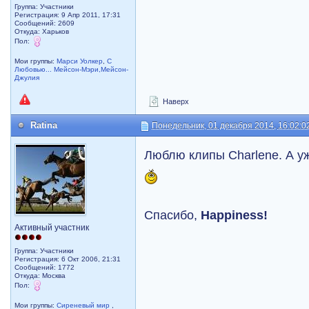
Группа: Участники
Регистрация: 9 Апр 2011, 17:31
Сообщений: 2609
Откуда: Харьков
Пол:
Мои группы:
Марси Уолкер
,
С
Любовью... Мейсон-Мэри,Мейсон-
Джулия
Наверх
Ratina
Понедельник, 01 декабря 2014, 16:02:0
Люблю клипы Charlene. А уж
Спасибо,
Happiness!
Активный участник
Группа: Участники
Регистрация: 6 Окт 2006, 21:31
Сообщений: 1772
Откуда: Москва
Пол:
Мои группы:
Сиреневый мир
,