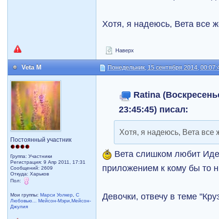
Хотя, я надеюсь, Вета все ж
Наверх
Veta M
Понедельник, 15 сентября 2014, 00:07:
Ratina (Воскресень
23:45:45) писал:
Хотя, я надеюсь, Вета все 
Постоянный участник
Вета слишком любит Иден
Группа: Участники
Регистрация: 9 Апр 2011, 17:31
приложением к кому бы то 
Сообщений: 2609
Откуда: Харьков
Пол:
Девочки, отвечу в теме "Кру
Мои группы:
Марси Уолкер
,
С
Любовью... Мейсон-Мэри,Мейсон-
Джулия