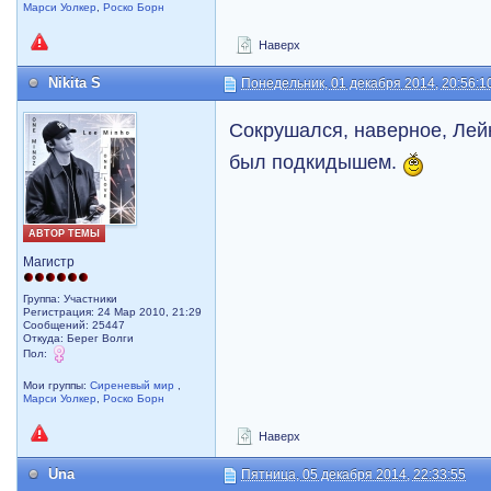
Марси Уолкер
,
Роско Борн
Наверх
Nikita S
Понедельник, 01 декабря 2014, 20:56:1
Сокрушался, наверное, Лейн
был подкидышем.
АВТОР ТЕМЫ
Магистр
Группа: Участники
Регистрация: 24 Мар 2010, 21:29
Сообщений: 25447
Откуда: Берег Волги
Пол:
Мои группы:
Сиреневый мир
,
Марси Уолкер
,
Роско Борн
Наверх
Una
Пятница, 05 декабря 2014, 22:33:55