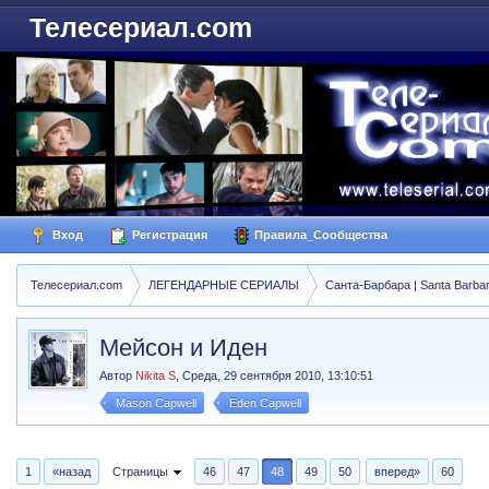
Телесериал.com
Вход
Регистрация
Правила_Сообщества
Телесериал.com
ЛЕГЕНДАРНЫЕ СЕРИАЛЫ
Санта-Барбара | Santa Barba
Мейсон и Иден
Автор
Nikita S
,
Среда, 29 сентября 2010, 13:10:51
Mason Capwell
Eden Capwell
1
«назад
Страницы
46
47
48
49
50
вперед»
60