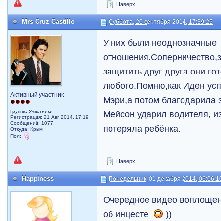
Наверх
Mrs Cruz Castillo
Суббота, 20 сентября 2014, 17:39:25
У них были неоднозначные
отношения.Соперничество,зл
защитить друг друга они го
любого.Помню,как Иден усп
Активный участник
Мэри,а потом благодарила з
Группа: Участники
Мейсон ударил водителя, из
Регистрация: 21 Авг 2014, 17:19
Сообщений: 1077
потеряла ребёнка.
Откуда: Крым
Пол:
Наверх
Happiness
Понедельник, 01 декабря 2014, 06:06:1
Очередное видео воплощен
об инцесте
))