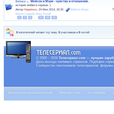
Мейсон и Мэри - чувства и отношения.
Barbara
→
история любви в скринах :)
7
Автор
Happiness
,
24 Июн 2014, 20:30
Мейсон-Мэри
,
Mason Capwell
,
Mary Duvall
1
2
3
...
17
18
19
0
посетителей читают эту тему:
0
участников и
0
гостей
© 2000 – 2026
Телесериал.com — лучшие заруб
Даты выхода любимых сериалов.
Подборки сериа
Сообщество поклонников телесериалов: форумы, 
Использовать мобильную версию
Изменить стиль
Русский (RU)