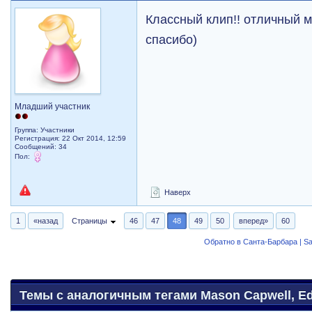
Классный клип!! отличный м
спасибо)
Младший участник
Группа: Участники
Регистрация: 22 Окт 2014, 12:59
Сообщений: 34
Пол:
Наверх
1
«назад
Страницы
46
47
48
49
50
вперед»
60
Обратно в Санта-Барбара | Sa
Темы с аналогичным тегами Mason Capwell, Ed