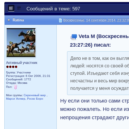
Сообщений в теме: 597
Ratina
Воскресенье, 14 сентября 2014, 23:32:
Veta M (Воскресень
23:27:26) писал:
Дело не в том, как он выгл
Активный участник
людей: носятся со своей об
ступой. Изъедают себя из
Группа: Участники
Регистрация: 6 Окт 2006, 21:31
Сообщений: 1772
несчастны и весь мир вокру
Откуда: Москва
Пол:
получается у меня осуждат
Мои группы:
Сиреневый мир
,
Марси Уолкер
,
Роско Борн
Ну если они только сами стр
можно пожалеть. Но если из
непрощения страдают другие