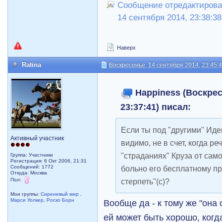
Сообщение отредактировал
14 сентября 2014, 23:38:38
Наверх
Ratina
Воскресенье, 14 сентября 2014, 23:45:
Happiness (Воскрес
23:37:41) писал:
Если ты под "другими" Иде
Активный участник
видимо, не в счет, когда ре
"страданиях" Круза от сам
Группа: Участники
Регистрация: 6 Окт 2006, 21:31
Сообщений: 1772
больно его бесплатному пр
Откуда: Москва
Пол:
стерпеть"(с)?
Мои группы:
Сиреневый мир
,
Марси Уолкер
,
Роско Борн
Вообще да - к тому же "она
ей может быть хорошо, когд