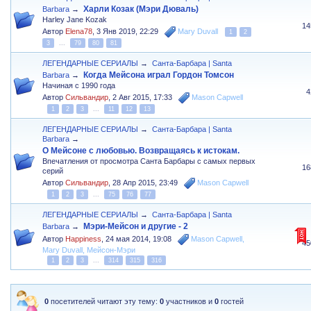
Харли Козак (Мэри Дюваль)
Barbara
→
Harley Jane Kozak
14
Автор
Elena78
,
3 Янв 2019, 22:29
Mary Duvall
1
2
3
...
79
80
81
ЛЕГЕНДАРНЫЕ СЕРИАЛЫ
→
Санта-Барбара | Santa
Когда Мейсона играл Гордон Томсон
Barbara
→
Начиная с 1990 года
4
Автор
Сильвандир
,
2 Авг 2015, 17:33
Mason Capwell
1
2
3
...
11
12
13
ЛЕГЕНДАРНЫЕ СЕРИАЛЫ
→
Санта-Барбара | Santa
Barbara
→
О Мейсоне с любовью. Возвращаясь к истокам.
Впечатления от просмотра Санта Барбары с самых первых
16
серий
Автор
Сильвандир
,
28 Апр 2015, 23:49
Mason Capwell
1
2
3
...
75
76
77
ЛЕГЕНДАРНЫЕ СЕРИАЛЫ
→
Санта-Барбара | Santa
Мэри-Мейсон и другие - 2
Barbara
→
Автор
Happiness
,
24 мая 2014, 19:08
Mason Capwell
,
45
Mary Duvall
,
Мейсон-Мэри
1
2
3
...
314
315
316
0
посетителей читают эту тему:
0
участников и
0
гостей