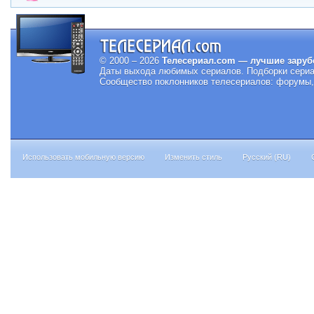
© 2000 – 2026
Телесериал.com — лучшие заруб
Даты выхода любимых сериалов.
Подборки сериа
Сообщество поклонников телесериалов: форумы, 
Использовать мобильную версию
Изменить стиль
Русский (RU)