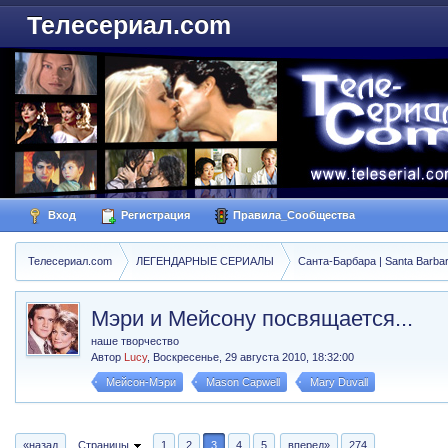
Телесериал.com
Вход
Регистрация
Правила_Сообщества
Телесериал.com
ЛЕГЕНДАРНЫЕ СЕРИАЛЫ
Санта-Барбара | Santa Barba
Мэри и Мейсону посвящается...
наше творчество
Автор
Lucy
,
Воскресенье, 29 августа 2010, 18:32:00
Мейсон-Мэри
Mason Capwell
Mary Duvall
«назад
Страницы
1
2
3
4
5
вперед»
274