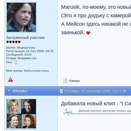
Marusik, по-моему, это нов
(Это я про дядьку с камерой
А Мейсон здесь никакой не 
заинькой.
Заслуженный участник
Группа: Модераторы
Регистрация: 21 Сен 2006, 06:20
Сообщений: 9145
Откуда: Владивосток
Пол:
Мои группы:
Мейсонская ложа
Наверх
Alenatci
Пятница, 10 сентября 2010, 14:27:36
Добавила новый клип - "I Can`