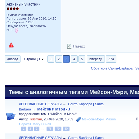
Активный участник
Группа: Участники
Регистрация: 29 Апр 2010, 14:16
Сообщений: 1260
Откуда: соседняя область
Пол:
Наверх
«назад
Страницы
1
2
3
4
5
вперед»
274
Обратно в Санта-Барбара | Sa
Темы с аналогичным тегами Мейсон-Мэри, Maso
ЛЕГЕНДАРНЫЕ СЕРИАЛЫ
→
Санта-Барбара | Santa
Мейсон и Мэри - 3
Barbara
→
продолжение темы "Мейсон и Мэри"
1
Автор
Teleman
,
28 Фев 2020, 16:59
Мейсон-Мэри
,
Mason
Capwell
,
Mary Duvall
1
2
3
...
78
79
80
ЛЕГЕНДАРНЫЕ СЕРИАЛЫ
→
Санта-Барбара | Santa