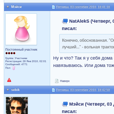
Мэйси
Пятница, 03 сентября 2010, 18:41:18
NatAlekS (Четверг, 0
писал:
Конечно, обоснованная. "О
лучший..." - вольная тракто
Постоянный участник
Ну и что? Так я у себя дома
Группа: Участники
Регистрация: 28 Янв 2010, 02:01
навязываюсь. Или дома то
Сообщений: 4771
Пол:
Наверх
sebik
Пятница, 03 сентября 2010, 18:42:50
Мэйси (Четверг, 03 
писал: