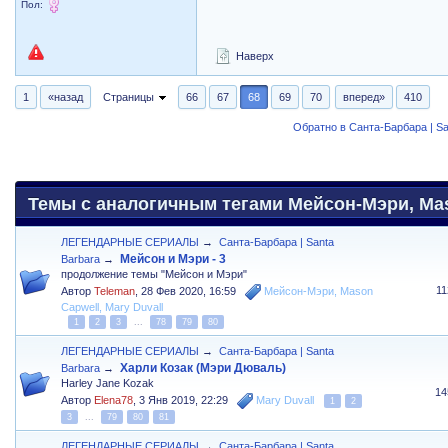
Пол:
Наверх
1
«назад
Страницы
66
67
68
69
70
вперед»
410
Обратно в Санта-Барбара | Sa
Темы с аналогичным тегами Мейсон-Мэри, Maso
ЛЕГЕНДАРНЫЕ СЕРИАЛЫ
→
Санта-Барбара | Santa
Мейсон и Мэри - 3
Barbara
→
продолжение темы "Мейсон и Мэри"
1
Автор
Teleman
,
28 Фев 2020, 16:59
Мейсон-Мэри
,
Mason
Capwell
,
Mary Duvall
1
2
3
...
78
79
80
ЛЕГЕНДАРНЫЕ СЕРИАЛЫ
→
Санта-Барбара | Santa
Харли Козак (Мэри Дюваль)
Barbara
→
Harley Jane Kozak
14
Автор
Elena78
,
3 Янв 2019, 22:29
Mary Duvall
1
2
3
...
79
80
81
ЛЕГЕНДАРНЫЕ СЕРИАЛЫ
→
Санта-Барбара | Santa