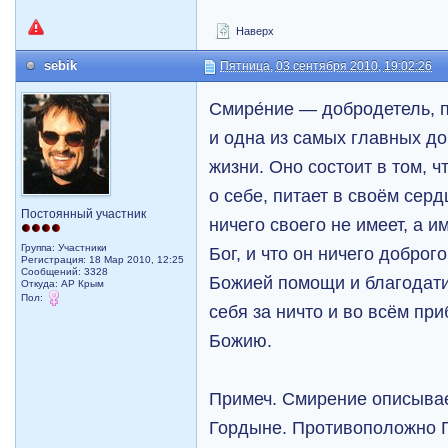
Наверх
sebik
Пятница, 03 сентября 2010, 19:02:26
Смире́ние — добродетель, 
и одна из самых главных д
жизни. Оно состоит в том, ч
о себе, питает в своём сер
Постоянный участник
ничего своего не имеет, а им
Группа: Участники
Бог, и что он ничего доброг
Регистрация: 18 Мар 2010, 12:25
Сообщений: 3328
Божией помощи и благодати
Откуда: АР Крым
Пол:
себя за ничто и во всём пр
Божию.
Примеч. Смирение описыва
Гордыне. Противоположно Г