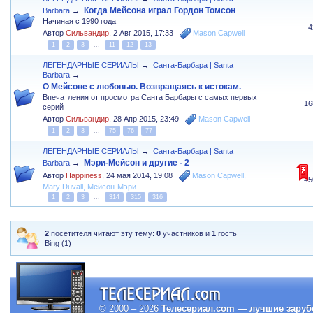
Когда Мейсона играл Гордон Томсон
Barbara
→
Начиная с 1990 года
4
Автор
Сильвандир
,
2 Авг 2015, 17:33
Mason Capwell
1
2
3
...
11
12
13
ЛЕГЕНДАРНЫЕ СЕРИАЛЫ
→
Санта-Барбара | Santa
Barbara
→
О Мейсоне с любовью. Возвращаясь к истокам.
Впечатления от просмотра Санта Барбары с самых первых
16
серий
Автор
Сильвандир
,
28 Апр 2015, 23:49
Mason Capwell
1
2
3
...
75
76
77
ЛЕГЕНДАРНЫЕ СЕРИАЛЫ
→
Санта-Барбара | Santa
Мэри-Мейсон и другие - 2
Barbara
→
Автор
Happiness
,
24 мая 2014, 19:08
Mason Capwell
,
45
Mary Duvall
,
Мейсон-Мэри
1
2
3
...
314
315
316
2
посетителя читают эту тему:
0
участников и
1
гость
Bing (1)
© 2000 – 2026
Телесериал.com — лучшие заруб