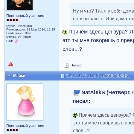
Ну и что? Так я у себя дом
Постоянный участник
навязываюсь. Или дома т
Группа: Участники
Регистрация: 18 Мар 2010, 12:25
Причем здесь цензура? Я 
Сообщений: 3328
Откуда: АР Крым
это ты мне говоришь о пре
Пол:
слов...?
Наверх
Мэйси
Пятница, 03 сентября 2010, 18:48:01
NatAlekS (Четверг, 0
писал:
Причем здесь цензура? Я
это ты мне говоришь о пр
Постоянный участник
слов...?