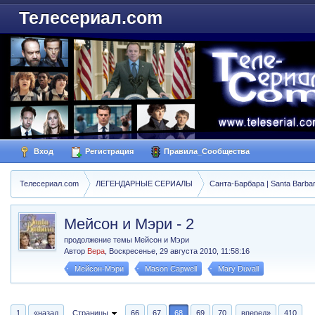
Телесериал.com
Вход
Регистрация
Правила_Сообщества
Телесериал.com
ЛЕГЕНДАРНЫЕ СЕРИАЛЫ
Санта-Барбара | Santa Barba
Мейсон и Мэри - 2
продолжение темы Мейсон и Мэри
Автор
Вера
,
Воскресенье, 29 августа 2010, 11:58:16
Мейсон-Мэри
Mason Capwell
Mary Duvall
1
«назад
Страницы
66
67
68
69
70
вперед»
410