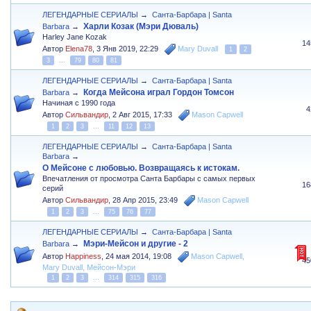
ЛЕГЕНДАРНЫЕ СЕРИАЛЫ
→
Санта-Барбара | Santa
Харли Козак (Мэри Дюваль)
Barbara
→
Harley Jane Kozak
14
Автор
Elena78
,
3 Янв 2019, 22:29
Mary Duvall
1
2
3
...
79
80
81
ЛЕГЕНДАРНЫЕ СЕРИАЛЫ
→
Санта-Барбара | Santa
Когда Мейсона играл Гордон Томсон
Barbara
→
Начиная с 1990 года
4
Автор
Сильвандир
,
2 Авг 2015, 17:33
Mason Capwell
1
2
3
...
11
12
13
ЛЕГЕНДАРНЫЕ СЕРИАЛЫ
→
Санта-Барбара | Santa
Barbara
→
О Мейсоне с любовью. Возвращаясь к истокам.
Впечатления от просмотра Санта Барбары с самых первых
16
серий
Автор
Сильвандир
,
28 Апр 2015, 23:49
Mason Capwell
1
2
3
...
75
76
77
ЛЕГЕНДАРНЫЕ СЕРИАЛЫ
→
Санта-Барбара | Santa
Мэри-Мейсон и другие - 2
Barbara
→
Автор
Happiness
,
24 мая 2014, 19:08
Mason Capwell
,
45
Mary Duvall
,
Мейсон-Мэри
1
2
3
...
314
315
316