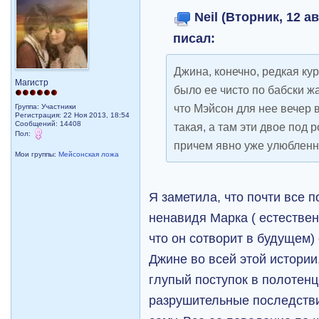
Neil (Вторник, 12 ав
писал:
Джина, конечно, редкая кур
Магистр
было ее чисто по бабски жа
что Мэйсон для нее вечер в
Группа: Участники
Регистрация: 22 Ноя 2013, 18:54
Сообщений: 14408
такая, а там эти двое под 
Пол:
причем явно уже улюбленн
Мои группы:
Мейсонская ложа
Я заметила, что почти все 
ненавидя Марка ( естественн
что он сотворит в будущем)
Джине во всей этой истории,
глупый поступок в полотенц
разрушительные последстви