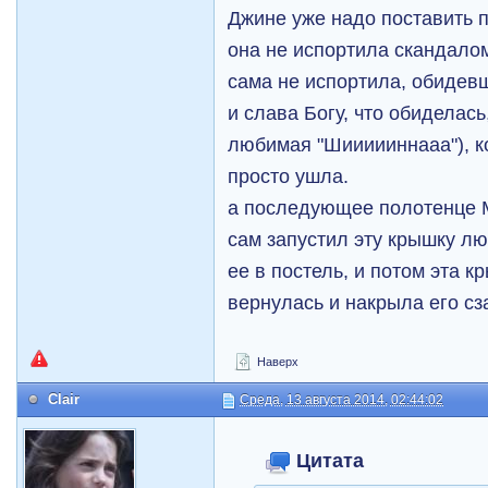
Джине уже надо поставить п
она не испортила скандалом
сама не испортила, обидевш
и слава Богу, что обиделас
любимая "Шиииииннааа"), к
просто ушла.
а последующее полотенце М
сам запустил эту крышку лю
ее в постель, и потом эта к
вернулась и накрыла его сз
Наверх
Clair
Среда, 13 августа 2014, 02:44:02
Цитата