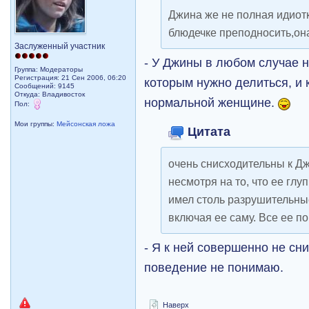
Джина же не полная идиотк
блюдечке преподносить,он
Заслуженный участник
- У Джины в любом случае н
Группа: Модераторы
Регистрация: 21 Сен 2006, 06:20
которым нужно делиться, и 
Сообщений: 9145
Откуда: Владивосток
нормальной женщине.
Пол:
Мои группы:
Мейсонская ложа
Цитата
очень снисходительны к Дж
несмотря на то, что ее глу
имел столь разрушительны
включая ее саму. Все ее п
- Я к ней совершенно не сн
поведение не понимаю.
Наверх