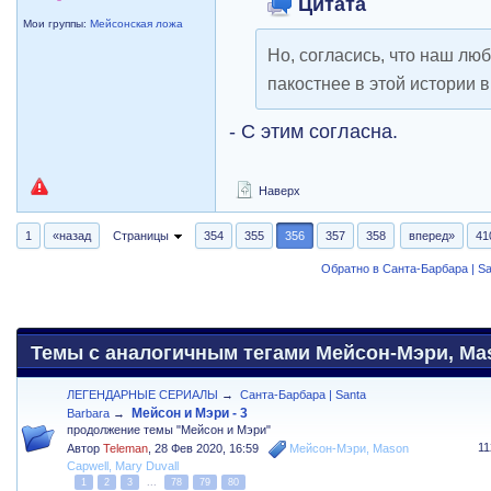
Цитата
Мои группы:
Мейсонская ложа
Но, согласись, что наш лю
пакостнее в этой истории 
- С этим согласна.
Наверх
1
«назад
Страницы
354
355
356
357
358
вперед»
41
Обратно в Санта-Барбара | Sa
Темы с аналогичным тегами Мейсон-Мэри, Maso
ЛЕГЕНДАРНЫЕ СЕРИАЛЫ
→
Санта-Барбара | Santa
Мейсон и Мэри - 3
Barbara
→
продолжение темы "Мейсон и Мэри"
1
Автор
Teleman
,
28 Фев 2020, 16:59
Мейсон-Мэри
,
Mason
Capwell
,
Mary Duvall
1
2
3
...
78
79
80