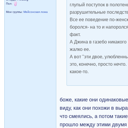
Пол:
глупый поступок в полотен
разрушительные последстви
Мои группы:
Мейсонская ложа
Все ее поведение по-женск
боролся- на то и напоролся
факт.
А Джина в газебо никакого 
жалко ее.
А вот "эти двое, улюбленны
это, конечно, просто нечто
какое-то.
боже, какие они одинаковые
виду, как они похожи в выр
что смеялись, а потом таки
прошло между этими двумя