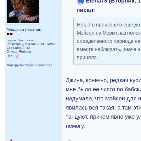
Elena78 (Вторник, 1
писал:
Нет, это произошло еще до 
Младший участник
Мэйсон на Мэри глаз поло
определенного периода не
Группа: Участники
Регистрация: 3 Авг 2014, 14:50
Сообщений: 42
вместе наблюдать, иначе ни
Откуда: Freiburg
Пол:
приняла.
Мои группы:
Мейсонская ложа
Джина, конечно, редкая кур
мне было ее чисто по бабск
надумала, что Мэйсон для не
явилась вся такая, а там э
танцуют, причем явно уже 
немогу.