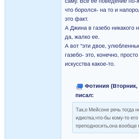
саму. Все ее поведение по-
что боролся- на то и напоро
это факт.
А Джина в газебо никакого 
да, жалко ее.
А вот "эти двое, улюбленны
газебо- это, конечно, прост
искусства какое-то.
Фотиния (Вторник, 1
писал:
Так,о Мейсоне речь тогда 
идиотка,что-бы кому-то его
преподносить,она вообще 