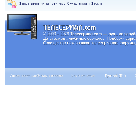
1
посетитель читает эту тему:
0
участников и
1
гость
© 2000 – 2026
Телесериал.com — лучшие заруб
Даты выхода любимых сериалов.
Подборки сериа
Сообщество поклонников телесериалов: форумы, 
Использовать мобильную версию
Изменить стиль
Русский (RU)