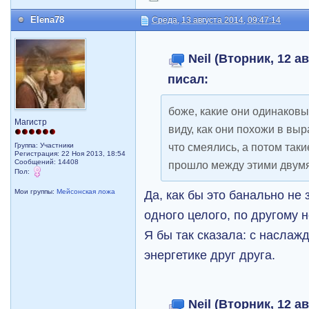
Elena78
Среда, 13 августа 2014, 09:47:14
Neil (Вторник, 12 ав
писал:
боже, какие они одинаковы
Магистр
виду, как они похожи в вы
что смеялись, а потом таки
Группа: Участники
Регистрация: 22 Ноя 2013, 18:54
Сообщений: 14408
прошло между этими двумя
Пол:
Да, как бы это банально не
Мои группы:
Мейсонская ложа
одного целого, по другому 
Я бы так сказала: с наслаж
энергетике друг друга.
Neil (Вторник, 12 ав