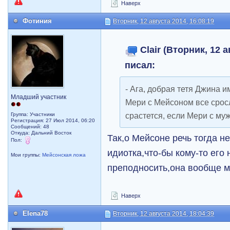
Наверх
Фотиния
Вторник, 12 августа 2014, 16:08:19
Clair (Вторник, 12 а
писал:
- Ага, добрая тетя Джина и
Младший участник
Мери с Мейсоном все сросл
срастется, если Мери с му
Группа: Участники
Регистрация: 27 Июл 2014, 06:20
Сообщений: 48
Откуда: Дальний Восток
Так,о Мейсоне речь тогда н
Пол:
идиотка,что-бы кому-то его
Мои группы:
Мейсонская ложа
преподносить,она вообще 
Наверх
Elena78
Вторник, 12 августа 2014, 18:04:39