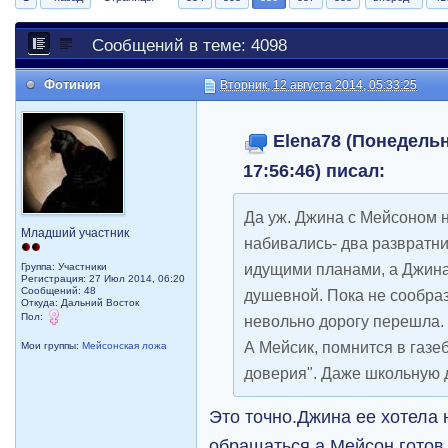
Сообщений в теме: 4098
Фотиния
Вторник, 12 августа 2014, 05:33:25
Elena78 (Понедельн
17:56:46) писал:
Да уж. Джина с Мейсоном н
Младший участник
набивались- два развратни
идущими планами, а Джина 
Группа: Участники
Регистрация: 27 Июл 2014, 06:20
Сообщений: 48
душевной. Пока не сообраз
Откуда: Дальний Восток
Пол:
невольно дорогу перешла.
А Мейсик, помнится в газе
Мои группы:
Мейсонская ложа
доверия". Даже школьную д
Это точно.Джина ее хотела 
обращаться,а Мейсон готов 