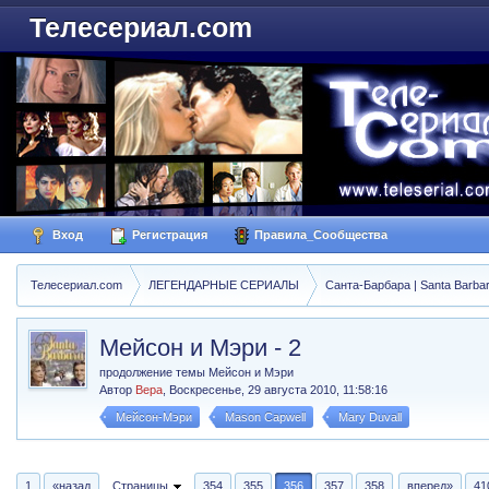
Телесериал.com
Вход
Регистрация
Правила_Сообщества
Телесериал.com
ЛЕГЕНДАРНЫЕ СЕРИАЛЫ
Санта-Барбара | Santa Barba
Мейсон и Мэри - 2
продолжение темы Мейсон и Мэри
Автор
Вера
,
Воскресенье, 29 августа 2010, 11:58:16
Мейсон-Мэри
Mason Capwell
Mary Duvall
1
«назад
Страницы
354
355
356
357
358
вперед»
41