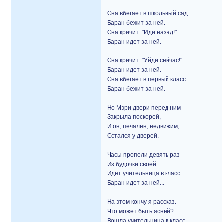
Она вбегает в школьный сад.
Баран бежит за ней.
Она кричит: "Иди назад!"
Баран идет за ней.
Она кричит: "Уйди сейчас!"
Баран идет за ней.
Она вбегает в первый класс.
Баран бежит за ней.
Но Мэри двери перед ним
Закрыла поскорей,
И он, печален, недвижим,
Остался у дверей.
Часы пропели девять раз
Из будочки своей.
Идет учительница в класс.
Баран идет за ней...
На этом кончу я рассказ.
Что может быть ясней?
Вошла учительница в класс,