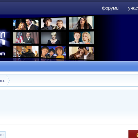
форумы
учас
форумы
учас
ara
10