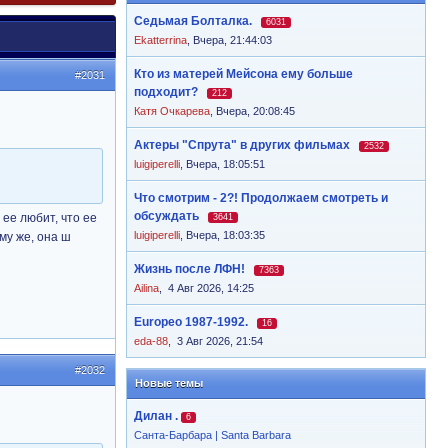
Седьмая Болталка.
6031
Ekatterrina
,
Вчера, 21:44:03
Кто из матерей Мейсона ему больше
#2031
подходит?
212
Катя Очкарева
,
Вчера, 20:08:45
Актеры "Спрута" в других фильмах
2532
luigiperelli
,
Вчера, 18:05:51
Что смотрим - 2?! Продолжаем смотреть и
обсуждать
 ее любит, что ее
3641
luigiperelli
,
Вчера, 18:03:35
ому же, она ш
Жизнь после ЛФН!
7363
Ailina
,
4 Авг 2026, 14:25
Europeo 1987-1992.
16
eda-88
,
3 Авг 2026, 21:54
#2032
Новые темы
Дилан .
6
Санта-Барбара | Santa Barbara