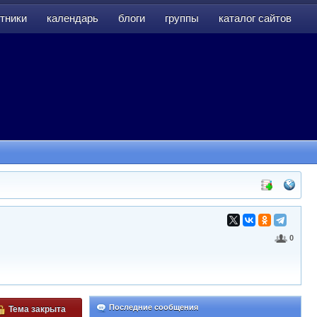
тники
календарь
блоги
группы
каталог сайтов
тники
календарь
блоги
группы
каталог сайтов
0
Последние сообщения
Тема закрыта