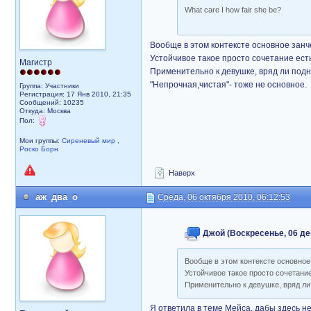
What care I how fair she be?
Вообще в этом контексте основное занч
Устойчивое такое просто сочетание есть-
Магистр
Применительно к девушке, вряд ли под
"Непрочная,чистая"- тоже не основное.
Группа: Участники
Регистрация: 17 Янв 2010, 21:35
Сообщений: 10235
Откуда: Москва
Пол:
Мои группы:
Сиреневый мир
,
Роско Борн
Наверх
аж_два_о
Среда, 06 октября 2010, 06:12:53
Джой (Воскресенье, 06 дек
Вообще в этом контексте основное
Устойчивое такое просто сочетание 
Применительно к девушке, вряд ли
Я ответила в теме Мейса, дабы здесь 