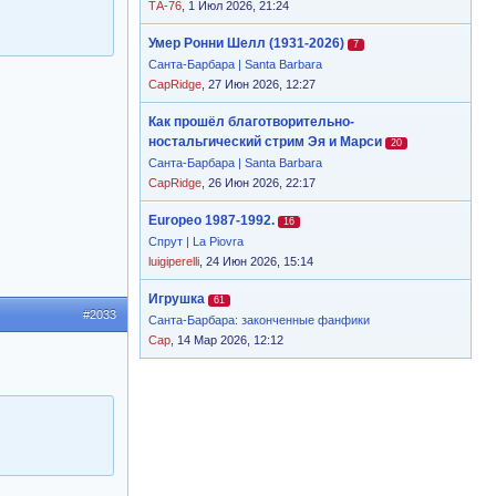
ТА-76
, 1 Июл 2026, 21:24
Умер Ронни Шелл (1931-2026)
7
Санта-Барбара | Santa Barbara
CapRidge
, 27 Июн 2026, 12:27
Как прошёл благотворительно-
ностальгический стрим Эя и Марси
20
Санта-Барбара | Santa Barbara
CapRidge
, 26 Июн 2026, 22:17
Europeo 1987-1992.
16
Спрут | La Piovra
luigiperelli
, 24 Июн 2026, 15:14
Игрушка
61
#2033
Санта-Барбара: законченные фанфики
Cap
, 14 Мар 2026, 12:12