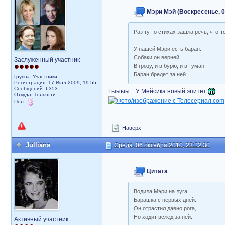
Мэри Мэй (Воскресенье, 06
Раз тут о стихах зашла речь, что-
У нашей Мэри есть баран.
Собаки он верней.
Заслуженный участник
В грозу, и в бурю, и в туман
Баран бредет за ней...
Группа: Участники
Регистрация: 17 Июл 2009, 19:55
Сообщений: 6353
Гыыыы... У Мейсика новый эпитет
Откуда: Тольятти
Пол:
Наверх
Julliana
Среда, 06 октября 2010, 23:22:30
Цитата
Водила Мэри на луга
Барашка с первых дней.
Он отрастил давно рога,
Но ходит вслед за ней.
Активный участник