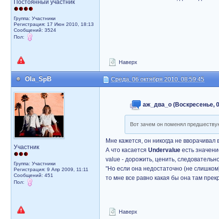
Постоянный участник
Группа: Участники
Регистрация: 17 Июн 2010, 18:13
Сообщений: 3524
Пол:
Наверх
Ola_SpB
Среда, 06 октября 2010, 08:59:45
аж_два_о (Воскресенье, 06
Вот зачем он поменял предшеств
Мне кажется, он никогда не вворачивал 
Участник
А что касается
Undervalue
есть значени
value - дорожить, ценить, следовательн
Группа: Участники
"Но если она недостаточно (не слишком
Регистрация: 9 Апр 2009, 11:11
Сообщений: 451
то мне все равно какая бы она там прек
Пол:
Наверх