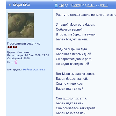
Мэри Мэй
Среда, 06 октября 2010, 22:09:33
Раз тут о стихах зашла речь, что-то вс
У нашей Мэри есть баран.
Собаки он верней.
В грозу, и в бурю, и в туман
Баран бредет за ней.
Постоянный участник
Водила Мэри на луга
Группа: Участники
Барашка с первых дней.
Регистрация: 24 Сен 2009, 22:31
Сообщений: 4098
Он отрастил давно рога,
Пол:
Но ходит вслед за ней.
Мои группы:
Мейсонская ложа
Вот Мэри вышла из ворот.
Баран бредет за ней.
Она по улице идет.
Баран идет за ней.
Она доходит до угла.
Баран идет за ней.
Она помчалась, как стрела.
Баран бежит за ней.