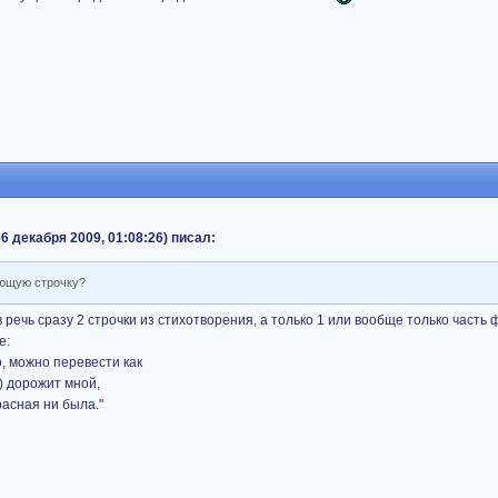
 декабря 2009, 01:08:26) писал:
ующую строчку?
в речь сразу 2 строчки из стихотворения, а только 1 или вообще только часть 
е:
о, можно перевести как
) дорожит мной,
расная ни была."