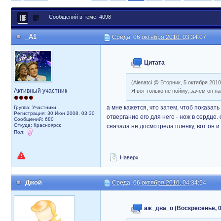
Сообщений в теме: 4098
_A1
Среда, 06 октября 2010, 03:34:07
Цитата
(Alenatci @ Вторник, 5 октября 2010
Активный участник
Я вот только не пойму, зачем он н
а мне кажется, что затем, чтоб показать
Группа: Участники
Регистрация: 30 Июн 2008, 03:30
отвергание его для него - нож в сердце.
Сообщений: 680
Откуда: Красноярск
сначала не досмотрела пленку, вот он и 
Пол:
Наверх
Джой
Среда, 06 октября 2010, 04:34:54
аж_два_о (Воскресенье, 06