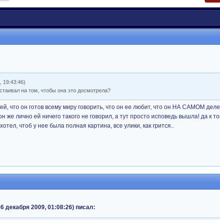
, 19:43:46)
астаивал на том, чтобы она это досмотрела?
 ей, что он готов всему миру говорить, что он ее любит, что он НА САМОМ деле
 он же лично ей ничего такого не говорил, а тут просто исповедь вышла! да к т
хотел, чтоб у нее была полная картина, все улики, как грится..
 декабря 2009, 01:08:26) писал: