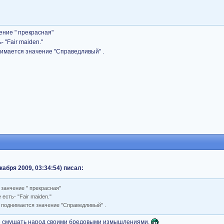
ение " прекрасная"
 "Fair maiden."
нимается значение "Справедливый" .
абря 2009, 03:34:54) писал:
 занчение " прекрасная"
есть- "Fair maiden."
 поднимается значение "Справедливый" .
не смущать народ своими бредовыми измышлениями.