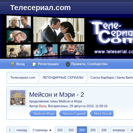
Телесериал.com
Вход
Регистрация
Правила_Сообщества
Телесериал.com
ЛЕГЕНДАРНЫЕ СЕРИАЛЫ
Санта-Барбара | Santa Barb
Мейсон и Мэри - 2
продолжение темы Мейсон и Мэри
Автор
Вера
,
Воскресенье, 29 августа 2010, 11:58:16
Мейсон-Мэри
Mason Capwell
Mary Duvall
1
«назад
Страницы
202
203
204
205
206
вперед»
4