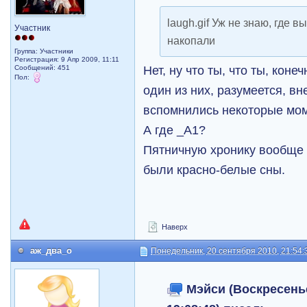
laugh.gif Уж не знаю, где 
Участник
накопали
Группа: Участники
Регистрация: 9 Апр 2009, 11:11
Нет, ну что ты, что ты, коне
Сообщений: 451
Пол:
один из них, разумеется, вн
вспомнились некоторые мо
А где _А1?
Пятничную хронику вообще 
были красно-белые сны.
Наверх
аж_два_о
Понедельник, 20 сентября 2010, 21:54:
Мэйси (Воскресенье