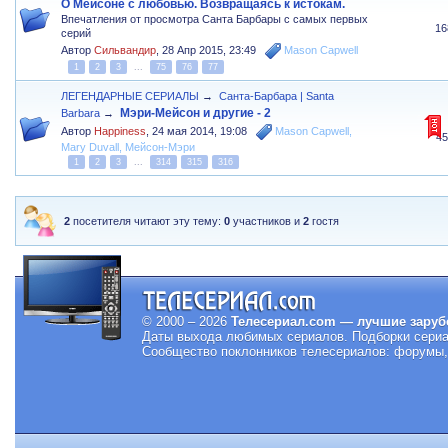
О Мейсоне с любовью. Возвращаясь к истокам.
Впечатления от просмотра Санта Барбары с самых первых
16
серий
Автор
Сильвандир
,
28 Апр 2015, 23:49
Mason Capwell
1
2
3
...
75
76
77
ЛЕГЕНДАРНЫЕ СЕРИАЛЫ
→
Санта-Барбара | Santa
Мэри-Мейсон и другие - 2
Barbara
→
Автор
Happiness
,
24 мая 2014, 19:08
Mason Capwell
,
4
Mary Duvall
,
Мейсон-Мэри
1
2
3
...
314
315
316
2
посетителя читают эту тему:
0
участников и
2
гостя
© 2000 – 2026
Телесериал.com — лучшие заруб
Даты выхода любимых сериалов.
Подборки сериа
Сообщество поклонников телесериалов: форумы, 