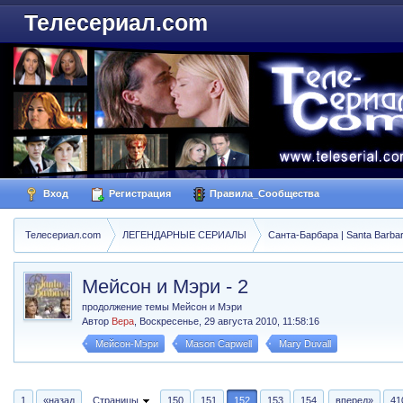
Телесериал.com
Вход
Регистрация
Правила_Сообщества
Телесериал.com
ЛЕГЕНДАРНЫЕ СЕРИАЛЫ
Санта-Барбара | Santa Barba
Мейсон и Мэри - 2
продолжение темы Мейсон и Мэри
Автор
Вера
,
Воскресенье, 29 августа 2010, 11:58:16
Мейсон-Мэри
Mason Capwell
Mary Duvall
1
«назад
Страницы
150
151
152
153
154
вперед»
41