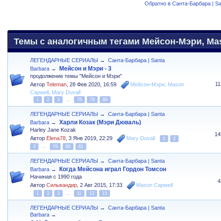
Обратно в Санта-Барбара | Sa
Темы с аналогичным тегами Мейсон-Мэри, Maso
ЛЕГЕНДАРНЫЕ СЕРИАЛЫ
→
Санта-Барбара | Santa
Мейсон и Мэри - 3
Barbara
→
продолжение темы "Мейсон и Мэри"
1
Автор
Teleman
,
28 Фев 2020, 16:59
Мейсон-Мэри
,
Mason
Capwell
,
Mary Duvall
1
2
3
...
78
79
80
ЛЕГЕНДАРНЫЕ СЕРИАЛЫ
→
Санта-Барбара | Santa
Харли Козак (Мэри Дюваль)
Barbara
→
Harley Jane Kozak
14
Автор
Elena78
,
3 Янв 2019, 22:29
Mary Duvall
1
2
3
...
79
80
81
ЛЕГЕНДАРНЫЕ СЕРИАЛЫ
→
Санта-Барбара | Santa
Когда Мейсона играл Гордон Томсон
Barbara
→
Начиная с 1990 года
4
Автор
Сильвандир
,
2 Авг 2015, 17:33
Mason Capwell
1
2
3
...
11
12
13
ЛЕГЕНДАРНЫЕ СЕРИАЛЫ
→
Санта-Барбара | Santa
Barbara
→