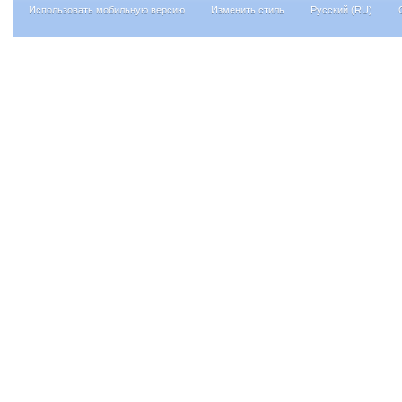
Использовать мобильную версию
Изменить стиль
Русский (RU)