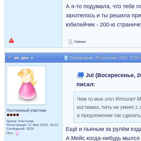
А я-то подумала, что тебе 
захотелось и ты решила пр
юбилейчик - 200-ю странич
Наверх
аж_два_о
Понедельник, 20 сентября 2010, 18:59:
Jul (Воскресенье, 2
писал:
Чем то мне этот Ипполит М
костюмах, пить не умеет, с
Постоянный участник
а предложение так сделать
Группа: Участники
Регистрация: 17 Июн 2010, 18:13
Ещё и пьяным за рулём езди
Сообщений: 3524
Пол:
А Мейс когда-нибудь мылся