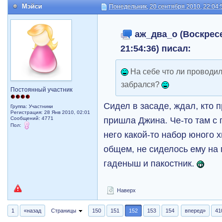
Мэйси
Понедельник, 20 сентября 2010, 22:04:
аж_два_о (Воскресе
21:54:36) писал:
На себе что ли проводил
забрался?
Постоянный участник
Сидел в засаде, ждал, кто 
Группа: Участники
Регистрация: 28 Янв 2010, 02:01
пришла Джина. Че-то там с 
Сообщений: 4771
Пол:
него какой-то набор юного х
общем, не сиделось ему на 
гаденыш и пакостник.
Наверх
1
«назад
Страницы
150
151
152
153
154
вперед»
41