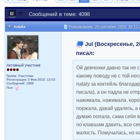
Сообщений в теме: 4098
natala
Понедельник, 20 сентября 2010, 16:13:
Jul (Воскресенье, 2
писал:
Активный участник
Ой девчонки давно так не 
какому поводу не с той ног
Группа: Участники
Регистрация: 5 Фев 2010, 13:03
natalу за коктейль благода
Сообщений: 1988
Пол:
писала), а он падла не отпр
нажимала, нажимала, короч
поржала, давай удалять, а 
думаю попала, сама себя в
по клавшам давить, все се
малость. Помучалась, но 