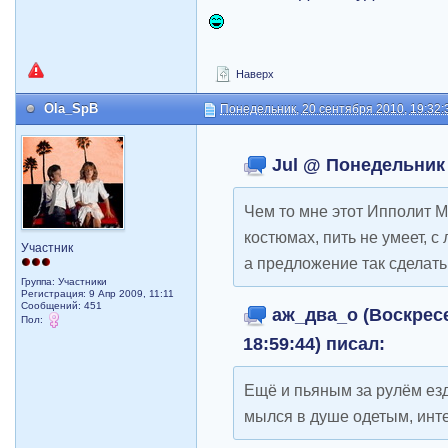
Наверх
Ola_SpB
Понедельник, 20 сентября 2010, 19:32:
Jul @ Понедельник 
Чем то мне этот Ипполит М
костюмах, пить не умеет, с
Участник
а предложение так сделать 
Группа: Участники
Регистрация: 9 Апр 2009, 11:11
Сообщений: 451
аж_два_о (Воскресе
Пол:
18:59:44) писал:
Ещё и пьяным за рулём езд
мылся в душе одетым, инт