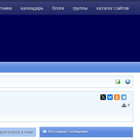
тники
календарь
блоги
группы
каталог сайтов
тники
календарь
блоги
группы
каталог сайтов
0
Последние сообщения
для ответа в теме