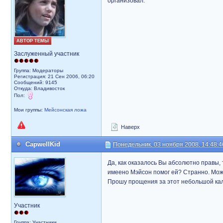
организовал.
АВТОР ТЕМЫ
Заслуженный участник
Группа: Модераторы
Регистрация: 21 Сен 2006, 06:20
Сообщений: 9145
Откуда: Владивосток
Пол:
Мои группы:
Мейсонская ложа
Наверх
CapwellKid
Понедельник, 03 ноября 2008, 14:48:4
Да, как оказалось Вы абсолютно правы, 
имеено Мэйсон помог ей? Странно. Может
Прошу прощения за этот небольшой ка
Участник
Группа: Участники