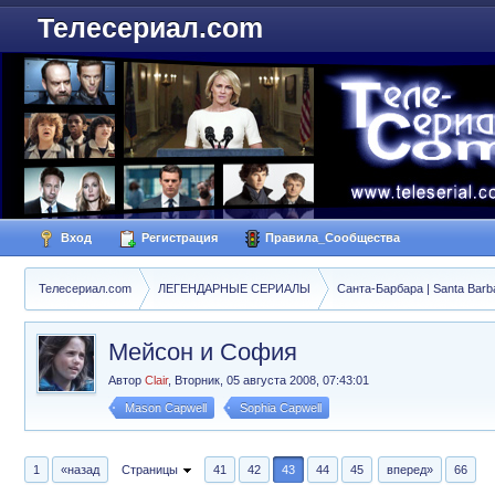
Телесериал.com
Вход
Регистрация
Правила_Сообщества
Телесериал.com
ЛЕГЕНДАРНЫЕ СЕРИАЛЫ
Санта-Барбара | Santa Barb
Мейсон и София
Автор
Clair
,
Вторник, 05 августа 2008, 07:43:01
Mason Capwell
Sophia Capwell
1
«назад
Страницы
41
42
43
44
45
вперед»
66