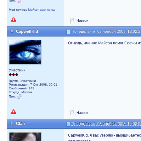
Пол:
Мои группы:
Мейсонская ложа
Наверх
CapwellKid
Понедельник, 03 ноября 2008, 13:02:2
Отнюдь, именно Мейсон помог Софии из
Участник
Группа: Участники
Регистрация: 7 Окт 2008, 00:01
Сообщений: 142
Откуда: Москва
Пол:
Наверх
Clair
Понедельник, 03 ноября 2008, 14:03:5
CapwellKid, я вас уверяю - выошибаетес