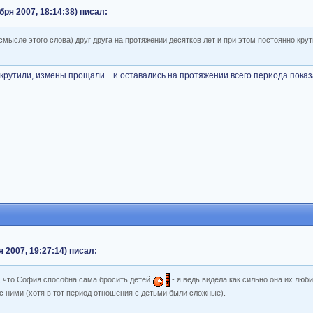
бря 2007, 18:14:38) писал:
мысле этого слова) друг друга на протяжении десятков лет и при этом постоянно кру
крутили, измены прощали... и оставались на протяжении всего периода пока
 2007, 19:27:14) писал:
и, что София способна сама бросить детей
- я ведь видела как сильно она их люби
ними (хотя в тот период отношения с детьми были сложные).