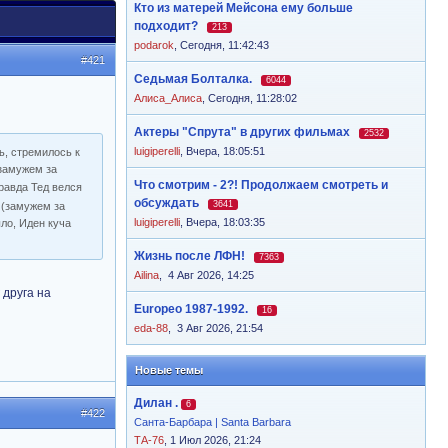
Кто из матерей Мейсона ему больше
подходит?
213
podarok
,
Сегодня, 11:42:43
#421
Седьмая Болталка.
6044
Алиса_Алиса
,
Сегодня, 11:28:02
Актеры "Спрута" в других фильмах
2532
luigiperelli
,
Вчера, 18:05:51
ь, стремилось к
 замужем за
Что смотрим - 2?! Продолжаем смотреть и
правда Тед велся
обсуждать
3641
 (замужем за
luigiperelli
,
Вчера, 18:03:35
ыло, Иден куча
Жизнь после ЛФН!
7363
Ailina
,
4 Авг 2026, 14:25
 друга на
Europeo 1987-1992.
16
eda-88
,
3 Авг 2026, 21:54
Новые темы
Дилан .
6
#422
Санта-Барбара | Santa Barbara
ТА-76
, 1 Июл 2026, 21:24