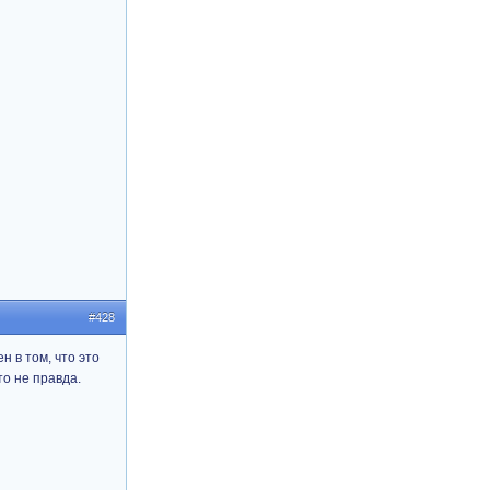
#428
н в том, что это
то не правда.