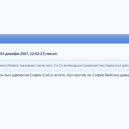
03 декабря 2007, 12:02:27) писал:
и избежать наказания, после чего, Си Си великодушно разрешил ему вернуться домо
он был адвокатом Софии (СиСи, кстати, был против, но София Мейсону дов