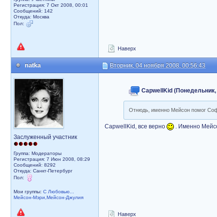
Регистрация: 7 Окт 2008, 00:01
Сообщений: 142
Откуда: Москва
Пол:
Наверх
natka
Вторник, 04 ноября 2008, 00:56:43
CapwellKid (Понедельник, 
Отнюдь, именно Мейсон помог Софи
CapwellKid, все верно
. Именно Мейс
Заслуженный участник
Группа: Модераторы
Регистрация: 7 Июн 2008, 08:29
Сообщений: 8292
Откуда: Санкт-Петербург
Пол:
Мои группы:
С Любовью...
Мейсон-Мэри,Мейсон-Джулия
Наверх