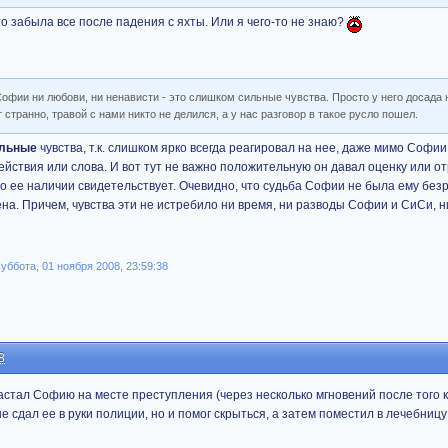
то забыла все после падения с яхты. Или я чего-то не знаю?
офии ни любови, ни ненависти - это слишком сильные чувства. Просто у него досада 
 странно, травой с нами никто не делился, а у нас разговор в такое русло пошел.
льные
чувства, т.к. слишком ярко всегда реагировал на нее, даже мимо Софи
действия или слова. И вот тут не важно положительную он давал оценку или о
 о ее наличии свидетельствует. Очевидно, что судьба Софии не была ему без
на. Причем, чувства эти не истребило ни время, ни разводы Софии и СиСи, н
ббота, 01 ноября 2008, 23:59:38
8
застал Софию на месте преступления (через несколько мгновений после того к
е сдал ее в руки полиции, но и помог скрыться, а затем поместил в лечебницу