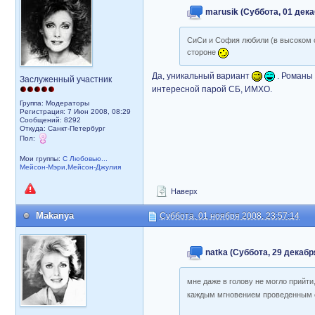
marusik (Суббота, 01 дека
СиСи и София любили (в высоком с
стороне
Да, уникальный вариант
. Романы 
Заслуженный участник
интересной парой СБ, ИМХО.
Группа: Модераторы
Регистрация: 7 Июн 2008, 08:29
Сообщений: 8292
Откуда: Санкт-Петербург
Пол:
Мои группы:
С Любовью...
Мейсон-Мэри,Мейсон-Джулия
Наверх
Makanya
Суббота, 01 ноября 2008, 23:57:14
natka (Суббота, 29 декабря
мне даже в голову не могло прийт
каждым мгновением проведенным с 