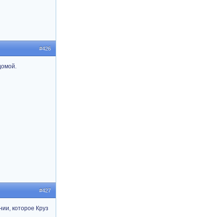
#426
домой.
#427
нии, которое Круз