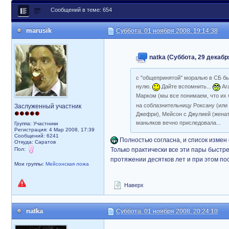
Сообщений в теме: 654
marusik
Суббота, 01 ноября 2008, 19:14:38
natka (Суббота, 29 декабря
с "общепринятой" моралью в СБ 
нулю.
Дайте вспомнить...
Ага
Марком (мы все понимаем, что их б
на соблазнительницу Роксану (или 
Заслуженный участник
Джефри), Мейсон с Джулией (женат 
маньяков вечно приследовала...
Группа: Участники
Регистрация: 4 Мар 2008, 17:39
Сообщений: 6241
Полностью согласна, и список измен
Откуда: Саратов
Пол:
Только практически все эти пары быстре
протяжении десятков лет и при этом п
Мои группы:
Мейсонская ложа
Наверх
natka
Суббота, 01 ноября 2008, 20:24:10