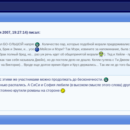
 2007, 19:27:14) писал:
был БО-ОЛЬШОЙ напряг
. Количество пар, которые подобной морали придерживалис
, Брик и Эмми, и... усе
Мейсон и Мэри? Так Мэри, извините за напоминание, была
рак полный бред, но... раз уж речь идет об общепринятой морали
). Тед и Хейли - 
как там себя называла Джейн), но до постели дело не дошло. Келли гуляла с Ти Джеем
на Виктории)... Вроде еще долгое время Иден и Круз держались... Так им не до того б
 с этими же участниками можно продолжать до бесконечности.
нько распались. А СиСи и София любили (в высоком смысле этого слова) друг
остоянно крутили романы на стороне