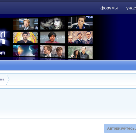
форумы
учас
форумы
учас
ara
Авторизуйтесь 