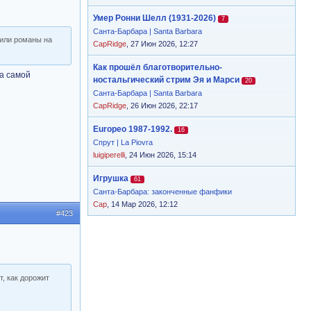
Умер Ронни Шелл (1931-2026)
7
Санта-Барбара | Santa Barbara
тили романы на
CapRidge
, 27 Июн 2026, 12:27
Как прошёл благотворительно-
за самой
ностальгический стрим Эя и Марси
20
Санта-Барбара | Santa Barbara
CapRidge
, 26 Июн 2026, 22:17
Europeo 1987-1992.
16
Спрут | La Piovra
luigiperelli
, 24 Июн 2026, 15:14
Игрушка
61
Санта-Барбара: законченные фанфики
Cap
, 14 Мар 2026, 12:12
#423
т, как дорожит