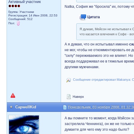
Активный участник
Natka, София же "бросила" их, потому ч
Группа: Участники
Регистрация: 14 Июн 2008, 22:53
Цитата
Сообщений: 512
Пол:
Я думаю, Мейсон не испытывал к С
что касается влечения к Софе - вот
А я думаю, что он испытывал именно
си
не мог, чтобы не откомментировать ее 
"силу" переживаемого это не влияет. Но
всегда поддерживал ее в тяжелые време
другими мужчинами.
Сообщение отредактировал Makanya: Су
Наверх
CapwellKid
Понедельник, 03 ноября 2008, 01:32:3
А вы помните то момент, когда Мэйсон 
застрелила Ченнинга), он же не только н
думаете для чего ему это надо было?