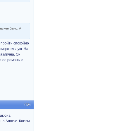
на нее было. А
и пройти спокойно
трицательную. На
различна. Он
и ее романы с
#424
ак она
 на Аляске. Как вы