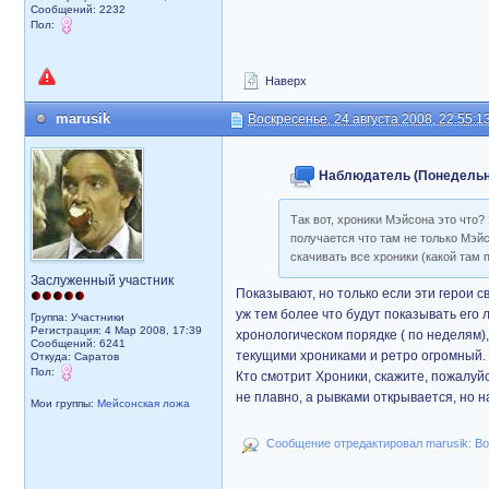
Сообщений: 2232
Пол:
Наверх
marusik
Воскресенье, 24 августа 2008, 22:55:1
Наблюдатель (Понедельник
Так вот, хроники Мэйсона это что?
получается что там не только Мэйс
скачивать все хроники (какой там 
Заслуженный участник
Показывают, но только если эти герои с
уж тем более что будут показывать его
Группа: Участники
Регистрация: 4 Мар 2008, 17:39
хронологическом порядке ( по неделям)
Сообщений: 6241
текущими хрониками и ретро огромный. С
Откуда: Саратов
Пол:
Кто смотрит Хроники, скажите, пожалуйс
не плавно, а рывками открывается, но н
Мои группы:
Мейсонская ложа
Сообщение отредактировал marusik: Вос