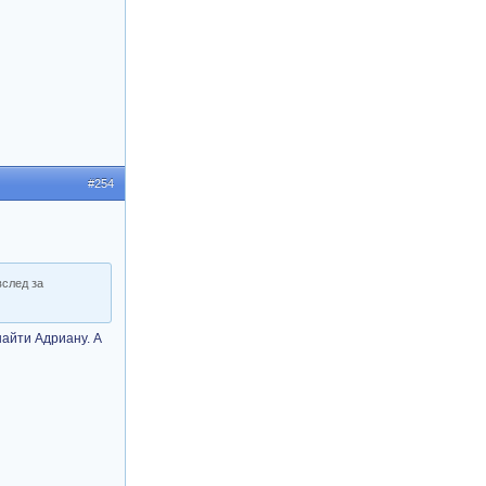
#254
вслед за
найти Адриану. А