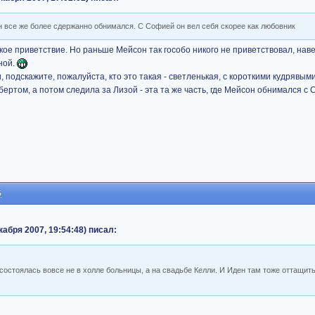
он все же более сдержанно обнимался. С Софией он вел себя скорее как любовник
кое приветствие. Но раньше Мейсон так гособо никого не приветствовал, нав
ной.
, подскажите, пожалуйста, кто это такая - светленькая, с короткими кудрявым
ертом, а потом следила за Лизой - эта та же часть, где Мейсон обнимался с
5
абря 2007, 19:54:48) писал:
 состоялась вовсе не в холле больницы, а на свадьбе Келли. И Иден там тоже оттащит