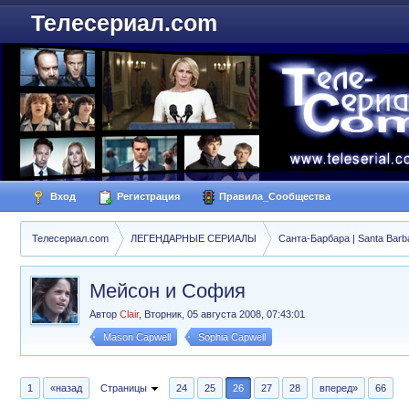
Телесериал.com
Вход
Регистрация
Правила_Сообщества
Телесериал.com
ЛЕГЕНДАРНЫЕ СЕРИАЛЫ
Санта-Барбара | Santa Barb
Мейсон и София
Автор
Clair
,
Вторник, 05 августа 2008, 07:43:01
Mason Capwell
Sophia Capwell
1
«назад
Страницы
24
25
26
27
28
вперед»
66