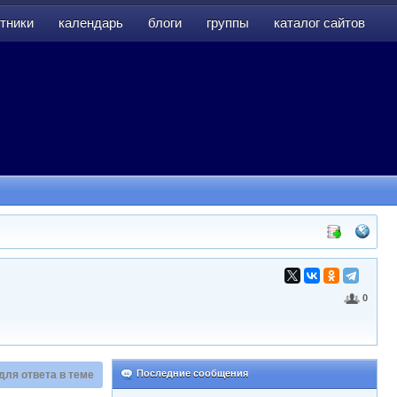
тники
календарь
блоги
группы
каталог сайтов
тники
календарь
блоги
группы
каталог сайтов
0
Последние сообщения
для ответа в теме