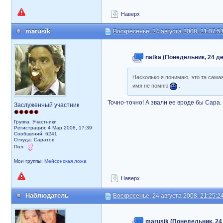
Наверх
marusik
Воскресенье, 24 августа 2008, 21:07:5
natka (Понедельник, 24 де
Насколько я понимаю, это та самая
имя не помню
.
Точно-точно! А звали ее вроде бы Сара.
Заслуженный участник
Группа: Участники
Регистрация: 4 Мар 2008, 17:39
Сообщений: 6241
Откуда: Саратов
Пол:
Мои группы:
Мейсонская ложа
Наверх
Наблюдатель
Воскресенье, 24 августа 2008, 21:25:2
marusik (Понедельник, 24 