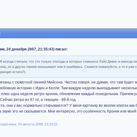
3
, 24 декабря 2007, 21:35:43) писал:
 Я всегда считала, что это только эпизоды в которых снимался Лэйн Девис и никогда и
она, но и других героев показывают или я ошибаюсь. Скажите пожалуйста, а то я уже 
принцип кстати?).
вязаны с сюжетной линией Мейсона. Честно говоря, не думаю, что там будет м
 любовную историю с Иден и Келли. Там каждую неделю выкладывают нескольк
, плюс одна неделя ретро-хроник, обновление каждый понедельник. Причем 
ейчас ретро из 87-го, а текущие - 89-й год.
та, они у вас нормально открываются? У меня картинку во многих клипах как б
а звуке это не сказывается. Мне интересно, это особенность Хроник или моей
кресенье, 24 августа 2008, 23:29:22