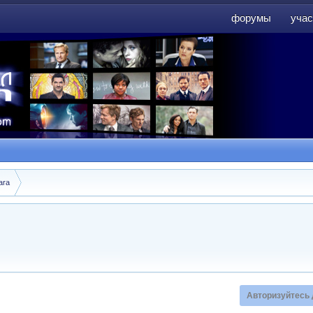
форумы
учас
форумы
учас
ara
Авторизуйтесь 