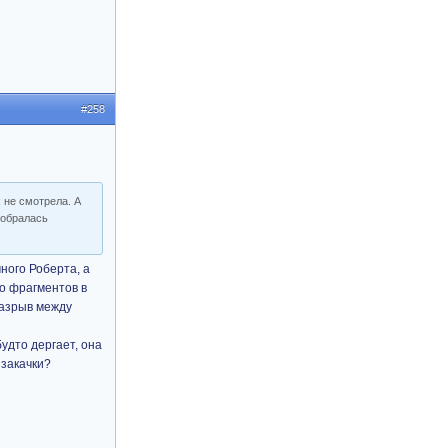
#258
х не смотрела. А
собралась
ного Роберта, а
о фрагментов в
разрыв между
удто дергает, она
 закачки?