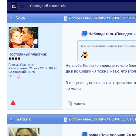
Сообщений в теме: 654
Sova
Воскресенье, 24 августа 2008, 20:54:4
Наблюдатель (Понедельник
А я не заметила ничего такого шо
Постоянный участник
Группа: Участники
Ну, в губы Келли I он действительно б
Регистрация: 21 мая 2007, 00:23
Да и по Софии - я тоже считаю, что вп
Сообщений: 3975
Пол:
В конце концов, их первая встреча сост
не могла.
Наверх
marusik
Воскресенье, 24 августа 2008, 21:01:0
natka (Понедельник, 24 де