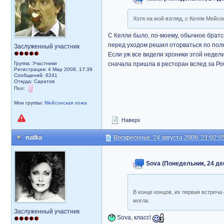
Хотя на мой взгляд, с Келли Мейс
С Келли было, по-моему, обычное братс
перед уходом решил оторваться по пол
Заслуженный участник
Если уж все видели хроники этой недели
Группа: Участники
сначала пришла в ресторан вслед за Роб
Регистрация: 4 Мар 2008, 17:39
Сообщений: 6241
Откуда: Саратов
Пол:
Мои группы:
Мейсонская ложа
Наверх
natka
Воскресенье, 24 августа 2008, 21:02:5
Sova (Понедельник, 24 дек
В конце концов, их первая встреча
могла.
Заслуженный участник
Sova, класс!