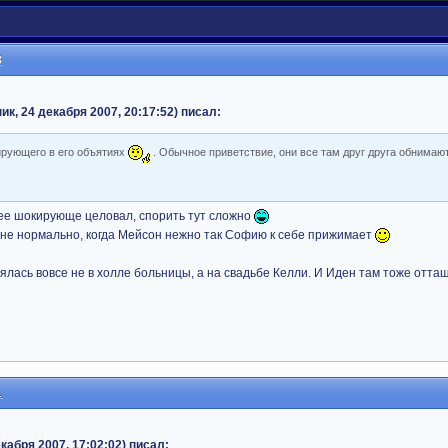
8
, 24 декабря 2007, 20:17:52) писал:
кирующего в его объятиях
. Обычное приветствие, они все там друг друга обнимают
олее шокирующе целовал, спорить тут сложно
олне нормально, когда Мейсон нежно так Софию к себе прижимает
оялась вовсе не в холле больницы, а на свадьбе Келли. И Иден там тоже отта
1
кабря 2007, 17:02:02) писал: