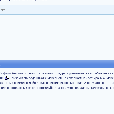
Сара.
3
Софию обнимает (тоже кстати ничего предрассудительного в его объятиях не
и!!!
Причем в эпизоде никак с Мэйсоном не связаном! Так вот, хроники Мэйс
 в которых снимался Лэйн Девис и никогда их не смотрела. А получается что та
 или я ошибаюсь. Скажите пожалуйста, а то я уже собралась скачивать все хр