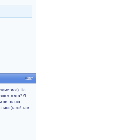
#257
 заметила). Но
она это что? Я
м не только
оники (какой там