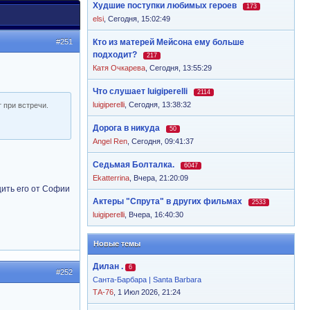
Худшие поступки любимых героев
173
elsi
,
Сегодня, 15:02:49
#251
Кто из матерей Мейсона ему больше
подходит?
217
Катя Очкарева
,
Сегодня, 13:55:29
Что слушает luigiperelli
2114
luigiperelli
,
Сегодня, 13:38:32
 при встречи.
Дорога в никуда
50
Angel Ren
,
Сегодня, 09:41:37
Седьмая Болталка.
6047
Ekatterrina
,
Вчера, 21:20:09
щить его от Софии
Актеры "Спрута" в других фильмах
2533
luigiperelli
,
Вчера, 16:40:30
Новые темы
Дилан .
6
#252
Санта-Барбара | Santa Barbara
ТА-76
, 1 Июл 2026, 21:24