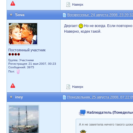
Наверх
Sova
Воскресенье, 24 августа 2008, 23:20:3
Дергает
Но не всегда. Если повторно 
Наверно, кодек такой.
Постоянный участник
Группа: Участники
Регистрация: 21 мая 2007, 00:23
Сообщений: 3975
Пол:
Наверх
iney
Понедельник, 25 августа 2008, 07:22:0
Наблюдатель (Понедельник
А я не заметила ничего такого шо