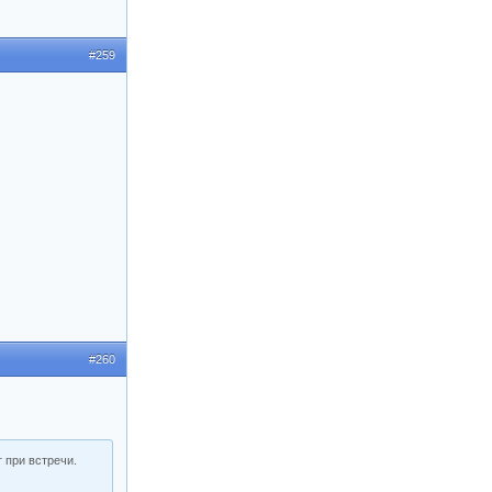
#259
#260
 при встречи.