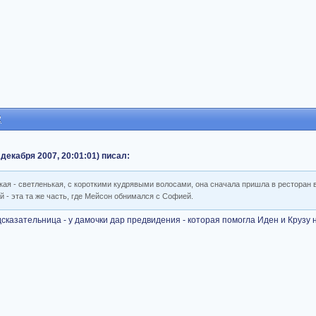
2
декабря 2007, 20:01:01) писал:
акая - светленькая, с короткими кудрявыми волосами, она сначала пришла в ресторан 
й - эта та же часть, где Мейсон обнимался с Софией.
сказательница - у дамочки дар предвидения - которая помогла Иден и Крузу 