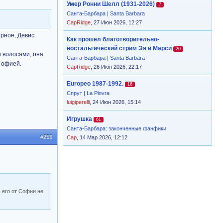
Умер Ронни Шелл (1931-2026)
7
Санта-Барбара | Santa Barbara
CapRidge
, 27 Июн 2026, 12:27
ерное, Девис
Как прошёл благотворительно-
ностальгический стрим Эя и Марси
20
и волосами, она
Санта-Барбара | Santa Barbara
 Софией.
CapRidge
, 26 Июн 2026, 22:17
Europeo 1987-1992.
16
Спрут | La Piovra
luigiperelli
, 24 Июн 2026, 15:14
Игрушка
61
Санта-Барбара: законченные фанфики
#253
Cap
, 14 Мар 2026, 12:12
ь его от Софии не