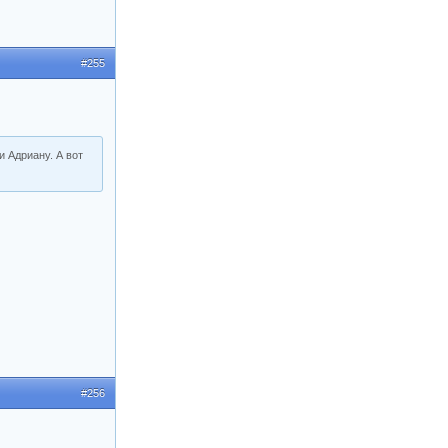
#255
и Адриану. А вот
#256