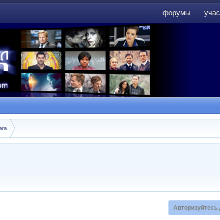
форумы
учас
форумы
учас
ara
Авторизуйтесь 