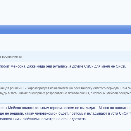
е воспринимал
любит Мейсона, даже когда они ругались, а другие СиСи для меня не СиСи.
ежащая ранней СБ, характеризует исключительно расстановку сил того периода. Сам 
нибудь в загашниках сценарных разработок не лежали сцены, в которых Мейсон раскры
ериях Мейсон положительным героем совсем не выглядит... Много он плохих п
ще не решили, каким человеком он будет, поэтому и вкладывают в уста СиСи т
еловечным и любящим несмотря на его недостатки.