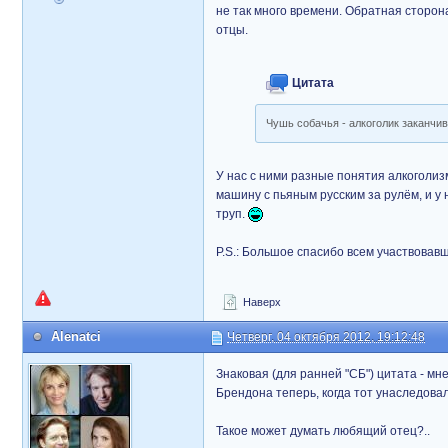
не так много времени. Обратная сторона
отцы.
Цитата
Чушь собачья - алкоголик заканчи
У нас с ними разные понятия алкоголиз
машину с пьяным русским за рулём, и у 
труп.
P.S.: Большое спасибо всем участвовав
Наверх
Alenatci
Четверг, 04 октября 2012, 19:12:48
Знаковая (для ранней "СБ") цитата - м
Брендона теперь, когда тот унаследова
Такое может думать любящий отец?..