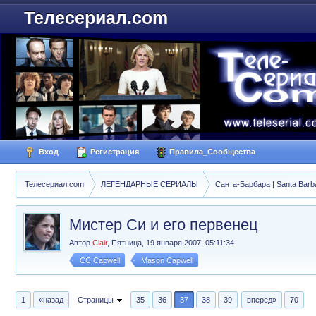
Телесериал.com
Вход
Регистрация
Правила_Сообщества
Телесериал.com
ЛЕГЕНДАРНЫЕ СЕРИАЛЫ
Санта-Барбара | Santa Barb
Мистер Си и его первенец
Автор
Clair
,
Пятница, 19 января 2007, 05:11:34
CC Capwell
Mason Capwell
1
«назад
Страницы
35
36
37
38
39
вперед»
70