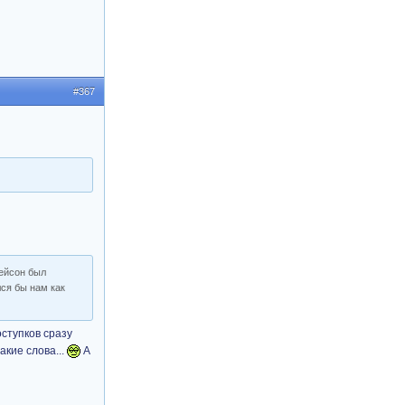
#367
Мейсон был
лся бы нам как
оступков сразу
акие слова...
А