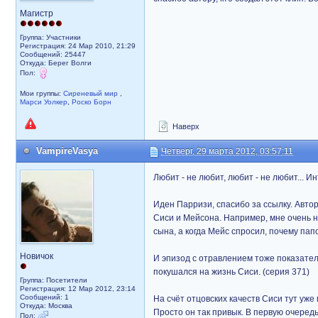
Магистр
Группа: Участники
Регистрация: 24 Мар 2010, 21:29
Сообщений: 25447
Откуда: Берег Волги
Пол:
Мои группы:
Сиреневый мир
,
Марси Уолкер
,
Роско Борн
Наверх
VampireVasya
Четверг, 29 марта 2012, 03:57:11
Любит - не любит, любит - не любит... 
Иден Парризи, спасибо за ссылку. Авто
Сиси и Мейсона. Например, мне очень н
сына, а когда Мейс спросил, почему папо
Новичок
И эпизод с отравлением тоже показателе
покушался на жизнь Сиси. (серия 371)
Группа: Посетители
Регистрация: 12 Мар 2012, 23:14
Сообщений: 1
На счёт отцовских качеств Сиси тут уж
Откуда: Москва
Просто он так привык. В первую очеред
Пол: