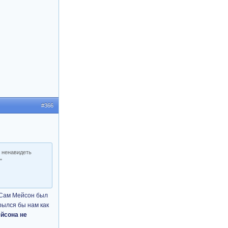
#366
н ненавидеть
"
 Сам Мейсон был
рылся бы нам как
ейсона не