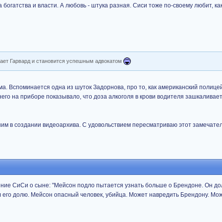
 богатства и власти. А любовь - штука разная. Сиси тоже по-своему любит, ка
вает Гарвард и становится успешным адвокатом
ма. Вспоминается одна из шуток Задорнова, про то, как американский полице
него на приборе показывало, что доза алкоголя в крови водителя зашкаливает
шим в создании видеоархива. С удовольствием пересматриваю этот замечате
нение СиСи о сыне: "Мейсон подло пытается узнать больше о Брендоне. Он д
л его долю. Мейсон опасный человек, убийца. Может навредить Брендону. Мо