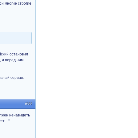
к и многие строгие
йский остановил
, и перед ним
льный сериал.
#365
олжен ненавидеть
жет…"