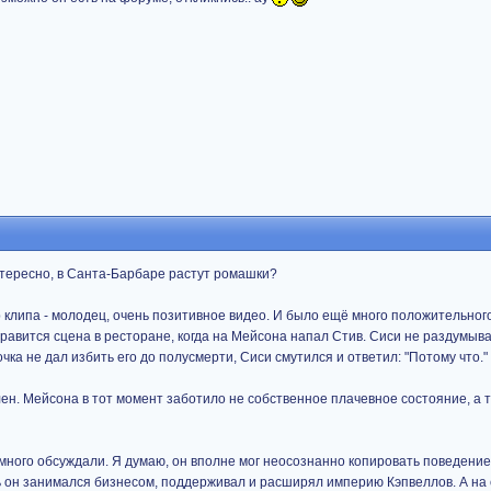
Интересно, в Санта-Барбаре растут ромашки?
р клипа - молодец, очень позитивное видео. И было ещё много положительног
равится сцена в ресторане, когда на Мейсона напал Стив. Сиси не раздумыва
чка не дал избить его до полусмерти, Сиси смутился и ответил: "Потому что."
н. Мейсона в тот момент заботило не собственное плачевное состояние, а то
е много обсуждали. Я думаю, он вполне мог неосознанно копировать поведение
ь он занимался бизнесом, поддерживал и расширял империю Кэпвеллов. А на