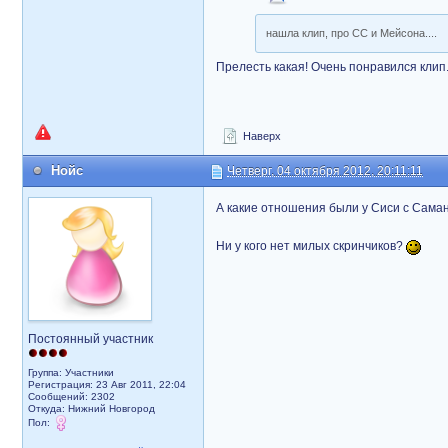
нашла клип, про СС и Мейсона....
Прелесть какая! Очень понравился клип
Наверх
Нойс
Четверг, 04 октября 2012, 20:11:11
А какие отношения были у Сиси с Сам
Ни у кого нет милых скринчиков?
Постоянный участник
Группа: Участники
Регистрация: 23 Авг 2011, 22:04
Сообщений: 2302
Откуда: Нижний Новгород
Пол: