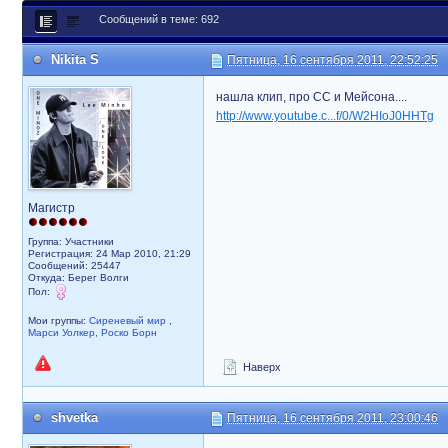
Сообщений в теме: 692
Nikita S
Пятница, 16 сентября 2011, 22:52:25
нашла клип, про СС и Мейсона....
http://www.youtube.c...f/0/W2HIoJ0HHTg
Магистр
Группа: Участники
Регистрация: 24 Мар 2010, 21:29
Сообщений: 25447
Откуда: Берег Волги
Пол:
Мои группы:
Сиреневый мир
,
Марси Уолкер
,
Роско Борн
Наверх
shvetka
Пятница, 16 сентября 2011, 23:00:46