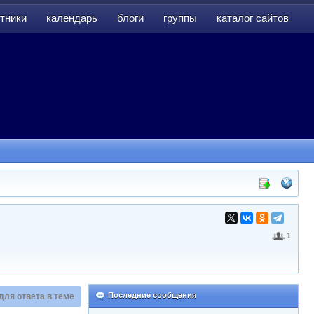
тники
календарь
блоги
группы
каталог сайтов
тники
календарь
блоги
группы
каталог сайтов
1
Последние сообщения
для ответа в теме