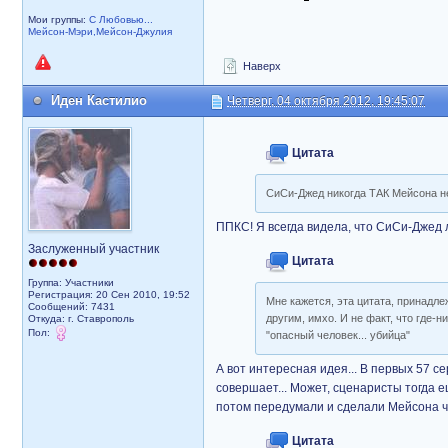
Мои группы:
С Любовью...
Мейсон-Мэри,Мейсон-Джулия
Наверх
Иден Кастилио
Четверг, 04 октября 2012, 19:45:07
Цитата
СиСи-Джед никогда ТАК Мейсона н
ППКС! Я всегда видела, что СиСи-Джед 
Заслуженный участник
Цитата
Группа: Участники
Регистрация: 20 Сен 2010, 19:52
Мне кажется, эта цитата, принадл
Сообщений: 7431
другим, имхо. И не факт, что где-
Откуда: г. Ставрополь
Пол:
"опасный человек... убийца"
А вот интересная идея... В первых 57 с
совершает... Может, сценаристы тогда е
потом передумали и сделали Мейсона ч
Цитата