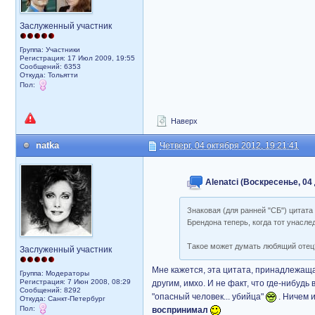
Заслуженный участник
Группа: Участники
Регистрация: 17 Июл 2009, 19:55
Сообщений: 6353
Откуда: Тольятти
Пол:
Наверх
natka
Четверг, 04 октября 2012, 19:21:41
Alenatci (Воскресенье, 04 
Знаковая (для ранней "СБ") цитат
Брендона теперь, когда тот унасл
Такое может думать любящий отец?
Заслуженный участник
Мне кажется, эта цитата, принадлежащ
Группа: Модераторы
Регистрация: 7 Июн 2008, 08:29
другим, имхо. И не факт, что где-нибуд
Сообщений: 8292
"опасный человек... убийца"
. Ничем 
Откуда: Санкт-Петербург
Пол:
воспринимал