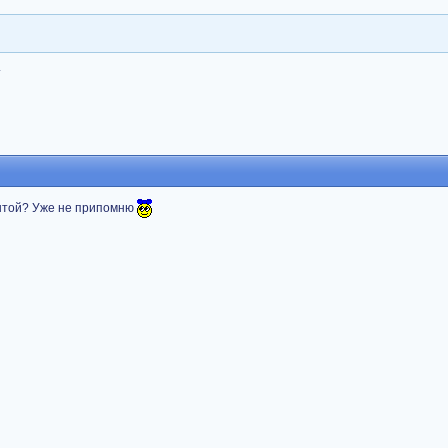
.
антой? Уже не припомню