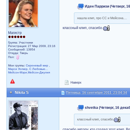
Иден Парризи (Четверг, 16
нашла клип, про СС и Мейсона....
классный клип, спасибо
Магистр
Группа: Участники
Регистрация: 27 Мар 2009, 23:16
Сообщений: 13954
Откуда: Тверь
Пол:
Мои группы:
Сиреневый мир
,
Марси Уолкер
,
С Любовью...
Мейсон-Мэри,Мейсон-Джулия
Наверх
Nikita S
Пятница, 16 сентября 2011, 23:04:34
shvetka (Четверг, 16 декаб
классный клип, спасибо
спасибо автору, кто создал этот клип. В