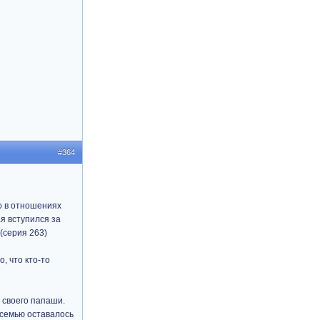
#364
о в отношениях
я вступился за
 (серия 263)
, что кто-то
 своего папаши.
 семью оставалось