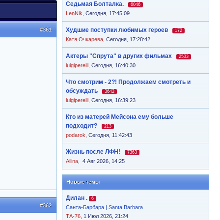
Седьмая Болталка.
6046
LenNik
,
Сегодня, 17:45:09
#361
Худшие поступки любимых героев
172
Катя Очкарева
,
Сегодня, 17:28:42
Актеры "Спрута" в других фильмах
2533
luigiperelli
,
Сегодня, 16:40:30
Что смотрим - 2?! Продолжаем смотреть и
обсуждать
3642
luigiperelli
,
Сегодня, 16:39:23
Кто из матерей Мейсона ему больше
подходит?
213
podarok
,
Сегодня, 11:42:43
Жизнь после ЛФН!
7363
Ailina
,
4 Авг 2026, 14:25
Новые темы
Дилан .
6
#362
Санта-Барбара | Santa Barbara
ТА-76
, 1 Июл 2026, 21:24