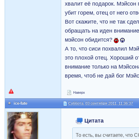
хвалит её подарок. Мэйсон 
убит горем, отец от него о
Вот скажите, что не так сд
обращать на иден внимание 
мэйсон обидится?
А то, что сиси похвалил Мэй
это плохой отец. Хороший 
внимание только на Мэйсона
время, чтоб не дай бог Мэй
Наверх
ice-fate
Суббота, 03 сентября 2011, 11:36:37
Цитата
То есть, вы считаете, что 