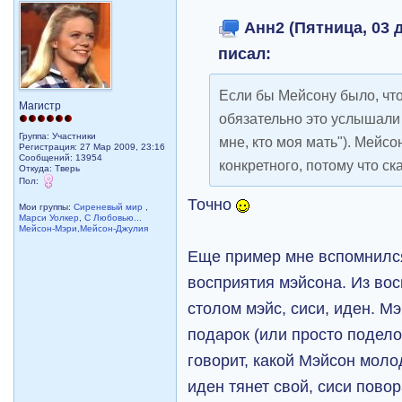
Анн2 (Пятница, 03 д
писал:
Если бы Мейсону было, что
Магистр
обязательно это услышали 
Группа: Участники
мне, кто моя мать"). Мейсо
Регистрация: 27 Мар 2009, 23:16
Сообщений: 13954
конкретного, потому что ск
Откуда: Тверь
Пол:
Точно
Мои группы:
Сиреневый мир
,
Марси Уолкер
,
С Любовью...
Мейсон-Мэри,Мейсон-Джулия
Еще пример мне вспомнилс
восприятия мэйсона. Из во
столом мэйс, сиси, иден. М
подарок (или просто подело
говорит, какой Мэйсон молод
иден тянет свой, сиси пово