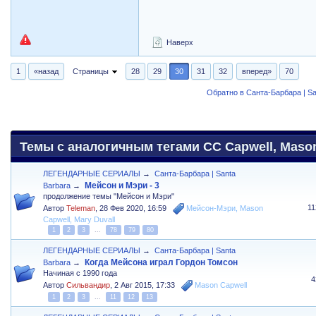
Наверх
1
«назад
Страницы
28
29
30
31
32
вперед»
70
Обратно в Санта-Барбара | Sa
Темы с аналогичным тегами CC Capwell, Maso
ЛЕГЕНДАРНЫЕ СЕРИАЛЫ
→
Санта-Барбара | Santa
Мейсон и Мэри - 3
Barbara
→
продолжение темы "Мейсон и Мэри"
1
Автор
Teleman
,
28 Фев 2020, 16:59
Мейсон-Мэри
,
Mason
Capwell
,
Mary Duvall
1
2
3
...
78
79
80
ЛЕГЕНДАРНЫЕ СЕРИАЛЫ
→
Санта-Барбара | Santa
Когда Мейсона играл Гордон Томсон
Barbara
→
Начиная с 1990 года
4
Автор
Сильвандир
,
2 Авг 2015, 17:33
Mason Capwell
1
2
3
...
11
12
13