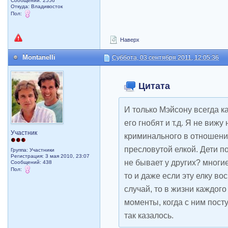
Сообщений: 2556
Откуда: Владивосток
Пол:
Наверх
Montanelli
Суббота, 03 сентября 2011, 12:05:36
Цитата
И только Мэйсону всегда ка
его гнобят и т.д. Я не виж
Участник
криминального в отношении
пресловутой елкой. Дети по
Группа: Участники
Регистрация: 3 мая 2010, 23:07
не бывает у других? многие
Сообщений: 438
Пол:
то и даже если эту елку в
случай, то в жизни каждог
моменты, когда с ним пос
так казалось.