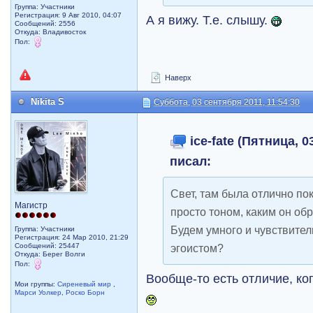
Группа: Участники
Регистрация: 9 Авг 2010, 04:07
А я вижу. Т.е. слышу.
Сообщений: 2556
Откуда: Владивосток
Пол:
Наверх
Nikita S
Суббота, 03 сентября 2011, 11:54:30
ice-fate (Пятница, 0
писал:
Свет, там была отлично по
Магистр
просто тоном, каким он обр
Будем умного и чувствител
Группа: Участники
Регистрация: 24 Мар 2010, 21:29
Сообщений: 25447
эгоистом?
Откуда: Берег Волги
Пол:
Вообще-то есть отличие, ко
Мои группы:
Сиреневый мир
,
Марси Уолкер
,
Роско Борн