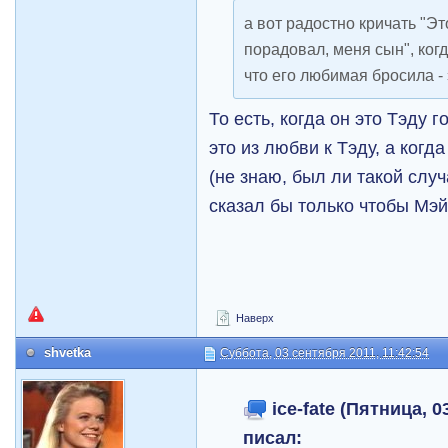
а вот радостно кричать "Э
порадовал, меня сын", когд
что его любимая бросила - 
То есть, когда он это Тэду г
это из любви к Тэду, а ког
(не знаю, был ли такой случа
сказал бы только чтобы Мэ
Наверх
shvetka
Суббота, 03 сентября 2011, 11:42:54
ice-fate (Пятница, 0
писал: