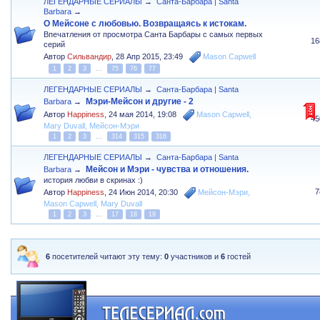
ЛЕГЕНДАРНЫЕ СЕРИАЛЫ
→
Санта-Барбара | Santa
Barbara
→
О Мейсоне с любовью. Возвращаясь к истокам.
Впечатления от просмотра Санта Барбары с самых первых
16
серий
Автор
Сильвандир
,
28 Апр 2015, 23:49
Mason Capwell
1
2
3
...
75
76
77
ЛЕГЕНДАРНЫЕ СЕРИАЛЫ
→
Санта-Барбара | Santa
Мэри-Мейсон и другие - 2
Barbara
→
Автор
Happiness
,
24 мая 2014, 19:08
Mason Capwell
,
45
Mary Duvall
,
Мейсон-Мэри
1
2
3
...
314
315
316
ЛЕГЕНДАРНЫЕ СЕРИАЛЫ
→
Санта-Барбара | Santa
Мейсон и Мэри - чувства и отношения.
Barbara
→
история любви в скринах :)
7
Автор
Happiness
,
24 Июн 2014, 20:30
Мейсон-Мэри
,
Mason Capwell
,
Mary Duvall
1
2
3
...
17
18
19
6
посетителей читают эту тему:
0
участников и
6
гостей