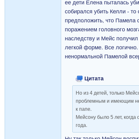
ее дети Елена пыталась уб
собирался убить Келли - то 
предположить, что Памела 
поражением головного моз
наследству и Мейс получил
легкой форме. Все логично.
ненормальной Памелой всер
Цитата
Но из 4 детей, только Мей
проблемным и имеющим не
к папе.
Мейсону было 5 лет, когда о
года.
Ну так только Мейсон воспи