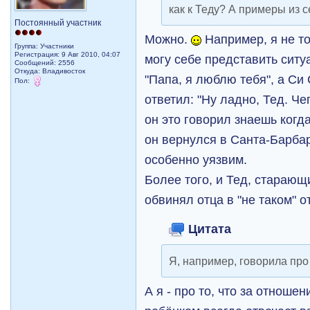
как к Теду? А примеры из 
Постоянный участник
Можно.
Например, я не то
Группа: Участники
Регистрация: 9 Авг 2010, 04:07
могу себе представить ситу
Сообщений: 2556
Откуда: Владивосток
"Папа, я люблю тебя", а Си
Пол:
ответил: "Ну ладно, Тед. Ч
он это говорил знаешь когд
он вернулся в Санта-Барбару
особенно уязвим.
Более того, и Тед, старающ
обвинял отца в "не таком" 
Цитата
Я, например, говорила п
А я - про то, что за отноше