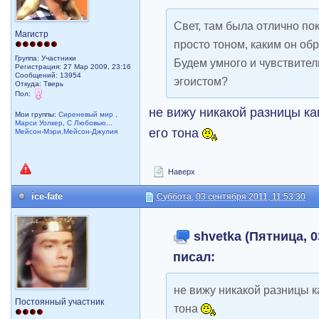
Свет, там была отлично по
Магистр
просто тоном, каким он обр
Группа: Участники
Будем умного и чувствител
Регистрация: 27 Мар 2009, 23:16
Сообщений: 13954
эгоистом?
Откуда: Тверь
Пол:
не вижу никакой разницы ка
Мои группы:
Сиреневый мир
,
Марси Уолкер
,
С Любовью...
его тона
Мейсон-Мэри,Мейсон-Джулия
Наверх
ice-fate
Суббота, 03 сентября 2011, 11:53:30
shvetka (Пятница, 0
писал:
не вижу никакой разницы к
Постоянный участник
тона