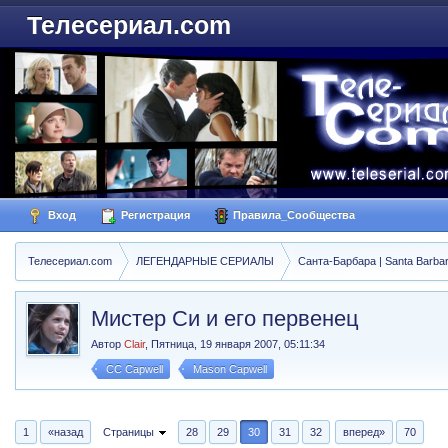
Телесериал.com
Вход
Регистрация
Правила_Сообщества
Телесериал.com
ЛЕГЕНДАРНЫЕ СЕРИАЛЫ
Санта-Барбара | Santa Barba
Мистер Си и его первенец
Автор
Clair
,
Пятница, 19 января 2007, 05:11:34
CC Capwell
Mason Capwell
1
«назад
Страницы
28
29
30
31
32
вперед»
70