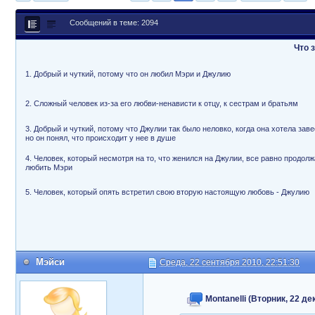
Сообщений в теме: 2094
Что 
1. Добрый и чуткий, потому что он любил Мэри и Джулию
2. Сложный человек из-за его любви-ненависти к отцу, к сестрам и братьям
3. Добрый и чуткий, потому что Джулии так было неловко, когда она хотела заве
но он понял, что происходит у нее в душе
4. Человек, который несмотря на то, что женился на Джулии, все равно продолж
любить Мэри
5. Человек, который опять встретил свою вторую настоящую любовь - Джулию
Мэйси
Среда, 22 сентября 2010, 22:51:30
Montanelli (Вторник, 22 де