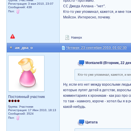
Группа: Участники
просто - противно.
Регистрация: 3 мая 2010, 23:07
СС Джеда Аллана - "нет".
Сообщений: 438
Пол:
Кто-то уже упоминал, кажется, и мне то
Мейсон. Интересно, почему.
Наверх
аж_два_о
Четверг, 23 сентября 2010, 01:02:30
Montanelli (Вторник, 22 де
Кто-то уже упоминал, кажется, и м
Ну, если его нет между взрослыми людьм
которые лупят детей в детстве, взрослых
комментариях к хроникам - как раз про 
Постоянный участник
то там - намного, короче - хотел бы я в
какой-нибудь.
Группа: Участники
Регистрация: 17 Июн 2010, 18:13
Сообщений: 3524
Пол:
Цитата