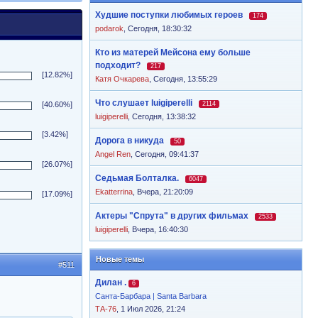
Худшие поступки любимых героев
174
podarok
,
Сегодня, 18:30:32
Кто из матерей Мейсона ему больше
подходит?
217
[12.82%]
Катя Очкарева
,
Сегодня, 13:55:29
Что слушает luigiperelli
[40.60%]
2114
luigiperelli
,
Сегодня, 13:38:32
[3.42%]
Дорога в никуда
50
Angel Ren
,
Сегодня, 09:41:37
[26.07%]
Седьмая Болталка.
6047
Ekatterrina
,
Вчера, 21:20:09
[17.09%]
Актеры "Спрута" в других фильмах
2533
luigiperelli
,
Вчера, 16:40:30
Новые темы
#511
Дилан .
6
Санта-Барбара | Santa Barbara
ТА-76
, 1 Июл 2026, 21:24