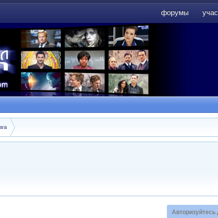
форумы
учас
форумы
учас
ara
Авторизуйтесь 