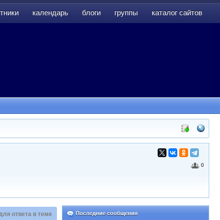
тники
календарь
блоги
группы
каталог сайтов
тники
календарь
блоги
группы
каталог сайтов
0
Последние сообщения
для ответа в теме