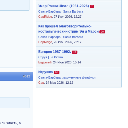
Умер Ронни Шелл (1931-2026)
7
Санта-Барбара | Santa Barbara
CapRidge
, 27 Июн 2026, 12:27
Как прошёл благотворительно-
ностальгический стрим Эя и Марси
20
Санта-Барбара | Santa Barbara
CapRidge
, 26 Июн 2026, 22:17
Europeo 1987-1992.
16
Спрут | La Piovra
luigiperelli
, 24 Июн 2026, 15:14
Игрушка
61
#512
Санта-Барбара: законченные фанфики
Cap
, 14 Мар 2026, 12:12
или злость, а