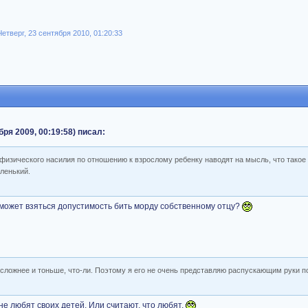
етверг, 23 сентября 2010, 01:20:33
бря 2009, 00:19:58) писал:
физического насилия по отношению к взрослому ребенку наводят на мысль, что такое
аленький.
а может взяться допустимость бить морду собственному отцу?
 сложнее и тоньше, что-ли. Поэтому я его не очень представляю распускающим руки п
не любят своих детей. Или считают, что любят.