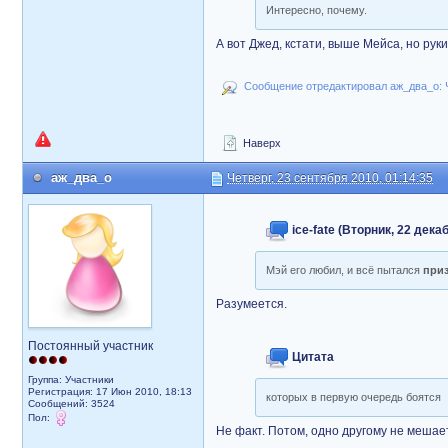
Интересно, почему.
А вот Джед, кстати, выше Мейса, но руки
Сообщение отредактировал аж_два_о: Че
Наверх
аж_два_о
Четверг, 23 сентября 2010, 01:14:35
ice-fate (Вторник, 22 дека
Мэй его любил, и всё пытался
при
Разумеется.
Постоянный участник
Цитата
Группа: Участники
Регистрация: 17 Июн 2010, 18:13
которых в первую очередь боятся
Сообщений: 3524
Пол:
Не факт. Потом, одно другому не мешает