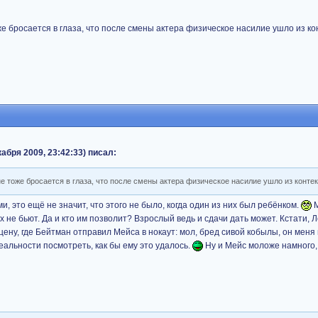
же бросается в глаза, что после смены актера физическое насилие ушло из ко
кабря 2009, 23:42:33) писал:
не тоже бросается в глаза, что после смены актера физическое насилие ушло из конте
и, это ещё не значит, что этого не было, когда один из них был ребёнком.
М
 не бьют. Да и кто им позволит? Взрослый ведь и сдачи дать может. Кстати, Л
сцену, где Бейтман отправил Мейса в нокаут: мол, бред сивой кобылы, он меня 
 реальности посмотреть, как бы ему это удалось.
Ну и Мейс моложе намного,