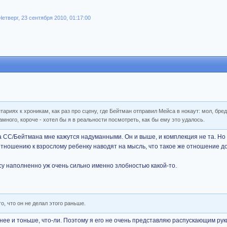
тверг, 23 сентября 2010, 01:17:00
нтариях к хроникам, как раз про сцену, где Бейтман отправил Мейса в нокаут: мол, бре
амного, короче - хотел бы я в реальности посмотреть, как бы ему это удалось.
ра СС/Бейтмана мне кажутся надуманными. Он и выше, и комплекция не та. Но
тношению к взрослому ребенку наводят на мысль, что такое же отношение до
у наполненно уж очень сильно именно злобностью какой-то.
го, что он не делал этого раньше.
нее и тоньше, что-ли. Поэтому я его не очень представляю распускающим ру