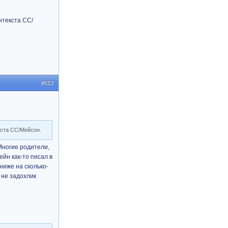
нтекста СС/
#513
кста СС/Мейсон.
ногие родители,
ейн как-то писал в
ниже на сколько-
 не задохлик