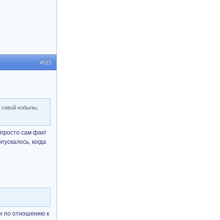
#515
д сивой кобылы,
 просто сам факт
пускалось, когда
ки по отношению к