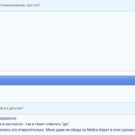
 изнасиловании, про это?
йса в детстве?
корректно.
 частности - так и тянет ответить "да".
елось это отвратительно. Меня даже не обида за Мейса берет в этих сценах 