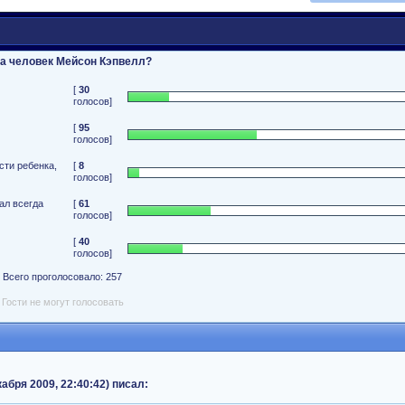
за человек Мейсон Кэпвелл?
[
30
голосов]
[
95
голосов]
сти ребенка,
[
8
голосов]
ал всегда
[
61
голосов]
[
40
голосов]
Всего проголосовало: 257
Гости не могут голосовать
кабря 2009, 22:40:42) писал: