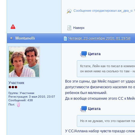
Сообщение отредактировал аж_два_о: Че
Наверх
Montanelli
Четверг, 23 сентября 2010, 01:19:58
Цитата
Кстати, Лейн как-то писал в комме
он меня ниже на сколько-то там - н
Все эти сцены, где Мейс падает от уда
Участник
допустимости физического насилия по о
ребенок был маленький.
Группа: Участники
Регистрация: 3 мая 2010, 23:07
Да и вообще отношение этого СС к Мейс
Сообщений: 438
Пол:
Цитата
Но я не думаю, что это гарантия то
У СС/Аллана набор чувств гораздо слож