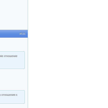
#516
 же отношение
о отношению к