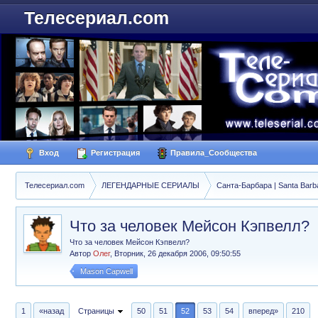
Телесериал.com
Вход
Регистрация
Правила_Сообщества
Телесериал.com
ЛЕГЕНДАРНЫЕ СЕРИАЛЫ
Санта-Барбара | Santa Barb
Что за человек Мейсон Кэпвелл?
Что за человек Мейсон Кэпвелл?
Автор
Олег
,
Вторник, 26 декабря 2006, 09:50:55
Mason Capwell
1
«назад
Страницы
50
51
52
53
54
вперед»
210