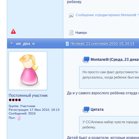
ребенку.
Сообщение отредактировал Montanelli: Ч
Наверх
аж_два_о
Четверг, 23 сентября 2010, 01:34:14
Montanelli (Среда, 23 дека
Но просто сам факт допустимости 
допускалось, когда ребенок был м
Да и у самого взрослого ребёнка откуд
Постоянный участник
Группа: Участники
Цитата
Регистрация: 17 Июн 2010, 18:13
Сообщений: 3524
Пол:
У СС/Аллана набор чувств гораздо
ребенку.
Детей бьют и родители, которые искрен