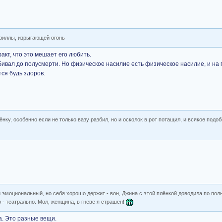
ориллы, изрыгающей огонь
факт, что это мешает его любить.
избивал до полусмерти. Но физическое насилие есть физическое насилие, и на 
тся будь здоров.
ку, особенно если не только вазу разбил, но и осколок в рот потащил, и всякое подоб
 и эмоциональный, но себя хорошо держит - вон, Джина с этой плёнкой доводила по пол
о - театрально. Мол, женщина, в гневе я страшен!
а. Это разные вещи.