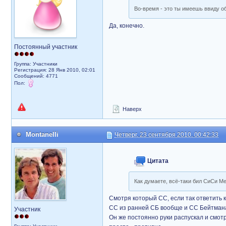
Во-время - это ты имеешь ввиду об
Да, конечно.
Постоянный участник
Группа: Участники
Регистрация: 28 Янв 2010, 02:01
Сообщений: 4771
Пол:
Наверх
Montanelli
Четверг, 23 сентября 2010, 00:42:33
Цитата
Как думаете, всё-таки бил СиСи Ме
Смотря который СС, если так ответить 
СС из ранней СБ вообще и СС Бейтмана в
Участник
Он же постоянно руки распускал и смотр