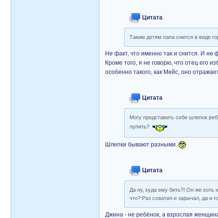
Цитата
Таким детям папа снится в виде г
Не факт, что именно так и снится. И не 
Кроме того, я не говорю, что отец его 
особенно такого, как Мейс, оно отражае
Цитата
Могу представить себе шлепок ребён
лупить?
Шлепки бывают разными.
Цитата
Да ну, куда ему бить?! Он же хоть
что? Раз схватил и зарычал, да и т
Джина - не ребёнок, а взрослая женщин