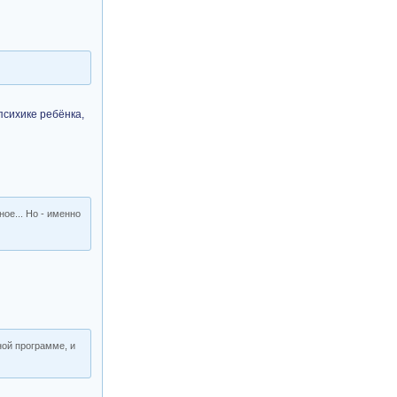
психике ребёнка,
ное... Но - именно
ной программе, и