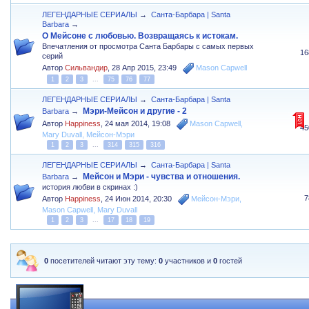
ЛЕГЕНДАРНЫЕ СЕРИАЛЫ
→
Санта-Барбара | Santa
Barbara
→
О Мейсоне с любовью. Возвращаясь к истокам.
Впечатления от просмотра Санта Барбары с самых первых
16
серий
Автор
Сильвандир
,
28 Апр 2015, 23:49
Mason Capwell
1
2
3
...
75
76
77
ЛЕГЕНДАРНЫЕ СЕРИАЛЫ
→
Санта-Барбара | Santa
Мэри-Мейсон и другие - 2
Barbara
→
Автор
Happiness
,
24 мая 2014, 19:08
Mason Capwell
,
45
Mary Duvall
,
Мейсон-Мэри
1
2
3
...
314
315
316
ЛЕГЕНДАРНЫЕ СЕРИАЛЫ
→
Санта-Барбара | Santa
Мейсон и Мэри - чувства и отношения.
Barbara
→
история любви в скринах :)
7
Автор
Happiness
,
24 Июн 2014, 20:30
Мейсон-Мэри
,
Mason Capwell
,
Mary Duvall
1
2
3
...
17
18
19
0
посетителей читают эту тему:
0
участников и
0
гостей