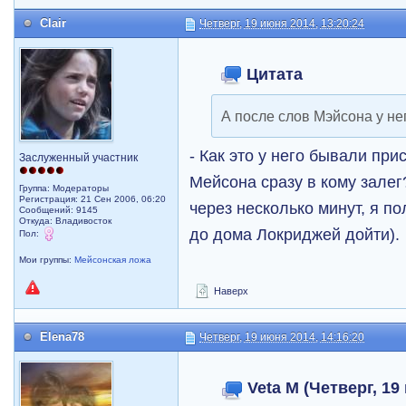
Clair
Четверг, 19 июня 2014, 13:20:24
Цитата
А после слов Мэйсона у не
- Как это у него бывали при
Заслуженный участник
Мейсона сразу в кому залег?
Группа: Модераторы
Регистрация: 21 Сен 2006, 06:20
через несколько минут, я по
Сообщений: 9145
Откуда: Владивосток
до дома Локриджей дойти).
Пол:
Мои группы:
Мейсонская ложа
Наверх
Elena78
Четверг, 19 июня 2014, 14:16:20
Veta M (Четверг, 19