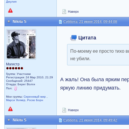
Джулия
Наверх
Nikita S
Суббота, 21 июня 2014, 09:44:08
Цитата
По-моему ее просто тихо в
не убили.
Магистр
Группа: Участники
Регистрация: 24 Мар 2010, 21:29
А жаль! Она была ярким пер
Сообщений: 25447
Откуда: Берег Волги
яркую линию придумать.
Пол:
Мои группы:
Сиреневый мир
,
Марси Уолкер
,
Роско Борн
Наверх
Nikita S
Суббота, 21 июня 2014, 09:49:42