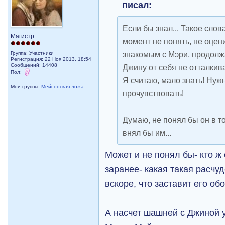
писал:
Если бы знал... Такое слов
Магистр
момент не понять, не оцен
знакомым с Мэри, продолж
Группа: Участники
Регистрация: 22 Ноя 2013, 18:54
Сообщений: 14408
Джину от себя не отталкивал
Пол:
Я считаю, мало знать! Нуж
Мои группы:
Мейсонская ложа
прочувствовать!
Думаю, не понял бы он в т
внял бы им...
Может и не понял бы- кто ж
заранее- какая такая расчу
вскоре, что заставит его об
А насчет шашней с Джиной 