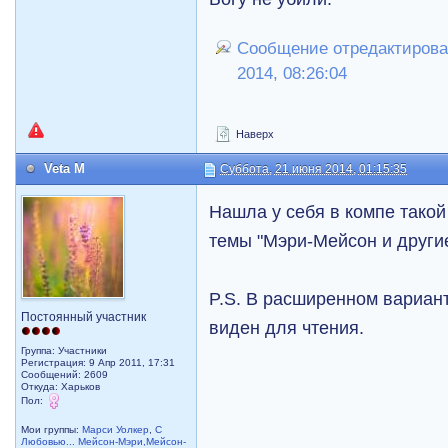
Сообщение отредактировал
2014, 08:26:04
Наверх
Veta M
Суббота, 21 июня 2014, 01:15:35
Нашла у себя в компе такой 
темы "Мэри-Мейсон и другие
P.S. В расширенном вариант
Постоянный участник
виден для чтения.
Группа: Участники
Регистрация: 9 Апр 2011, 17:31
Сообщений: 2609
Откуда: Харьков
Пол:
Мои группы:
Марси Уолкер
,
С
Любовью... Мейсон-Мэри,Мейсон-