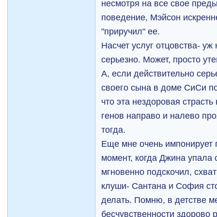
несмотря на все свое пред
поведение, Мэйсон искренне
"приручил" ее.
Насчет услуг отцовства- уж
серьезно. Может, просто ут
А, если действительно серье
своего сына в доме СиСи п
что эта нездоровая страсть
генов направо и налево пр
тогда.
Еще мне очень импонирует 
момент, когда Джина упала 
мгновенно подскочил, схвати
клуши- Сантана и София ст
делать. Помню, в детстве м
бесчувственности здорово р