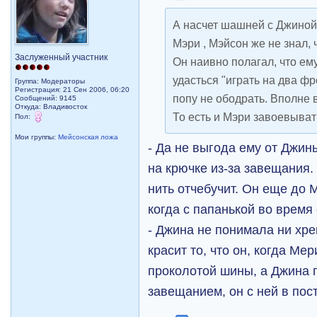
А насчет шашней с Джиной
Мэри , Мэйсон же не знал, 
Заслуженный участник
Он наивно полагал, что ем
удасться "играть на два фро
Группа: Модераторы
Регистрация: 21 Сен 2006, 06:20
попу не ободрать. Вполне 
Сообщений: 9145
Откуда: Владивосток
То есть и Мэри завоевыват
Пол:
Мои группы:
Мейсонская ложа
- Да не выгода ему от Джин
на крючке из-за завещания. 
нить отчебучит. Он еще до 
когда с папанькой во время
- Джина не понимала ни хре
красит то, что он, когда Ме
проколотой шины, а Джина 
завещанием, он с ней в пос