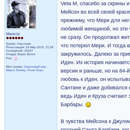
Veta M, спасибо за скрины и
Мейсон во всей своей красе!
прежнему, что Мери для нег
любимой женщиной, но эти 
Магистр
не сразу. Он продолжал жить
Группа: Участники
что потерял Мери. И тогда 
Регистрация: 24 Мар 2010, 21:29
Сообщений: 25447
закружилось. Далеко за при
Откуда: Берег Волги
Пол:
Иден. Их история начинается
Мои группы:
Сиреневый мир
,
версии и раньше, но на 84-й
Марси Уолкер
,
Роско Борн
любовь к Иден, он испытыв
Сантане и даже добивался 
ведь Иден и Круза считают
Барбары.
В чувства Мейсона к Джулии
поздней Санта Барбаре, ког