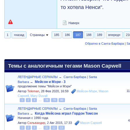
то хотела Ненси".
Наверх
1
«назад
Страницы
185
186
187
188
189
вперед»
21
Обратно в Санта-Барбара | Sa
Темы с аналогичным тегами Mason Capwell
ЛЕГЕНДАРНЫЕ СЕРИАЛЫ
→
Санта-Барбара | Santa
Мейсон и Мэри - 3
Barbara
→
продолжение темы "Мейсон и Мэри"
1
Автор
Teleman
,
28 Фев 2020, 16:59
Мейсон-Мэри
,
Mason
Capwell
,
Mary Duvall
1
2
3
...
78
79
80
ЛЕГЕНДАРНЫЕ СЕРИАЛЫ
→
Санта-Барбара | Santa
Когда Мейсона играл Гордон Томсон
Barbara
→
Начиная с 1990 года
4
Автор
Сильвандир
,
2 Авг 2015, 17:33
Mason Capwell
1
2
3
...
11
12
13