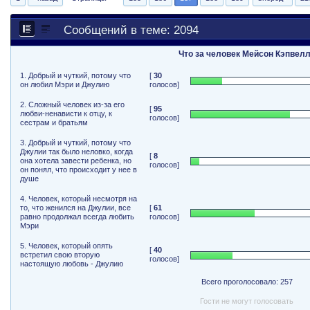
Сообщений в теме: 2094
Что за человек Мейсон Кэпвел
1. Добрый и чуткий, потому что
[
30
он любил Мэри и Джулию
голосов]
2. Сложный человек из-за его
[
95
любви-ненависти к отцу, к
голосов]
сестрам и братьям
3. Добрый и чуткий, потому что
Джулии так было неловко, когда
[
8
она хотела завести ребенка, но
голосов]
он понял, что происходит у нее в
душе
4. Человек, который несмотря на
то, что женился на Джулии, все
[
61
равно продолжал всегда любить
голосов]
Мэри
5. Человек, который опять
[
40
встретил свою вторую
голосов]
настоящую любовь - Джулию
Всего проголосовало: 257
Гости не могут голосовать