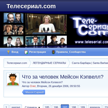
Телесериал.com
Вход
Регистрация
Правила_Сообщества
Телесериал.com
ЛЕГЕНДАРНЫЕ СЕРИАЛЫ
Санта-Барбара | Santa Barba
Что за человек Мейсон Кэпвелл?
Что за человек Мейсон Кэпвелл?
Автор
Олег
,
Вторник, 26 декабря 2006, 09:50:55
Mason Capwell
1
«назад
Страницы
185
186
187
188
189
вперед»
21