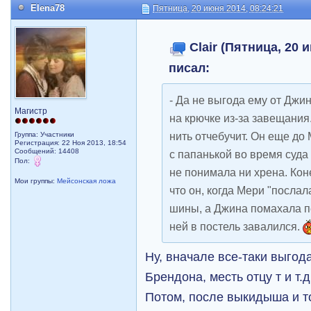
Elena78
Пятница, 20 июня 2014, 08:24:21
Clair (Пятница, 20 
писал:
- Да не выгода ему от Джи
Магистр
на крючке из-за завещания.
нить отчебучит. Он еще до
Группа: Участники
Регистрация: 22 Ноя 2013, 18:54
Сообщений: 14408
с папанькой во время суда
Пол:
не понимала ни хрена. Кон
Мои группы:
Мейсонская ложа
что он, когда Мери "послал
шины, а Джина помахала п
ней в постель завалился.
Ну, вначале все-таки выгод
Брендона, месть отцу т и т.д
Потом, после выкидыша и то