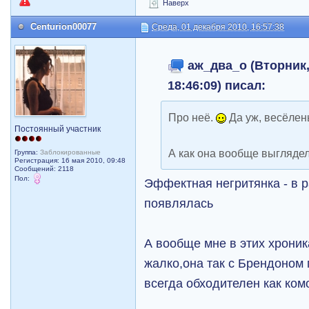
Наверх
Centurion00077
Среда, 01 декабря 2010, 16:57:38
аж_два_о (Вторник,
18:46:09) писал:
Про неё.
Да уж, весёлен
Постоянный участник
А как она вообще выглядел
Группа:
Заблокированные
Регистрация: 16 мая 2010, 09:48
Сообщений: 2118
Пол:
Эффектная негритянка - в р
появлялась
А вообще мне в этих хрони
жалко,она так с Брендоном
всегда обходителен как ком