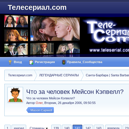
Телесериал.com
Вход
Регистрация
Правила_Сообщества
Телесериал.com
ЛЕГЕНДАРНЫЕ СЕРИАЛЫ
Санта-Барбара | Santa Barba
Что за человек Мейсон Кэпвелл?
Что за человек Мейсон Кэпвелл?
Автор
Олег
,
Вторник, 26 декабря 2006, 09:50:55
Mason Capwell
1
«назад
Страницы
139
140
141
142
143
вперед»
21