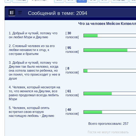
Сообщений в теме: 2094
Что за человек Мейсон Кэпвел
1. Добрый и чуткий, потому что
[
30
он любил Мэри и Джулию
голосов]
2. Сложный человек из-за его
[
95
любви-ненависти к отцу, к
голосов]
сестрам и братьям
3. Добрый и чуткий, потому что
Джулии так было неловко, когда
[
8
она хотела завести ребенка, но
голосов]
он понял, что происходит у нее в
душе
4. Человек, который несмотря на
то, что женился на Джулии, все
[
61
равно продолжал всегда любить
голосов]
Мэри
5. Человек, который опять
[
40
встретил свою вторую
голосов]
настоящую любовь - Джулию
Всего проголосовало: 257
Гости не могут голосовать