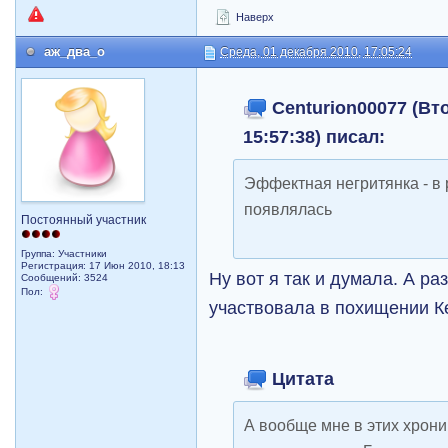
Наверх
аж_два_о
Среда, 01 декабря 2010, 17:05:24
Centurion00077 (Вто
15:57:38) писал:
Эффектная негритянка - в 
появлялась
Постоянный участник
Группа: Участники
Регистрация: 17 Июн 2010, 18:13
Ну вот я так и думала. А ра
Сообщений: 3524
Пол:
участвовала в похищении 
Цитата
А вообще мне в этих хрон