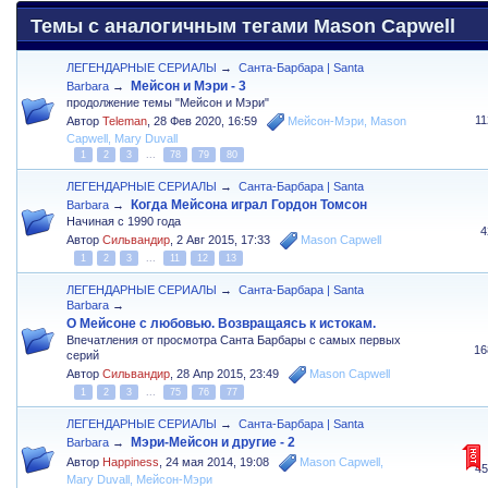
Темы с аналогичным тегами Mason Capwell
ЛЕГЕНДАРНЫЕ СЕРИАЛЫ
→
Санта-Барбара | Santa
Мейсон и Мэри - 3
Barbara
→
продолжение темы "Мейсон и Мэри"
1
Автор
Teleman
,
28 Фев 2020, 16:59
Мейсон-Мэри
,
Mason
Capwell
,
Mary Duvall
1
2
3
...
78
79
80
ЛЕГЕНДАРНЫЕ СЕРИАЛЫ
→
Санта-Барбара | Santa
Когда Мейсона играл Гордон Томсон
Barbara
→
Начиная с 1990 года
4
Автор
Сильвандир
,
2 Авг 2015, 17:33
Mason Capwell
1
2
3
...
11
12
13
ЛЕГЕНДАРНЫЕ СЕРИАЛЫ
→
Санта-Барбара | Santa
Barbara
→
О Мейсоне с любовью. Возвращаясь к истокам.
Впечатления от просмотра Санта Барбары с самых первых
16
серий
Автор
Сильвандир
,
28 Апр 2015, 23:49
Mason Capwell
1
2
3
...
75
76
77
ЛЕГЕНДАРНЫЕ СЕРИАЛЫ
→
Санта-Барбара | Santa
Мэри-Мейсон и другие - 2
Barbara
→
Автор
Happiness
,
24 мая 2014, 19:08
Mason Capwell
,
4
Mary Duvall
,
Мейсон-Мэри