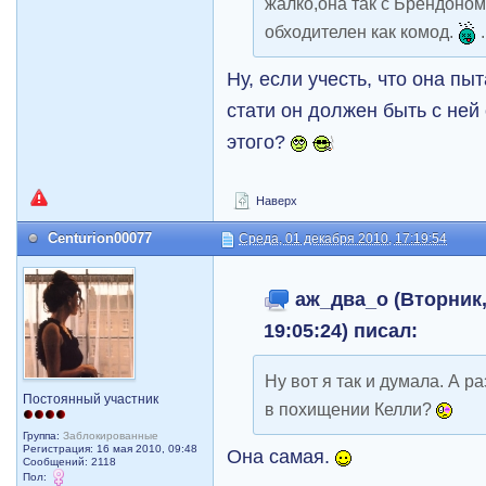
жалко,она так с Брендоном
обходителен как комод.
.
Ну, если учесть, что она пыт
стати он должен быть с не
этого?
Наверх
Centurion00077
Среда, 01 декабря 2010, 17:19:54
аж_два_о (Вторник,
19:05:24) писал:
Ну вот я так и думала. А р
Постоянный участник
в похищении Келли?
Группа:
Заблокированные
Регистрация: 16 мая 2010, 09:48
Она самая.
Сообщений: 2118
Пол: