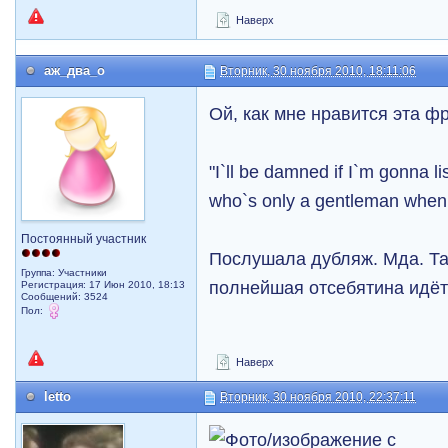
Наверх
аж_два_о
Вторник, 30 ноября 2010, 18:11:06
Ой, как мне нравится эта ф
"I`ll be damned if I`m gonna li
who`s only a gentleman when i
Постоянный участник
Послушала дубляж. Мда. Та
Группа: Участники
полнейшая отсебятина идёт
Регистрация: 17 Июн 2010, 18:13
Сообщений: 3524
Пол:
Наверх
letto
Вторник, 30 ноября 2010, 22:37:11