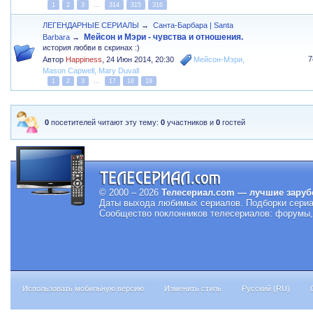
1
2
3
...
314
315
316
ЛЕГЕНДАРНЫЕ СЕРИАЛЫ
→
Санта-Барбара | Santa
Мейсон и Мэри - чувства и отношения.
Barbara
→
история любви в скринах :)
7
Автор
Happiness
,
24 Июн 2014, 20:30
Мейсон-Мэри
,
Mason Capwell
,
Mary Duvall
1
2
3
...
17
18
19
0
посетителей читают эту тему:
0
участников и
0
гостей
© 2000 – 2026
Телесериал.com — лучшие заруб
Даты выхода любимых сериалов.
Подборки сериа
Сообщество поклонников телесериалов: форумы, 
Использовать мобильную версию
Изменить стиль
Русский (RU)