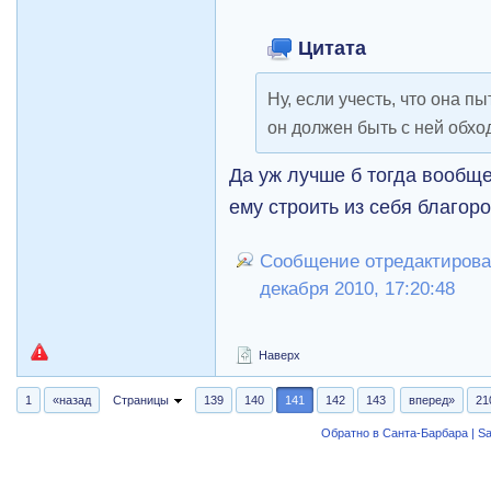
Цитата
Ну, если учесть, что она пы
он должен быть с ней обх
Да уж лучше б тогда вообще
ему строить из себя благор
Сообщение отредактировал
декабря 2010, 17:20:48
Наверх
1
«назад
Страницы
139
140
141
142
143
вперед»
21
Обратно в Санта-Барбара | Sa