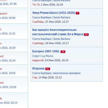
Санта-Барбара | Santa Barbara
пр 2011, 07:48
ТА-76
, 1 Июл 2026, 21:24
Умер Ронни Шелл (1931-2026)
7
speech
Санта-Барбара | Santa Barbara
я 2010, 04:06
CapRidge
, 27 Июн 2026, 12:27
n
Как прошёл благотворительно-
н 2010, 12:21
ностальгический стрим Эя и Марси
20
Санта-Барбара | Santa Barbara
CapRidge
, 26 Июн 2026, 22:17
n
н 2010, 19:29
Europeo 1987-1992.
16
Спрут | La Piovra
ин2
luigiperelli
, 24 Июн 2026, 15:14
н 2010, 22:24
Игрушка
ta
61
н 2010, 19:05
Санта-Барбара: законченные фанфики
Cap
, 14 Мар 2026, 12:12
ин2
вг 2010, 23:29
la
юн 2010, 20:14