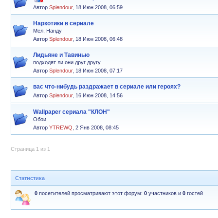
Автор
Splendour
,
18 Июн 2008, 06:59
Наркотики в сериале
Мел, Нанду
Автор
Splendour
,
18 Июн 2008, 06:48
Лидьяне и Тавинью
подходят ли они друг другу
Автор
Splendour
,
18 Июн 2008, 07:17
вас что-нибудь раздражает в сериале или героях?
Автор
Splendour
,
16 Июн 2008, 14:56
Wallpaper сериала "КЛОН"
Обои
Автор
YTREWQ
,
2 Янв 2008, 08:45
Страница 1 из 1
Статистика
0
посетителей просматривают этот форум:
0
участников и
0
гостей