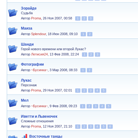
Зорайде
Судьба
Автор
Proma
,
26 Ноя 2007, 00:58
1
2
3
Маиза
Автор
Splendour
,
18 Июн 2008, 09:10
1
2
Шанди
Герой нового времени или второй Лукас?
Автор
Летисия24
,
13 Фев 2008, 22:24
1
2
3
Фотографии
Автор
~Бусинка~
,
3 Мар 2008, 08:33
1
2
Лукас
Персонаж
Автор
Proma
,
29 Ноя 2007, 02:01
1
2
3
4
5
Мел
Автор
~Бусинка~
,
9 Фев 2008, 09:23
1
2
3
4
5
Иветти и Львеночек
Сложные отношения
Автор
Proma
,
12 Ноя 2007, 21:10
1
2
3
4
5
6
Восточные танцы