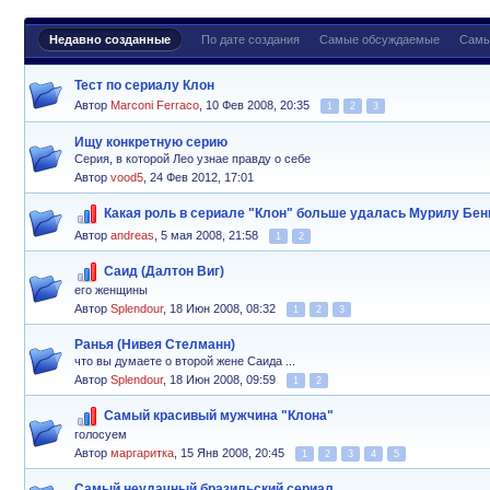
Недавно созданные
По дате создания
Самые обсуждаемые
Самы
Тест по сериалу Клон
Автор
Marconi Ferraco
,
10 Фев 2008, 20:35
1
2
3
Ищу конкретную серию
Серия, в которой Лео узнае правду о себе
Автор
vood5
,
24 Фев 2012, 17:01
Какая роль в сериале "Клон" больше удалась Мурилу Бен
Автор
andreas
,
5 мая 2008, 21:58
1
2
Саид (Далтон Виг)
его женщины
Автор
Splendour
,
18 Июн 2008, 08:32
1
2
3
Ранья (Нивея Стелманн)
что вы думаете о второй жене Саида ...
Автор
Splendour
,
18 Июн 2008, 09:59
1
2
Самый красивый мужчина "Клона"
голосуем
Автор
маргаритка
,
15 Янв 2008, 20:45
1
2
3
4
5
Самый неудачный бразильский сериал