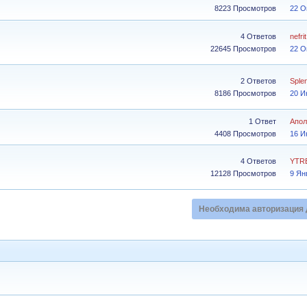
8223 Просмотров
22 О
4 Ответов
nefrit
22645 Просмотров
22 О
2 Ответов
Sple
8186 Просмотров
20 И
1 Ответ
Апол
4408 Просмотров
16 И
4 Ответов
YTR
12128 Просмотров
9 Ян
Необходима авторизация 