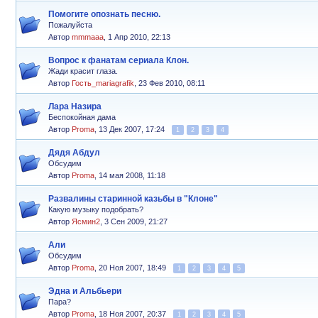
Помогите опознать песню.
Пожалуйста
Автор
mmmaaa
,
1 Апр 2010, 22:13
Вопрос к фанатам сериала Клон.
Жади красит глаза.
Автор
Гость_mariagrafik
,
23 Фев 2010, 08:11
Лара Назира
Беспокойная дама
Автор
Proma
,
13 Дек 2007, 17:24
1
2
3
4
Дядя Абдул
Обсудим
Автор
Proma
,
14 мая 2008, 11:18
Развалины старинной казьбы в "Клоне"
Какую музыку подобрать?
Автор
Ясмин2
,
3 Сен 2009, 21:27
Али
Обсудим
Автор
Proma
,
20 Ноя 2007, 18:49
1
2
3
4
5
Эдна и Альбьери
Пара?
Автор
Proma
,
18 Ноя 2007, 20:37
1
2
3
4
5