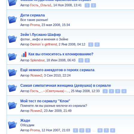
Автор
Гость_Ольга1
,
14 Ноя 2008, 13:41
1
2
Дети сериала
Все такие разные!
Автор
Proma
,
23 мая 2008, 15:34
Зейн \ Лусиано Шафир
фотки , инфо и мнения о Зейне
Автор
Demon`s girlfriend
,
2 Янв 2008, 04:12
1
2
Как вы относитесь к клонированию?
Автор
Splendour
,
18 Июн 2008, 06:43
1
2
Ещё немного анекдотов о героях сериала
Автор
Ясмин2
,
3 Сен 2010, 22:24
Самая симпатичная женщина (девушка) в сериале
Автор
Гость_...--)Светунька(--...
,
25 Мар 2008, 12:33
1
2
3
4
Мой тест по сериалу "Клон"
Помните ли вы разные мелочи из сериала?
Автор
Ясмин2
,
23 Авг 2009, 21:49
Жаде
Обсудим
Автор
Proma
,
12 Ноя 2007, 21:03
1
2
3
...
6
7
8