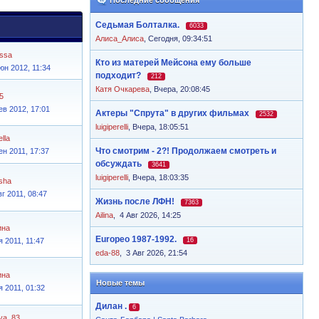
Седьмая Болталка.
6033
Алиса_Алиса
,
Сегодня, 09:34:51
ssa
Кто из матерей Мейсона ему больше
юн 2012, 11:34
подходит?
212
Катя Очкарева
,
Вчера, 20:08:45
5
ев 2012, 17:01
Актеры "Спрута" в других фильмах
2532
luigiperelli
,
Вчера, 18:05:51
lla
Что смотрим - 2?! Продолжаем смотреть и
ен 2011, 17:37
обсуждать
3641
luigiperelli
,
Вчера, 18:03:35
sha
вг 2011, 08:47
Жизнь после ЛФН!
7363
Ailina
,
4 Авг 2026, 14:25
ина
Europeo 1987-1992.
я 2011, 11:47
16
eda-88
,
3 Авг 2026, 21:54
ина
Новые темы
я 2011, 01:32
Дилан .
6
ya_83