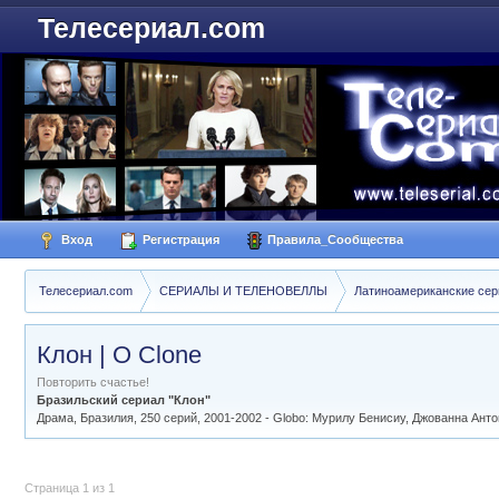
Телесериал.com
Вход
Регистрация
Правила_Сообщества
Телесериал.com
СЕРИАЛЫ И ТЕЛЕНОВЕЛЛЫ
Латиноамериканские се
Клон | O Clone
Повторить счастье!
Бразильский сериал "Клон"
Драма, Бразилия, 250 серий, 2001-2002 - Globo: Мурилу Бенисиу, Джованна Ант
Страница 1 из 1