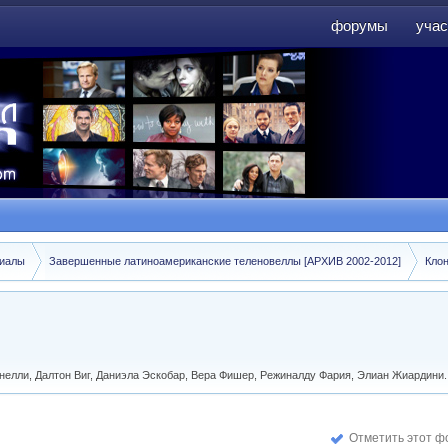
форумы
учас
форумы
учас
риалы
Завершенные латиноамериканские теленовеллы [АРХИВ 2002-2012]
Клон
онелли, Далтон Виг, Даниэла Эскобар, Вера Фишер, Режиналду Фария, Элиан Жиардини.
Отметить этот ф