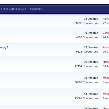
е просматриваемые
Настроить
28 Ответов
Vane
50032 Просмотров
22 И
0 Ответов
vood
4893 Просмотров
24 Ф
исиу?
13 Ответов
Arase
9128 Просмотров
26 С
20 Ответов
Nata
17454 Просмотров
13 А
10 Ответов
Мад
36502 Просмотров
8 ма
43 Ответов
Мад
23361 Просмотров
7 ма
16 Ответов
Nast