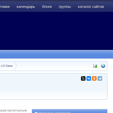
тники
календарь
блоги
группы
каталог сайтов
тники
календарь
блоги
группы
каталог сайтов
 | O Clone
орум прочитанным
Последние сообщения