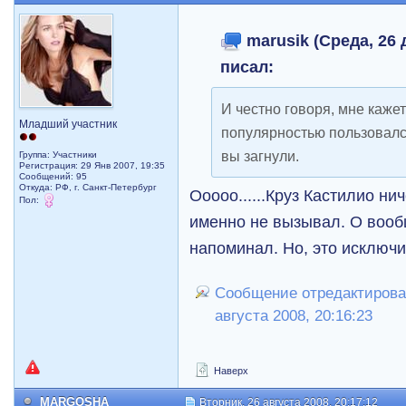
marusik (Среда, 26 
писал:
И честно говоря, мне каже
Младший участник
популярностью пользовался
вы загнули.
Группа: Участники
Регистрация: 29 Янв 2007, 19:35
Сообщений: 95
Откуда: РФ, г. Санкт-Петербург
Ооооо......Круз Кастилио н
Пол:
именно не вызывал. О вооб
напоминал. Но, это исключ
Сообщение отредактиров
августа 2008, 20:16:23
Наверх
MARGOSHA
Вторник, 26 августа 2008, 20:17:12