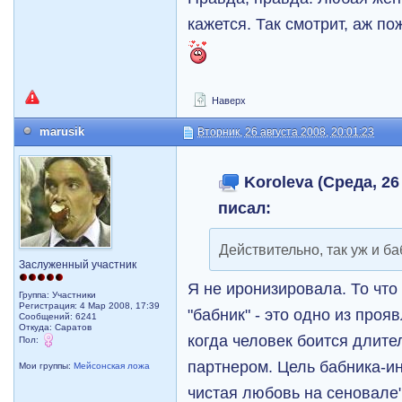
кажется. Так смотрит, аж пож
Наверх
marusik
Вторник, 26 августа 2008, 20:01:23
Koroleva (Среда, 26
писал:
Действительно, так уж и б
Заслуженный участник
Я не иронизировала. То что
Группа: Участники
Регистрация: 4 Мар 2008, 17:39
"бабник" - это одно из про
Сообщений: 6241
Откуда: Саратов
когда человек боится длит
Пол:
партнером. Цель бабника-и
Мои группы:
Мейсонская ложа
чистая любовь на сеновале"