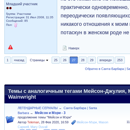
Младший участник
практически одновременно,
Группа: Участники
переодически появляющихс
Регистрация: 31 Июл 2008, 11:35
Сообщений: 85
никакого отношения к моим
Пол:
потаскун в женском роде не
Наверх
1
«назад
Страницы
25
26
27
28
29
вперед»
253
Обратно в Санта-Барбара | Sa
Темы с аналогичным тегами Мейсон-Джулия, Ma
Wainwright
ЛЕГЕНДАРНЫЕ СЕРИАЛЫ
→
Санта-Барбара | Santa
Мейсон и Мэри - 3
Barbara
→
продолжение темы "Мейсон и Мэри"
1
Автор
Teleman
,
28 Фев 2020, 16:59
Мейсон-Мэри
,
Mason
Capwell
,
Mary Duvall