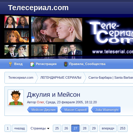
Телесериал.com
Вход
Регистрация
Правила_Сообщества
Телесериал.com
ЛЕГЕНДАРНЫЕ СЕРИАЛЫ
Санта-Барбара | Santa Barba
Джулия и Мейсон
Автор
Олег
,
Среда, 23 февраля 2005, 18:11:20
Мейсон-Джулия
Mason Capwell
Julia Wainwright
1
«назад
Страницы
25
26
27
28
29
вперед»
253