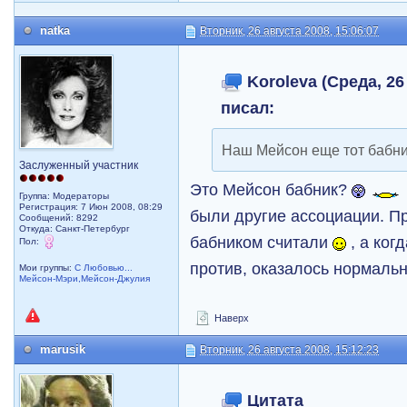
natka
Вторник, 26 августа 2008, 15:06:07
Koroleva (Среда, 26
писал:
Наш Мейсон еще тот бабн
Заслуженный участник
Это Мейсон бабник?
Группа: Модераторы
Регистрация: 7 Июн 2008, 08:29
были другие ассоциации. П
Сообщений: 8292
Откуда: Санкт-Петербург
бабником считали
, а ког
Пол:
против, оказалось нормал
Мои группы:
С Любовью...
Мейсон-Мэри,Мейсон-Джулия
Наверх
marusik
Вторник, 26 августа 2008, 15:12:23
Цитата