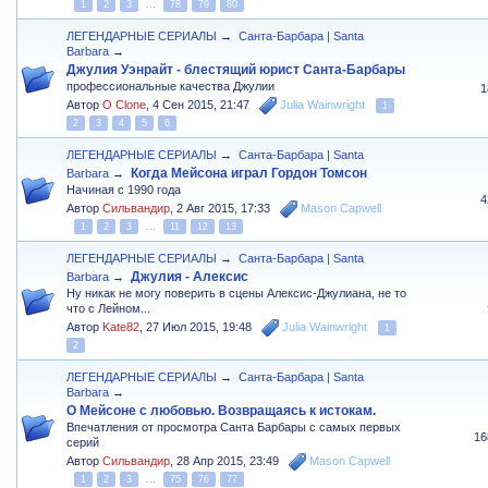
1
2
3
...
78
79
80
ЛЕГЕНДАРНЫЕ СЕРИАЛЫ
→
Санта-Барбара | Santa
Barbara
→
Джулия Уэнрайт - блестящий юрист Санта-Барбары
профессиональные качества Джулии
1
Автор
O Clone
,
4 Сен 2015, 21:47
Julia Wainwright
1
2
3
4
5
6
ЛЕГЕНДАРНЫЕ СЕРИАЛЫ
→
Санта-Барбара | Santa
Когда Мейсона играл Гордон Томсон
Barbara
→
Начиная с 1990 года
4
Автор
Сильвандир
,
2 Авг 2015, 17:33
Mason Capwell
1
2
3
...
11
12
13
ЛЕГЕНДАРНЫЕ СЕРИАЛЫ
→
Санта-Барбара | Santa
Джулия - Алексис
Barbara
→
Ну никак не могу поверить в сцены Алексис-Джулиана, не то
что с Лейном...
Автор
Kate82
,
27 Июл 2015, 19:48
Julia Wainwright
1
2
ЛЕГЕНДАРНЫЕ СЕРИАЛЫ
→
Санта-Барбара | Santa
Barbara
→
О Мейсоне с любовью. Возвращаясь к истокам.
Впечатления от просмотра Санта Барбары с самых первых
16
серий
Автор
Сильвандир
,
28 Апр 2015, 23:49
Mason Capwell
1
2
3
...
75
76
77