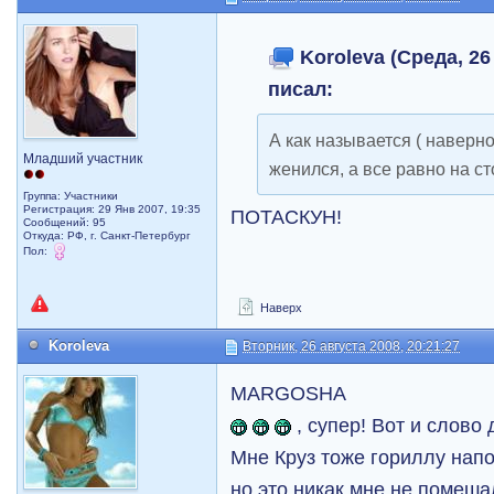
Koroleva (Среда, 26
писал:
А как называется ( наверно
Младший участник
женился, а все равно на с
Группа: Участники
Регистрация: 29 Янв 2007, 19:35
ПОТАСКУН!
Сообщений: 95
Откуда: РФ, г. Санкт-Петербург
Пол:
Наверх
Koroleva
Вторник, 26 августа 2008, 20:21:27
MARGOSHA
, супер! Вот и слово
Мне Круз тоже гориллу напо
но это никак мне не помеша