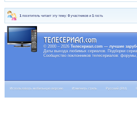
1
посетитель читает эту тему:
0
участников и
1
гость
© 2000 – 2026
Телесериал.com — лучшие заруб
Даты выхода любимых сериалов.
Подборки сериа
Сообщество поклонников телесериалов: форумы, 
Использовать мобильную версию
Изменить стиль
Русский (RU)