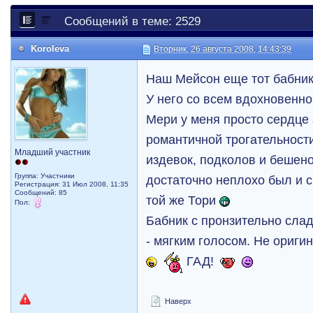
Сообщений в теме: 2529
Koroleva
Вторник, 26 августа 2008, 14:43:39
Наш Мейсон еще тот бабни
У него со всем вдохновенно
Мери у меня просто сердце 
романтичной трогательности
Младший участник
издевок, подколов и бешено
Группа: Участники
достаточно неплохо был и с
Регистрация: 31 Июл 2008, 11:35
Сообщений: 85
той же Тори
Пол:
Бабник с пронзительно сла
- мягким голосом. Не ориги
ГАД!
Наверх