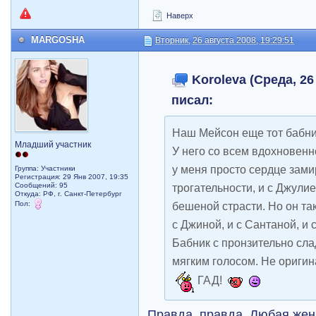
Наверх
MARGOSHA
Вторник, 26 августа 2008, 19:29:51
Koroleva (Среда, 26
писал:
Наш Мейсон еще тот бабн
Младший участник
У него со всем вдохновенн
у меня просто сердце зами
Группа: Участники
Регистрация: 29 Янв 2007, 19:35
Сообщений: 95
трогательности, и с Джулие
Откуда: РФ, г. Санкт-Петербург
Пол:
бешеной страсти. Но он та
с Джиной, и с Сантаной, и 
Бабник с пронзительно сла
мягким голосом. Не оригин
ГАД!
Правда, правда. Любая женщ