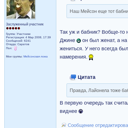
Наш Мейсон еще тот бабн
Заслуженный участник
Так уж и бабник? Вобще-то 
Группа: Участники
Регистрация: 4 Мар 2008, 17:39
Джине
он был женат, а на
Сообщений: 6241
Откуда: Саратов
жениться. У него всегда бы
Пол:
намерения.
Мои группы:
Мейсонская ложа
Цитата
Правда, Лайонела тоже ба
В первую очередь так счита
виднее
Сообщение отредактировал