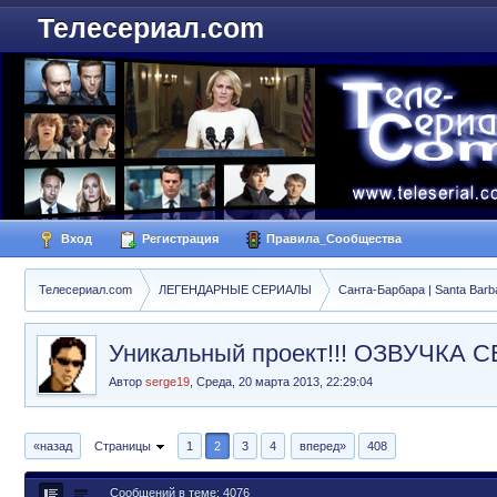
Телесериал.com
Вход
Регистрация
Правила_Сообщества
Телесериал.com
ЛЕГЕНДАРНЫЕ СЕРИАЛЫ
Санта-Барбара | Santa Barb
Уникальный проект!!! ОЗВУЧК
Автор
serge19
,
Среда, 20 марта 2013, 22:29:04
«назад
Страницы
1
2
3
4
вперед»
408
Сообщений в теме: 4076