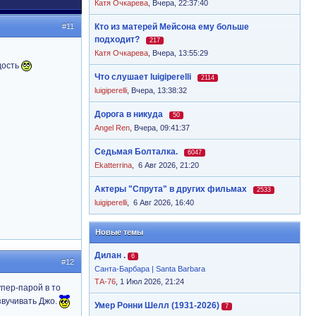
Катя Очкарева
,
Вчера, 22:37:40
#11
Кто из матерей Мейсона ему больше
подходит?
217
Катя Очкарева
,
Вчера, 13:55:29
дость
Что слушает luigiperelli
2114
luigiperelli
,
Вчера, 13:38:32
Дорога в никуда
50
Angel Ren
,
Вчера, 09:41:37
Седьмая Болталка.
6047
Ekatterrina
,
6 Авг 2026, 21:20
Актеры "Спрута" в других фильмах
2533
luigiperelli
,
6 Авг 2026, 16:40
Новые темы
Дилан .
6
#12
Санта-Барбара | Santa Barbara
ТА-76
, 1 Июл 2026, 21:24
упер-парой в то
звучивать Джо.
Умер Ронни Шелл (1931-2026)
7