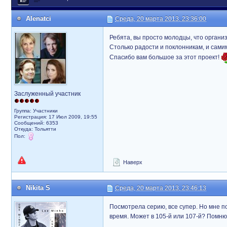
Alenatci
Среда, 20 марта 2013, 23:36:00
Ребята, вы просто молодцы, что органи
Столько радости и поклонникам, и сами
Спасибо вам большое за этот проект!
Заслуженный участник
Группа: Участники
Регистрация: 17 Июл 2009, 19:55
Сообщений: 6353
Откуда: Тольятти
Пол:
Наверх
Nikita S
Среда, 20 марта 2013, 23:46:13
Посмотрела серию, все супер. Но мне по
время. Может в 105-й или 107-й? Помню,