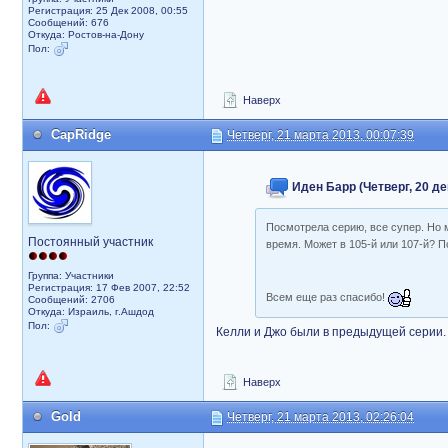
Регистрация: 25 Дек 2008, 00:55
Сообщений: 676
Откуда: Ростов-на-Дону
Пол:
Наверх
CapRidge
Четверг, 21 марта 2013, 00:07:39
Иден Барр (Четверг, 20 де
Посмотрела серию, все супер. Но м
Постоянный участник
время. Может в 105-й или 107-й? П
Группа: Участники
Регистрация: 17 Фев 2007, 22:52
Всем еще раз спасибо!
Сообщений: 2706
Откуда: Израиль, г.Ашдод
Пол:
Келли и Джо были в предыдущей серии. О
Наверх
Gold
Четверг, 21 марта 2013, 02:26:04