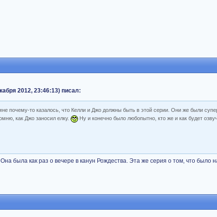
кабря 2012, 23:46:13) писал:
не почему-то казалось, что Келли и Джо должны быть в этой серии. Они же были супе
омню, как Джо заносил елку.
Ну и конечно было любопытно, кто же и как будет озву
на была как раз о вечере в канун Рождества. Эта же серия о том, что было н