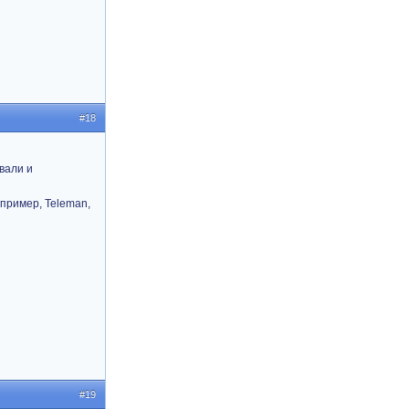
#18
вали и
апример, Teleman,
#19