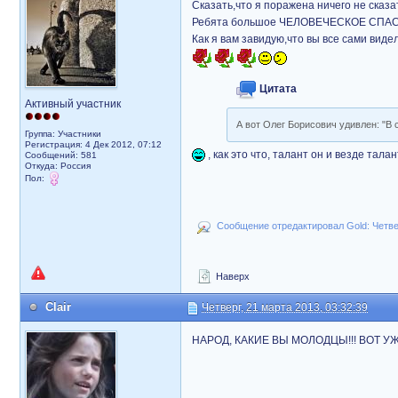
Сказать,что я поражена ничего не сказа
Ребята большое ЧЕЛОВЕЧЕСКОЕ СПАСИБО,
Как я вам завидую,что вы все сами видел
Цитата
Активный участник
А вот Олег Борисович удивлен: "В с
Группа: Участники
Регистрация: 4 Дек 2012, 07:12
, как это что, талант он и везде тал
Сообщений: 581
Откуда: Россия
Пол:
Сообщение отредактировал Gold: Четвер
Наверх
Clair
Четверг, 21 марта 2013, 03:32:39
НАРОД, КАКИЕ ВЫ МОЛОДЦЫ!!! ВОТ У