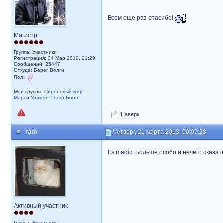
Всем еще раз спасибо!
Магистр
Группа: Участники
Регистрация: 24 Мар 2010, 21:29
Сообщений: 25447
Откуда: Берег Волги
Пол:
Мои группы:
Сиреневый мир
,
Марси Уолкер
,
Роско Борн
Наверх
rain
Четверг, 21 марта 2013, 00:07:28
It's magic. Больше особо и нечего сказат
Активный участник
Группа: Участники