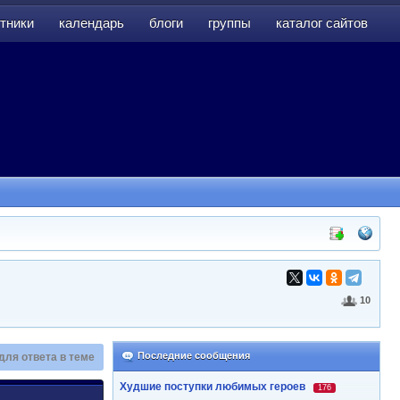
тники
календарь
блоги
группы
каталог сайтов
тники
календарь
блоги
группы
каталог сайтов
10
Последние сообщения
для ответа в теме
Худшие поступки любимых героев
176