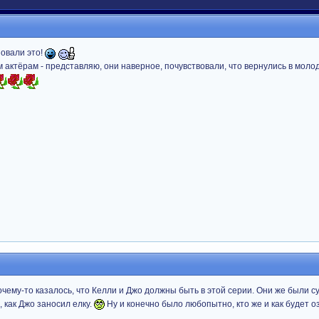
зовали это!
м актёрам - представляю, они наверное, почувствовали, что вернулись в моло
чему-то казалось, что Келли и Джо должны быть в этой серии. Они же были с
 как Джо заносил елку.
Ну и конечно было любопытно, кто же и как будет о