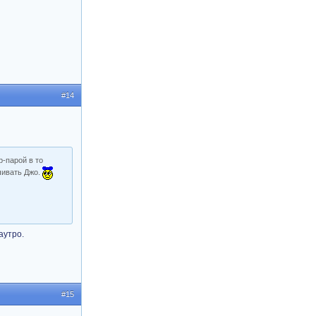
#14
р-парой в то
чивать Джо.
аутро.
#15