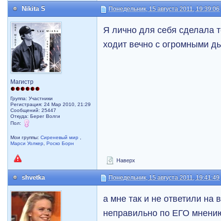
Nikita S
Понедельник, 15 августа 2011, 19:39:06
Я лично для себя сделала т
ходит вечно с огромными д
Магистр
Группа: Участники
Регистрация: 24 Мар 2010, 21:29
Сообщений: 25447
Откуда: Берег Волги
Пол:
Мои группы:
Сиреневый мир
,
Марси Уолкер
,
Роско Борн
Наверх
shvetka
Понедельник, 15 августа 2011, 19:41:49
а мне так и не ответили на 
неправильно по ЕГО мнени