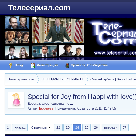
Телесериал.com
Вход
Регистрация
Правила_Сообщества
Телесериал.com
ЛЕГЕНДАРНЫЕ СЕРИАЛЫ
Санта-Барбара | Santa Barba
Special for Joy from Happi with love))
Дорога к шизе, однозначно....
Автор
Happiness
,
Понедельник, 01 августа 2011, 11:49:55
1
«назад
Страницы
22
23
24
25
26
вперед»
57