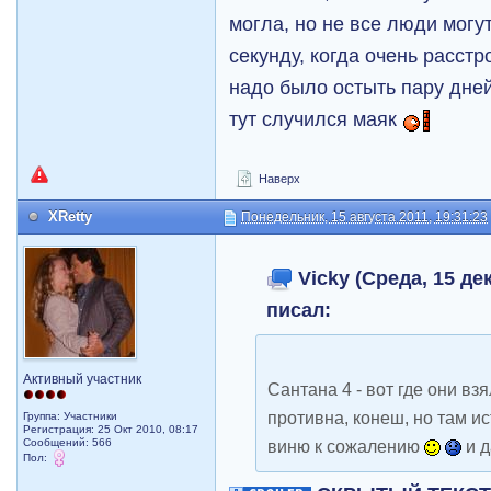
могла, но не все люди могу
секунду, когда очень расст
надо было остыть пару дней
тут случился маяк
Наверх
XRetty
Понедельник, 15 августа 2011, 19:31:23
Vicky (Среда, 15 дек
писал:
Активный участник
Сантана 4 - вот где они вз
противна, конеш, но там ис
Группа: Участники
Регистрация: 25 Окт 2010, 08:17
Сообщений: 566
виню к сожалению
и д
Пол: