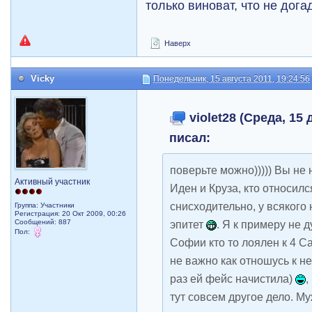
только виноват, что не дог
Наверх
Vicky
Понедельник, 15 августа 2011, 19:24:56
violet28 (Среда, 15 
писал:
поверьте можно))))) Вы не
Активный участник
Иден и Круза, кто относилс
снисходительно, у всякого
Группа: Участники
Регистрация: 20 Окт 2009, 00:26
Сообщений: 887
эпитет
. Я к примеру не 
Пол:
Софии кто то лоялен к 4 
не важно как отношусь к н
раз ей фейс начистила)
,
тут совсем другое дело. М