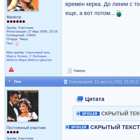
времен керка. До линии с 
еще, а вот потом...
Магистр
Группа: Участники
Регистрация: 27 Мар 2009, 23:16
Сообщений: 13954
Откуда: Тверь
Пол:
Мои группы:
Сиреневый мир
,
Марси Уолкер
,
С Любовью...
Мейсон-Мэри,Мейсон-Джулия
Наверх
Лия
Понедельник, 15 августа 2011, 19:49:32
Цитата
СКРЫТЫЙ ТЕК
СКРЫТЫЙ ТЕКС
Постоянный участник
Группа: Участники