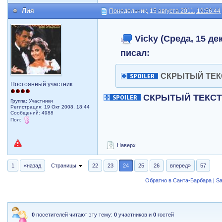
Лия
Понедельник, 15 августа 2011, 19:56:44
Vicky (Среда, 15 дек
писал:
СКРЫТЫЙ ТЕК
Постоянный участник
СКРЫТЫЙ ТЕКС
Группа: Участники
Регистрация: 19 Окт 2008, 18:44
Сообщений: 4988
Пол:
Наверх
1
«назад
Страницы
22
23
24
25
26
вперед»
57
Обратно в Санта-Барбара | Sa
0
посетителей читают эту тему:
0
участников и
0
гостей