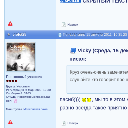
СКРЫТЫЙ ТЕКС
Наверх
violet28
Понедельник, 15 августа 2011, 19:35:28
Vicky (Среда, 15 дек
писал:
Круз очень-очень замечател
Постоянный участник
слушайте кто говорит про 
Группа: Участники
Регистрация: 5 Мар 2009, 13:30
Сообщений: 3163
Откуда: Новокузнецк-Краснодар
пасиб))))
, мы то в это
Пол:
равно всегда такое приятно
Мои группы:
Мейсонская ложа
Наверх