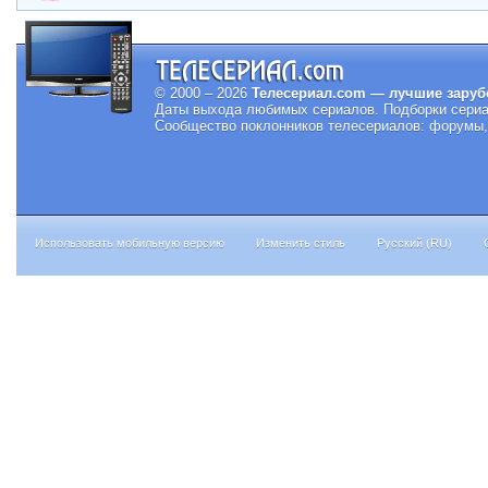
© 2000 – 2026
Телесериал.com — лучшие заруб
Даты выхода любимых сериалов.
Подборки сериа
Сообщество поклонников телесериалов: форумы, 
Использовать мобильную версию
Изменить стиль
Русский (RU)