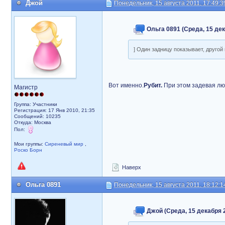
Джой
Понедельник, 15 августа 2011, 17:49:3
Ольга 0891 (Среда, 15 дек
] Один задницу показывает, другой 
Вот именно.
Рубит.
При этом задевая л
Магистр
Группа: Участники
Регистрация: 17 Янв 2010, 21:35
Сообщений: 10235
Откуда: Москва
Пол:
Мои группы:
Сиреневый мир
,
Роско Борн
Наверх
Ольга 0891
Понедельник, 15 августа 2011, 18:12:1
Джой (Среда, 15 декабря 2