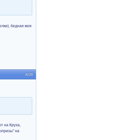
елки), бедная моя
#228
т на Круза,
юрпризы" на