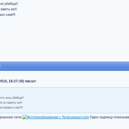
а убийца!!
авить ее!!
ал сам!!!!
2
010, 16:27:30) писал:
то она убийца!!
 оставить ее!!
вствовал сам!!!!
Страшная сила
Один задницу показывае