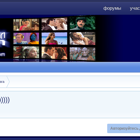
форумы
учас
форумы
учас
ara
))))
Авторизуйтесь 