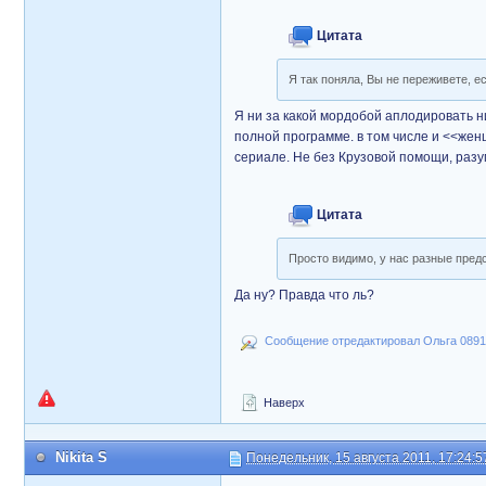
Цитата
Я так поняла, Вы не переживете, е
Я ни за какой мордобой аплодировать ни
полной программе. в том числе и <<женщ
сериале. Не без Крузовой помощи, разу
Цитата
Просто видимо, у нас разные пред
Да ну? Правда что ль?
Сообщение отредактировал Ольга 0891: 
Наверх
Nikita S
Понедельник, 15 августа 2011, 17:24:5