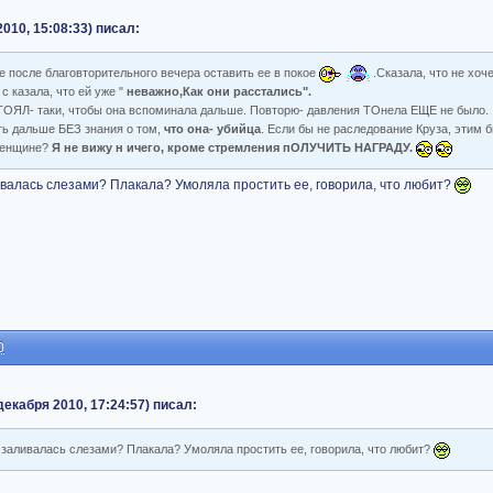
010, 15:08:33) писал:
те после благовторительного вечера оставить ее в покое
.Сказала, что не хоч
с казала, что ей уже "
неважно,Как они расстались".
СТОЯЛ- таки, чтобы она вспоминала дальше. Повторю- давления ТОнела ЕЩЕ не было.
ить дальше БЕЗ знания о том,
что она- убийца
. Если бы не раследование Круза, этим б
 женщине?
Я не вижу н ичего, кроме стремления пОЛУЧИТЬ НАГРАДУ.
ливалась слезами? Плакала? Умоляла простить ее, говорила, что любит?
0
екабря 2010, 17:24:57) писал:
а заливалась слезами? Плакала? Умоляла простить ее, говорила, что любит?