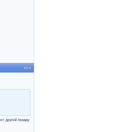
#224
т, другой правду