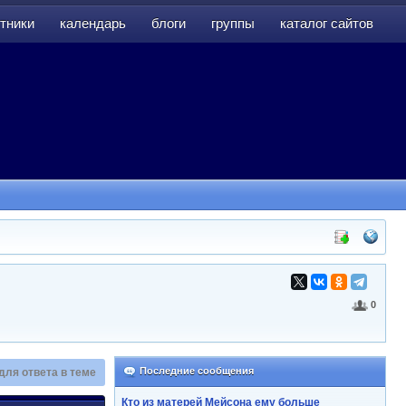
тники
календарь
блоги
группы
каталог сайтов
тники
календарь
блоги
группы
каталог сайтов
0
Последние сообщения
для ответа в теме
Кто из матерей Мейсона ему больше