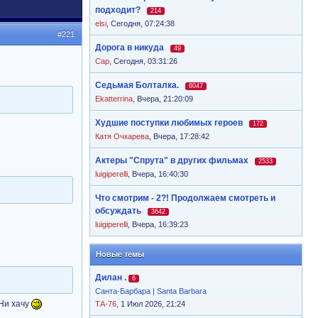
подходит?
214
elsi
,
Сегодня, 07:24:38
#221
Дорога в никуда
49
Cap
,
Сегодня, 03:31:26
Седьмая Болталка.
6047
Ekatterrina
,
Вчера, 21:20:09
Худшие поступки любимых героев
172
Катя Очкарева
,
Вчера, 17:28:42
Актеры "Спрута" в других фильмах
2533
luigiperelli
,
Вчера, 16:40:30
Что смотрим - 2?! Продолжаем смотреть и
обсуждать
3642
luigiperelli
,
Вчера, 16:39:23
Новые темы
Дилан .
6
Санта-Барбара | Santa Barbara
 Ни хачу
ТА-76
, 1 Июл 2026, 21:24