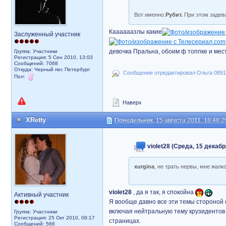
Вот именно.
Рубит.
При этом заде
Каааааазлы какие
Заслуженный участник
девочка Пральна, обоим ф топпке и ме
Группа: Участники
Регистрация: 5 Сен 2010, 13:03
Сообщений: 7068
Откуда: Черный пес Петербург
Сообщение отредактировал Ольга 0891: 
Пол:
Наверх
XRetty
Понедельник, 15 августа 2011, 18:48:2
violet28 (Среда, 15 декабр
xurgina
, не трать нервы, мне жалк
violet28
, да я так, я спокойна
Активный участник
Я вообще давно все эти темы стороной 
включая нейтральную тему крузидентов 
Группа: Участники
Регистрация: 25 Окт 2010, 08:17
страницах.
Сообщений: 566