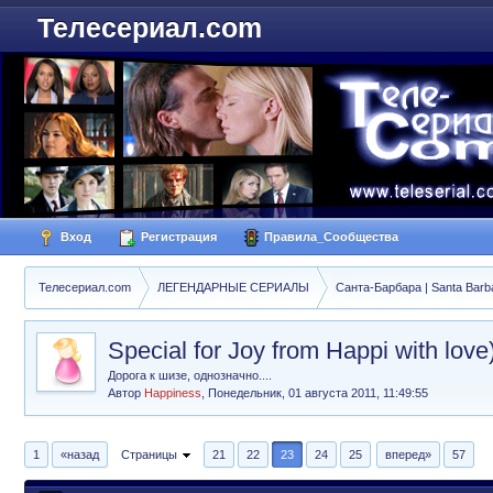
Телесериал.com
Вход
Регистрация
Правила_Сообщества
Телесериал.com
ЛЕГЕНДАРНЫЕ СЕРИАЛЫ
Санта-Барбара | Santa Barb
Special for Joy from Happi with love)
Дорога к шизе, однозначно....
Автор
Happiness
,
Понедельник, 01 августа 2011, 11:49:55
1
«назад
Страницы
21
22
23
24
25
вперед»
57