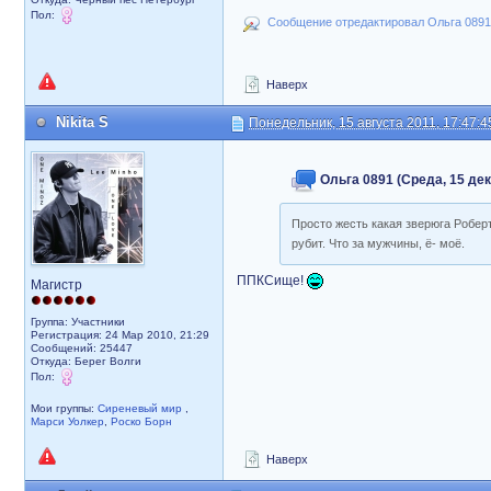
Пол:
Сообщение отредактировал Ольга 0891: 
Наверх
Nikita S
Понедельник, 15 августа 2011, 17:47:4
Ольга 0891 (Среда, 15 дек
Просто жесть какая зверюга Робер
рубит. Что за мужчины, ё- моё.
ППКСище!
Магистр
Группа: Участники
Регистрация: 24 Мар 2010, 21:29
Сообщений: 25447
Откуда: Берег Волги
Пол:
Мои группы:
Сиреневый мир
,
Марси Уолкер
,
Роско Борн
Наверх