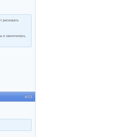
ет рисковать
ы и закончилась.
#223