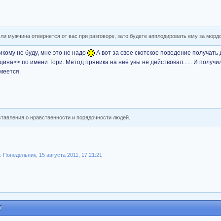
сли мужчина отвернется от вас при разговоре, зато будете апплодировать ему за мор
кому не буду, мне это не надо
А вот за свое скотское поведение получать 
ина>> по имени Тори. Метод пряника на неё увы не действовал...... И получи
меется.
ставления о нравственности и порядочности людей.
Понедельник, 15 августа 2011, 17:21:21
7