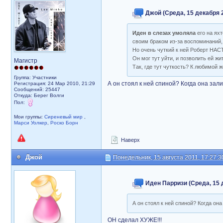
Джой (Среда, 15 декабря 2
Иден в слезах умоляла
его на ях
своим браком из-за воспоминаний, 
Но очень чуткий к ней Роберт НА
Он мог тут уйти, и позволить ей ж
Магистр
Так, где тут чуткость? К любимой
Группа: Участники
А он стоял к ней спиной? Когда она за
Регистрация: 24 Мар 2010, 21:29
Сообщений: 25447
Откуда: Берег Волги
Пол:
Мои группы:
Сиреневый мир
,
Марси Уолкер
,
Роско Борн
Наверх
Джой
Понедельник, 15 августа 2011, 17:27:3
Иден Парризи (Среда, 15 д
А он стоял к ней спиной? Когда он
ОН сделал ХУЖЕ!!!