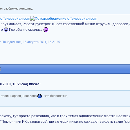
вая любимую женщину.
Круз ломает, Роберт рубит(аж 10 лет собственной жизни отрубил - дровосек, 
сто
Где оба и оказались
Понедельник, 15 августа 2011, 18:21:40
9
я 2010, 10:26:44) писал:
о твоих нервов, чесслово
, это бесполезно,
обхожу, тут просто разозлило, что в трех темах одновременно жестко наезжаю
"Поклонники ИК,отзовитесь", где уж люди никак не ожидают увидеть такие "с