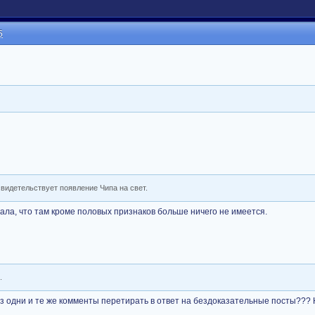
5
свидетельствует появление Чипа на свет.
мала, что там кроме половых признаков больше ничего не имеется.
.
аз одни и те же комменты перетирать в ответ на бездоказательные посты???