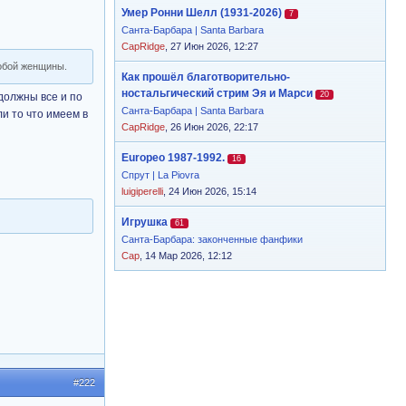
Умер Ронни Шелл (1931-2026)
7
Санта-Барбара | Santa Barbara
CapRidge
, 27 Июн 2026, 12:27
добой женщины.
Как прошёл благотворительно-
ностальгический стрим Эя и Марси
20
должны все и по
Санта-Барбара | Santa Barbara
ли то что имеем в
CapRidge
, 26 Июн 2026, 22:17
Europeo 1987-1992.
16
Спрут | La Piovra
luigiperelli
, 24 Июн 2026, 15:14
Игрушка
61
Санта-Барбара: законченные фанфики
Cap
, 14 Мар 2026, 12:12
#222