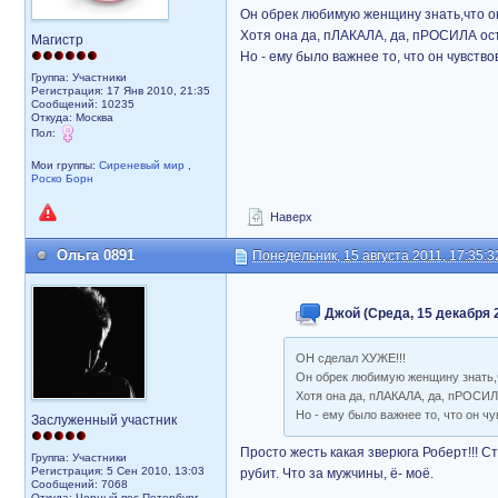
Он обрек любимую женщину знать,что он
Хотя она да, пЛАКАЛА, да, пРОСИЛА ост
Магистр
Но - ему было важнее то, что он чувствов
Группа: Участники
Регистрация: 17 Янв 2010, 21:35
Сообщений: 10235
Откуда: Москва
Пол:
Мои группы:
Сиреневый мир
,
Роско Борн
Наверх
Ольга 0891
Понедельник, 15 августа 2011, 17:35:3
Джой (Среда, 15 декабря 2
ОН сделал ХУЖЕ!!!
Он обрек любимую женщину знать,ч
Хотя она да, пЛАКАЛА, да, пРОСИЛА
Но - ему было важнее то, что он чу
Заслуженный участник
Просто жесть какая зверюга Роберт!!! 
Группа: Участники
Регистрация: 5 Сен 2010, 13:03
рубит. Что за мужчины, ё- моё.
Сообщений: 7068
Откуда: Черный пес Петербург