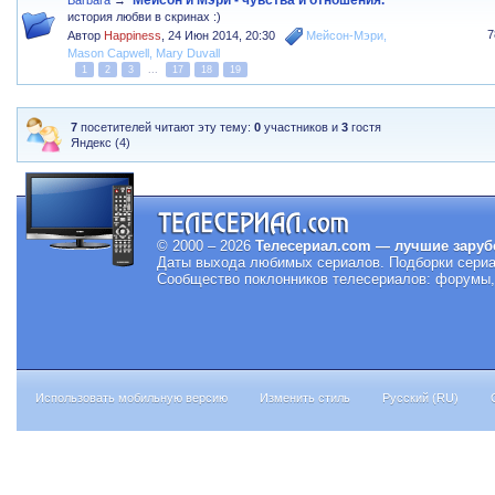
Мейсон и Мэри - чувства и отношения.
Barbara
→
история любви в скринах :)
7
Автор
Happiness
,
24 Июн 2014, 20:30
Мейсон-Мэри
,
Mason Capwell
,
Mary Duvall
1
2
3
...
17
18
19
7
посетителей читают эту тему:
0
участников и
3
гостя
Яндекс (4)
© 2000 – 2026
Телесериал.com — лучшие заруб
Даты выхода любимых сериалов.
Подборки сериа
Сообщество поклонников телесериалов: форумы, 
Использовать мобильную версию
Изменить стиль
Русский (RU)