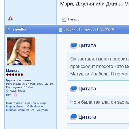
Мэри, Джулия или Джина. М
Наверх
shvetka
Вторник, 10 мая 2011, 21:33:46
Цитата
Он заставил меня поверить
происходит плохого - это м
Магистр
Матушка Изабель. Я не мог
Группа: Участники
Регистрация: 27 Мар 2009, 23:16
Сообщений: 13954
Цитата
Откуда: Тверь
Пол:
Но я была так зла, он заст
Мои группы:
Сиреневый мир
,
Марси Уолкер
,
С Любовью...
Мейсон-Мэри,Мейсон-Джулия
Цитата