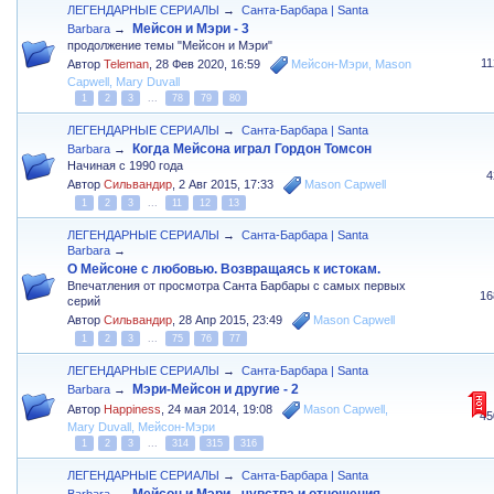
ЛЕГЕНДАРНЫЕ СЕРИАЛЫ
→
Санта-Барбара | Santa
Мейсон и Мэри - 3
Barbara
→
продолжение темы "Мейсон и Мэри"
1
Автор
Teleman
,
28 Фев 2020, 16:59
Мейсон-Мэри
,
Mason
Capwell
,
Mary Duvall
1
2
3
...
78
79
80
ЛЕГЕНДАРНЫЕ СЕРИАЛЫ
→
Санта-Барбара | Santa
Когда Мейсона играл Гордон Томсон
Barbara
→
Начиная с 1990 года
4
Автор
Сильвандир
,
2 Авг 2015, 17:33
Mason Capwell
1
2
3
...
11
12
13
ЛЕГЕНДАРНЫЕ СЕРИАЛЫ
→
Санта-Барбара | Santa
Barbara
→
О Мейсоне с любовью. Возвращаясь к истокам.
Впечатления от просмотра Санта Барбары с самых первых
16
серий
Автор
Сильвандир
,
28 Апр 2015, 23:49
Mason Capwell
1
2
3
...
75
76
77
ЛЕГЕНДАРНЫЕ СЕРИАЛЫ
→
Санта-Барбара | Santa
Мэри-Мейсон и другие - 2
Barbara
→
Автор
Happiness
,
24 мая 2014, 19:08
Mason Capwell
,
45
Mary Duvall
,
Мейсон-Мэри
1
2
3
...
314
315
316
ЛЕГЕНДАРНЫЕ СЕРИАЛЫ
→
Санта-Барбара | Santa