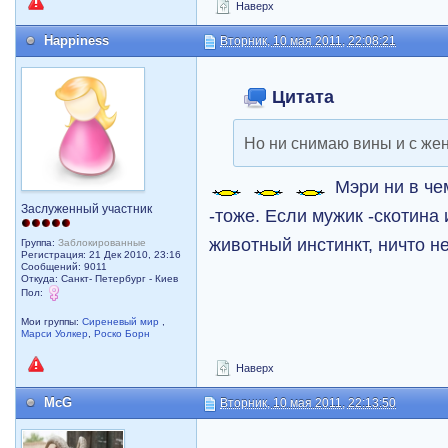
Наверх
Happiness
Вторник, 10 мая 2011, 22:08:21
Цитата
Но ни снимаю вины и с же
Мэри ни в че
Заслуженный участник
-тоже. Если мужик -скотина
животный инстинкт, ничто н
Группа:
Заблокированные
Регистрация: 21 Дек 2010, 23:16
Сообщений: 9011
Откуда: Санкт- Петербург - Киев
Пол:
Мои группы:
Сиреневый мир
,
Марси Уолкер
,
Роско Борн
Наверх
McG
Вторник, 10 мая 2011, 22:13:50