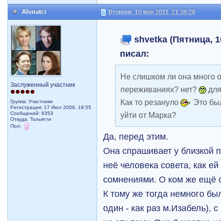
Alenatci
Вторник, 10 мая 2011, 21:38:28
shvetka (Пятница, 1
писал:
Не слишком ли она много о 
Заслуженный участник
переживаниях? нет?
для
Как то резануло
Это был
Группа: Участники
Регистрация: 17 Июл 2009, 19:55
Сообщений: 6353
уйти от Марка?
Откуда: Тольятти
Пол:
Да, перед этим.
Она спрашивает у близкой п
неё человека совета, как ей
сомнениями. О ком же ещё 
К тому же тогда немного бы
один - как раз м.Изабель), 