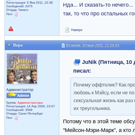
Регистрация: 5 Янв 2011, 22:38
Нда... И сказать-то нечего.
Сообщений: 2475
Откуда: Чикаго
так, то что про остальных г
Пол:
Наверх
Вера
Вторник, 10 мая 2011, 21:18:43
JuNik (Пятница, 10 
писал:
Почему оффтолик? Как про
Администратор
любовь к Мэйсу, если не п
сексуальная жизнь как раз
Группа:
Администраторы
Регистрация: 14 Апр 2000, 23:07
их треугольника.
Сообщений: 3568
Откуда: Санкт-Петербург
Пол:
Потому что в этой теме обс
"Мейсон-Мэри-Марк", а кто