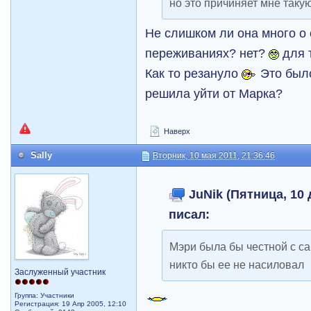
но это причиняет мне такую
Не слишком ли она много о 
переживаниях? нет?
для т
Как то резануло
Это было
решила уйти от Марка?
Наверх
Sally
Вторник, 10 мая 2011, 21:36:46
JuNik (Пятница, 10 
писал:
Мэри была бы честной с са
никто бы ее не насиловал
Заслуженный участник
Группа: Участники
Регистрация: 19 Апр 2005, 12:10