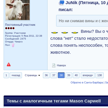
JuNik (Пятница, 10 
писал:
Но ни снимаю вины и с же
Постоянный участник
Вины? Вы о ч
Группа: Участники
Регистрация: 5 Янв 2011, 22:38
слова "нет" стало недостат
Сообщений: 2475
Откуда: Чикаго
слова понять неспособен, т
Пол:
животное.
Наверх
1
«назад
Страницы
36
37
38
39
40
вперед»
138
Обратно в Санта-Барбара | Sa
Темы с аналогичным тегами Mason Capwell