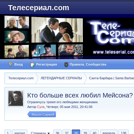
Телесериал.com
Вход
Регистрация
Правила_Сообщества
Телесериал.com
ЛЕГЕНДАРНЫЕ СЕРИАЛЫ
Санта-Барбара | Santa Barba
Кто больше всех любил Мейсона?
Ограничусь тремя его любящими женщинами.
Автор
Суок
,
Четверг, 05 мая 2011, 20:41:06
Mason Capwell
1
«назад
Страницы
36
37
38
39
40
вперед»
138