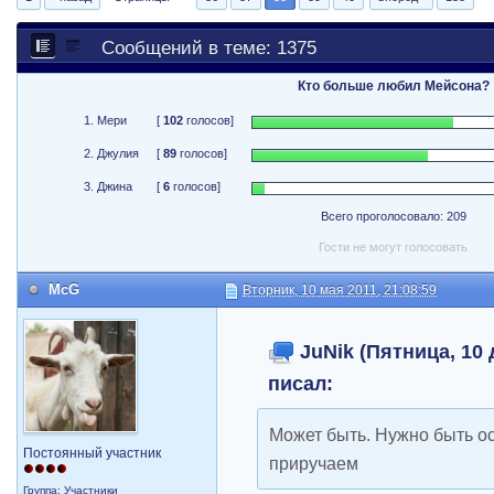
Сообщений в теме: 1375
Кто больше любил Мейсона?
1. Мери
[
102
голосов]
2. Джулия
[
89
голосов]
3. Джина
[
6
голосов]
Всего проголосовало: 209
Гости не могут голосовать
McG
Вторник, 10 мая 2011, 21:08:59
JuNik (Пятница, 10 
писал:
Может быть. Нужно быть ос
Постоянный участник
приручаем
Группа: Участники