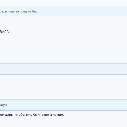
фразы логичен предлог бы.
ВАЛА".
адок.
дям даны, чтобы мир был чище и лучше.