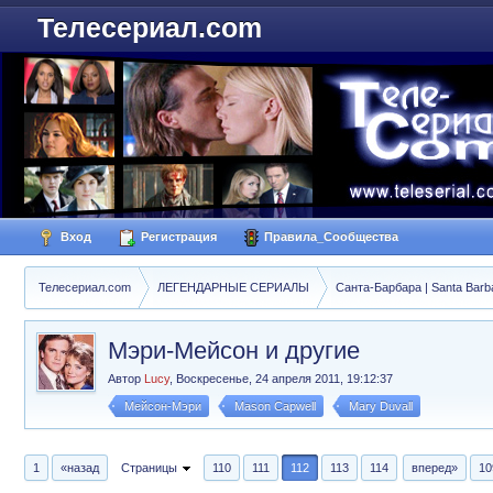
Телесериал.com
Вход
Регистрация
Правила_Сообщества
Телесериал.com
ЛЕГЕНДАРНЫЕ СЕРИАЛЫ
Санта-Барбара | Santa Barb
Мэри-Мейсон и другие
Автор
Lucy
,
Воскресенье, 24 апреля 2011, 19:12:37
Мейсон-Мэри
Mason Capwell
Mary Duvall
1
«назад
Страницы
110
111
112
113
114
вперед»
10