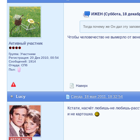
ИЖЕН (Суббота, 18 декабря
Тогда почему же Он дал эту запов
Чтобы человечество не вымерло от вен
Активный участник
Группа: Участники
Регистрация: 20 Дек 2010, 00:54
Сообщений: 1914
Откуда: СПб
Пол:
Наверх
Lucy
Среда, 18 мая 2011, 18:32:54
Кстати, насчёт любишь-не любишь-расс
и не картошка.
АВТОР ТЕМЫ