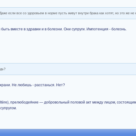
аже если все со здоровьем в норме пусть живут внутри брака как хотят, но это же не
быть вместе в здравии и в болезни. Они супруги. Импотенция - болезнь.
едь?
 храни. Не любишь - расстанься. Нет?
dultère), прелюбодея́ние — добровольный половой акт между лицом, состоящим 
 супругом.