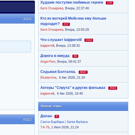
Худшие поступки любимых героев
176
Катя Очкарева
,
Вчера, 22:37:40
Кто из матерей Мейсона ему больше
#1111
подходит?
217
Катя Очкарева
,
Вчера, 13:55:29
Что слушает luigiperelli
2114
luigiperelli
,
Вчера, 13:38:32
Дорога в никуда
50
Angel Ren
,
Вчера, 09:41:37
Седьмая Болталка.
6047
Ekatterrina
,
6 Авг 2026, 21:20
Актеры "Спрута" в других фильмах
2533
luigiperelli
,
6 Авг 2026, 16:40
Новые темы
Дилан .
6
#1112
Санта-Барбара | Santa Barbara
ТА-76
, 1 Июл 2026, 21:24