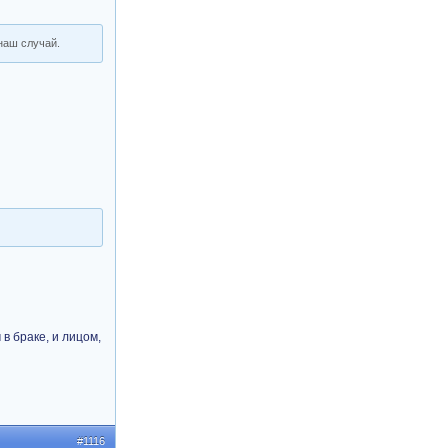
 наш случай.
в браке, и лицом,
#1116