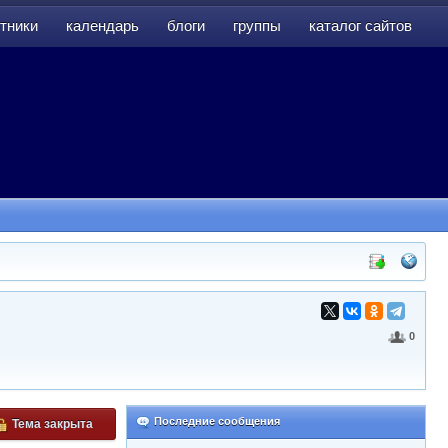
тники
календарь
блоги
группы
каталог сайтов
тники
календарь
блоги
группы
каталог сайтов
0
Последние сообщения
Тема закрыта