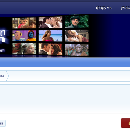
форумы
учас
форумы
учас
ara
92