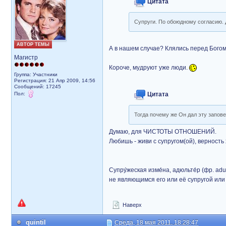
Цитата
Супруги. По обоюдному согласию. Д
АВТОР ТЕМЫ
А в нашем случае? Клялись перед Богом 
Магистр
Короче, мудруют уже люди.
Группа: Участники
Регистрация: 21 Апр 2009, 14:56
Сообщений: 17245
Пол:
Цитата
Тогда почему же Он дал эту запов
Думаю, для ЧИСТОТЫ ОТНОШЕНИЙ.
Любишь - живи с супругом(ой), верность
Супру́жеская изме́на, адюльте́р (фр. a
не являющимся его или её супругой или
Наверх
quintil
Среда, 18 мая 2011, 18:28:47