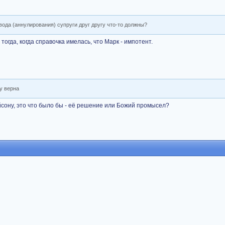
вода (аннулирования) супруги друг другу что-то должны?
тогда, когда справочка имелась, что Марк - импотент.
у верна
йсону, это что было бы - её решение или Божий промысел?