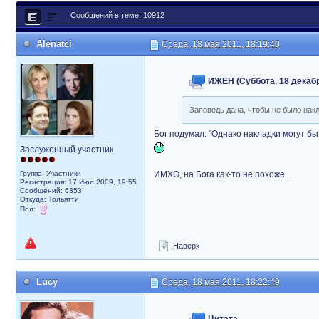
Сообщений в теме: 10912
Alenatci
Среда, 18 мая 2011, 18:19:40
ИЖЕН (Суббота, 18 декабря
Заповедь дана, чтобы не было накл
Бог подумал: "Однако накладки могут бы
Заслуженный участник
Группа: Участники
ИМХО, на Бога как-то не похоже...
Регистрация: 17 Июл 2009, 19:55
Сообщений: 6353
Откуда: Тольятти
Пол:
Наверх
Lucy
Среда, 18 мая 2011, 18:22:49