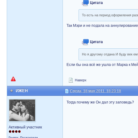
Цитата
То есть на период оформления раз
Так Мэри и не подала на аннулирование 
Цитата
Но я другому отдана И буду век ем
Если бы она всё же ушла от Марка к Ме
Наверх
ИЖЕН
Среда, 18 мая 2011, 18:23:18
Тогда почему же Он дал эту заповедь?
Активный участник
Группа: Посетители