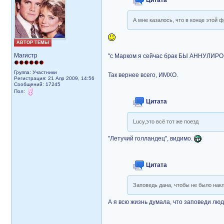
Цитата
А мне казалось, что в конце этой 
АВТОР ТЕМЫ
Магистр
"с Марком я сейчас брак БЫ АННУЛИРО
Группа: Участники
Так вернее всего, ИМХО.
Регистрация: 21 Апр 2009, 14:56
Сообщений: 17245
Пол:
Цитата
Lucy,это всё тот же поезд
"Летучий голландец", видимо.
Цитата
Заповедь дана, чтобы не было накл
А я всю жизнь думала, что заповеди лю