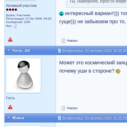
Ты, наверное, просто кофе
Активный участник
интересный вариант))) то
Группа: Участники
Регистрация: 12 Окт 2008, 09:30
гуще))) не забываем про то,
Сообщений: 1195
Пол:
Наверх
Гость_Jul
Воскресенье, 03 октября 2010, 18:30:30
Может это космический зая
почему уши в стороне?
Гость
Наверх
Мэйси
Воскресенье, 03 октября 2010, 18:35:19