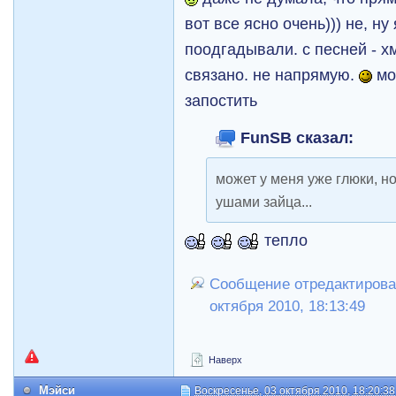
вот все ясно очень))) не, ну
поодгадывали. с песней - хм
связано. не напрямую.
мо
запостить
FunSB сказал:
может у меня уже глюки, н
ушами зайца...
тепло
Сообщение отредактировал
октября 2010, 18:13:49
Наверх
Мэйси
Воскресенье, 03 октября 2010, 18:20:38