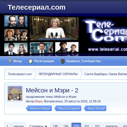
Телесериал.com
Вход
Регистрация
Правила_Сообщества
Телесериал.com
ЛЕГЕНДАРНЫЕ СЕРИАЛЫ
Санта-Барбара | Santa Barba
Мейсон и Мэри - 2
продолжение темы Мейсон и Мэри
Автор
Вера
,
Воскресенье, 29 августа 2010, 11:58:16
Мейсон-Мэри
Mason Capwell
Mary Duvall
1
«назад
Страницы
198
199
200
201
202
вперед»
41