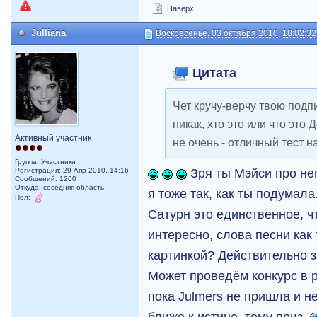
Наверх
Julliana
Воскресенье, 03 октября 2010, 18:02:32
Цитата
Чет кручу-верчу твою подпис
никак, хто это или что это
Активный участник
не очень - отличный тест 
Группа: Участники
Зря ты Мэйси про не
Регистрация: 29 Апр 2010, 14:16
Сообщений: 1260
Откуда: соседняя область
я тоже так, как ты подумала
Пол:
Сатурн это единственное, ч
интересно, слова песни как 
картинкой? Действительно 
Может проведём конкурс в 
пока Julmers не пришла и н
ближе к истине, тому приз.