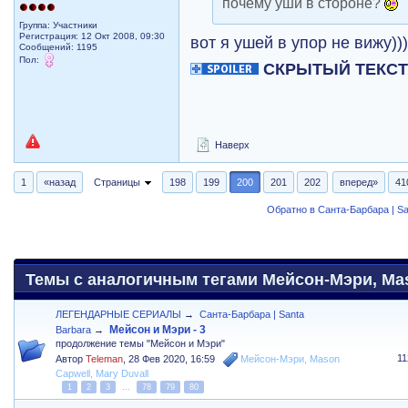
почему уши в стороне?
Группа: Участники
Регистрация: 12 Окт 2008, 09:30
вот я ушей в упор не вижу))
Сообщений: 1195
Пол:
СКРЫТЫЙ ТЕКС
Наверх
1
«назад
Страницы
198
199
200
201
202
вперед»
41
Обратно в Санта-Барбара | Sa
Темы с аналогичным тегами Мейсон-Мэри, Maso
ЛЕГЕНДАРНЫЕ СЕРИАЛЫ
→
Санта-Барбара | Santa
Мейсон и Мэри - 3
Barbara
→
продолжение темы "Мейсон и Мэри"
1
Автор
Teleman
,
28 Фев 2020, 16:59
Мейсон-Мэри
,
Mason
Capwell
,
Mary Duvall
1
2
3
...
78
79
80