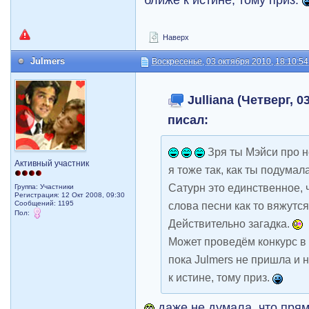
Наверх
Julmers
Воскресенье, 03 октября 2010, 18:10:54
Julliana (Четверг, 0
писал:
Зря ты Мэйси про н
Активный участник
я тоже так, как ты подумал
Сатурн это единственное, ч
Группа: Участники
Регистрация: 12 Окт 2008, 09:30
Сообщений: 1195
слова песни как то вяжутся
Пол:
Действительно загадка.
Может проведём конкурс в
пока Julmers не пришла и 
к истине, тому приз.
даже не думала, что прям 