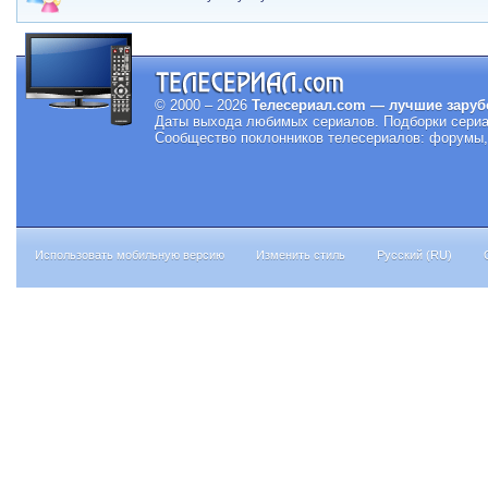
© 2000 – 2026
Телесериал.com — лучшие заруб
Даты выхода любимых сериалов.
Подборки сериа
Сообщество поклонников телесериалов: форумы, 
Использовать мобильную версию
Изменить стиль
Русский (RU)