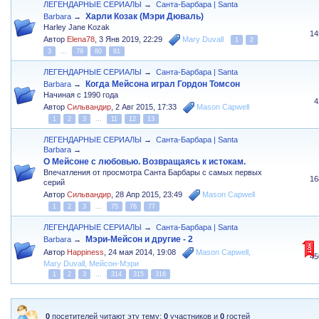
ЛЕГЕНДАРНЫЕ СЕРИАЛЫ
→
Санта-Барбара | Santa
Харли Козак (Мэри Дюваль)
Barbara
→
Harley Jane Kozak
14
Автор
Elena78
,
3 Янв 2019, 22:29
Mary Duvall
1
2
3
...
79
80
81
ЛЕГЕНДАРНЫЕ СЕРИАЛЫ
→
Санта-Барбара | Santa
Когда Мейсона играл Гордон Томсон
Barbara
→
Начиная с 1990 года
4
Автор
Сильвандир
,
2 Авг 2015, 17:33
Mason Capwell
1
2
3
...
11
12
13
ЛЕГЕНДАРНЫЕ СЕРИАЛЫ
→
Санта-Барбара | Santa
Barbara
→
О Мейсоне с любовью. Возвращаясь к истокам.
Впечатления от просмотра Санта Барбары с самых первых
16
серий
Автор
Сильвандир
,
28 Апр 2015, 23:49
Mason Capwell
1
2
3
...
75
76
77
ЛЕГЕНДАРНЫЕ СЕРИАЛЫ
→
Санта-Барбара | Santa
Мэри-Мейсон и другие - 2
Barbara
→
Автор
Happiness
,
24 мая 2014, 19:08
Mason Capwell
,
45
Mary Duvall
,
Мейсон-Мэри
1
2
3
...
314
315
316
0
посетителей читают эту тему:
0
участников и
0
гостей