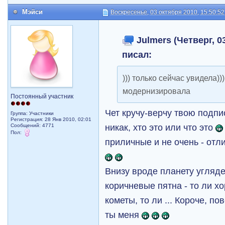
Мэйси
Воскресенье, 03 октября 2010, 15:50:52
Julmers (Четверг, 03
писал:
))) только сейчас увидела)
модернизировала
Постоянный участник
Чет кручу-верчу твою подпис
Группа: Участники
Регистрация: 28 Янв 2010, 02:01
никак, хто это или что это
Сообщений: 4771
Пол:
приличные и не очень - от
Внизу вроде планету угляде
коричневые пятна - то ли хор
кометы, то ли ... Короче, п
ты меня