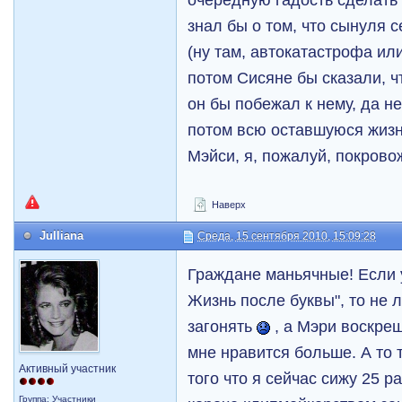
знал бы о том, что сынуля 
(ну там, автокатастрофа или
потом Сисяне бы сказали, ч
он бы побежал к нему, да н
потом всю оставшуюся жизн
Мэйси, я, пожалуй, покрово
Наверх
Julliana
Среда, 15 сентября 2010, 15:09:28
Граждане маньячные! Если 
Жизнь после буквы", то не 
загонять
, а Мэри воскре
мне нравится больше. А то т
Активный участник
того что я сейчас сижу 25 
Группа: Участники