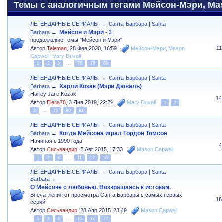
Темы с аналогичным тегами Мейсон-Мэри, Maso
ЛЕГЕНДАРНЫЕ СЕРИАЛЫ
→
Санта-Барбара | Santa
Мейсон и Мэри - 3
Barbara
→
продолжение темы "Мейсон и Мэри"
1
Автор
Teleman
,
28 Фев 2020, 16:59
Мейсон-Мэри
,
Mason
Capwell
,
Mary Duvall
1
2
3
...
78
79
80
ЛЕГЕНДАРНЫЕ СЕРИАЛЫ
→
Санта-Барбара | Santa
Харли Козак (Мэри Дюваль)
Barbara
→
Harley Jane Kozak
14
Автор
Elena78
,
3 Янв 2019, 22:29
Mary Duvall
1
2
3
...
79
80
81
ЛЕГЕНДАРНЫЕ СЕРИАЛЫ
→
Санта-Барбара | Santa
Когда Мейсона играл Гордон Томсон
Barbara
→
Начиная с 1990 года
4
Автор
Сильвандир
,
2 Авг 2015, 17:33
Mason Capwell
1
2
3
...
11
12
13
ЛЕГЕНДАРНЫЕ СЕРИАЛЫ
→
Санта-Барбара | Santa
Barbara
→
О Мейсоне с любовью. Возвращаясь к истокам.
Впечатления от просмотра Санта Барбары с самых первых
16
серий
Автор
Сильвандир
,
28 Апр 2015, 23:49
Mason Capwell
1
2
3
...
75
76
77