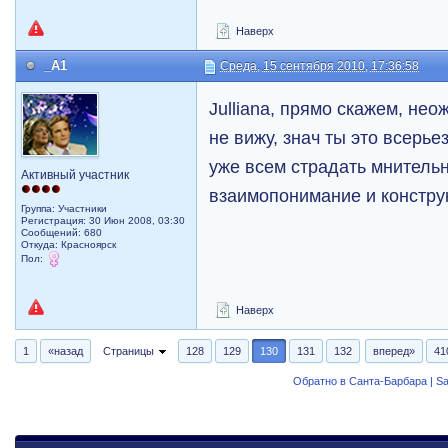
Наверх
_A1
Среда, 15 сентября 2010, 17:36:58
Julliana, прямо скажем, не
не вижу, знач ты это всерье
уже всем страдать мнительн
Активный участник
взаимопонимание и конструк
Группа: Участники
Регистрация: 30 Июн 2008, 03:30
Сообщений: 680
Откуда: Красноярск
Пол:
Наверх
1
«назад
Страницы
128
129
130
131
132
вперед»
41
Обратно в Санта-Барбара | Sa