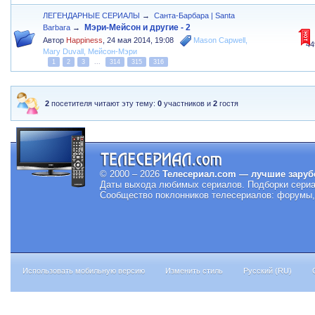
ЛЕГЕНДАРНЫЕ СЕРИАЛЫ
→
Санта-Барбара | Santa
Мэри-Мейсон и другие - 2
Barbara
→
Автор
Happiness
,
24 мая 2014, 19:08
Mason Capwell
,
44
Mary Duvall
,
Мейсон-Мэри
1
2
3
...
314
315
316
2
посетителя читают эту тему:
0
участников и
2
гостя
© 2000 – 2026
Телесериал.com — лучшие заруб
Даты выхода любимых сериалов.
Подборки сериа
Сообщество поклонников телесериалов: форумы, 
Использовать мобильную версию
Изменить стиль
Русский (RU)