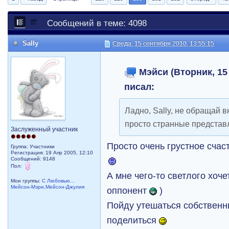
Сообщений в теме: 4098
Sally
Среда, 15 сентября 2010, 13:55:15
Мэйси (Вторник, 15 
писал:
Ладно, Sally, не обращай в
просто странные представ
Заслуженный участник
Просто очень грустное счаст
Группа: Участники
Регистрация: 19 Апр 2005, 12:10
Сообщений: 9148
Пол:
А мне чего-то светлого хоче
Мои группы:
С Любовью...
Мейсон-Мэри,Мейсон-Джулия
оппонент
)
Пойду утешаться собственны
поделиться