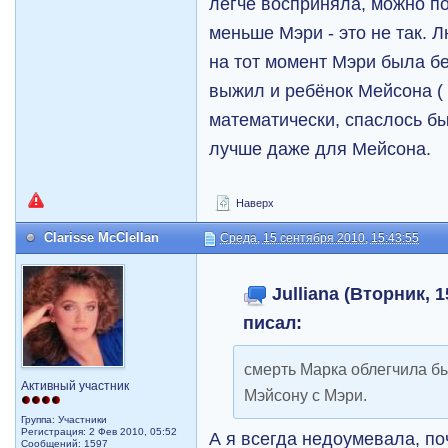
легче восприняла, можно по
меньше Мэри - это не так.
на тот момент Мэри была бе
выжил и ребёнок Мейсона (
математически, спаслось бы
лучше даже для Мейсона.
Наверх
Clarisse McClellan
Среда, 15 сентября 2010, 15:43:55
Julliana (Вторник, 1
писал:
смерть Марка облегчила бы
Активный участник
Мэйсону с Мэри.
Группа: Участники
Регистрация: 2 Фев 2010, 05:52
А я всегда недоумевала, п
Сообщений: 1597