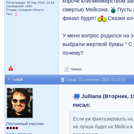
короче клипмейкерством зан
Регистрация: 29 Апр 2010, 14:16
Сообщений: 1260
смертью Мейсона.
Пусть 
Откуда: соседняя область
Пол:
финал будет!
Сказки хоч
У меня вопрос родился на эт
выбрали жертвой буквы " С
почему?
Наверх
sebik
Среда, 15 сентября 2010, 15:15:10
Julliana (Вторник, 1
писал:
Если уж фантазировать на 
Постоянный участник
не лучше будет не Мейса в
Группа: Участники