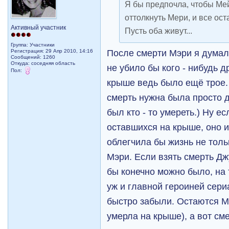
Я бы предпочла, чтобы Ме
оттолкнуть Мери, и все ост
Активный участник
Пусть оба живут...
Группа: Участники
После смерти Мэри я думала
Регистрация: 29 Апр 2010, 14:16
Сообщений: 1260
Откуда: соседняя область
не убило бы кого - нибудь д
Пол:
крыше ведь было ещё трое. 
смерть нужна была просто д
был кто - то умереть.) Ну е
оставшихся на крыше, оно и
облегчила бы жизнь не толь
Мэри. Если взять смерть Дж
бы конечно можно было, на 
уж и главной героиней сер
быстро забыли. Остаются Мэ
умерла на крыше), а вот см