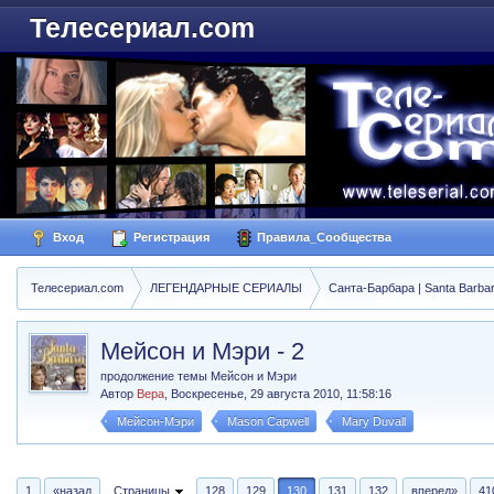
Телесериал.com
Вход
Регистрация
Правила_Сообщества
Телесериал.com
ЛЕГЕНДАРНЫЕ СЕРИАЛЫ
Санта-Барбара | Santa Barba
Мейсон и Мэри - 2
продолжение темы Мейсон и Мэри
Автор
Вера
,
Воскресенье, 29 августа 2010, 11:58:16
Мейсон-Мэри
Mason Capwell
Mary Duvall
1
«назад
Страницы
128
129
130
131
132
вперед»
41