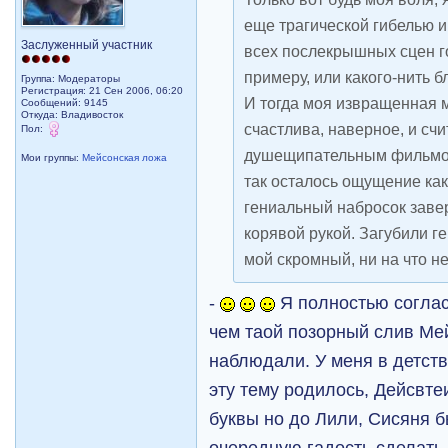
еще трагической гибелью и
Заслуженный участник
всех послекрышных сцен го
примеру, или какого-нить б
Группа: Модераторы
Регистрация: 21 Сен 2006, 06:20
И тогда моя извращенная 
Сообщений: 9145
Откуда: Владивосток
счастлива, наверное, и сч
Пол:
душещипательным фильмом
Мои группы:
Мейсонская ложа
так осталось ощущение как
гениальный набросок завер
корявой рукой. Загубили г
мой скромный, ни на что н
-
Я полностью соглас
чем таой позорный слив Ме
наблюдали. У меня в детств
эту тему родилось, Дейсвт
буквы но до Лили, Сисяня 
очередную гадость сделать (