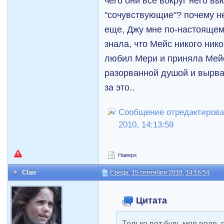
чего они все вокруг него вь
"сочувствующие"? почему не
еще, Джу мне по-настоящему
знала, что Мейс никого нико
любил Мери и приняла Мейс
разорванной душой и вырва
за это..
Сообщение отредактировал
2010, 14:13:59
Наверх
Clair
Среда, 15 сентября 2010, 14:16:54
Цитата
Только вот будь моя воля, 