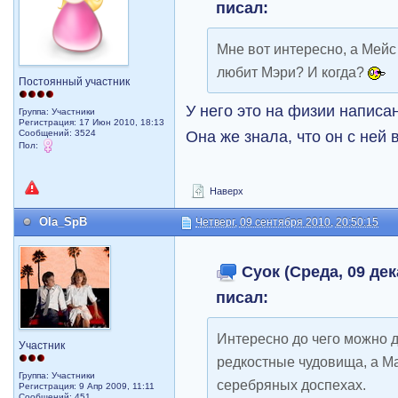
писал:
Мне вот интересно, а Мейс
любит Мэри? И когда?
Постоянный участник
У него это на физии написа
Группа: Участники
Регистрация: 17 Июн 2010, 18:13
Она же знала, что он с ней 
Сообщений: 3524
Пол:
Наверх
Ola_SpB
Четверг, 09 сентября 2010, 20:50:15
Суок (Среда, 09 дек
писал:
Интересно до чего можно д
Участник
редкостные чудовища, а Ма
Группа: Участники
серебряных доспехах.
Регистрация: 9 Апр 2009, 11:11
Сообщений: 451