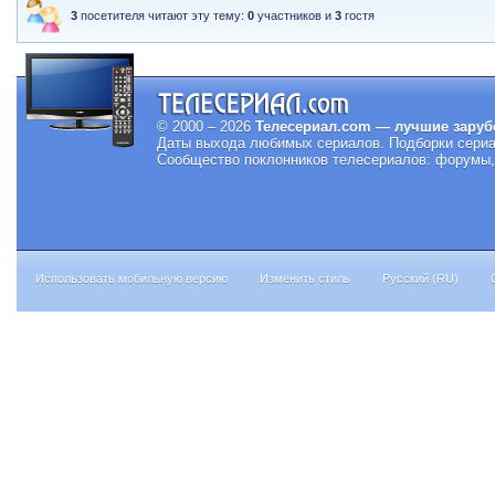
3
посетителя читают эту тему:
0
участников и
3
гостя
© 2000 – 2026
Телесериал.com — лучшие заруб
Даты выхода любимых сериалов.
Подборки сериа
Сообщество поклонников телесериалов: форумы, 
Использовать мобильную версию
Изменить стиль
Русский (RU)