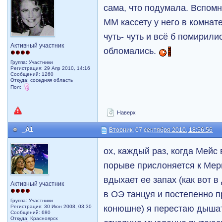
сама, что подумала. Вспом
ММ кассету у него в комнате
чуть- чуть и всё б помирили
Активный участник
обломались.
Группа: Участники
Регистрация: 29 Апр 2010, 14:16
Сообщений: 1260
Откуда: соседняя область
Пол:
Наверх
_A1
Вторник, 07 сентября 2010, 18:56:56
ох, каждый раз, когда Мейс
порыве прислоняется к Мери
вдыхает ее запах (как вот в
Активный участник
в ОЭ танцуя и постепенно п
Группа: Участники
конюшне) я перестаю дышат
Регистрация: 30 Июн 2008, 03:30
Сообщений: 680
Откуда: Красноярск