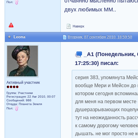
отчаянно мысленно пытаюсь
Пол:
двух любимых ММ..
Наверх
Leona
Вторник, 07 сентября 2010, 18:59:50
_A1 (Понедельник, 
17:25:30) писал:
серия 383, упомянута Мейс
Активный участник
вообще Мери и Мейсон до 
котором сегодня вспоминала
Группа: Участники
Регистрация: 22 Авг 2010, 00:07
Сообщений: 986
для меня на первом месте 
Откуда: Планета Земля
Пол:
душеразрывающих поцелуев
тут на неожиданность расс
к самому дорогому человеку
дышать. не мог просто не 