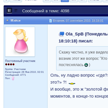
Сообщений в теме: 4098
Мэйси
Вторник, 07 сентября 2010, 18:18:01
Ola_SpB (Понедельн
18:10:18) писал:
Скажу честно, я уже видела
возник этот же вопрос "Кто 
Постоянный участник
постеснялась
)
Группа: Участники
Регистрация: 28 Янв 2010, 02:01
Оль, ну ладно вопрос «где?»
Сообщений: 4771
Пол:
это?» ?!
И вообще, это ж "золотой ф
моментов, в конце-то концов