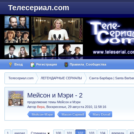
Телесериал.com
Вход
Регистрация
Правила_Сообщества
Телесериал.com
ЛЕГЕНДАРНЫЕ СЕРИАЛЫ
Санта-Барбара | Santa Barba
Мейсон и Мэри - 2
продолжение темы Мейсон и Мэри
Автор
Вера
,
Воскресенье, 29 августа 2010, 11:58:16
Мейсон-Мэри
Mason Capwell
Mary Duvall
1
«назад
Страницы
100
101
102
103
104
вперед»
41