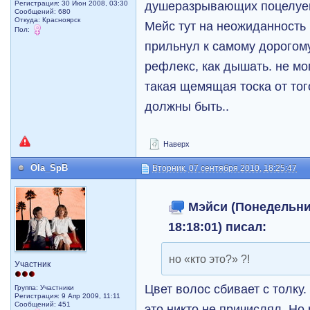
душеразрывающих поцелуев.
Регистрация: 30 Июн 2008, 03:30
Сообщений: 680
Откуда: Красноярск
Мейс тут на неожиданность 
Пол:
прильнул к самому дорогому
рефлекс, как дышать. не мог
такая щемящая тоска от того
должны быть..
Наверх
Ola_SpB
Вторник, 07 сентября 2010, 18:25:47
Мэйси (Понедельник
18:18:01) писал:
но «кто это?» ?!
Участник
Цвет волос сбивает с толку
Группа: Участники
Регистрация: 9 Апр 2009, 11:11
Сообщений: 451
это никто не причислял. Но