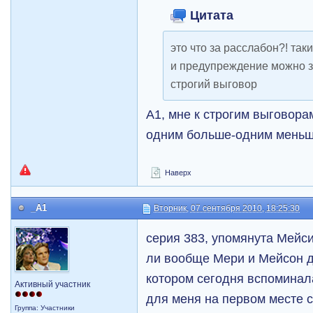
Цитата
это что за расслабон?! так
и предупреждение можно з
строгий выговор
А1, мне к строгим выговора
одним больше-одним мень
Наверх
_A1
Вторник, 07 сентября 2010, 18:25:30
серия 383, упомянута Мейси
ли вообще Мери и Мейсон д
котором сегодня вспоминала 
Активный участник
для меня на первом месте 
Группа: Участники