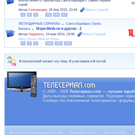
Впечатления от просмотра Санта Барбары с самых первых
16
серий
Автор
Сильвандир
,
28 Апр 2015, 23:49
Mason Capwell
1
2
3
...
75
76
77
ЛЕГЕНДАРНЫЕ СЕРИАЛЫ
→
Санта-Барбара | Santa
Мэри-Мейсон и другие - 2
Barbara
→
Автор
Happiness
,
24 мая 2014, 19:08
Mason Capwell
,
45
Mary Duvall
,
Мейсон-Мэри
1
2
3
...
314
315
316
0
посетителей читают эту тему:
0
участников и
0
гостей
© 2000 – 2026
Телесериал.com — лучшие заруб
Даты выхода любимых сериалов.
Подборки сериа
Сообщество поклонников телесериалов: форумы, 
Использовать мобильную версию
Изменить стиль
Русский (RU)