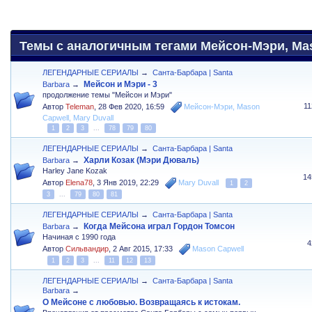
Темы с аналогичным тегами Мейсон-Мэри, Maso
ЛЕГЕНДАРНЫЕ СЕРИАЛЫ
→
Санта-Барбара | Santa
Мейсон и Мэри - 3
Barbara
→
продолжение темы "Мейсон и Мэри"
1
Автор
Teleman
,
28 Фев 2020, 16:59
Мейсон-Мэри
,
Mason
Capwell
,
Mary Duvall
1
2
3
...
78
79
80
ЛЕГЕНДАРНЫЕ СЕРИАЛЫ
→
Санта-Барбара | Santa
Харли Козак (Мэри Дюваль)
Barbara
→
Harley Jane Kozak
14
Автор
Elena78
,
3 Янв 2019, 22:29
Mary Duvall
1
2
3
...
79
80
81
ЛЕГЕНДАРНЫЕ СЕРИАЛЫ
→
Санта-Барбара | Santa
Когда Мейсона играл Гордон Томсон
Barbara
→
Начиная с 1990 года
4
Автор
Сильвандир
,
2 Авг 2015, 17:33
Mason Capwell
1
2
3
...
11
12
13
ЛЕГЕНДАРНЫЕ СЕРИАЛЫ
→
Санта-Барбара | Santa
Barbara
→
О Мейсоне с любовью. Возвращаясь к истокам.