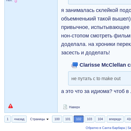
я занималась склейкой подо
объемненький такой вышел).
привычное, испытывающее 
нон-стопом смотреть фильм 
доделала. на хроники перек
засесть и доделать!
Clarisse McClellan с
не путать с to make out
а это что за идиома? чтоб в
Наверх
1
«назад
Страницы
100
101
102
103
104
вперед»
41
Обратно в Санта-Барбара | Sa