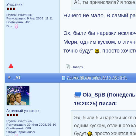
А1, ты причисляла? я тоже
Участник
Ничего не мало. В самый ра
Группа: Участники
Регистрация: 9 Апр 2009, 11:11
Сообщений: 451
Пол:
Эх, были бы нарезки исклю
Мери, одним куском, отличн
точно будут
, просто хоче
Наверх
_A1
Среда, 08 сентября 2010, 03:40:41
Ola_SpB (Понедельн
19:20:25) писал:
Активный участник
Эх, были бы нарезки искл
Группа: Участники
одним куском, отличного ка
Регистрация: 30 Июн 2008, 03:30
Сообщений: 680
Откуда: Красноярск
будут
, просто хочется п
Пол: