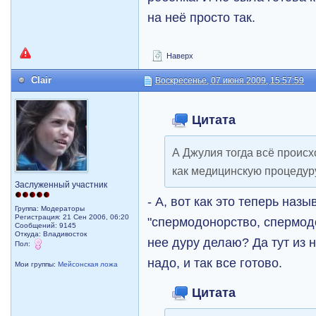
на неё просто так.
Наверх
Clair
Воскресенье, 07 июня 2009, 15:57:59
Цитата
А Джулия тогда всё проис
как медицинскую процедур
Заслуженный участник
- А, вот как это теперь назы
Группа: Модераторы
Регистрация: 21 Сен 2006, 06:20
"спермодонорство, спермод
Сообщений: 9145
Откуда: Владивосток
нее дуру делаю? Да тут из н
Пол:
надо, и так все готово.
Мои группы:
Мейсонская ложа
Цитата