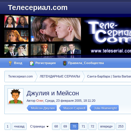
Телесериал.com
Вход
Регистрация
Правила_Сообщества
Телесериал.com
ЛЕГЕНДАРНЫЕ СЕРИАЛЫ
Санта-Барбара | Santa Barba
Джулия и Мейсон
Автор
Олег
,
Среда, 23 февраля 2005, 18:11:20
Мейсон-Джулия
Mason Capwell
Julia Wainwright
1
«назад
Страницы
68
69
70
71
72
вперед»
253