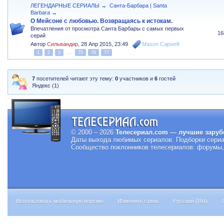
ЛЕГЕНДАРНЫЕ СЕРИАЛЫ
→
Санта-Барбара | Santa
Barbara
→
О Мейсоне с любовью. Возвращаясь к истокам.
Впечатления от просмотра Санта Барбары с самых первых
16
серий
Автор
Сильвандир
,
28 Апр 2015, 23:49
Mason Capwell
1
2
3
...
75
76
77
7
посетителей читают эту тему:
0
участников и
6
гостей
Яндекс (1)
© 2000 – 2026
Телесериал.com — лучшие заруб
Даты выхода любимых сериалов.
Подборки сериа
Сообщество поклонников телесериалов: форумы, 
Использовать мобильную версию
Изменить стиль
Русский (RU)