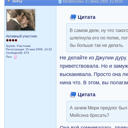
Betsy
Воскресенье, 07 июня 2009, 15:49:05
Цитата
В самом деле, ну что тако
Активный участник
шлепнула его по попке, по
бы больше так не делать.
Группа: Участники
Регистрация: 15 мая 2009, 14:32
Сообщений: 674
Не делайте из Джулии дуру.
Пол:
приветствовала. Но и замуж
выскакивала. Просто она л
нина что. В этом, вы полага
Цитата
А зачем Мери предлог был
Мейсона бросать?
Она всё сомневалась, прави