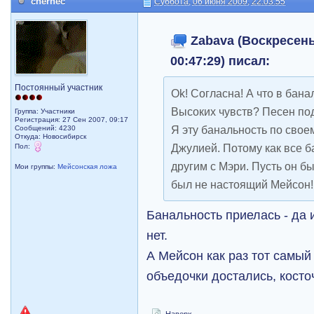
chernec
Суббота, 06 июня 2009, 22:03:55
Zabava (Воскресенье
00:47:29) писал:
Постоянный участник
Ok! Согласна! А что в бана
Высоких чувств? Песен по
Группа: Участники
Регистрация: 27 Сен 2007, 09:17
Я эту банальность по своем
Сообщений: 4230
Откуда: Новосибирск
Джулией. Потому как все б
Пол:
другим с Мэри. Пусть он бы
Мои группы:
Мейсонская ложа
был не настоящий Мейсон!
Банальность приелась - да 
нет.
А Мейсон как раз тот самый
объедочки достались, косто