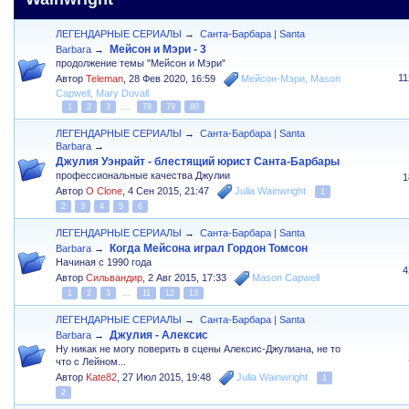
ЛЕГЕНДАРНЫЕ СЕРИАЛЫ
→
Санта-Барбара | Santa
Мейсон и Мэри - 3
Barbara
→
продолжение темы "Мейсон и Мэри"
1
Автор
Teleman
,
28 Фев 2020, 16:59
Мейсон-Мэри
,
Mason
Capwell
,
Mary Duvall
1
2
3
...
78
79
80
ЛЕГЕНДАРНЫЕ СЕРИАЛЫ
→
Санта-Барбара | Santa
Barbara
→
Джулия Уэнрайт - блестящий юрист Санта-Барбары
профессиональные качества Джулии
1
Автор
O Clone
,
4 Сен 2015, 21:47
Julia Wainwright
1
2
3
4
5
6
ЛЕГЕНДАРНЫЕ СЕРИАЛЫ
→
Санта-Барбара | Santa
Когда Мейсона играл Гордон Томсон
Barbara
→
Начиная с 1990 года
4
Автор
Сильвандир
,
2 Авг 2015, 17:33
Mason Capwell
1
2
3
...
11
12
13
ЛЕГЕНДАРНЫЕ СЕРИАЛЫ
→
Санта-Барбара | Santa
Джулия - Алексис
Barbara
→
Ну никак не могу поверить в сцены Алексис-Джулиана, не то
что с Лейном...
Автор
Kate82
,
27 Июл 2015, 19:48
Julia Wainwright
1
2