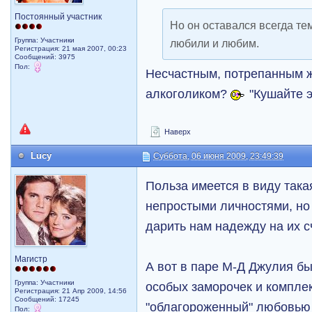
Постоянный участник
Но он оставался всегда т
Группа: Участники
любили и любим.
Регистрация: 21 мая 2007, 00:23
Сообщений: 3975
Пол:
Несчастным, потрепанным 
алкоголиком?
"Кушайте э
Наверх
Lucy
Суббота, 06 июня 2009, 23:49:39
Польза имеется в виду така
непростыми личностями, но
дарить нам надежду на их с
Магистр
А вот в паре М-Д Джулия бы
Группа: Участники
особых заморочек и компле
Регистрация: 21 Апр 2009, 14:56
Сообщений: 17245
"облагороженный" любовью 
Пол: