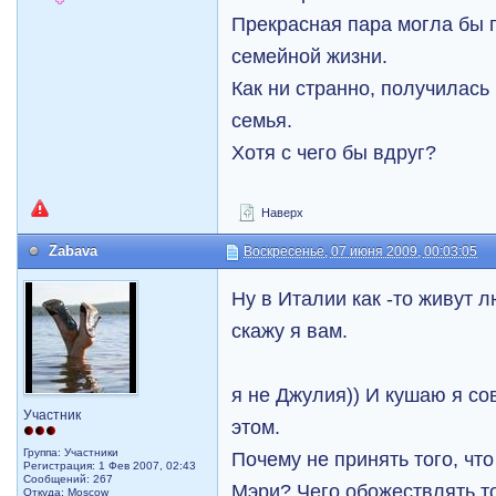
Прекрасная пара могла бы 
семейной жизни.
Как ни странно, получилась
семья.
Хотя с чего бы вдруг?
Наверх
Zabava
Воскресенье, 07 июня 2009, 00:03:05
Ну в Италии как -то живут л
скажу я вам.
я не Джулия)) И кушаю я со
Участник
этом.
Группа: Участники
Почему не принять того, чт
Регистрация: 1 Фев 2007, 02:43
Сообщений: 267
Мэри? Чего обожествлять т
Откуда: Moscow