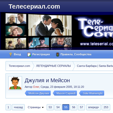
Телесериал.com
Вход
Регистрация
Правила_Сообщества
Телесериал.com
ЛЕГЕНДАРНЫЕ СЕРИАЛЫ
Санта-Барбара | Santa Barb
Джулия и Мейсон
Автор
Олег
,
Среда, 23 февраля 2005, 18:11:20
Мейсон-Джулия
Mason Capwell
Julia Wainwright
1
«назад
Страницы
53
54
55
56
57
вперед»
253