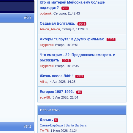
Кто из матерей Мейсона ему больше
подходит?
213
podarok
,
Сегодня, 11:42:43
#541
Седьмая Болталка.
6044
Алиса_Алиса
,
Сегодня, 11:28:02
Актеры "Спрута" в других фильмах
2532
luigiperelli
,
Вчера, 18:05:51
Что смотрим - 2?! Продолжаем смотреть и
обсуждать
3641
luigiperelli
,
Вчера, 18:03:35
Жизнь после ЛФН!
7363
Ailina
,
4 Авг 2026, 14:25
Europeo 1987-1992.
16
eda-88
,
3 Авг 2026, 21:54
Новые темы
Дилан .
6
Санта-Барбара | Santa Barbara
#542
ТА-76
, 1 Июл 2026, 21:24