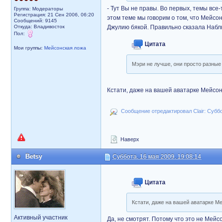
- Тут Вы не правы. Во первых, темы все
Группа: Модераторы
Регистрация: 21 Сен 2006, 06:20
этом теме мы говорим о том, что Мейсон
Сообщений: 9145
Откуда: Владивосток
Джулию бякой. Правильно сказала Наб
Пол:
Цитата
Мои группы:
Мейсонская ложа
Мэри не лучше, они просто разны
Кстати, даже на вашей аватарке Мейсон 
Сообщение отредактировал Clair: Суббо
Наверх
Betsy
Суббота, 16 мая 2009, 19:08:14
Цитата
Кстати, даже на вашей аватарке Ме
Активный участник
Да, не смотрят. Потому что это не Мейс