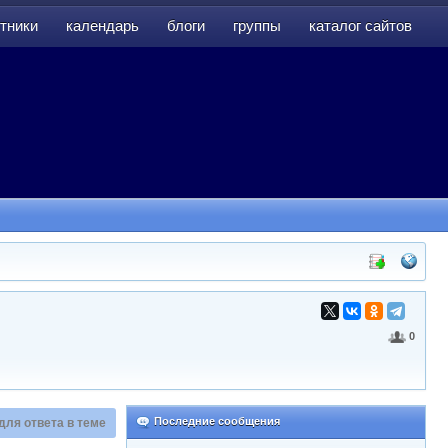
тники
календарь
блоги
группы
каталог сайтов
тники
календарь
блоги
группы
каталог сайтов
0
Последние сообщения
для ответа в теме