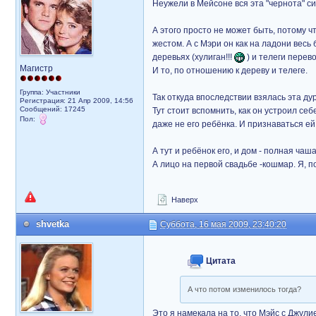
Неужели в Мейсоне вся эта "чернота" с
А этого просто не может быть, потому чт
жестом. А с Мэри он как на ладони вес
деревьях (хулиган!!!
) и телеги перев
Магистр
И то, по отношению к дереву и телеге.
Группа: Участники
Так откуда впоследствии взялась эта ду
Регистрация: 21 Апр 2009, 14:56
Сообщений: 17245
Тут стоит вспомнить, как он устроил се
Пол:
даже не его ребёнка. И признаваться ей в
А тут и ребёнок его, и дом - полная ча
А лицо на первой свадьбе -кошмар. Я, п
Наверх
shvetka
Суббота, 16 мая 2009, 23:40:20
Цитата
А что потом изменилось тогда?
Это я намекала на то, что Мэйс с Джул