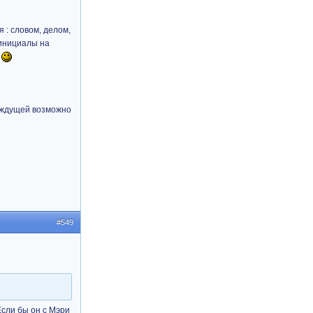
я : словом, делом,
 инициалы на
.
, ждущей возможно
#549
Если бы он с Мэри