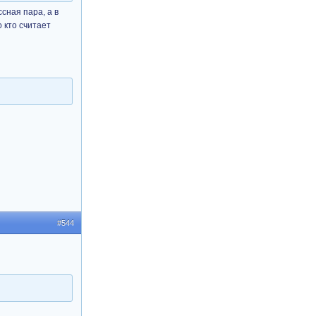
сная пара, а в
 кто считает
#544