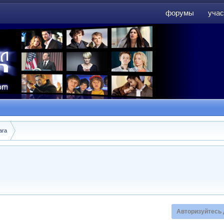
форумы
учас
форумы
учас
ara
Авторизуйтесь 