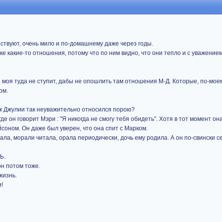
ствуют, очень мило и по-домашнему даже через годы.
е какие-то отношения, потому что по ним видно, что они тепло и с уважением 
га моя туда не ступит, дабы не опошлить там отношения М-Д. Которые, по-мо
ом.
н к Джулии так неуважительно относился порою?
е он говорит Мэри : "Я никогда не смогу тебя обидеть". Хотя в тот момент она
соном. Он даже был уверен, что она спит с Марком.
ала, морали читала, орала периодически, дочь ему родила. А он по-свински се
Ь.
он потом тоже.
жизнь.
и!