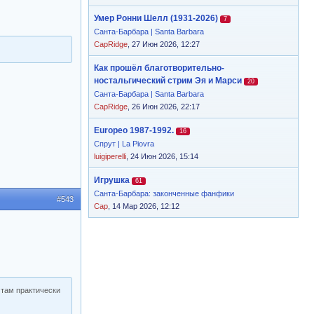
Умер Ронни Шелл (1931-2026)
7
Санта-Барбара | Santa Barbara
CapRidge
, 27 Июн 2026, 12:27
Как прошёл благотворительно-
ностальгический стрим Эя и Марси
20
Санта-Барбара | Santa Barbara
CapRidge
, 26 Июн 2026, 22:17
Europeo 1987-1992.
16
Спрут | La Piovra
luigiperelli
, 24 Июн 2026, 15:14
Игрушка
61
Санта-Барбара: законченные фанфики
#543
Cap
, 14 Мар 2026, 12:12
 там практически