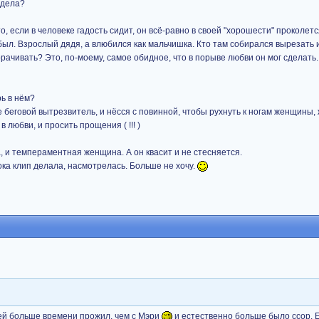
идела?
о, если в человеке гадость сидит, он всё-равно в своей "хорошести" проколетс
ь был. Взрослый дядя, а влюбился как мальчишка. Кто там собирался вырезать
орачивать? Это, по-моему, самое обидное, что в порыве любви он мог сделать
рь в нём?
бе беговой вытрезвитель, и нёсся с повинной, чтобы рухнуть к ногам женщины
 любви, и просить прощения ( !!! )
ша, и темпераментная женщина. А он квасит и не стесняется.
ока клип делала, насмотрелась. Больше не хочу.
ией больше времени прожил, чем с Мэри
и естественно больше было ссор. 