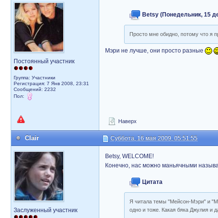
Betsy (Понедельник, 15 де
Просто мне обидно, потому что я 
Мэри не лучше, они просто разные
Постоянный участник
Группа: Участники
Регистрация: 7 Янв 2008, 23:31
Сообщений: 2232
Пол:
Наверх
Clair
Суббота, 16 мая 2009, 05:51:55
Betsy, WELCOME!
Конечно, нас можно маньячными называ
Цитата
Я читала темы "Мейсон-Мэри" и "Ме
Заслуженный участник
одно и тоже. Какая бяка Джулия и 