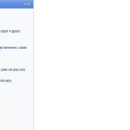
#546
друг к другу
ему мнению, сами
 уже не раз его
бя вёл.