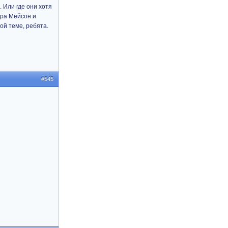
. Или где они хотя
ара Мейсон и
ой теме, ребята.
#545