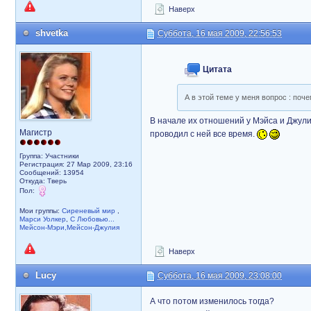
Наверх
shvetka
Суббота, 16 мая 2009, 22:56:53
Цитата
А в этой теме у меня вопрос : поч
В начале их отношений у Мэйса и Джул
Магистр
проводил с ней все время.
Группа: Участники
Регистрация: 27 Мар 2009, 23:16
Сообщений: 13954
Откуда: Тверь
Пол:
Мои группы:
Сиреневый мир
,
Марси Уолкер
,
С Любовью...
Мейсон-Мэри,Мейсон-Джулия
Наверх
Lucy
Суббота, 16 мая 2009, 23:08:00
А что потом изменилось тогда?