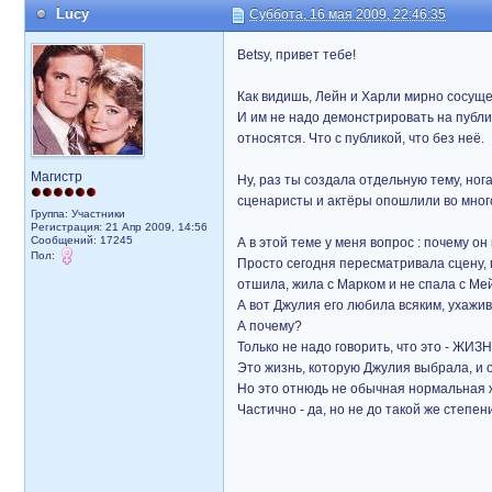
Lucy
Суббота, 16 мая 2009, 22:46:35
Betsy, привет тебе!
Как видишь, Лейн и Харли мирно сосуще
И им не надо демонстрировать на публик
относятся. Что с публикой, что без неё.
Магистр
Ну, раз ты создала отдельную тему, но
сценаристы и актёры опошлили во мног
Группа: Участники
Регистрация: 21 Апр 2009, 14:56
Сообщений: 17245
А в этой теме у меня вопрос : почему о
Пол:
Просто сегодня пересматривала сцену, гд
отшила, жила с Марком и не спала с Мей
А вот Джулия его любила всяким, ухажив
А почему?
Только не надо говорить, что это - ЖИЗН
Это жизнь, которую Джулия выбрала, и 
Но это отнюдь не обычная нормальная 
Частично - да, но не до такой же степен