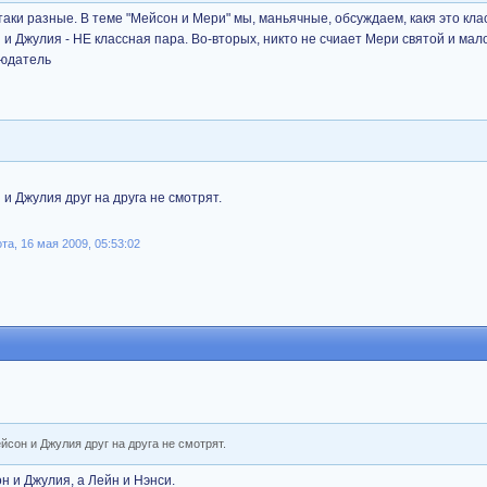
-таки разные. В теме "Мейсон и Мери" мы, маньячные, обсуждаем, какя это клас
 и Джулия - НЕ классная пара. Во-вторых, никто не счиает Мери святой и мало
людатель
е
и Джулия друг на друга не смотрят.
та, 16 мая 2009, 05:53:02
йсон и Джулия друг на друга не смотрят.
он и Джулия, а Лейн и Нэнси.