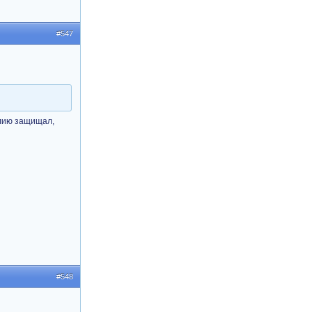
#547
улию защищал,
#548